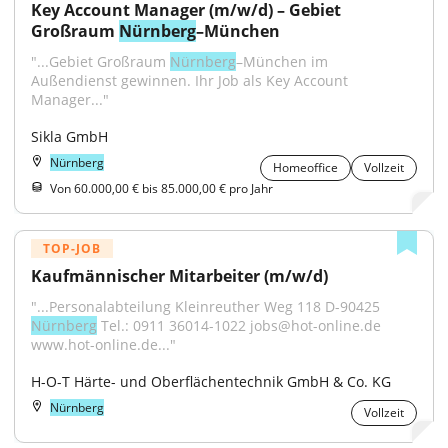
Key Account Manager (m/w/d) – Gebiet 
Großraum 
Nürnberg
–München
"...Gebiet Großraum 
Nürnberg
–München im 
Außendienst gewinnen. Ihr Job als Key Account 
Manager..."
Sikla GmbH
Nürnberg
Homeoffice
Vollzeit
Von 60.000,00 € bis 85.000,00 € pro Jahr
TOP-JOB
Kaufmännischer Mitarbeiter (m/w/d)
"...Personalabteilung Kleinreuther Weg 118 D-90425 
Nürnberg
 Tel.: 0911 36014-1022 jobs@hot-online.de 
www.hot-online.de..."
H-O-T Härte- und Oberflächentechnik GmbH & Co. KG
Nürnberg
Vollzeit