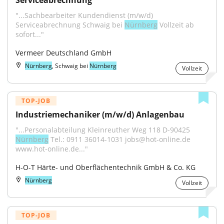
Serviceabrechnung
"...Sachbearbeiter Kundendienst (m/w/d) 
Serviceabrechnung Schwaig bei 
Nürnberg
 Vollzeit ab 
sofort..."
Vermeer Deutschland GmbH
Nürnberg
, Schwaig bei
Nürnberg
Vollzeit
TOP-JOB
Industriemechaniker (m/w/d) Anlagenbau
"...Personalabteilung Kleinreuther Weg 118 D-90425 
Nürnberg
 Tel.: 0911 36014-1031 jobs@hot-online.de 
www.hot-online.de..."
H-O-T Härte- und Oberflächentechnik GmbH & Co. KG
Nürnberg
Vollzeit
TOP-JOB