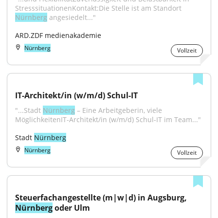
StresssituationenKontakt:Die Stelle ist am Standort 
Nürnberg
 angesiedelt..."
ARD.ZDF medienakademie
Nürnberg
Vollzeit
IT-Architekt/in (w/m/d) Schul-IT
"...Stadt 
Nürnberg
 – Eine Arbeitgeberin, viele 
MöglichkeitenIT-Architekt/in (w/m/d) Schul-IT im Team..."
Stadt 
Nürnberg
Nürnberg
Vollzeit
Steuerfachangestellte (m|w|d) in Augsburg, 
Nürnberg
 oder Ulm