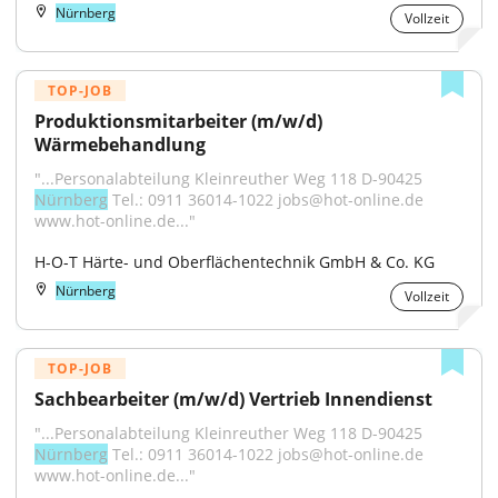
Nürnberg
Vollzeit
TOP-JOB
Produktionsmitarbeiter (m/w/d) 
Wärmebehandlung
"...Personalabteilung Kleinreuther Weg 118 D-90425 
Nürnberg
 Tel.: 0911 36014-1022 jobs@hot-online.de 
www.hot-online.de..."
H-O-T Härte- und Oberflächentechnik GmbH & Co. KG
Nürnberg
Vollzeit
TOP-JOB
Sachbearbeiter (m/w/d) Vertrieb Innendienst
"...Personalabteilung Kleinreuther Weg 118 D-90425 
Nürnberg
 Tel.: 0911 36014-1022 jobs@hot-online.de 
www.hot-online.de..."