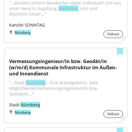
"...beraten unsere Mandanten dabei individuell und aus 
einer Hand in Augsburg, 
Nürnberg
, Ulm und 
München.Unser..."
Kanzlei SONNTAG
Nürnberg
Vollzeit
Vermessungsingenieur/in bzw. Geodät/in 
(w/m/d) Kommunale Infrastruktur im Außen- 
und Innendienst
"...Stadt 
Nürnberg
 – Eine Arbeitgeberin, viele 
MöglichkeitenVermessungsingenieur/in bzw. 
Geodät/in..."
Stadt 
Nürnberg
Nürnberg
Vollzeit