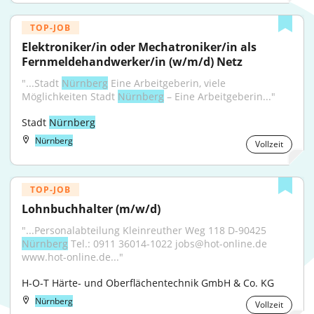
TOP-JOB
Elektroniker/in oder Mechatroniker/in als 
Fernmeldehandwerker/in (w/m/d) Netz
"...Stadt 
Nürnberg
 Eine Arbeitgeberin, viele 
Möglichkeiten Stadt 
Nürnberg
 – Eine Arbeitgeberin..."
Stadt 
Nürnberg
Nürnberg
Vollzeit
TOP-JOB
Lohnbuchhalter (m/w/d)
"...Personalabteilung Kleinreuther Weg 118 D-90425 
Nürnberg
 Tel.: 0911 36014-1022 jobs@hot-online.de 
www.hot-online.de..."
H-O-T Härte- und Oberflächentechnik GmbH & Co. KG
Nürnberg
Vollzeit