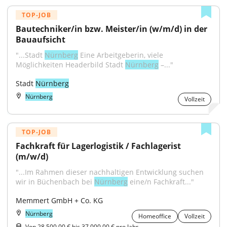
TOP-JOB
Bautechniker/in bzw. Meister/in (w/m/d) in der 
Bauaufsicht
"...Stadt 
Nürnberg
 Eine Arbeitgeberin, viele 
Möglichkeiten Headerbild Stadt 
Nürnberg
 –..."
Stadt 
Nürnberg
Nürnberg
Vollzeit
TOP-JOB
Fachkraft für Lagerlogistik / Fachlagerist 
(m/w/d)
"...Im Rahmen dieser nachhaltigen Entwicklung suchen 
wir in Büchenbach bei 
Nürnberg
 eine/n Fachkraft..."
Memmert GmbH + Co. KG
Nürnberg
Homeoffice
Vollzeit
Von 28.500,00 € bis 37.000,00 € pro Jahr