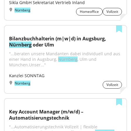
Sikla GmbH Sekretariat Vertrieb Inland
Nürnberg
Homeoffice
Vollzeit
Bilanzbuchhalterin (m|w|d) in Augsburg, 
Nürnberg
 oder Ulm
"...beraten unsere Mandanten dabei individuell und aus 
einer Hand in Augsburg, 
Nürnberg
, Ulm und 
München.Unser..."
Kanzlei SONNTAG
Nürnberg
Vollzeit
Key Account Manager (m/w/d) – 
Automatisierungstechnik
"...Automatisierungstechnik Vollzeit | flexible 