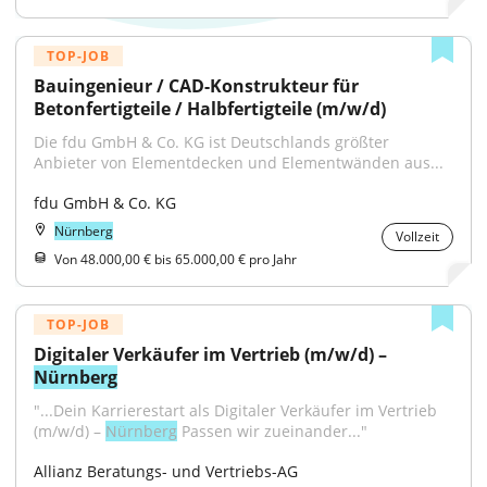
TOP-JOB
Bauingenieur / CAD-Konstrukteur für 
Betonfertigteile / Halbfertigteile (m/w/d)
Die fdu GmbH & Co. KG ist Deutschlands größter 
Anbieter von Elementdecken und Elementwänden aus...
fdu GmbH & Co. KG
Nürnberg
Vollzeit
Von 48.000,00 € bis 65.000,00 € pro Jahr
TOP-JOB
Digitaler Verkäufer im Vertrieb (m/w/d) – 
Nürnberg
"...Dein Karrierestart als Digitaler Verkäufer im Vertrieb 
(m/w/d) – 
Nürnberg
 Passen wir zueinander..."
Allianz Beratungs- und Vertriebs-AG