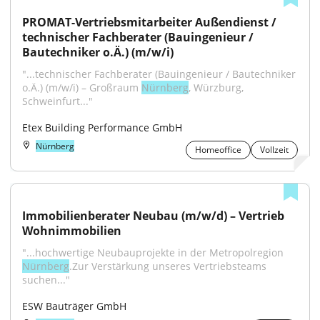
PROMAT-Vertriebsmitarbeiter Außendienst / 
technischer Fachberater (Bauingenieur / 
Bautechniker o.Ä.) (m/w/i)
"...technischer Fachberater (Bauingenieur / Bautechniker 
o.Ä.) (m/w/i) – Großraum 
Nürnberg
, Würzburg, 
Schweinfurt..."
Etex Building Performance GmbH
Nürnberg
Homeoffice
Vollzeit
Immobilienberater Neubau (m/w/d) – Vertrieb 
Wohnimmobilien
"...hochwertige Neubauprojekte in der Metropolregion 
Nürnberg
.Zur Verstärkung unseres Vertriebsteams 
suchen..."
ESW Bauträger GmbH