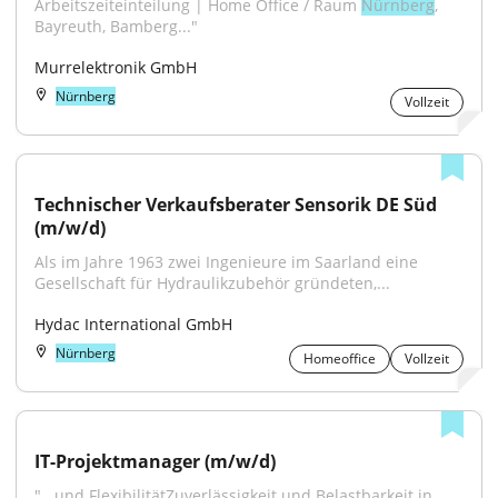
Arbeitszeiteinteilung | Home Office / Raum 
Nürnberg
, 
Bayreuth, Bamberg..."
Murrelektronik GmbH
Nürnberg
Vollzeit
Technischer Verkaufsberater Sensorik DE Süd 
(m/w/d)
Als im Jahre 1963 zwei Ingenieure im Saarland eine 
Gesellschaft für Hydraulik­zubehör gründeten,...
Hydac International GmbH
Nürnberg
Homeoffice
Vollzeit
IT-Projektmanager (m/w/d)
"...und FlexibilitätZuverlässigkeit und Belastbarkeit in 