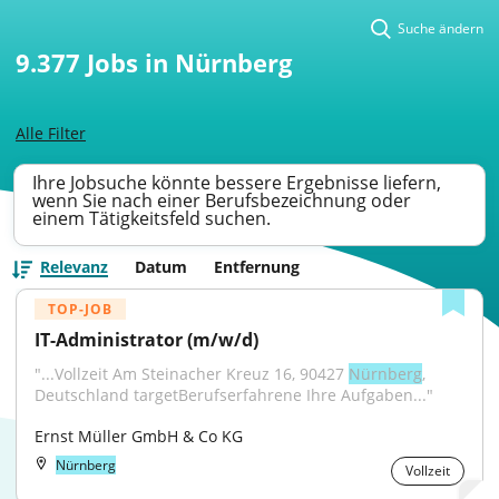
Suche ändern
9.377
Jobs in Nürnberg
Alle Filter
Ihre Jobsuche könnte bessere Ergebnisse liefern,
wenn Sie nach einer Berufsbezeichnung oder
einem Tätigkeitsfeld suchen.
Relevanz
Datum
Entfernung
TOP-JOB
IT-Administrator (m/w/d)
"...Vollzeit Am Steinacher Kreuz 16, 90427 
Nürnberg
, 
Deutschland targetBerufserfahrene Ihre Aufgaben..."
Ernst Müller GmbH & Co KG
Nürnberg
Vollzeit