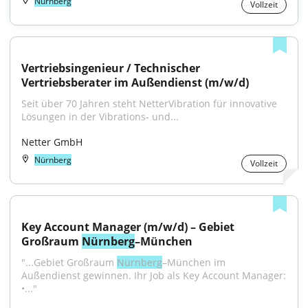
Nürnberg
Vollzeit
Vertriebsingenieur / Technischer 
Vertriebsberater im Außendienst (m/w/d)
Seit über 70 Jahren steht NetterVibration für innovative 
Lösungen in der Vibrations- und...
Netter GmbH
Nürnberg
Vollzeit
Key Account Manager (m/w/d) – Gebiet 
Großraum 
Nürnberg
–München
"...Gebiet Großraum 
Nürnberg
–München im 
Außendienst gewinnen. Ihr Job als Key Account Manager: 
•..."