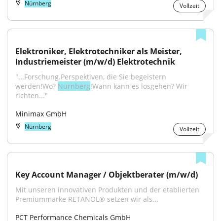
Nürnberg
Vollzeit
Elektroniker, Elektrotechniker als Meister, 
Industriemeister (m/w/d) Elektrotechnik
"...Forschung.Perspektiven, die Sie begeistern 
werden!Wo? 
Nürnberg
!Wann kann es losgehen? Wir 
richten..."
Minimax GmbH
Nürnberg
Vollzeit
Key Account Manager / Objektberater (m/w/d)
Mit unseren innovativen Produkten und der etablierten 
Premiummarke RETANOL® setzen wir als...
PCT Performance Chemicals GmbH