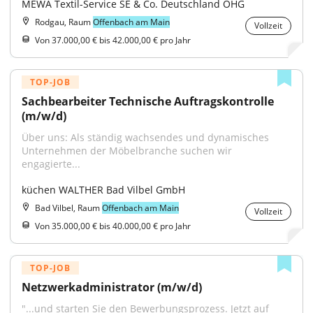
MEWA Textil-Service SE & Co. Deutschland OHG
Rodgau, Raum
Offenbach am Main
Vollzeit
Von 37.000,00 € bis 42.000,00 € pro Jahr
TOP-JOB
Sachbearbeiter Technische Auftragskontrolle 
(m/w/d)
Über uns: Als ständig wachsendes und dynamisches 
Unternehmen der Möbelbranche suchen wir 
engagierte...
küchen WALTHER Bad Vilbel GmbH
Bad Vilbel, Raum
Offenbach am Main
Vollzeit
Von 35.000,00 € bis 40.000,00 € pro Jahr
TOP-JOB
Netzwerkadministrator (m/w/d)
"...und starten Sie den Bewerbungsprozess. Jetzt auf 