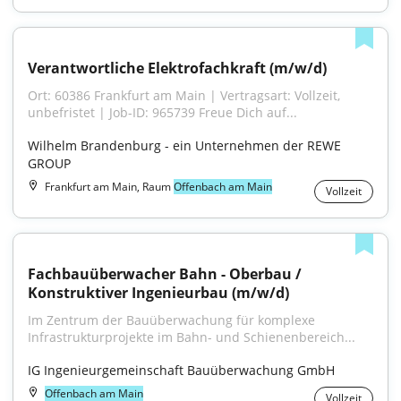
Verantwortliche Elektrofachkraft (m/w/d)
Ort: 60386 Frankfurt am Main | Vertragsart: Vollzeit, 
unbefristet | Job-ID: 965739 Freue Dich auf...
Wilhelm Brandenburg - ein Unternehmen der REWE 
GROUP
Frankfurt am Main, Raum
Offenbach am Main
Vollzeit
Fachbauüberwacher Bahn - Oberbau / 
Konstruktiver Ingenieurbau (m/w/d)
Im Zentrum der Bauüberwachung für komplexe 
Infrastrukturprojekte im Bahn- und Schienenbereich...
IG Ingenieurgemeinschaft Bauüberwachung GmbH
Offenbach am Main
Vollzeit