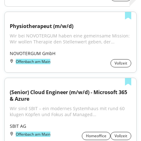
Physiotherapeut (m/w/d)
Wir bei NOVOTERGUM haben eine gemeinsame Mission: 
Wir wollen Therapie den Stellenwert geben, der...
NOVOTERGUM GmbH
Offenbach am Main
Vollzeit
(Senior) Cloud Engineer (m/w/d) - Microsoft 365 
& Azure
Wir sind SBIT – ein modernes Systemhaus mit rund 60 
klugen Köpfen und Fokus auf Managed...
SBIT AG
Offenbach am Main
Homeoffice
Vollzeit