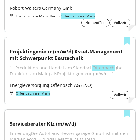
Robert Walters Germany GmbH
Frankfurt am Main, Raum
Offenbach am Main
Homeoffice
Vollzeit
Projektingenieur (m/w/d) Asset-Management 
mit Schwerpunkt Bautechnik
"...Produktion und Handel am Standort 
Offenbach
 (bei 
Frankfurt am Main) alsProjektingenieur (m/w/d..."
Energieversorgung Offenbach AG (EVO)
Offenbach am Main
Vollzeit
Serviceberater Kfz (m/w/d)
EinleitungDie Autohaus Hessengarage GmbH ist mit den 
Marken Ford, Hyundai, Mazda, Mitsubishi,...