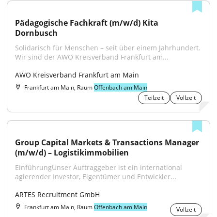
Pädagogische Fachkraft (m/w/d) Kita 
Dornbusch
Solidarisch für Menschen – seit über einem Jahrhundert. 
Wir sind der AWO Kreisverband Frankfurt am...
AWO Kreisverband Frankfurt am Main
Frankfurt am Main, Raum
Offenbach am Main
Teilzeit
Vollzeit
Group Capital Markets & Transactions Manager 
(m/w/d) – Logistikimmobilien
EinführungUnser Auftraggeber ist ein international 
agierender Investor, Eigentümer und Entwickler...
ARTES Recruitment GmbH
Frankfurt am Main, Raum
Offenbach am Main
Vollzeit