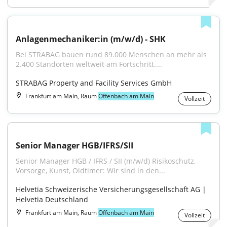
Anlagenmechaniker:in (m/w/d) - SHK
Bei STRABAG bauen rund 89.000 Menschen an mehr als 
2.400 Standorten weltweit am Fortschritt....
STRABAG Property and Facility Services GmbH
Frankfurt am Main, Raum
Offenbach am Main
Vollzeit
Senior Manager HGB/IFRS/SII
Senior Manager HGB / IFRS / SII (m/w/d) Risikoschutz, 
Vorsorge, Kunst, Oldtimer: Wir sind in den...
Helvetia Schweizerische Versicherungsgesellschaft AG | 
Helvetia Deutschland
Frankfurt am Main, Raum
Offenbach am Main
Vollzeit