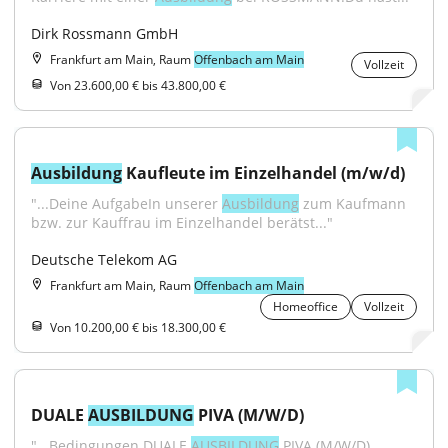
Dirk Rossmann GmbH
Frankfurt am Main, Raum
Offenbach am Main
Vollzeit
Von 23.600,00 € bis 43.800,00 €
Ausbildung
 Kaufleute im Einzelhandel (m/w/d)
"...Deine AufgabeIn unserer 
Ausbildung
 zum Kaufmann 
bzw. zur Kauffrau im Einzelhandel berätst..."
Deutsche Telekom AG
Frankfurt am Main, Raum
Offenbach am Main
Homeoffice
Vollzeit
Von 10.200,00 € bis 18.300,00 €
DUALE 
AUSBILDUNG
 PIVA (M/W/D)
"...Bedingungen.DUALE 
AUSBILDUNG
 PIVA (M/W/D)