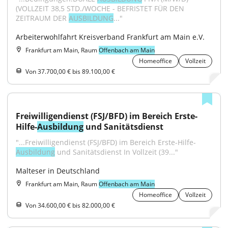
(VOLLZEIT 38,5 STD./WOCHE - BEFRISTET FÜR DEN 
ZEITRAUM DER 
AUSBILDUNG
..."
Arbeiterwohlfahrt Kreisverband Frankfurt am Main e.V.
Frankfurt am Main, Raum
Offenbach am Main
Homeoffice
Vollzeit
Von 37.700,00 € bis 89.100,00 €
Freiwilligendienst (FSJ/BFD) im Bereich Erste-
Hilfe-
Ausbildung
 und Sanitätsdienst
"...Freiwilligendienst (FSJ/BFD) im Bereich Erste-Hilfe-
Ausbildung
 und Sanitätsdienst In Vollzeit (39..."
Malteser in Deutschland
Frankfurt am Main, Raum
Offenbach am Main
Homeoffice
Vollzeit
Von 34.600,00 € bis 82.000,00 €