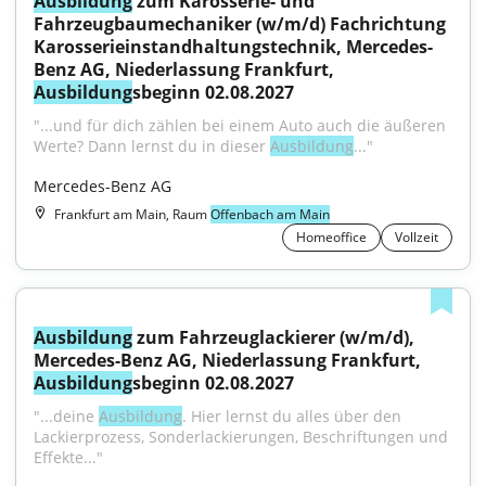
Ausbildung
 zum Karosserie- und 
Fahrzeugbaumechaniker (w/m/d) Fachrichtung 
Karosserieinstandhaltungstechnik, Mercedes-
Benz AG, Niederlassung Frankfurt, 
Ausbildung
sbeginn 02.08.2027
"...und für dich zählen bei einem Auto auch die äußeren 
Werte? Dann lernst du in dieser 
Ausbildung
..."
Mercedes-Benz AG
Frankfurt am Main, Raum
Offenbach am Main
Homeoffice
Vollzeit
Ausbildung
 zum Fahrzeuglackierer (w/m/d), 
Mercedes-Benz AG, Niederlassung Frankfurt, 
Ausbildung
sbeginn 02.08.2027
"...deine 
Ausbildung
. Hier lernst du alles über den 
Lackierprozess, Sonderlackierungen, Beschriftungen und 
Effekte..."