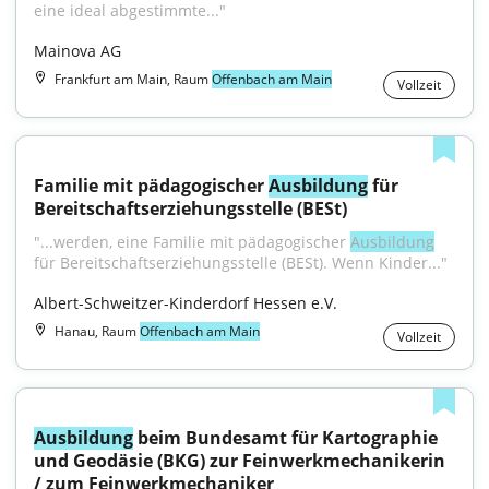
eine ideal abgestimmte..."
Mainova AG
Frankfurt am Main, Raum
Offenbach am Main
Vollzeit
Familie mit pädagogischer 
Ausbildung
 für 
Bereitschaftserziehungsstelle (BESt)
"...werden, eine Familie mit pädagogischer 
Ausbildung
für Bereitschaftserziehungsstelle (BESt). Wenn Kinder..."
Albert-Schweitzer-Kinderdorf Hessen e.V.
Hanau, Raum
Offenbach am Main
Vollzeit
Ausbildung
 beim Bundesamt für Kartographie 
und Geodäsie (BKG) zur Feinwerkmechanikerin 
/ zum Feinwerkmechaniker