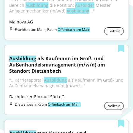
Bereich 
Ausbildung
 die Position: 
Ausbilder
 Meister 
Anlagenmechaniker (m/w/d) 
Ausbildung
..."
Mainova AG
Frankfurt am Main, Raum
Offenbach am Main
Teilzeit
Ausbildung
 als Kaufmann im Groß- und 
Außenhandelsmanagement (m/w/d) am 
Standort Dietzenbach
"...Karriereportal 
Ausbildung
 als Kaufmann im Groß- und 
Außenhandelsmanagement (m/w/d..."
Dachdecker-Einkauf Süd eG
Dietzenbach, Raum
Offenbach am Main
Vollzeit