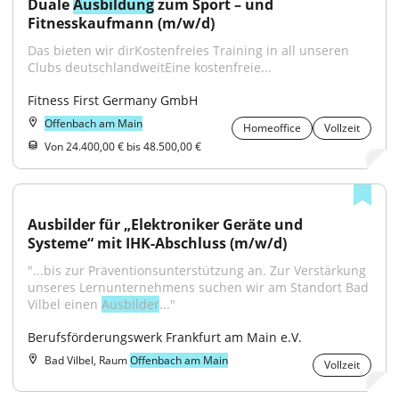
Duale 
Ausbildung
 zum Sport – und 
Fitnesskaufmann (m/w/d)
Das bieten wir dirKostenfreies Training in all unseren 
Clubs deutschlandweitEine kostenfreie...
Fitness First Germany GmbH
Offenbach am Main
Homeoffice
Vollzeit
Von 24.400,00 € bis 48.500,00 €
Ausbilder für „Elektroniker Geräte und 
Systeme“ mit IHK-Abschluss (m/w/d)
"...bis zur Präventionsunterstützung an. Zur Verstärkung 
unseres Lernunternehmens suchen wir am Standort Bad 
Vilbel einen 
Ausbilder
..."
Berufsförderungswerk Frankfurt am Main e.V.
Bad Vilbel, Raum
Offenbach am Main
Vollzeit