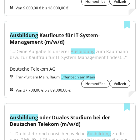
Homeoffice
Vollzeit
Von 9.000,00 € bis 18.000,00 €
Ausbildung
 Kaufleute für IT-System-
Management (m/w/d)
"...Deine Aufgabe In unserer 
Ausbildung
 zum Kaufmann 
bzw. zur Kauffrau für IT-System-Management findest..."
Deutsche Telekom AG
Frankfurt am Main, Raum
Offenbach am Main
Homeoffice
Vollzeit
Von 37.700,00 € bis 89.000,00 €
Ausbildung
 oder Duales Studium bei der 
Deutschen Telekom (m/w/d)
"...Du bist dir noch unsicher, welche 
Ausbildung
 zu dir 
passt? Mit Best Fit unterstützen wir dich gerne mit einer 