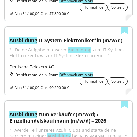
Frankfurt am Main, Raum
Offenbach am Main
Homeoffice
Vollzeit
Von 31.100,00 € bis 57.800,00 €
Ausbildung
 IT-System-Elektroniker*in (m/w/d)
"...Deine AufgabeIn unserer 
Ausbildung
 zum IT-System-
Elektroniker bzw. zur IT-System-Elektronikerin..."
Deutsche Telekom AG
Frankfurt am Main, Raum
Offenbach am Main
Homeoffice
Vollzeit
Von 31.100,00 € bis 60.200,00 €
Ausbildung
 zum Verkäufer (m/w/d) / 
Einzelhandelskaufmann (m/w/d) – 2026
"...Werde Teil unseres Azubi Clubs und starte deine 
Karriere mit einer 
Ausbildung
 bei ROSSMANN.Du hast..."