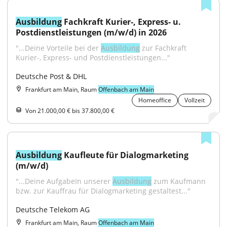
Ausbildung
 Fachkraft Kurier-, Express- u. 
Postdienstleistungen (m/w/d) in 2026
"...Deine Vorteile bei der 
Ausbildung
 zur Fachkraft 
Kurier-, Express- und Postdienstleistungen..."
Deutsche Post & DHL
Frankfurt am Main, Raum
Offenbach am Main
Homeoffice
Vollzeit
Von 21.000,00 € bis 37.800,00 €
Ausbildung
 Kaufleute für Dialogmarketing 
(m/w/d)
"...Deine AufgabeIn unserer 
Ausbildung
 zum Kaufmann 
bzw. zur Kauffrau für Dialogmarketing gestaltest..."
Deutsche Telekom AG
Frankfurt am Main, Raum
Offenbach am Main