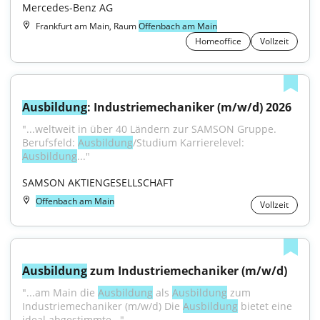
Mercedes-Benz AG
Frankfurt am Main, Raum
Offenbach am Main
Homeoffice
Vollzeit
Ausbildung
: Industriemechaniker (m/w/d) 2026
"...weltweit in über 40 Ländern zur SAMSON Gruppe. 
Berufsfeld: 
Ausbildung
/Studium Karrierelevel: 
Ausbildung
..."
SAMSON AKTIENGESELLSCHAFT
Offenbach am Main
Vollzeit
Ausbildung
 zum Industriemechaniker (m/w/d)
"...am Main die 
Ausbildung
 als 
Ausbildung
 zum 
Industriemechaniker (m/w/d) Die 
Ausbildung
 bietet eine 
ideal abgestimmte..."