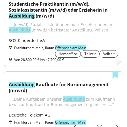
Studentische Praktikantin (m/w/d), 
Sozialassistentin (m/w/d) oder Erzieherin in 
Ausbildung
 (m/w/d)
"...(m/w/d), Sozialassistentinnen oder Erzieherinnen in 
Ausbildung
 (m/w/d)in befristeter Anstellung, Vollzeit..."
SOS-Kinderdorf e.V.
Frankfurt am Main, Raum
Offenbach am Main
Homeoffice
Teilzeit
Vollzeit
Von 28.800,00 € bis 47.700,00 €
Ausbildung
 Kaufleute für Büromanagement 
(m/w/d)
"...Deine AufgabeIn unserer 
Ausbildung
 zum Kaufmann 
bzw. zur Kauffrau für Büromanagement organisierst..."
Deutsche Telekom AG
Frankfurt am Main, Raum
Offenbach am Main