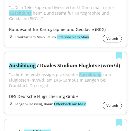
"...Dich Teleskope und Messtechnik? Dann mach eine 
Ausbildung
 beim Bundesamt für Kartographie und 
Geodäsie (BKG..."
Bundesamt für Kartographie und Geodäsie (BKG)
Frankfurt am Main, Raum
Offenbach am Main
Vollzeit
Ausbildung
 / Duales Studium Fluglotse (w/m/d)
"...dir eine erstklassige, praxisnahe 
Ausbildung
 zum 
Fluglotsen (m/w/d) am DFS-Campus in Langen bei 
Frankfurt. Du sorgst..."
DFS Deutsche Flugsicherung GmbH
Langen (Hessen), Raum
Offenbach am Main
Vollzeit