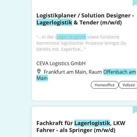
Logistikplaner / Solution Designer - 
Lagerlogistik
 & Tender (m/w/d)
"...in der (
Lager-)Logistik
 sowie fundierte 
Kenntnisse logistischer Prozesse bringst Du 
bereits mit. Expertise..."
CEVA Logistics GmbH
Frankfurt am Main, Raum
Offenbach am
Main
Homeoffice
Vollzeit
Fachkraft für 
Lagerlogistik
, LKW 
Fahrer - als Springer (m/w/d)