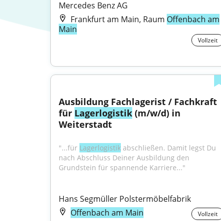
Mercedes Benz AG
Frankfurt am Main, Raum
Offenbach am
Main
Vollzeit
Ausbildung Fachlagerist / Fachkraft 
für 
Lagerlogistik
 (m/w/d) in 
Weiterstadt
"...für 
Lagerlogistik
 abschließen. Damit legst Du 
nach Abschluss Deiner Ausbildung den 
Grundstein für spannende Karriere..."
Hans Segmüller Polstermöbelfabrik
Offenbach am Main
Vollzeit