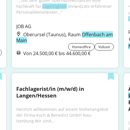
"...mit sehr guten Übernahmechancen eine 
Fachkraft für 
Lagerlogistik
 (m/w/d).Als erfahrener 
Personaldienstleister..."
JOB AG
Oberursel (Taunus), Raum
Offenbach am
Main
Homeoffice
Vollzeit
Von 24.500,00 € bis 44.600,00 €
Fachlagerist/in (m/w/d) in 
Langen/Hessen
Herzlich willkommen auf einem Stellenangebot 
der Firma Koch & Benedict GmbH Neu-
Isenburg.Wir sind...