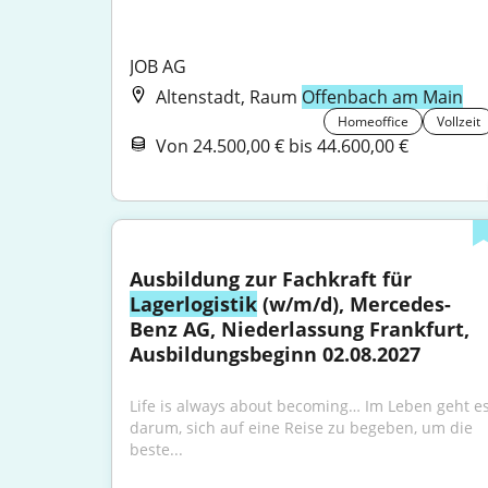
JOB AG
Altenstadt, Raum
Offenbach am Main
Homeoffice
Vollzeit
Von 24.500,00 € bis 44.600,00 €
Ausbildung zur Fachkraft für 
Lagerlogistik
 (w/m/d), Mercedes-
Benz AG, Niederlassung Frankfurt, 
Ausbildungsbeginn 02.08.2027
Life is always about becoming… Im Leben geht es
darum, sich auf eine Reise zu begeben, um die 
beste...