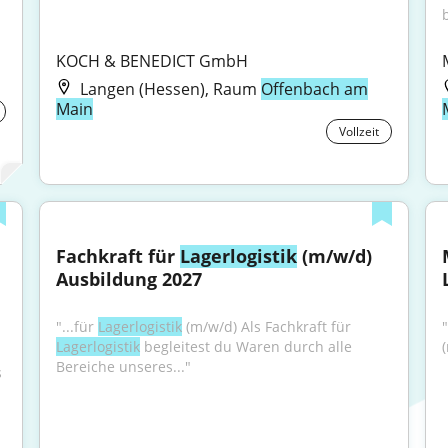
b
KOCH & BENEDICT GmbH
Langen (Hessen), Raum
Offenbach am
Main
Vollzeit
Fachkraft für 
Lagerlogistik
 (m/w/d) 
Ausbildung 2027
"...für 
Lagerlogistik
 (m/w/d) Als Fachkraft für 
"
Lagerlogistik
 begleitest du Waren durch alle 
Bereiche unseres..."
 