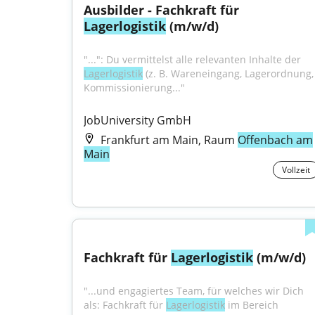
Ausbilder - Fachkraft für 
Lagerlogistik
 (m/w/d)
"...": Du vermittelst alle relevanten Inhalte der 
Lagerlogistik
 (z. B. Wareneingang, Lagerordnung, 
Kommissionierung..."
JobUniversity GmbH
Frankfurt am Main, Raum
Offenbach am
Main
Vollzeit
Fachkraft für 
Lagerlogistik
 (m/w/d)
"...und engagiertes Team, für welches wir Dich 
als: Fachkraft für 
Lagerlogistik
 im Bereich 