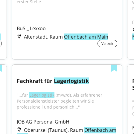
erster Stelle....
BuS _ Lexxoo
n
Altenstadt, Raum
Offenbach am Main
Vollzeit
Fachkraft für 
Lagerlogistik
"...für 
Lagerlogistik
 (m/w/d). Als erfahrener 
 
Personaldienstleister begleiten wir Sie 
professionell und persönlich..."
f
Q
JOB AG Personal GmbH
Oberursel (Taunus), Raum
Offenbach am