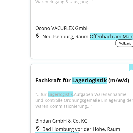
Wareneingang & -ausgang..."
Ocono VACUFLEX GmbH
Neu-Isenburg, Raum
Offenbach am Mai
Vollzeit
Fachkraft für 
Lagerlogistik
 (m/w/d)
"...für 
Lagerlogistik
.Aufgaben Warenannahme 
und Kontrolle Ordnungsgemäße Einlagerung der
Waren Kommissionierung..."
Bindan GmbH & Co. KG
Bad Homburg vor der Höhe, Raum