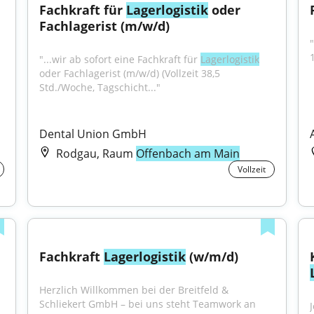
Fachkraft für 
Lagerlogistik
 oder 
Fachlagerist (m/w/d)
"
"...wir ab sofort eine Fachkraft für 
Lagerlogistik
oder Fachlagerist (m/w/d) (Vollzeit 38,5 
Std./Woche, Tagschicht..."
Dental Union GmbH
Rodgau, Raum
Offenbach am Main
Vollzeit
Fachkraft 
Lagerlogistik
 (w/m/d)
Herzlich Willkommen bei der Breitfeld & 
Schliekert GmbH – bei uns steht Teamwork an 