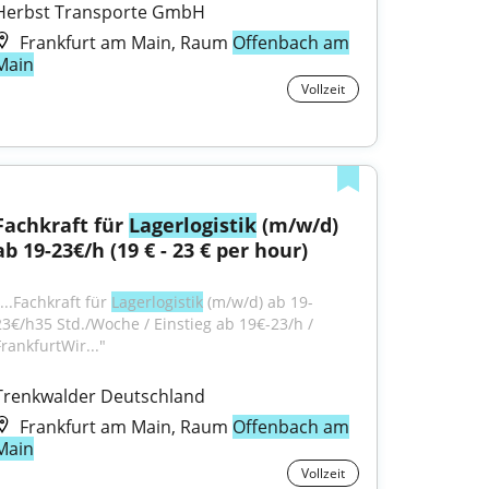
Herbst Transporte GmbH
Frankfurt am Main, Raum
Offenbach am
Main
Vollzeit
Fachkraft für 
Lagerlogistik
 (m/w/d) 
ab 19-23€/h (19 € - 23 € per hour)
...Fachkraft für 
Lagerlogistik
 (m/w/d) ab 19-
23€/h35 Std./Woche / Einstieg ab 19€-23/h / 
FrankfurtWir..."
Trenkwalder Deutschland
Frankfurt am Main, Raum
Offenbach am
Main
Vollzeit