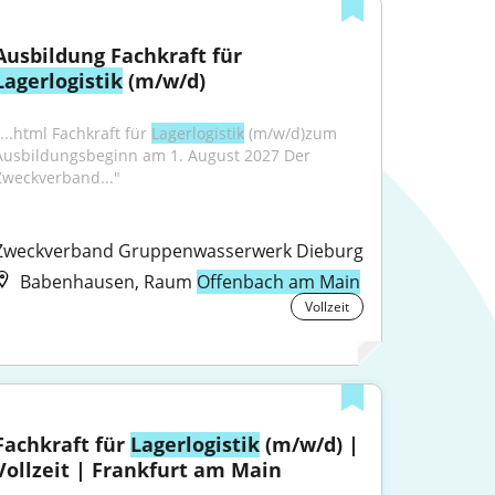
Ausbildung Fachkraft für 
Lagerlogistik
 (m/w/d)
...html Fachkraft für 
Lagerlogistik
 (m/w/d)zum 
Ausbildungsbeginn am 1. August 2027 Der 
Zweckverband..."
Zweckverband Gruppenwasserwerk Dieburg
Babenhausen, Raum
Offenbach am Main
Vollzeit
Fachkraft für 
Lagerlogistik
 (m/w/d) | 
Vollzeit | Frankfurt am Main