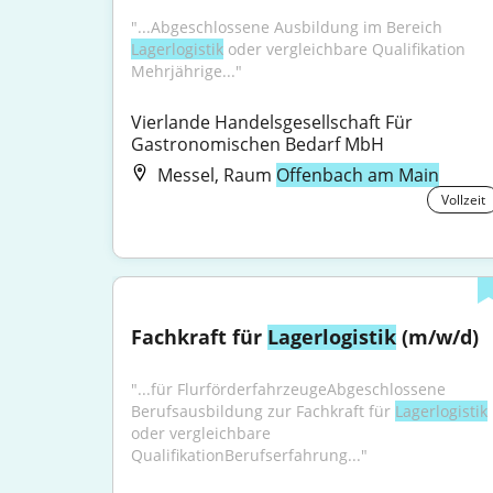
"...Abgeschlossene Ausbildung im Bereich 
Lagerlogistik
 oder vergleichbare Qualifikation 
Mehrjährige..."
Vierlande Handelsgesellschaft Für 
Gastronomischen Bedarf MbH
Messel, Raum
Offenbach am Main
Vollzeit
Fachkraft für 
Lagerlogistik
 (m/w/d)
"...für FlurförderfahrzeugeAbgeschlossene 
Berufsausbildung zur Fachkraft für 
Lagerlogistik
oder vergleichbare 
QualifikationBerufserfahrung..."