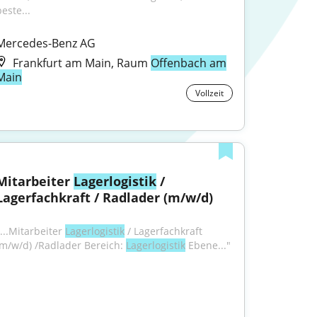
este...
Mercedes-Benz AG
Frankfurt am Main, Raum
Offenbach am
Main
Vollzeit
Mitarbeiter 
Lagerlogistik
 / 
Lagerfachkraft / Radlader (m/w/d)
...Mitarbeiter 
Lagerlogistik
 / Lagerfachkraft 
(m/w/d) /Radlader Bereich: 
Lagerlogistik
 Ebene..."