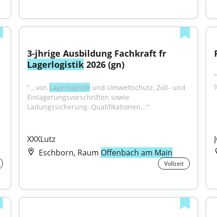
3-jhrige Ausbildung Fachkraft fr 
Lagerlogistik
 2026 (gn)
"...von 
Lagerlogistik
 und Umweltschutz, Zoll- und 
Einlagerungsvorschriften sowie 
Ladungssicherung. Qualifikationen..."
XXXLutz
Eschborn, Raum
Offenbach am Main
Vollzeit