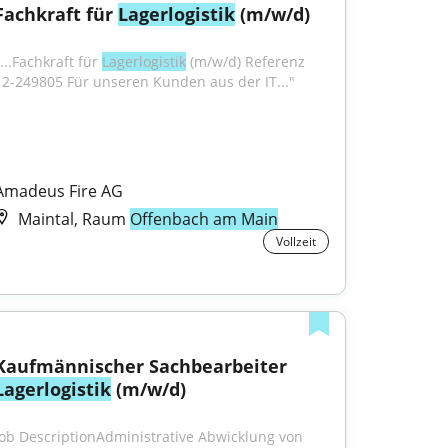
Fachkraft für 
Lagerlogistik
 (m/w/d)
...Fachkraft für 
Lagerlogistik
 (m/w/d) Referenz 
12-249805 Für unseren Kunden aus der IT..."
Amadeus Fire AG
Maintal, Raum
Offenbach am Main
Vollzeit
Kaufmännischer Sachbearbeiter 
Lagerlogistik
 (m/w/d)
Job DescriptionAdministrative Abwicklung von 