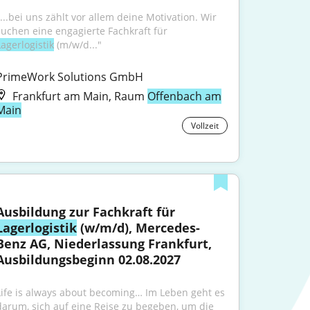
"...bei uns zählt vor allem deine Motivation. Wir 
suchen eine engagierte Fachkraft für 
Lagerlogistik
 (m/w/d..."
PrimeWork Solutions GmbH
Frankfurt am Main, Raum
Offenbach am
Main
Vollzeit
Ausbildung zur Fachkraft für 
Lagerlogistik
 (w/m/d), Mercedes-
Benz AG, Niederlassung Frankfurt, 
Ausbildungsbeginn 02.08.2027
Life is always about becoming… Im Leben geht es 
darum, sich auf eine Reise zu begeben, um die 