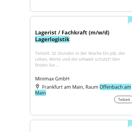
Lagerist / Fachkraft (m/w/d) 
Lagerlogistik
Teilzeit: 32 Stunden in der Woche Ein Job, der 
Leben, Werte und die Umwelt schützt? Den 
finden Sie...
Minimax GmbH
Frankfurt am Main, Raum
Offenbach am
Main
Teilzeit