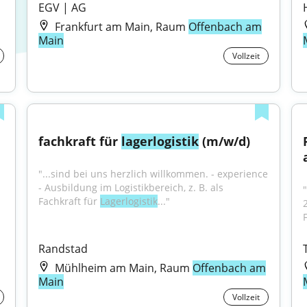
EGV | AG
Frankfurt am Main, Raum
Offenbach am
Main
Vollzeit
fachkraft für 
lagerlogistik
 (m/w/d)
"...sind bei uns herzlich willkommen. - experience 
- Ausbildung im Logistikbereich, z. B. als 
"
Fachkraft für 
Lagerlogistik
..."
Randstad
Mühlheim am Main, Raum
Offenbach am
Main
Vollzeit