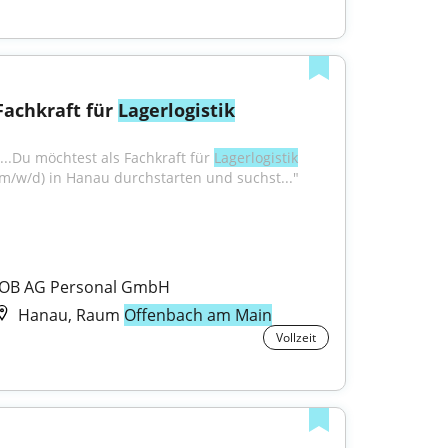
Fachkraft für 
Lagerlogistik
"...Du möchtest als Fachkraft für 
Lagerlogistik
(m/w/d) in Hanau durchstarten und suchst..."
JOB AG Personal GmbH
Hanau, Raum
Offenbach am Main
Vollzeit