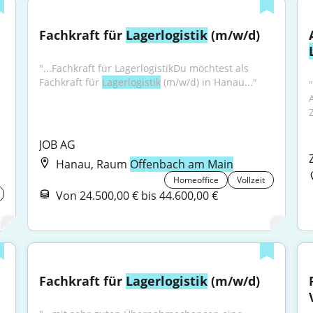
Fachkraft für 
Lagerlogistik
 (m/w/d)
"...Fachkraft für LagerlogistikDu möchtest als 
Fachkraft für 
Lagerlogistik
 (m/w/d) in Hanau..."
"
JOB AG
Hanau, Raum
Offenbach am Main
Homeoffice
Vollzeit
Von 24.500,00 € bis 44.600,00 €
Fachkraft für 
Lagerlogistik
 (m/w/d)