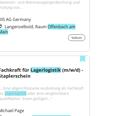
Warenein- und WarenausgängenBuchung und 
Prüfung von...
DIS AG Germany
Langenselbold, Raum
Offenbach am
Main
Vollzeit
Fachkraft für 
Lagerlogistik
 (m/w/d) - 
Staplerschein
"...Eine abgeschlossene Ausbildung als Fachkraft 
ür 
Lagerlogistik
 oder eine vergleichbare 
ualifikation. Einen gültigen..."
Michael Page