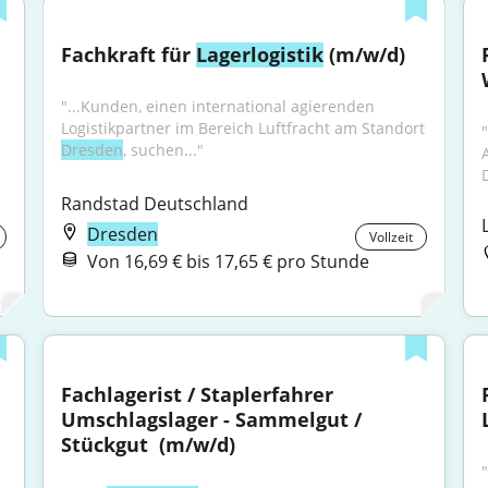
Fachkraft für 
Lagerlogistik
 (m/w/d)
"...Kunden, einen international agierenden 
Logistikpartner im Bereich Luftfracht am Standort 
"
Dresden
, suchen..."
Randstad Deutschland
Dresden
Vollzeit
Von 16,69 € bis 17,65 € pro Stunde
Fachlagerist / Staplerfahrer 
Umschlagslager - Sammelgut / 
Stückgut ​ (m/w/d)