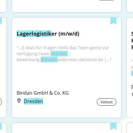
Lagerlogistik
er (m/w/d)
"...E-Mail.Für Fragen steht das Team gerne zur 
Verfügung:Team 
Dresden
 | 
bewerbung.
dresden
(at)bindan-personal.de |..."
"
Bindan GmbH & Co. KG
Dresden
Vollzeit