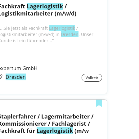
Fachkraft 
Lagerlogistik
 / 
Logistikmitarbeiter (m/w/d)
...Sie jetzt als Fachkraft 
Lagerlogistik
 / 
Logistikmitarbeiter (m/w/d) in 
Dresden
. Unser 
Kunde ist ein führender..."
expertum GmbH
Dresden
Vollzeit
Staplerfahrer / Lagermitarbeiter / 
Kommissionierer / Fachlagerist / 
Fachkraft für 
Lagerlogistik
 (m/w