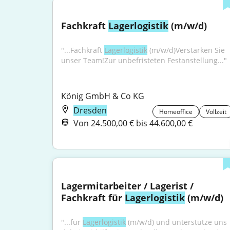
Fachkraft 
Lagerlogistik
 (m/w/d)
"...Fachkraft 
Lagerlogistik
 (m/w/d)Verstärken Sie 
unser Team!Zur unbefristeten Festanstellung..."
König GmbH & Co KG
Dresden
Homeoffice
Vollzeit
Von 24.500,00 € bis 44.600,00 €
Lagermitarbeiter / Lagerist / 
Fachkraft für 
Lagerlogistik
 (m/w/d)
"...für 
Lagerlogistik
 (m/w/d) und unterstütze uns 