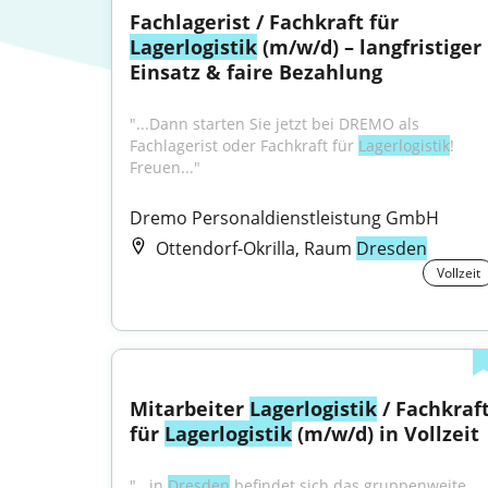
Fachlagerist / Fachkraft für 
Lagerlogistik
 (m/w/d) – langfristiger 
Einsatz & faire Bezahlung
"...Dann starten Sie jetzt bei DREMO als 
Fachlagerist oder Fachkraft für 
Lagerlogistik
! 
Freuen..."
Dremo Personaldienstleistung GmbH
Ottendorf-Okrilla, Raum
Dresden
Vollzeit
Mitarbeiter 
Lagerlogistik
 / Fachkraft
für 
Lagerlogistik
 (m/w/d) in Vollzeit
"...in 
Dresden
 befindet sich das gruppenweite 