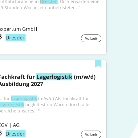
Luftfahrtbranche in 
Dresden
. Dich erwarten eine 
39-Stunden-Woche, ein unbefristeter..."
expertum GmbH
Dresden
Vollzeit
Fachkraft für 
Lagerlogistik
 (m/w/d) 
Ausbildung 2027
...für 
Lagerlogistik
 (m/w/d) Als Fachkraft für 
Lagerlogistik
 begleitest du Waren durch alle 
Bereiche unseres..."
EGV | AG
Dresden
Vollzeit