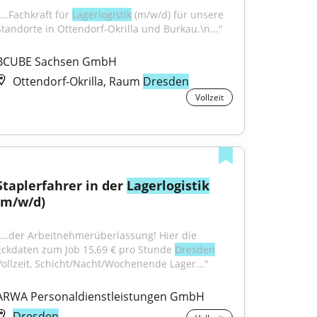
...Fachkraft für 
Lagerlogistik
 (m/w/d) für unsere 
Standorte in Ottendorf-Okrilla und Burkau.\n..."
BCUBE Sachsen GmbH
Ottendorf-Okrilla, Raum
Dresden
Vollzeit
Staplerfahrer in der 
Lagerlogistik
(m/w/d)
"...der Arbeitnehmerüberlassung! Hier die 
Eckdaten zum Job 15,69 € pro Stunde 
Dresden
Vollzeit, Schicht/Nacht/Wochenende Lager..."
ARWA Personaldienstleistungen GmbH
Dresden