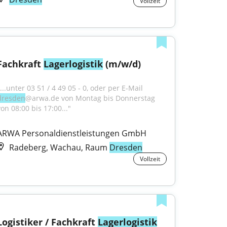
Vollzeit
Fachkraft 
Lagerlogistik
 (m/w/d)
"...unter 03 51 / 4 49 05 - 0, oder per E-Mail 
dresden
@arwa.de von Montag bis Donnerstag 
von 08:00 bis 17:00..."
ARWA Personaldienstleistungen GmbH
Radeberg, Wachau, Raum
Dresden
Vollzeit
Logistiker / Fachkraft 
Lagerlogistik