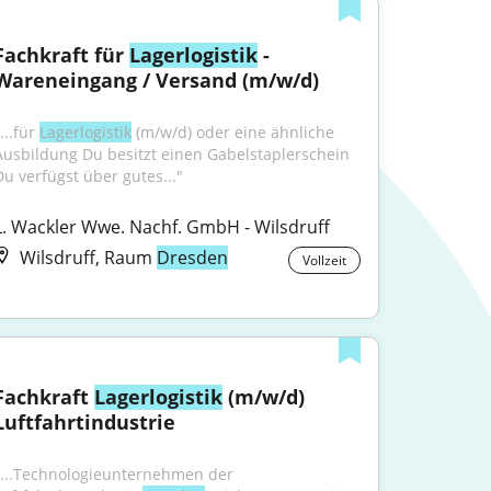
Fachkraft für 
Lagerlogistik
 - 
Wareneingang / Versand (m/w/d)
...für 
Lagerlogistik
 (m/w/d) oder eine ähnliche 
Ausbildung Du besitzt einen Gabelstaplerschein 
Du verfügst über gutes..."
L. Wackler Wwe. Nachf. GmbH - Wilsdruff
Wilsdruff, Raum
Dresden
Vollzeit
Fachkraft 
Lagerlogistik
 (m/w/d) 
Luftfahrtindustrie
"...Technologieunternehmen der 