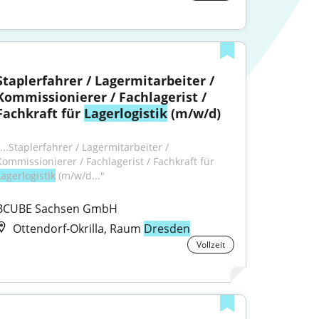
Staplerfahrer / Lagermitarbeiter / 
Kommissionierer / Fachlagerist / 
Fachkraft für 
Lagerlogistik
 (m/w/d)
...Staplerfahrer / Lagermitarbeiter / 
Kommissionierer / Fachlagerist / Fachkraft für 
Lagerlogistik
 (m/w/d..."
BCUBE Sachsen GmbH
Ottendorf-Okrilla, Raum
Dresden
Vollzeit