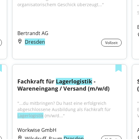
organisatorischem Geschick überzeugt..."
"
Bertrandt AG
Dresden
Vollzeit
Fachkraft für 
Lagerlogistik
 - 
Wareneingang / Versand (m/w/d)
"...du mitbringen? Du hast eine erfolgreich 
abgeschlossene Ausbildung als Fachkraft für 
Lagerlogistik
 (m/w/d..."
Workwise GmbH
Wilsdruff, Raum
Dresden