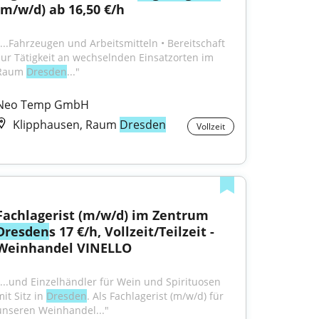
(m/w/d) ab 16,50 €/h
"...Fahrzeugen und Arbeitsmitteln • Bereitschaft 
zur Tätigkeit an wechselnden Einsatzorten im 
Raum 
Dresden
..."
Neo Temp GmbH
Klipphausen, Raum
Dresden
Vollzeit
Fachlagerist (m/w/d) im Zentrum 
Dresden
s 17 €/h, Vollzeit/Teilzeit - 
Weinhandel VINELLO
"...und Einzelhändler für Wein und Spirituosen 
it Sitz in 
Dresden
. Als Fachlagerist (m/w/d) für 
unseren Weinhandel..."