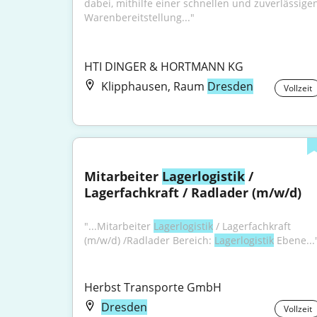
dabei, mithilfe einer schnellen und zuverlässigen
Warenbereitstellung..."
HTI DINGER & HORTMANN KG
Klipphausen, Raum
Dresden
Vollzeit
Mitarbeiter 
Lagerlogistik
 / 
Lagerfachkraft / Radlader (m/w/d)
"...Mitarbeiter 
Lagerlogistik
 / Lagerfachkraft 
(m/w/d) /Radlader Bereich: 
Lagerlogistik
 Ebene...
Herbst Transporte GmbH
Dresden
Vollzeit