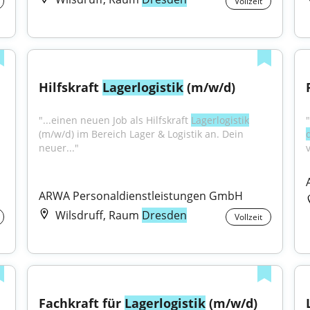
Vollzeit
Hilfskraft 
Lagerlogistik
 (m/w/d)
"...einen neuen Job als Hilfskraft 
Lagerlogistik
(m/w/d) im Bereich Lager & Logistik an. Dein 
neuer..."
ARWA Personaldienstleistungen GmbH
Wilsdruff, Raum
Dresden
Vollzeit
Fachkraft für 
Lagerlogistik
 (m/w/d)