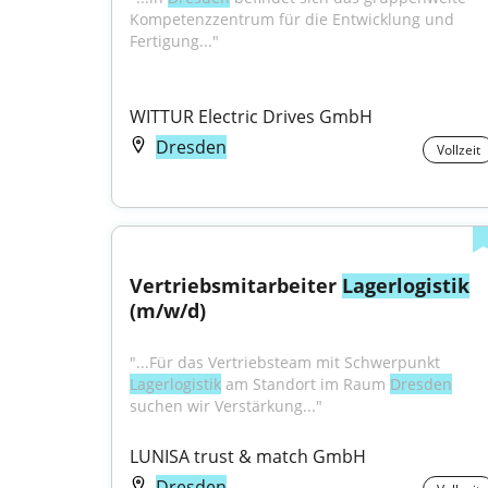
Kompetenzzentrum für die Entwicklung und 
Fertigung..."
WITTUR Electric Drives GmbH
Dresden
Vollzeit
Vertriebsmitarbeiter 
Lagerlogistik
(m/w/d)
"...Für das Vertriebsteam mit Schwerpunkt 
Lagerlogistik
 am Standort im Raum 
Dresden
suchen wir Verstärkung..."
LUNISA trust & match GmbH
Dresden