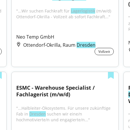
 
"...Wir suchen Fachkraft für 
Lagerlogistik
 (m/w/d) 
Ottendorf-Okrilla - Vollzeit ab sofort Fachkraft..."
Neo Temp GmbH
Ottendorf-Okrilla, Raum
Dresden
Vollzeit
ESMC - Warehouse Specialist / 
Fachlagerist (m/w/d)
"...Halbleiter-Ökosystems. Für unsere zukünftige 
Fab in 
Dresden
 suchen wir eine/n 
hochmotivierte/n und engagierte/n..."
m