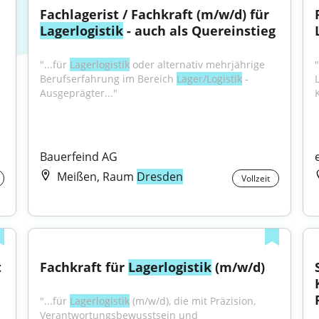
Fachlagerist / Fachkraft (m/w/d) für 
Lagerlogistik
 - auch als Quereinstieg
"...für 
Lagerlogistik
 oder alternativ mehrjährige 
"
Berufserfahrung im Bereich 
Lager/Logistik
 - 
Ausgeprägter..."
Bauerfeind AG
Meißen, Raum
Dresden
Vollzeit
 
Fachkraft für 
Lagerlogistik
 (m/w/d)
"...für 
Lagerlogistik
 (m/w/d), die mit Präzision, 
Verantwortungsbewusstsein und 