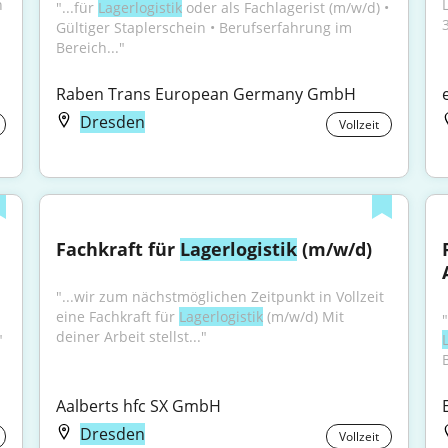
 
"...für 
Lagerlogistik
 oder als Fachlagerist (m/w/d) • 
Gültiger Staplerschein • Berufserfahrung im 
Bereich..."
Raben Trans European Germany GmbH
Dresden
Vollzeit
Fachkraft für 
Lagerlogistik
 (m/w/d)
"...wir zum nächstmöglichen Zeitpunkt in Vollzeit 
eine Fachkraft für 
Lagerlogistik
 (m/w/d) Mit 
"
deiner Arbeit stellst..."
"
Aalberts hfc SX GmbH
Dresden
Vollzeit