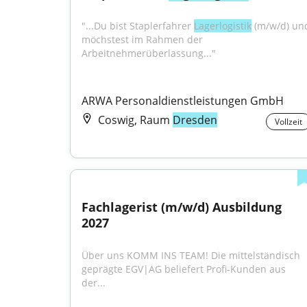
"...Du bist Staplerfahrer 
Lagerlogistik
 (m/w/d) und
möchstest im Rahmen der 
Arbeitnehmerüberlassung..."
ARWA Personaldienstleistungen GmbH
Coswig, Raum
Dresden
Vollzeit
Fachlagerist (m/w/d) Ausbildung 
2027
Über uns KOMM INS TEAM! Die mittelständisch 
geprägte EGV|AG beliefert Profi-Kunden aus 
der...