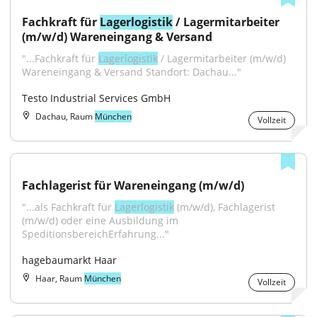
Fachkraft für 
Lagerlogistik
 / Lagermitarbeiter 
(m/w/d) Wareneingang & Versand
"...Fachkraft für 
Lagerlogistik
 / Lagermitarbeiter (m/w/d) 
Wareneingang & Versand Standort: Dachau..."
Testo Industrial Services GmbH
Dachau, Raum
München
Vollzeit
Fachlagerist für Wareneingang (m/w/d)
"...als Fachkraft für 
Lagerlogistik
 (m/w/d), Fachlagerist 
(m/w/d) oder eine Ausbildung im 
SpeditionsbereichErfahrung..."
hagebaumarkt Haar
Haar, Raum
München
Vollzeit