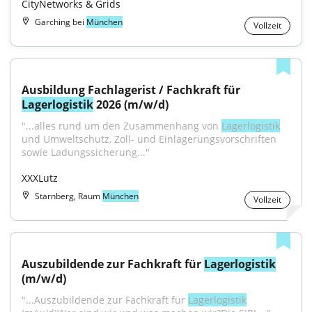
CityNetworks & Grids
Garching bei
München
Vollzeit
Ausbildung Fachlagerist / Fachkraft für 
Lagerlogistik
 2026 (m/w/d)
"...alles rund um den Zusammenhang von 
Lagerlogistik
und Umweltschutz, Zoll- und Einlagerungsvorschriften 
sowie Ladungssicherung..."
XXXLutz
Starnberg, Raum
München
Vollzeit
Auszubildende zur Fachkraft für 
Lagerlogistik
(m/w/d)
"...Auszubildende zur Fachkraft für 
Lagerlogistik