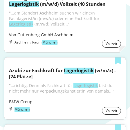
Lagerlogistik
 (m/w/d) Vollzeit (40 Stunden
"...am Standort Aschheim suchen wir eine/n 
Fachlagerist/in (m/w/d) oder eine Fachkraft für 
Lagerlogistik
 (m/w/d) Vollzeit..."
Von Guttenberg GmbH Aschheim
Aschheim, Raum
München
Vollzeit
Azubi zur Fachkraft für 
Lagerlogistik
 (w/m/x) - 
[24 Plätze]
"...richtig. Denn als Fachkraft für 
Lagerlogistik
 bist du 
nicht mehr nur Verpackungskünstler:in von damals..."
BMW Group
München
Vollzeit