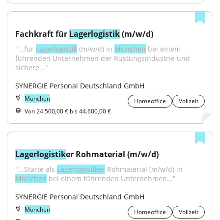
Fachkraft für 
Lagerlogistik
 (m/w/d)
"...für 
Lagerlogistik
 (m/w/d) in 
München
 bei einem 
führenden Unternehmen der Rüstungsindustrie und 
sichere..."
SYNERGIE Personal Deutschland GmbH
München
Homeoffice
Vollzeit
Von 24.500,00 € bis 44.600,00 €
Lagerlogistik
er Rohmaterial (m/w/d)
"...Starte als 
Lagerlogistiker
 Rohmaterial (m/w/d) in 
München
 bei einem führenden Unternehmen..."
SYNERGIE Personal Deutschland GmbH
München
Homeoffice
Vollzeit