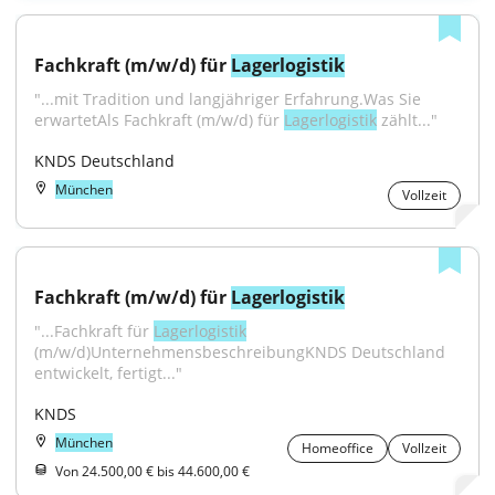
Fachkraft (m/w/d) für 
Lagerlogistik
"...mit Tradition und langjähriger Erfahrung.Was Sie 
erwartetAls Fachkraft (m/w/d) für 
Lagerlogistik
 zählt..."
KNDS Deutschland
München
Vollzeit
Fachkraft (m/w/d) für 
Lagerlogistik
"...Fachkraft für 
Lagerlogistik
(m/w/d)UnternehmensbeschreibungKNDS Deutschland 
entwickelt, fertigt..."
KNDS
München
Homeoffice
Vollzeit
Von 24.500,00 € bis 44.600,00 €