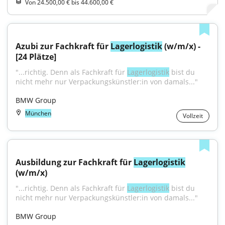
Von 24.500,00 € bis 44.600,00 €
Azubi zur Fachkraft für 
Lagerlogistik
 (w/m/x) - 
[24 Plätze]
"...richtig. Denn als Fachkraft für 
Lagerlogistik
 bist du 
nicht mehr nur Verpackungskünstler:in von damals..."
BMW Group
München
Vollzeit
Ausbildung zur Fachkraft für 
Lagerlogistik
(w/m/x)
"...richtig. Denn als Fachkraft für 
Lagerlogistik
 bist du 
nicht mehr nur Verpackungskünstler:in von damals..."
BMW Group