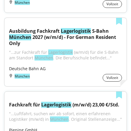
München
Vollzeit
Ausbildung Fachkraft 
Lagerlogistik
 S-Bahn 
München
 2027 (w/m/d) - For German Resident 
Only
"...zur Fachkraft für 
Lagerlogistik
 (w/m/d) für die S-Bahn 
am Standort 
München
. Die Berufsschule befindet..."
Deutsche Bahn AG
München
Vollzeit
Fachkraft für 
Lagerlogistik
 (m/w/d) 23,00 €/Std.
"...Luftfahrt, suchen wir ab sofort, einen erfahrenen 
Logistiker (m/w/d) in 
München
. Original Stellenanzeige..."
Piening GmbH