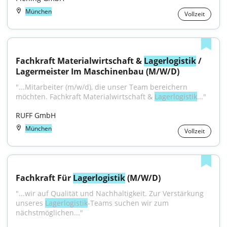
München
Vollzeit
Fachkraft Materialwirtschaft & 
Lagerlogistik
 / 
Lagermeister Im Maschinenbau (M/W/D)
"...Mitarbeiter (m/w/d), die unser Team bereichern 
möchten. Fachkraft Materialwirtschaft & 
Lagerlogistik
..."
RUFF GmbH
München
Vollzeit
Fachkraft Für 
Lagerlogistik
 (M/W/D)
"...wir auf Qualität und Nachhaltigkeit. Zur Verstärkung 
unseres 
Lagerlogistik
-Teams suchen wir zum 
nächstmöglichen..."