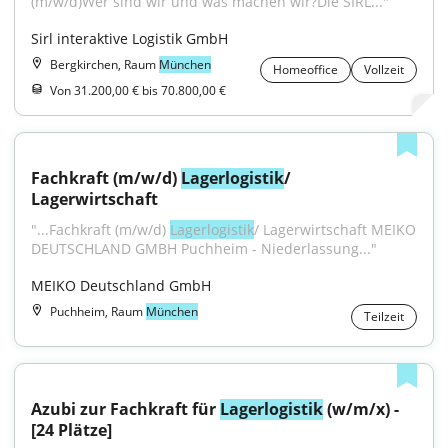
(m/w/d)Wer sind wir und was machen wir?Die SIRL..."
Sirl interaktive Logistik GmbH
Bergkirchen, Raum
München
Homeoffice
Vollzeit
Von 31.200,00 € bis 70.800,00 €
Fachkraft (m/w/d) 
Lagerlogistik
/ 
Lagerwirtschaft
"...Fachkraft (m/w/d) 
Lagerlogistik
/ Lagerwirtschaft MEIKO 
DEUTSCHLAND GMBH Puchheim - Niederlassung..."
MEIKO Deutschland GmbH
Puchheim, Raum
München
Teilzeit
Azubi zur Fachkraft für 
Lagerlogistik
 (w/m/x) - 
[24 Plätze]