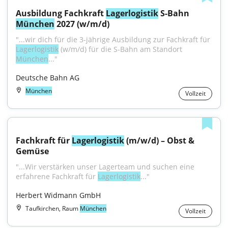
Ausbildung Fachkraft 
Lagerlogistik
 S-Bahn 
München
 2027 (w/m/d)
"...wir dich für die 3-jährige Ausbildung zur Fachkraft für 
Lagerlogistik
 (w/m/d) für die S-Bahn am Standort 
München
..."
Deutsche Bahn AG
München
Vollzeit
Fachkraft für 
Lagerlogistik
 (m/w/d) – Obst & 
Gemüse
"...Wir verstärken unser Lagerteam und suchen eine 
erfahrene Fachkraft für 
Lagerlogistik
..."
Herbert Widmann GmbH
Taufkirchen, Raum
München
Vollzeit