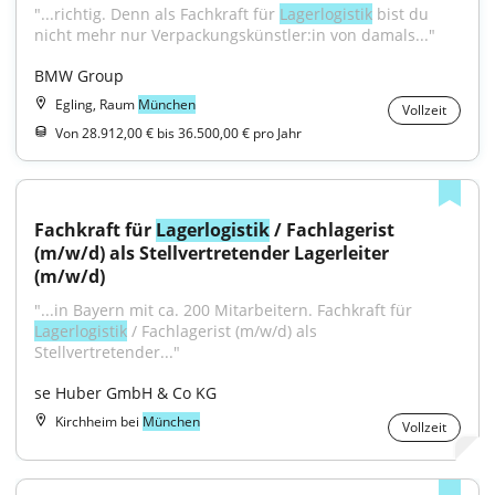
"...richtig. Denn als Fachkraft für 
Lagerlogistik
 bist du 
nicht mehr nur Verpackungskünstler:in von damals..."
BMW Group
Egling, Raum
München
Vollzeit
Von 28.912,00 € bis 36.500,00 € pro Jahr
Fachkraft für 
Lagerlogistik
 / Fachlagerist 
(m/w/d) als Stellvertretender Lagerleiter 
(m/w/d)
"...in Bayern mit ca. 200 Mitarbeitern. Fachkraft für 
Lagerlogistik
 / Fachlagerist (m/w/d) als 
Stellvertretender..."
se Huber GmbH & Co KG
Kirchheim bei
München
Vollzeit