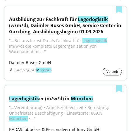
Ausbildung zur Fachkraft für 
Lagerlogistik
(w/m/d), Daimler Buses GmbH, Service Center in 
Garching, Ausbildungsbeginn 01.09.2026
"...Bei uns lernst Du als Fachkraft für 
Lagerlogistik
(m/w/d) die komplette Lagerorganisation von 
Warenannahme..."
Daimler Buses GmbH
Garching bei
München
Vollzeit
Lagerlogistik
er (m/w/d) in 
München
"...Vereinbarung) • Arbeitszeit: Vollzeit • Befristung: 
Unbefristete Beschäftigung • Einsatzorte: 80939 
München
 •..."
RADAS Jobbörse & Personalvermittlung GmbH