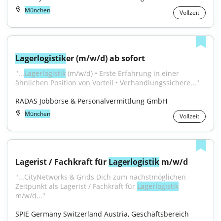
München
Vollzeit
Lagerlogistik
er (m/w/d) ab sofort
"...
Lagerlogistik
 (m/w/d) • Erste Erfahrung in einer 
ähnlichen Position von Vorteil • Verhandlungssichere..."
RADAS Jobbörse & Personalvermittlung GmbH
München
Vollzeit
Lagerist / Fachkraft für 
Lagerlogistik
 m/w/d
"...CityNetworks & Grids Dich zum nächstmöglichen 
Zeitpunkt als Lagerist / Fachkraft für 
Lagerlogistik
m/w/d..."
SPIE Germany Switzerland Austria, Geschäftsbereich 