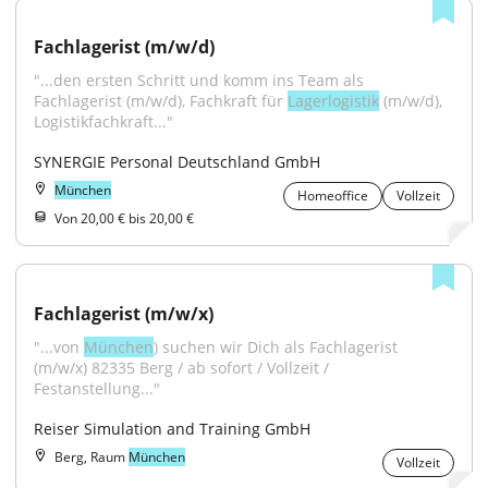
Fachlagerist (m/w/d)
"...den ersten Schritt und komm ins Team als 
Fachlagerist (m/w/d), Fachkraft für 
Lagerlogistik
 (m/w/d), 
Logistikfachkraft..."
SYNERGIE Personal Deutschland GmbH
München
Homeoffice
Vollzeit
Von 20,00 € bis 20,00 €
Fachlagerist (m/w/x)
"...von 
München
) suchen wir Dich als Fachlagerist 
(m/w/x) 82335 Berg / ab sofort / Vollzeit / 
Festanstellung..."
Reiser Simulation and Training GmbH
Berg, Raum
München
Vollzeit