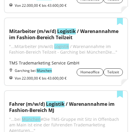
Von 22.000,00 € bis 43.600,00 €
Mitarbeiter (m/w/d) 
Logistik
 / Warenannahme 
im Fashion-Bereich Teilzeit
"...Mitarbeiter (m/w/d) 
Logistik
 / Warenannahme im 
Fashion-Bereich Teilzeit - Garching bei MünchenDie..."
TMS Trademarketing Service GmbH
Garching bei
München
Homeoffice
Teilzeit
Von 22.000,00 € bis 43.600,00 €
Fahrer (m/w/d) 
Logistik
 / Warenannahme im 
Fashion-Bereich MJ
"...bei 
München
#Die TMS-Gruppe mit Sitz in Offenbach 
am Main ist eine der führenden Trademarketing 
Agenturen..."