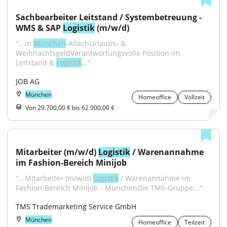
Sachbearbeiter Leitstand / Systembetreuung - 
WMS & SAP 
Logistik
 (m/w/d)
"...in 
München
‑AllachUrlaubs‑ & 
WeihnachtsgeldVerantwortungsvolle Position im 
Leitstand & 
Logistik
..."
JOB AG
München
Homeoffice
Vollzeit
Von 29.700,00 € bis 62.900,00 €
Mitarbeiter (m/w/d) 
Logistik
 / Warenannahme 
im Fashion-Bereich Minijob
"...Mitarbeiter (m/w/d) 
Logistik
 / Warenannahme im 
Fashion-Bereich Minijob - MünchenDie TMS-Gruppe..."
TMS Trademarketing Service GmbH
München
Homeoffice
Teilzeit