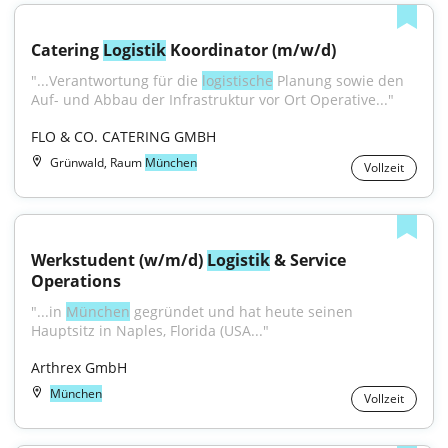
Catering 
Logistik
 Koordinator (m/w/d)
"...Verantwortung für die 
logistische
 Planung sowie den 
Auf- und Abbau der Infrastruktur vor Ort Operative..."
FLO & CO. CATERING GMBH
Grünwald, Raum
München
Vollzeit
Werkstudent (w/m/d) 
Logistik
 & Service 
Operations
"...in 
München
 gegründet und hat heute seinen 
Hauptsitz in Naples, Florida (USA..."
Arthrex GmbH
München
Vollzeit