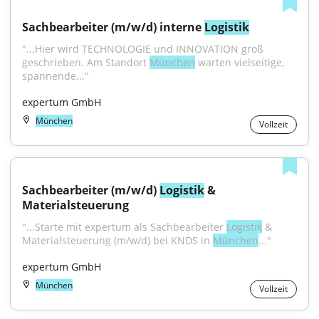
Sachbearbeiter (m/w/d) interne 
Logistik
"...Hier wird TECHNOLOGIE und INNOVATION groß 
geschrieben. Am Standort 
München
 warten vielseitige, 
spannende..."
expertum GmbH
München
Vollzeit
Sachbearbeiter (m/w/d) 
Logistik
 & 
Materialsteuerung
"...Starte mit expertum als Sachbearbeiter 
Logistik
 & 
Materialsteuerung (m/w/d) bei KNDS in 
München
..."
expertum GmbH
München
Vollzeit