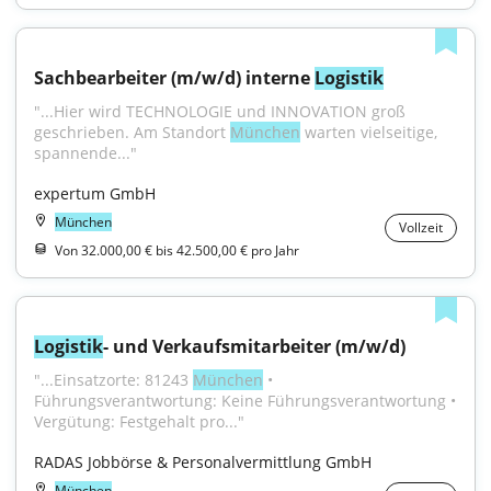
Sachbearbeiter (m/w/d) interne 
Logistik
"...Hier wird TECHNOLOGIE und INNOVATION groß 
geschrieben. Am Standort 
München
 warten vielseitige, 
spannende..."
expertum GmbH
München
Vollzeit
Von 32.000,00 € bis 42.500,00 € pro Jahr
Logistik
- und Verkaufsmitarbeiter (m/w/d)
"...Einsatzorte: 81243 
München
 • 
Führungsverantwortung: Keine Führungsverantwortung • 
Vergütung: Festgehalt pro..."
RADAS Jobbörse & Personalvermittlung GmbH
München