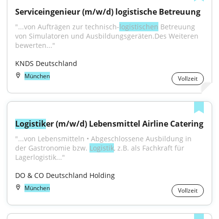
Serviceingenieur (m/w/d) logistische Betreuung
"...von Aufträgen zur technisch-
logistischen
 Betreuung 
von Simulatoren und Ausbildungsgeräten.Des Weiteren 
bewerten..."
KNDS Deutschland
München
Vollzeit
Logistik
er (m/w/d) Lebensmittel Airline Catering
"...von Lebensmitteln • Abgeschlossene Ausbildung in 
der Gastronomie bzw. 
Logistik
, z.B. als Fachkraft für 
Lagerlogistik..."
DO & CO Deutschland Holding
München
Vollzeit