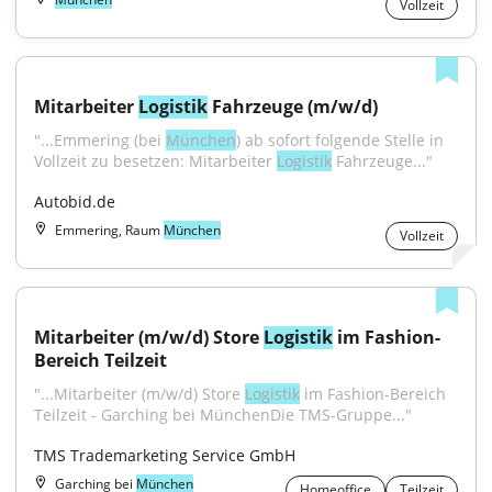
Vollzeit
Mitarbeiter 
Logistik
 Fahrzeuge (m/w/d)
"...Emmering (bei 
München
) ab sofort folgende Stelle in 
Vollzeit zu besetzen: Mitarbeiter 
Logistik
 Fahrzeuge..."
Autobid.de
Emmering, Raum
München
Vollzeit
Mitarbeiter (m/w/d) Store 
Logistik
 im Fashion-
Bereich Teilzeit
"...Mitarbeiter (m/w/d) Store 
Logistik
 im Fashion-Bereich 
Teilzeit - Garching bei MünchenDie TMS-Gruppe..."
TMS Trademarketing Service GmbH
Garching bei
München
Homeoffice
Teilzeit