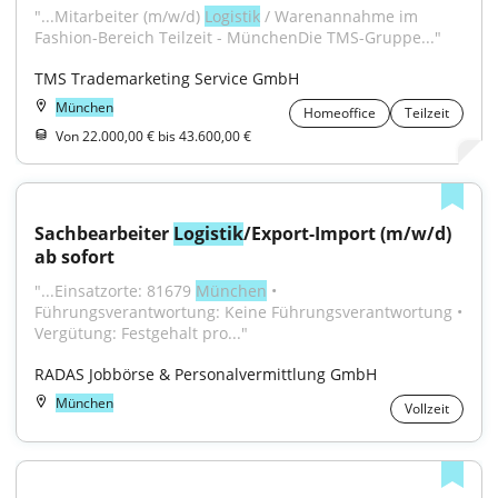
"...Mitarbeiter (m/w/d) 
Logistik
 / Warenannahme im 
Fashion-Bereich Teilzeit - MünchenDie TMS-Gruppe..."
TMS Trademarketing Service GmbH
München
Homeoffice
Teilzeit
Von 22.000,00 € bis 43.600,00 €
Sachbearbeiter 
Logistik
/Export-Import (m/w/d) 
ab sofort
"...Einsatzorte: 81679 
München
 • 
Führungsverantwortung: Keine Führungsverantwortung • 
Vergütung: Festgehalt pro..."
RADAS Jobbörse & Personalvermittlung GmbH
München
Vollzeit