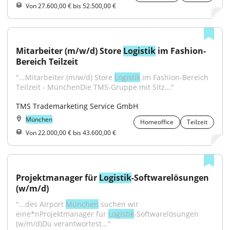
Von 27.600,00 € bis 52.500,00 €
Mitarbeiter (m/w/d) Store 
Logistik
 im Fashion-
Bereich Teilzeit
"...Mitarbeiter (m/w/d) Store 
Logistik
 im Fashion-Bereich 
Teilzeit - MünchenDie TMS-Gruppe mit Sitz..."
TMS Trademarketing Service GmbH
München
Homeoffice
Teilzeit
Von 22.000,00 € bis 43.600,00 €
Projektmanager für 
Logistik
-Softwarelösungen 
(w/m/d)
"...des Airport 
München
 suchen wir 
eine*nProjektmanager für 
Logistik
-Softwarelösungen 
(w/m/d)Du verantwortest..."