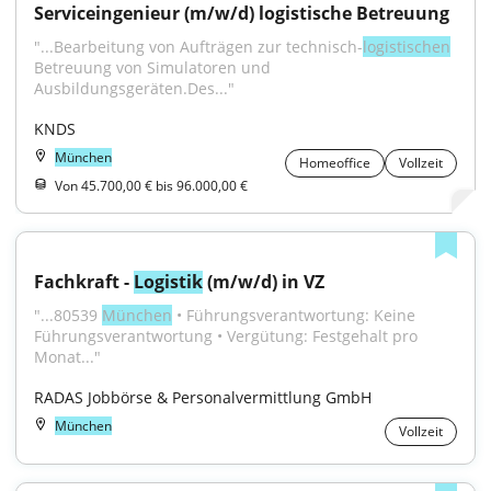
Serviceingenieur (m/w/d) logistische Betreuung
"...Bearbeitung von Aufträgen zur technisch-
logistischen
Betreuung von Simulatoren und 
Ausbildungsgeräten.Des..."
KNDS
München
Homeoffice
Vollzeit
Von 45.700,00 € bis 96.000,00 €
Fachkraft - 
Logistik
 (m/w/d) in VZ
"...80539 
München
 • Führungsverantwortung: Keine 
Führungsverantwortung • Vergütung: Festgehalt pro 
Monat..."
RADAS Jobbörse & Personalvermittlung GmbH
München
Vollzeit