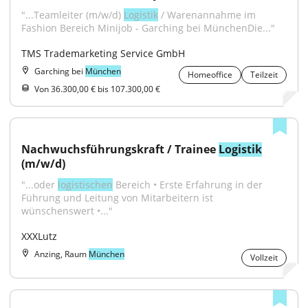
"...Teamleiter (m/w/d) 
Logistik
 / Warenannahme im 
Fashion Bereich Minijob - Garching bei MünchenDie..."
TMS Trademarketing Service GmbH
Garching bei
München
Homeoffice
Teilzeit
Von 36.300,00 € bis 107.300,00 €
Nachwuchsführungskraft / Trainee 
Logistik
(m/w/d)
"...oder 
logistischen
 Bereich • Erste Erfahrung in der 
Führung und Leitung von Mitarbeitern ist 
wünschenswert •..."
XXXLutz
Anzing, Raum
München
Vollzeit