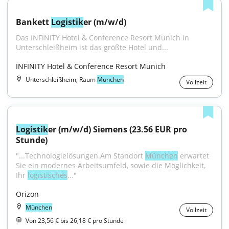
Bankett 
Logistik
er (m/w/d)
Das INFINITY Hotel & Conference Resort Munich in 
Unterschleißheim ist das größte Hotel und...
INFINITY Hotel & Conference Resort Munich
Unterschleißheim, Raum
München
Vollzeit
Logistik
er (m/w/d) Siemens (23.56 EUR pro 
Stunde)
"...Technologielösungen.Am Standort 
München
 erwartet 
Sie ein modernes Arbeitsumfeld, sowie die Möglichkeit, 
Ihr 
logistisches
..."
Orizon
München
Vollzeit
Von 23,56 € bis 26,18 € pro Stunde