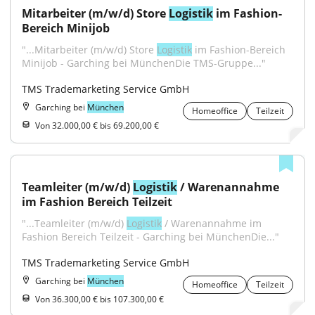
Mitarbeiter (m/w/d) Store 
Logistik
 im Fashion-
Bereich Minijob
"...Mitarbeiter (m/w/d) Store 
Logistik
 im Fashion-Bereich 
Minijob - Garching bei MünchenDie TMS-Gruppe..."
TMS Trademarketing Service GmbH
Garching bei
München
Homeoffice
Teilzeit
Von 32.000,00 € bis 69.200,00 €
Teamleiter (m/w/d) 
Logistik
 / Warenannahme 
im Fashion Bereich Teilzeit
"...Teamleiter (m/w/d) 
Logistik
 / Warenannahme im 
Fashion Bereich Teilzeit - Garching bei MünchenDie..."
TMS Trademarketing Service GmbH
Garching bei
München
Homeoffice
Teilzeit
Von 36.300,00 € bis 107.300,00 €