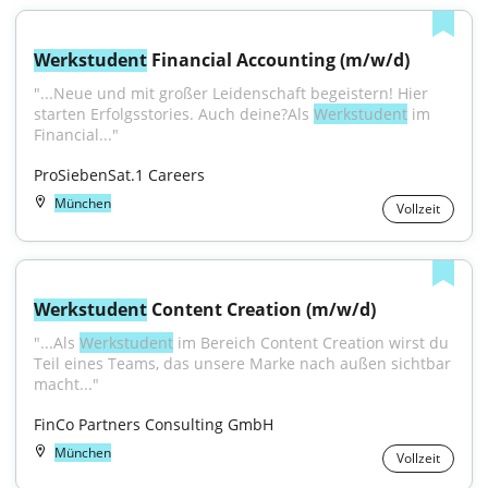
Werkstudent
 Financial Accounting (m/w/d)
"...Neue und mit großer Leidenschaft begeistern! Hier 
starten Erfolgsstories. Auch deine?Als 
Werkstudent
 im 
Financial..."
ProSiebenSat.1 Careers
München
Vollzeit
Werkstudent
 Content Creation (m/w/d)
"...Als 
Werkstudent
 im Bereich Content Creation wirst du 
Teil eines Teams, das unsere Marke nach außen sichtbar 
macht..."
FinCo Partners Consulting GmbH
München
Vollzeit