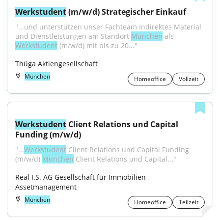
Werkstudent
 (m/w/d) Strategischer Einkauf
"...und unterstützen unser Fachteam Indirektes Material 
und Dienstleistungen am Standort 
München
 als 
Werkstudent
 (m/w/d) mit bis zu 20..."
Thüga Aktiengesellschaft
München
Homeoffice
Vollzeit
Werkstudent
 Client Relations und Capital 
Funding (m/w/d)
"...
Werkstudent
 Client Relations und Capital Funding 
(m/w/d) 
München
 Client Relations und Capital..."
Real I.S. AG Gesellschaft für Immobilien 
Assetmanagement
München
Homeoffice
Teilzeit