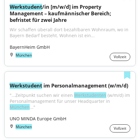
Werkstudent
/in [m/w/d] im Property 
Management – kaufmännischer Bereich; 
befristet für zwei Jahre
Wir schaffen überall dort bezahlbaren Wohnraum, wo in 
Bayern Bedarf besteht. Wohnen ist ein...
BayernHeim GmbH
München
Vollzeit
Werkstudent
 im Personalmanagement (w/m/d)
"...Zeitpunkt suchen wir einen 
Werkstudenten
 (w/m/d) im 
Personalmanagement für unser Headquarter in 
München
..."
UNO MINDA Europe GmbH
München
Vollzeit