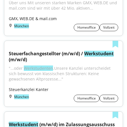
Über uns Mit unseren starken Marken GMX, WEB.DE und 
mail.com sind wir mit über 42 Mio. aktiven...
GMX, WEB.DE & mail.com
München
Homeoffice
Vollzeit
Steuerfachangestellter (m/w/d) / 
Werkstudent
(m/w/d)
"...oder 
Werkstudenten
.Unsere Kanzlei unterscheidet 
sich bewusst von klassischen Strukturen: Keine 
gewachsenen Altprozesse..."
Steuerkanzlei Kanter
München
Homeoffice
Vollzeit
Werkstudent
 (m/w/d) im Zulassungsausschuss