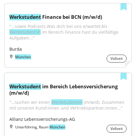
Werkstudent
 Finance bei BCN (m/w/d)
"...sowie Podcasts.Was dich bei uns erwartet:Als 
Werkstudent:in
 im Bereich Finance hast du vielfältige 
Aufgaben..."
Burda
München
Vollzeit
Werkstudent
 im Bereich Lebensversicherung 
(m/w/d)
"...suchen wir einen 
Werkstudenten
 (m/w/d). Zusammen 
mit unseren Kund:innen und Vertriebspartner:innen..."
Allianz Lebensversicherungs-AG
Unterföhring, Raum
München
Vollzeit