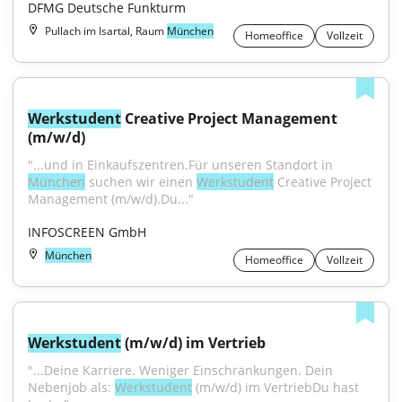
DFMG Deutsche Funkturm
Pullach im Isartal, Raum
München
Homeoffice
Vollzeit
Werkstudent
 Creative Project Management 
(m/w/d)
"...und in Einkaufszentren.Für unseren Standort in 
München
 suchen wir einen 
Werkstudent
 Creative Project 
Management (m/w/d).Du..."
INFOSCREEN GmbH
München
Homeoffice
Vollzeit
Werkstudent
 (m/w/d) im Vertrieb
"...Deine Karriere. Weniger Einschränkungen. Dein 
Nebenjob als: 
Werkstudent
 (m/w/d) im VertriebDu hast 