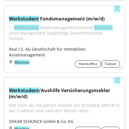
Werkstudent
 Fondsmanagement (m/w/d)
"...
Werkstudent
 Fondsmanagement (m/w/d) 
München
Fund Management langfristige Zusammenarbeit 
Teilzeit..."
Real I.S. AG Gesellschaft für Immobilien 
Assetmanagement
München
Homeoffice
Teilzeit
Werkstudent
/Aushilfe Versicherungsmakler 
(m/w/d)
Seit mehr als 100 Jahren arbeitet die SCHUNCK GROUP in 
der Tradition und nach den Werten ihres...
OSKAR SCHUNCK GmbH & Co. KG
München