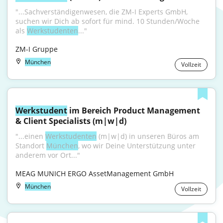
"...Sachverständigenwesen, die ZM-I Experts GmbH, 
suchen wir Dich ab sofort für mind. 10 Stunden/Woche 
als 
Werkstudenten
..."
ZM-I Gruppe
München
Vollzeit
Werkstudent
 im Bereich Product Management 
& Client Specialists (m|w|d)
"...einen 
Werkstudenten
 (m|w|d) in unseren Büros am 
Standort 
München
, wo wir Deine Unterstützung unter 
anderem vor Ort..."
MEAG MUNICH ERGO AssetManagement GmbH
München
Vollzeit