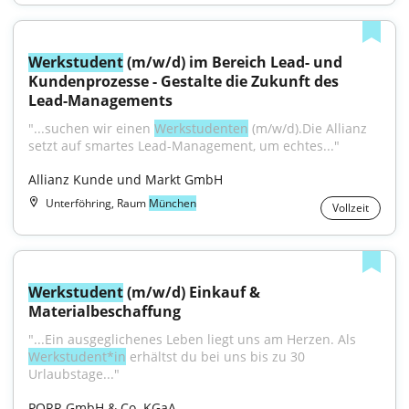
Werkstudent
 (m/w/d) im Bereich Lead- und 
Kundenprozesse - Gestalte die Zukunft des 
Lead-Managements
"...suchen wir einen 
Werkstudenten
 (m/w/d).Die Allianz 
setzt auf smartes Lead-Management, um echtes..."
Allianz Kunde und Markt GmbH
Unterföhring, Raum
München
Vollzeit
Werkstudent
 (m/w/d) Einkauf & 
Materialbeschaffung
"...Ein ausgeglichenes Leben liegt uns am Herzen. Als 
Werkstudent*in
 erhältst du bei uns bis zu 30 
Urlaubstage..."
PORR GmbH & Co. KGaA