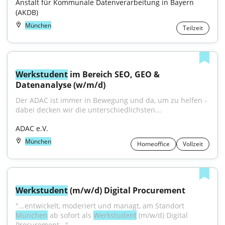
Anstalt für Kommunale Datenverarbeitung in Bayern 
(AKDB)
München
Teilzeit
Werkstudent
 im Bereich SEO, GEO & 
Datenanalyse (w/m/d)
Der ADAC ist immer in Bewegung und da, um zu helfen - 
dabei decken wir die unterschiedlichsten...
ADAC e.V.
München
Homeoffice
Vollzeit
Werkstudent
 (m/w/d) Digital Procurement
"...entwickelt, moderiert und managt, am Standort 
München
 ab sofort als 
Werkstudent
 (m/w/d) Digital 
Procurement..."