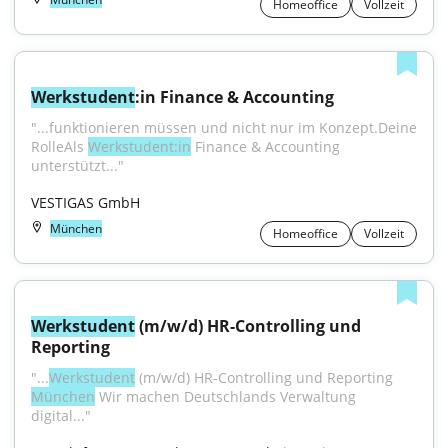
Homeoffice
Vollzeit
Werkstudent
:in Finance & Accounting
"...funktionieren müssen und nicht nur im Konzept.Deine 
RolleAls 
Werkstudent:in
 Finance & Accounting 
unterstützt..."
VESTIGAS GmbH
München
Homeoffice
Vollzeit
Werkstudent
 (m/w/d) HR-Controlling und 
Reporting
"...
Werkstudent
 (m/w/d) HR-Controlling und Reporting 
München
 Wir machen Deutschlands Verwaltung 
digital..."