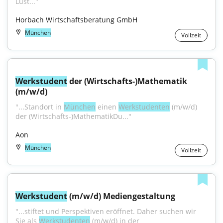
Lust..."
Horbach Wirtschaftsberatung GmbH
München
Vollzeit
Werkstudent
 der (Wirtschafts-)Mathematik 
(m/w/d)
"...Standort in 
München
 einen 
Werkstudenten
 (m/w/d) 
der (Wirtschafts-)MathematikDu..."
Aon
München
Vollzeit
Werkstudent
 (m/w/d) Mediengestaltung
"...stiftet und Perspektiven eröffnet. Daher suchen wir 
Sie als 
Werkstudenten
 (m/w/d) in der 