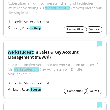
"...Berufserfahrung zur persönlichen und fachlichen 
Weiterentwicklung Als 
Werkstudent:in
 (m/w/d) bieten wir 
die Möglichkeit..."
tk accelis Materials GmbH
Essen, Raum
Bottrop
Homeoffice
Vollzeit
Werkstudent
:in Sales & Key Account 
Management (m/w/d)
"...zur optimalen Vereinbarkeit von Studium und Beruf 
Als 
Werkstudent:in
 (m/w/d) bieten wir Dir die 
Möglichkeit..."
tk accelis Materials GmbH
Essen, Raum
Bottrop
Homeoffice
Vollzeit