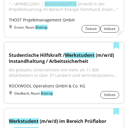
"...\#PWBLS2601 | 
Werkstudent\*in
 (m/w/d) in der 
Projektsteuerung im Bereich Energie Dortmund, Essen..."
THOST Projektmanagement GmbH
Essen, Raum
Bottrop
Teilzeit
Vollzeit
Studentische Hilfskraft /
Werkstudent
 (m/w/d) 
Instandhaltung / Arbeitssicherheit
Als globales Unternehmen mit mehr als 11.800 
Mitarbeitern in über 37 Ländern und Vertriebspräsenz...
ROCKWOOL Operations GmbH & Co. KG
Gladbeck, Raum
Bottrop
Vollzeit
Werkstudent
 (m/w/d) im Bereich Prüflabor