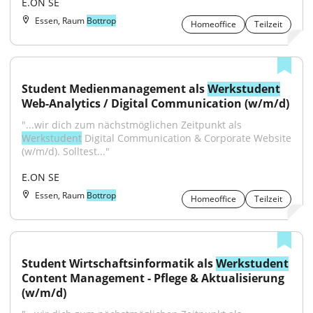
E.ON SE
Essen, Raum
Bottrop
Homeoffice
Teilzeit
Student Medienmanagement als 
Werkstudent
Web-Analytics / Digital Communication (w/m/d)
"...wir dich zum nächstmöglichen Zeitpunkt als 
Werkstudent
 Digital Communication & Corporate Website 
(w/m/d). Solltest..."
E.ON SE
Essen, Raum
Bottrop
Homeoffice
Teilzeit
Student Wirtschaftsinformatik als 
Werkstudent
Content Management - Pflege & Aktualisierung 
(w/m/d)