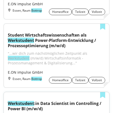
E.ON impulse GmbH
Essen, Raum
Bottrop
Homeoffice
Teilzeit
Vollzeit
Student Wirtschaftswissenschaften als 
Werkstudent
 Power-Platform-Entwicklung / 
Prozessoptimierung (m/w/d)
"...wir dich zum nächstmöglichen Zeitpunkt als 
Werkstudent
 (m/w/d) Wirtschaftsinformatik - 
Prozessmanagement & Digitalisierung..."
E.ON impulse GmbH
Essen, Raum
Bottrop
Homeoffice
Teilzeit
Vollzeit
Werkstudent
:in Data Scientist im Controlling / 
Power BI (m/w/d)