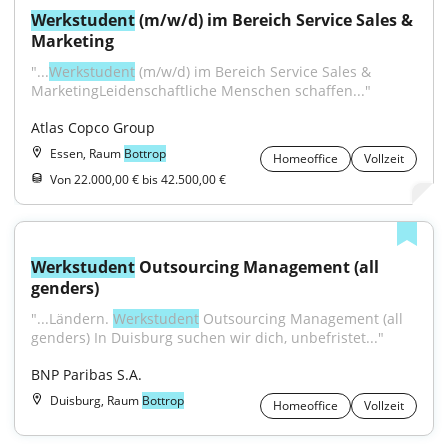
Werkstudent
 (m/w/d) im Bereich Service Sales & 
Marketing
"...
Werkstudent
 (m/w/d) im Bereich Service Sales & 
MarketingLeidenschaftliche Menschen schaffen..."
Atlas Copco Group
Essen, Raum
Bottrop
Homeoffice
Vollzeit
Von 22.000,00 € bis 42.500,00 €
Werkstudent
 Outsourcing Management (all 
genders)
"...Ländern. 
Werkstudent
 Outsourcing Management (all 
genders) In Duisburg suchen wir dich, unbefristet..."
BNP Paribas S.A.
Duisburg, Raum
Bottrop
Homeoffice
Vollzeit