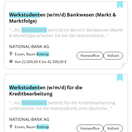
Werkstudent
en (w/m/d) Bankwesen (Markt & 
Marktfolge)
"...Als 
Werkstudent
 (w/m/d) im Bereich Bankwesen (Markt 
& Marktfolge) arbeiten Sie bei der Nationalbank..."
NATIONAL-BANK AG
Essen, Raum
Bottrop
Homeoffice
Vollzeit
Von 22.000,00 € bis 42.500,00 €
Werkstudent
en (w/m/d) für die 
Kreditbearbeitung
"...Als 
Werkstudent
 (w/m/d) für die Kreditbearbeitung 
unterstützen Sie die Nationalbank, eine deutsche..."
NATIONAL-BANK AG
Essen, Raum
Bottrop
Homeoffice
Vollzeit