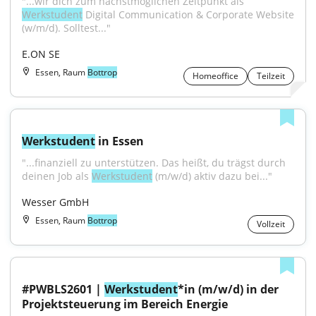
"...wir dich zum nächstmöglichen Zeitpunkt als 
Werkstudent
 Digital Communication & Corporate Website 
(w/m/d). Solltest..."
E.ON SE
Essen, Raum
Bottrop
Homeoffice
Teilzeit
Werkstudent
 in Essen
"...finanziell zu unterstützen. Das heißt, du trägst durch 
deinen Job als 
Werkstudent
 (m/w/d) aktiv dazu bei..."
Wesser GmbH
Essen, Raum
Bottrop
Vollzeit
#PWBLS2601 | 
Werkstudent
*in (m/w/d) in der 
Projektsteuerung im Bereich Energie