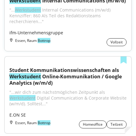
Werkstudent
 Internal Communications (m/w/d)
"...
Werkstudent
 Internal Communications (m/w/d) 
Kennziffer: 860 Als Teil des Redaktionsteams 
recherchieren..."
ifm-Unternehmensgruppe
Essen, Raum
Bottrop
Vollzeit
Student Kommunikationswissenschaften als 
Werkstudent
 Online-Kommunikation / Google 
Analytics (w/m/d)
"...wir dich zum nächstmöglichen Zeitpunkt als 
Werkstudent
 Digital Communication & Corporate Website 
(w/m/d). Solltest..."
E.ON SE
Essen, Raum
Bottrop
Homeoffice
Teilzeit