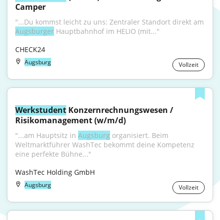
Camper
"...Du kommst leicht zu uns: Zentraler Standort direkt am 
Augsburger
 Hauptbahnhof im HELIO (mit..."
CHECK24
Augsburg
Vollzeit
Werkstudent
 Konzernrechnungswesen / 
Risikomanagement (w/m/d)
"...am Hauptsitz in 
Augsburg
 organisiert. Beim 
Weltmarktführer WashTec bekommt deine Kompetenz 
eine perfekte Bühne..."
WashTec Holding GmbH
Augsburg
Vollzeit