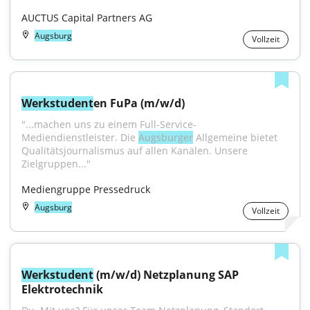
AUCTUS Capital Partners AG
Augsburg
Vollzeit
Werkstudent
en FuPa (m/w/d)
"...machen uns zu einem Full-Service-
Mediendienstleister. Die 
Augsburger
 Allgemeine bietet 
Qualitätsjournalismus auf allen Kanälen. Unsere 
Zielgruppen..."
Mediengruppe Pressedruck
Augsburg
Vollzeit
Werkstudent
 (m/w/d) Netzplanung SAP 
Elektrotechnik