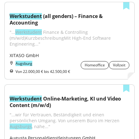
Werkstudent
 (all genders) – Finance & 
Accounting
"...
Werkstudent
 Finance & Controlling 
(m/w/d)KurzbeschreibungMit High-End Software 
Engineering..."
XITASO GmbH
Augsburg
Homeoffice
Vollzeit
Von 22.000,00 € bis 42.500,00 €
Werkstudent
 Online-Marketing, KI und Video 
Content (m/w/d)
"...wir für Vertrauen, Beständigkeit und einen 
persönlichen Umgang. Von unserem Büro im Herzen 
Augsburgs
, nähe..."
Augusta Personaldienstleistungen GmbH