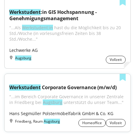
Werkstudent
:in GIS Hochspannung - 
Genehmigungsmanagement
"...Als 
Werkstudent:in
 hast du die Möglichkeit bis zu 20 
Std./Woche (in vorlesungsfreien Zeiten bis 38 
Std./Woche..."
Lechwerke AG
Augsburg
Vollzeit
Werkstudent
 Corporate Governance (m/w/d)
"...im Bereich Corporate Governance in unserer Zentrale 
in Friedberg bei 
Augsburg
 unterstützt du unser Team..."
Hans Segmüller Polstermöbelfabrik GmbH & Co. KG
Friedberg, Raum
Augsburg
Homeoffice
Vollzeit