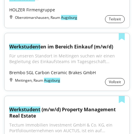
HOLZER Firmengruppe
Oberottmarshausen, Raum
Augsburg
Teilzeit
Werkstudent
en im Bereich Einkauf (m/w/d)
Für unseren Standort in Meitingen suchen wir einen 
Begleitung des Einkaufsteams im Tagesgeschäft...
Brembo SGL Carbon Ceramic Brakes GmbH
Meitingen, Raum
Augsburg
Vollzeit
Werkstudent
 (m/w/d) Property Management 
Real Estate
Tectum Immobilien Investment GmbH & Co. KG, ein 
Portfoliounternehmen von AUCTUS, ist ein auf...