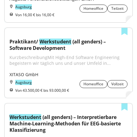
Augsburg
Homeoffice
Teilzeit
Von 16,00 € bis 16,00 €
Praktikant/ 
Werkstudent
 (all genders) – 
Software Development
KurzbeschreibungMit High-End Software Engineering 
begeistern wir täglich uns und unser Umfeld in...
XITASO GmbH
Augsburg
Homeoffice
Vollzeit
Von 43.500,00 € bis 93.000,00 €
Werkstudent
 (all genders) – Interpretierbare 
Machine-Learning-Methoden für EEG-basierte 
Klassifizierung