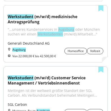
Werkstudent
 (m/w/d) medizinische 
Antragsprüfung
"...unseres Kundenservices in 
Augsburg
 oder München 
suchen wir einen 
Werkstudenten
 (m/w/d).Mitarbeit..."
Generali Deutschland AG
Augsburg
Homeoffice
Vollzeit
Von 22.000,00 € bis 42.500,00 €
Werkstudent
 (m/w/d) Customer Service 
Management / Vertriebsinnendienst
Meitingen ist der weltweit größte Standort der SGL 
Carbon. Als Verbundstandort beheimatet Meitingen...
SGL Carbon
Meitingen, Raum
Augsburg