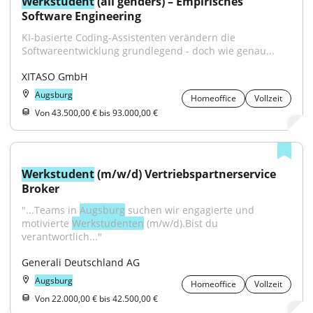
Werkstudent
 (all genders) – Empirisches 
Software Engineering
KI-basierte Coding-Assistenten verändern die 
Softwareentwicklung grundlegend - doch wie genau...
XITASO GmbH
Augsburg
Homeoffice
Vollzeit
Von 43.500,00 € bis 93.000,00 €
Werkstudent
 (m/w/d) Vertriebspartnerservice 
Broker
"...Teams in 
Augsburg
 suchen wir engagierte und 
motivierte 
Werkstudenten
 (m/w/d).Bist du 
verantwortlich..."
Generali Deutschland AG
Augsburg
Homeoffice
Vollzeit
Von 22.000,00 € bis 42.500,00 €