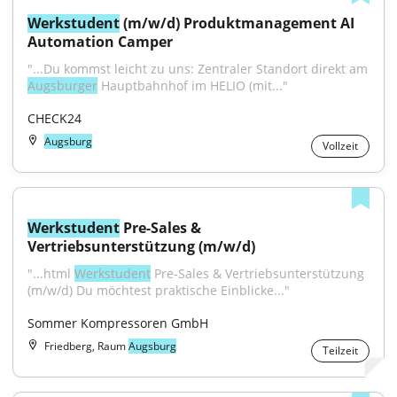
Werkstudent
 (m/w/d) Produktmanagement AI 
Automation Camper
"...Du kommst leicht zu uns: Zentraler Standort direkt am 
Augsburger
 Hauptbahnhof im HELIO (mit..."
CHECK24
Augsburg
Vollzeit
Werkstudent
 Pre-Sales & 
Vertriebsunterstützung (m/w/d)
"...html 
Werkstudent
 Pre-Sales & Vertriebsunterstützung 
(m/w/d) Du möchtest praktische Einblicke..."
Sommer Kompressoren GmbH
Friedberg, Raum
Augsburg
Teilzeit