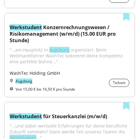
Werkstudent
 Konzernrechnungswesen / 
Risikomanagement (w/m/d) (15.00 EUR pro 
Stunde)
"...am Hauptsitz in 
Augsburg
 organisiert. Beim 
Weltmarktführer WashTec bekommt deine Kompetenz 
eine perfekte Bühne..."
WashTec Holding GmbH
Augsburg
Teilzeit
Von 15,00 € bis 16,50 € pro Stunde
Werkstudent
 für Steuerkanzlei (m/w/d)
"...und dabei wertvolle Erfahrungen für deine berufliche 
Zukunft sammeln? Dann werde Teil unseres Teams! Als 
Werkstudent
..."