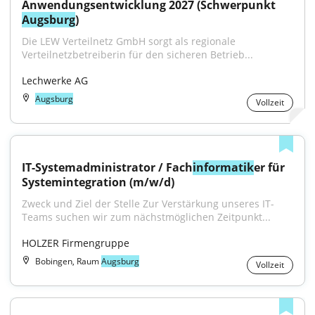
Anwendungsentwicklung 2027 (Schwerpunkt 
Augsburg
)
Die LEW Verteilnetz GmbH sorgt als regionale 
Verteilnetzbetreiberin für den sicheren Betrieb...
Lechwerke AG
Augsburg
Vollzeit
IT-Systemadministrator / Fach
informatik
er für 
Systemintegration (m/w/d)
Zweck und Ziel der Stelle Zur Verstärkung unseres IT-
Teams suchen wir zum nächstmöglichen Zeitpunkt...
HOLZER Firmengruppe
Bobingen, Raum
Augsburg
Vollzeit