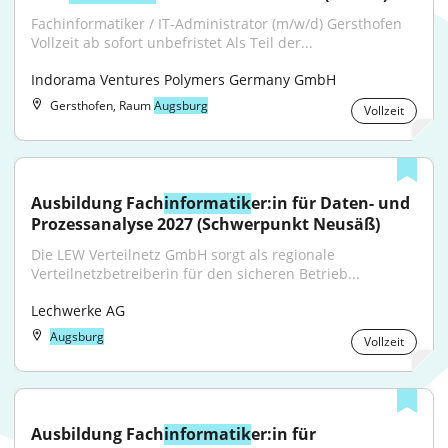
Fachinformatiker / IT-Administrator (m/w/d) Gersthofen 
Vollzeit ab sofort unbefristet Als Teil der...
Indorama Ventures Polymers Germany GmbH
Gersthofen, Raum
Augsburg
Vollzeit
Ausbildung Fach
informatik
er:in für Daten- und 
Prozessanalyse 2027 (Schwerpunkt Neusäß)
Die LEW Verteilnetz GmbH sorgt als regionale 
Verteilnetzbetreiberin für den sicheren Betrieb...
Lechwerke AG
Augsburg
Vollzeit
Ausbildung Fach
informatik
er:in für 