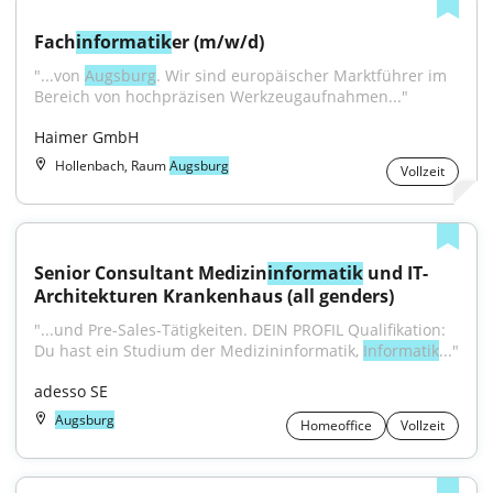
Fach
informatik
er (m/w/d)
"...von 
Augsburg
. Wir sind europäischer Marktführer im 
Bereich von hochpräzisen Werkzeugaufnahmen..."
Haimer GmbH
Hollenbach, Raum
Augsburg
Vollzeit
Senior Consultant Medizin
informatik
 und IT-
Architekturen Krankenhaus (all genders)
"...und Pre-Sales-Tätigkeiten. DEIN PROFIL Qualifikation: 
Du hast ein Studium der Medizininformatik, 
Informatik
..."
adesso SE
Augsburg
Homeoffice
Vollzeit