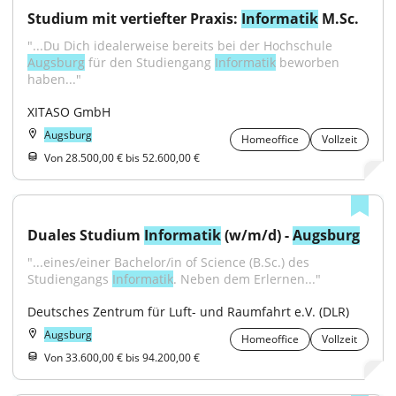
Studium mit vertiefter Praxis: 
Informatik
 M.Sc.
"...Du Dich idealerweise bereits bei der Hochschule 
Augsburg
 für den Studiengang 
Informatik
 beworben 
haben..."
XITASO GmbH
Augsburg
Homeoffice
Vollzeit
Von 28.500,00 € bis 52.600,00 €
Duales Studium 
Informatik
 (w/m/d) - 
Augsburg
"...eines/einer Bachelor/in of Science (B.Sc.) des 
Studiengangs 
Informatik
. Neben dem Erlernen..."
Deutsches Zentrum für Luft- und Raumfahrt e.V. (DLR)
Augsburg
Homeoffice
Vollzeit
Von 33.600,00 € bis 94.200,00 €