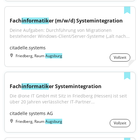
Fach
informatik
er (m/w/d) Systemintegration
Deine Aufgaben: Durchführung von Migrationen 
bestehender Windows-Client/Server-Systeme („alt nach...
citadelle.systems
Friedberg, Raum
Augsburg
Vollzeit
Fach
informatik
er Systemintegration
Die @one IT GmbH mit Sitz in Friedberg (Hessen) ist seit 
über 20 Jahren verlässlicher IT-Partner...
citadelle systems AG
Friedberg, Raum
Augsburg
Vollzeit