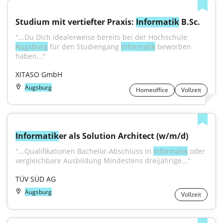
Studium mit vertiefter Praxis: 
Informatik
 B.Sc.
"...Du Dich idealerweise bereits bei der Hochschule 
Augsburg
 für den Studiengang 
Informatik
 beworben 
haben..."
XITASO GmbH
Augsburg
Homeoffice
Vollzeit
Informatik
er als Solution Architect (w/m/d)
"...Qualifikationen Bachelor-Abschluss in 
Informatik
 oder 
vergleichbare Ausbildung Mindestens dreijährige..."
TÜV SÜD AG
Augsburg
Vollzeit