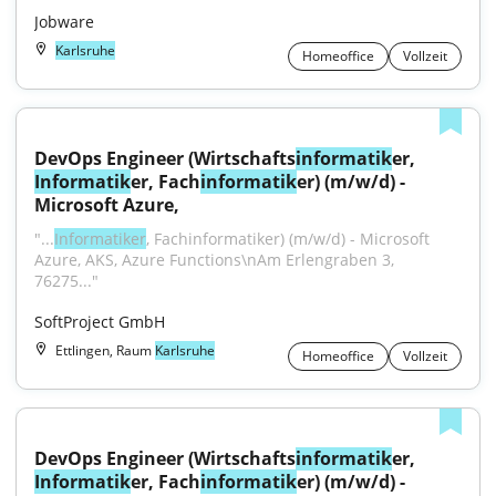
Jobware
Karlsruhe
Homeoffice
Vollzeit
DevOps Engineer (Wirtschafts
informatik
er, 
Informatik
er, Fach
informatik
er) (m/w/d) - 
Microsoft Azure,
"...
Informatiker
, Fachinformatiker) (m/w/d) - Microsoft 
Azure, AKS, Azure Functions\nAm Erlengraben 3, 
76275..."
SoftProject GmbH
Ettlingen, Raum
Karlsruhe
Homeoffice
Vollzeit
DevOps Engineer (Wirtschafts
informatik
er, 
Informatik
er, Fach
informatik
er) (m/w/d) - 