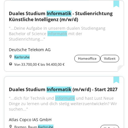
Duales Studium 
Informatik
 - Studienrichtung 
Künstliche Intelligenz (m/w/d)
"...Deine Aufgabe In unserem dualen Studiengang 
Bachelor of Science 
Informatik
 mit der 
Studienrichtung..."
Deutsche Telekom AG
Karlsruhe
Homeoffice
Vollzeit
Von 33.700,00 € bis 94.400,00 €
Duales Studium 
Informatik
 (m/w/d) - Start 2027
"...dich für Technik und 
Informatik
 und hast Lust Neue 
Dinge zu lernen und dich stetig weiterzuentwickeln? Wir 
suchen..."
Atlas Copco IAS GmbH
Bretten, Raum
Karlsruhe