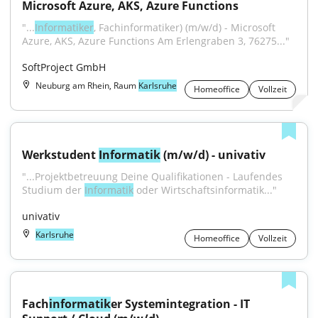
Microsoft Azure, AKS, Azure Functions
"...
Informatiker
, Fachinformatiker) (m/w/d) - Microsoft 
Azure, AKS, Azure Functions Am Erlengraben 3, 76275..."
SoftProject GmbH
Neuburg am Rhein, Raum
Karlsruhe
Homeoffice
Vollzeit
Werkstudent 
Informatik
 (m/w/d) - univativ
"...Projektbetreuung Deine Qualifikationen - Laufendes 
Studium der 
Informatik
 oder Wirtschaftsinformatik..."
univativ
Karlsruhe
Homeoffice
Vollzeit
Fach
informatik
er Systemintegration - IT 