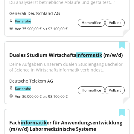
Du analysierst betriebliche Abläufe und gestaltest..."
Generali Deutschland AG
Karlsruhe
Homeoffice
Vollzeit
Von 35.900,00 € bis 93.100,00 €
Duales Studium Wirtschafts
informatik
 (m/w/d)
Deine AufgabeIn unserem dualen Studiengang Bachelor 
of Science in Wirtschaftsinformatik verbindest...
Deutsche Telekom AG
Karlsruhe
Homeoffice
Vollzeit
Von 36.000,00 € bis 93.100,00 €
Fach
informatik
er für Anwendungsentwicklung 
(m/w/d) Labormedizinische Systeme