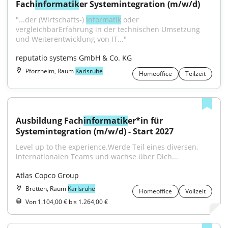
Fach
informatik
er Systemintegration (m/w/d)
"...der (Wirtschafts-) 
Informatik
 oder 
vergleichbarErfahrung in der technischen Umsetzung 
und Weiterentwicklung von IT..."
reputatio systems GmbH & Co. KG
Pforzheim, Raum
Karlsruhe
Homeoffice
Teilzeit
Ausbildung Fach
informatik
er*in für 
Systemintegration (m/w/d) - Start 2027
Level up to the experience.Werde Teil eines diversen, 
internationalen Teams und wachse über Dich...
Atlas Copco Group
Bretten, Raum
Karlsruhe
Homeoffice
Vollzeit
Von 1.104,00 € bis 1.264,00 €