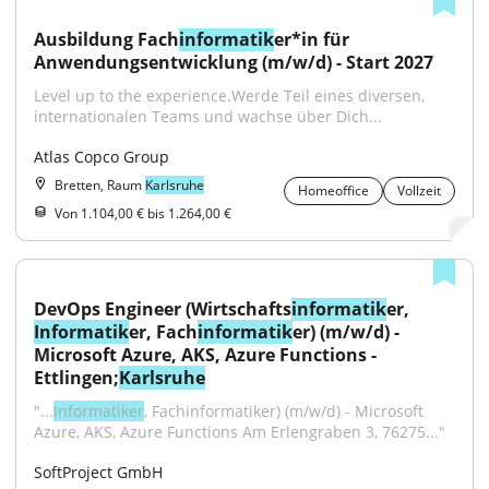
Ausbildung Fach
informatik
er*in für 
Anwendungsentwicklung (m/w/d) - Start 2027
Level up to the experience.Werde Teil eines diversen, 
internationalen Teams und wachse über Dich...
Atlas Copco Group
Bretten, Raum
Karlsruhe
Homeoffice
Vollzeit
Von 1.104,00 € bis 1.264,00 €
DevOps Engineer (Wirtschafts
informatik
er, 
Informatik
er, Fach
informatik
er) (m/w/d) - 
Microsoft Azure, AKS, Azure Functions - 
Ettlingen;
Karlsruhe
"...
Informatiker
, Fachinformatiker) (m/w/d) - Microsoft 
Azure, AKS, Azure Functions Am Erlengraben 3, 76275..."
SoftProject GmbH