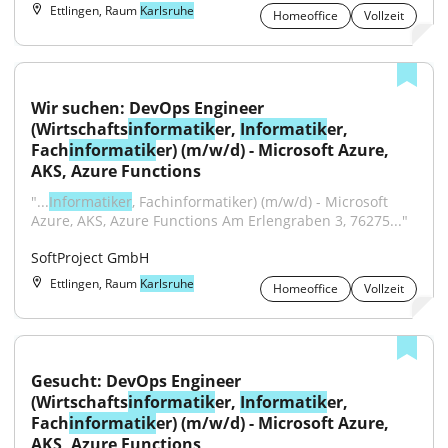
Ettlingen, Raum
Karlsruhe
Homeoffice
Vollzeit
Wir suchen: DevOps Engineer 
(Wirtschafts
informatik
er, 
Informatik
er, 
Fach
informatik
er) (m/w/d) - Microsoft Azure, 
AKS, Azure Functions
"...
Informatiker
, Fachinformatiker) (m/w/d) - Microsoft 
Azure, AKS, Azure Functions Am Erlengraben 3, 76275..."
SoftProject GmbH
Ettlingen, Raum
Karlsruhe
Homeoffice
Vollzeit
Gesucht: DevOps Engineer 
(Wirtschafts
informatik
er, 
Informatik
er, 
Fach
informatik
er) (m/w/d) - Microsoft Azure, 
AKS, Azure Functions