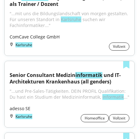
als Trainer / Dozent
"...mit uns die Bildungslandschaft von morgen gestalten. 
Für unseren Standort in 
Karlsruhe
 suchen wir 
Fachinformatiker..."
ComCave College GmbH
Karlsruhe
Vollzeit
Senior Consultant Medizin
informatik
 und IT-
Architekturen Krankenhaus (all genders)
"...und Pre-Sales-Tätigkeiten. DEIN PROFIL Qualifikation: 
Du hast ein Studium der Medizininformatik, 
Informatik
..."
adesso SE
Karlsruhe
Homeoffice
Vollzeit