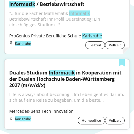
Informatik
 / Betriebswirtschaft
"...für die Fächer Mathematik 
Informatik
Betriebswirtschaft Ihr Profil Quereinstieg: Ein 
einschlägiges Studium..."
ProGenius Private Berufliche Schule 
Karlsruhe
Karlsruhe
Teilzeit
Vollzeit
Duales Studium 
Informatik
 in Kooperation mit 
der Dualen Hochschule Baden-Württemberg 
2027 (m/w/d/x)
Life is always about becoming… Im Leben geht es darum, 
sich auf eine Reise zu begeben, um die beste...
Mercedes-Benz Tech Innovation
Karlsruhe
Homeoffice
Vollzeit