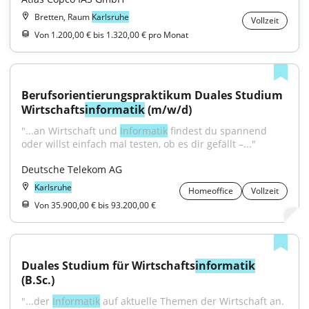
Bretten, Raum
Karlsruhe
Vollzeit
Von 1.200,00 € bis 1.320,00 € pro Monat
Berufsorientierungspraktikum Duales Studium 
Wirtschafts
informatik
 (m/w/d)
"...an Wirtschaft und 
Informatik
 findest du spannend 
oder willst einfach mal testen, ob es dir gefällt –..."
Deutsche Telekom AG
Karlsruhe
Homeoffice
Vollzeit
Von 35.900,00 € bis 93.200,00 €
Duales Studium für Wirtschafts
informatik
(B.Sc.)
"...der 
Informatik
 auf aktuelle Themen der Wirtschaft an. 