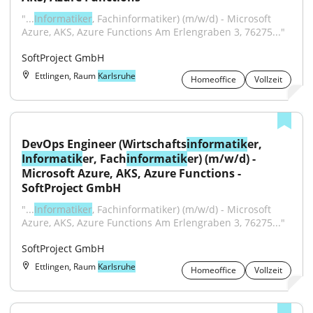
"...
Informatiker
, Fachinformatiker) (m/w/d) - Microsoft 
Azure, AKS, Azure Functions Am Erlengraben 3, 76275..."
SoftProject GmbH
Ettlingen, Raum
Karlsruhe
Homeoffice
Vollzeit
DevOps Engineer (Wirtschafts
informatik
er, 
Informatik
er, Fach
informatik
er) (m/w/d) - 
Microsoft Azure, AKS, Azure Functions - 
SoftProject GmbH
"...
Informatiker
, Fachinformatiker) (m/w/d) - Microsoft 
Azure, AKS, Azure Functions Am Erlengraben 3, 76275..."
SoftProject GmbH
Ettlingen, Raum
Karlsruhe
Homeoffice
Vollzeit