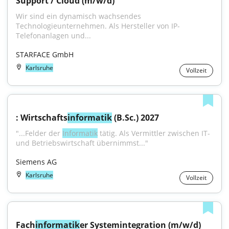
Support / Cloud (m/w/d)
Wir sind ein dynamisch wachsendes 
Technologieunternehmen. Als Hersteller von IP-
Telefonanlagen und...
STARFACE GmbH
Karlsruhe
Vollzeit
: Wirtschafts
informatik
 (B.Sc.) 2027
"...Felder der 
Informatik
 tätig. Als Vermittler zwischen IT- 
und Betriebswirtschaft übernimmst..."
Siemens AG
Karlsruhe
Vollzeit
Fach
informatik
er Systemintegration (m/w/d) 