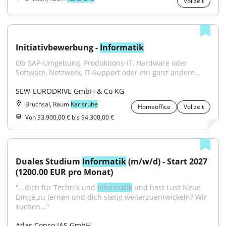
Vollzeit
Initiativbewerbung - 
Informatik
Ob SAP-Umgebung, Produktions-IT, Hardware oder 
Software, Netzwerk, IT-Support oder ein ganz andere...
SEW-EURODRIVE GmbH & Co KG
Bruchsal, Raum
Karlsruhe
Homeoffice
Vollzeit
Von 33.900,00 € bis 94.300,00 €
Duales Studium 
Informatik
 (m/w/d) - Start 2027 
(1200.00 EUR pro Monat)
"...dich für Technik und 
Informatik
 und hast Lust Neue 
Dinge zu lernen und dich stetig weiterzuentwickeln? Wir 
suchen..."
Atlas Copco IAS GmbH