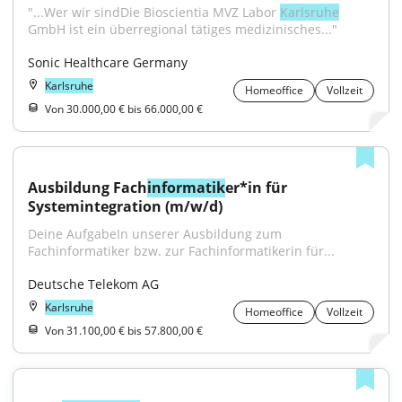
"...Wer wir sindDie Bioscientia MVZ Labor 
Karlsruhe
GmbH ist ein überregional tätiges medizinisches..."
Sonic Healthcare Germany
Karlsruhe
Homeoffice
Vollzeit
Von 30.000,00 € bis 66.000,00 €
Ausbildung Fach
informatik
er*in für 
Systemintegration (m/w/d)
Deine AufgabeIn unserer Ausbildung zum 
Fachinformatiker bzw. zur Fachinformatikerin für...
Deutsche Telekom AG
Karlsruhe
Homeoffice
Vollzeit
Von 31.100,00 € bis 57.800,00 €