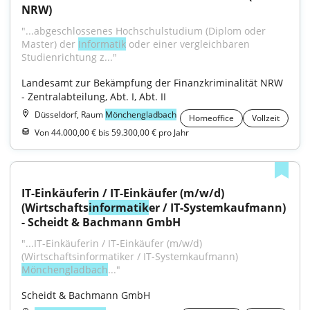
NRW)
"...abgeschlossenes Hochschulstudium (Diplom oder 
Master) der 
Informatik
 oder einer vergleichbaren 
Studienrichtung z..."
Landesamt zur Bekämpfung der Finanzkriminalität NRW 
- Zentralabteilung, Abt. I, Abt. II
Düsseldorf, Raum
Mönchengladbach
Homeoffice
Vollzeit
Von 44.000,00 € bis 59.300,00 € pro Jahr
IT-Einkäuferin / IT-Einkäufer (m/w/d) 
(Wirtschafts
informatik
er / IT-Systemkaufmann) 
- Scheidt & Bachmann GmbH
"...IT-Einkäuferin / IT-Einkäufer (m/w/d) 
(Wirtschaftsinformatiker / IT-Systemkaufmann) 
Mönchengladbach
..."
Scheidt & Bachmann GmbH