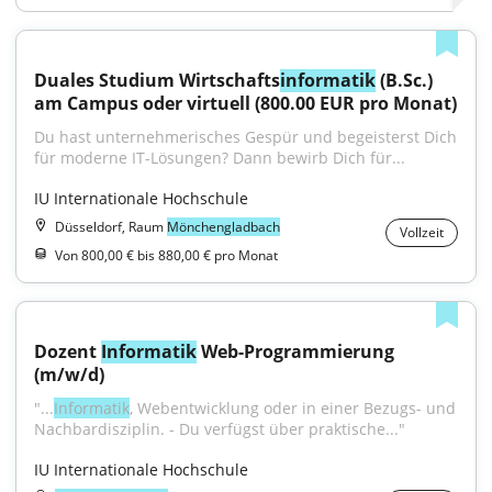
Duales Studium Wirtschafts
informatik
 (B.Sc.) 
am Campus oder virtuell (800.00 EUR pro Monat)
Du hast unternehmerisches Gespür und begeisterst Dich 
für moderne IT-Lösungen? Dann bewirb Dich für...
IU Internationale Hochschule
Düsseldorf, Raum
Mönchengladbach
Vollzeit
Von 800,00 € bis 880,00 € pro Monat
Dozent 
Informatik
 Web-Programmierung 
(m/w/d)
"...
Informatik
, Webentwicklung oder in einer Bezugs- und 
Nachbardisziplin. - Du verfügst über praktische..."
IU Internationale Hochschule