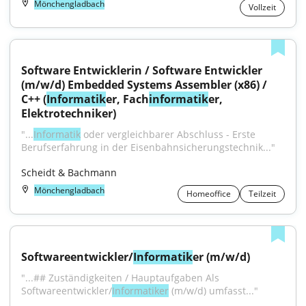
Mönchengladbach
Vollzeit
Software Entwicklerin / Software Entwickler 
(m/w/d) Embedded Systems Assembler (x86) / 
C++ (
Informatik
er, Fach
informatik
er, 
Elektrotechniker)
"...
Informatik
 oder vergleichbarer Abschluss - Erste 
Berufserfahrung in der Eisenbahnsicherungstechnik..."
Scheidt & Bachmann
Mönchengladbach
Homeoffice
Teilzeit
Softwareentwickler/
Informatik
er (m/w/d)
"...## Zuständigkeiten / Hauptaufgaben Als 
Softwareentwickler/
Informatiker
 (m/w/d) umfasst..."