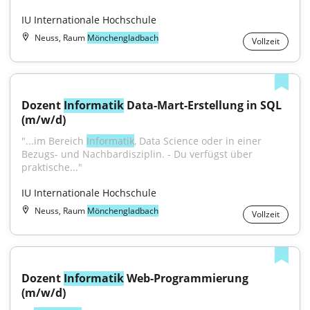
IU Internationale Hochschule
Neuss, Raum
Mönchengladbach
Vollzeit
Dozent 
Informatik
 Data-Mart-Erstellung in SQL 
(m/w/d)
"...im Bereich 
Informatik
, Data Science oder in einer 
Bezugs- und Nachbardisziplin. - Du verfügst über 
praktische..."
IU Internationale Hochschule
Neuss, Raum
Mönchengladbach
Vollzeit
Dozent 
Informatik
 Web-Programmierung 
(m/w/d)