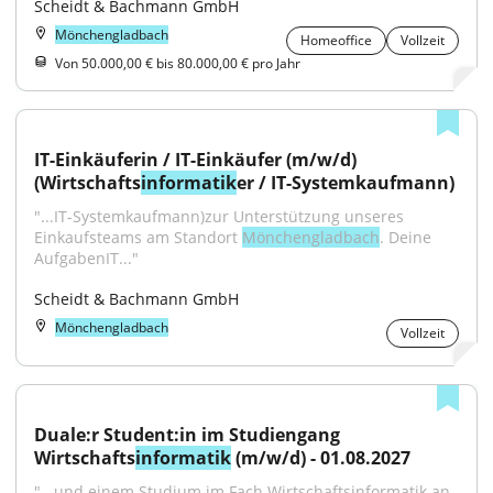
Scheidt & Bachmann GmbH
Mönchengladbach
Homeoffice
Vollzeit
Von 50.000,00 € bis 80.000,00 € pro Jahr
IT-Einkäuferin / IT-Einkäufer (m/w/d) 
(Wirtschafts
informatik
er / IT-Systemkaufmann)
"...IT-Systemkaufmann)zur Unterstützung unseres 
Einkaufsteams am Standort 
Mönchengladbach
. Deine 
AufgabenIT..."
Scheidt & Bachmann GmbH
Mönchengladbach
Vollzeit
Duale:r Student:in im Studiengang 
Wirtschafts
informatik
 (m/w/d) - 01.08.2027
"...und einem Studium im Fach Wirtschaftsinformatik an 