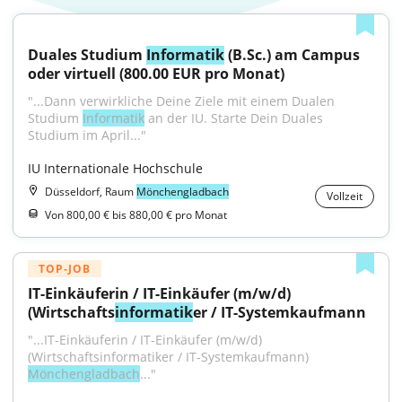
Duales Studium 
Informatik
 (B.Sc.) am Campus 
oder virtuell (800.00 EUR pro Monat)
"...Dann verwirkliche Deine Ziele mit einem Dualen 
Studium 
Informatik
 an der IU. Starte Dein Duales 
Studium im April..."
IU Internationale Hochschule
Düsseldorf, Raum
Mönchengladbach
Vollzeit
Von 800,00 € bis 880,00 € pro Monat
TOP-JOB
IT-Einkäuferin / IT-Einkäufer (m/w/d) 
(Wirtschafts
informatik
er / IT-Systemkaufmann
"...IT-Einkäuferin / IT-Einkäufer (m/w/d) 
(Wirtschaftsinformatiker / IT-Systemkaufmann) 
Mönchengladbach
..."