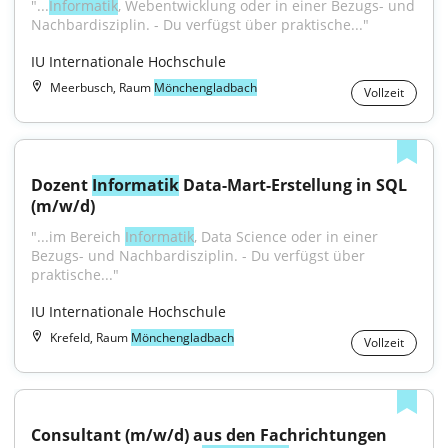
"...
Informatik
, Webentwicklung oder in einer Bezugs- und 
Nachbardisziplin. - Du verfügst über praktische..."
IU Internationale Hochschule
Meerbusch, Raum
Mönchengladbach
Vollzeit
Dozent 
Informatik
 Data-Mart-Erstellung in SQL 
(m/w/d)
"...im Bereich 
Informatik
, Data Science oder in einer 
Bezugs- und Nachbardisziplin. - Du verfügst über 
praktische..."
IU Internationale Hochschule
Krefeld, Raum
Mönchengladbach
Vollzeit
Consultant (m/w/d) aus den Fachrichtungen 