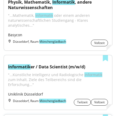
Physik, Mathematik, 
Informatik
, andere 
Naturwissenschaften
"...Mathematik, 
Informatik
 oder einem anderen 
naturwissenschaftlichen Studiengang - Klares 
analytisches..."
Basycon
Düsseldorf, Raum
Mönchengladbach
Vollzeit
Informatik
er / Data Scientist (m/w/d)
"...Künstliche Intelligenz und Radiologische 
Informatik
zum Inhalt. Ziele des Teilbereichs sind die 
Erforschung..."
Uniklinik Düsseldorf
Düsseldorf, Raum
Mönchengladbach
Teilzeit
Vollzeit