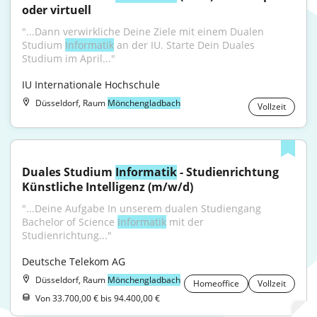
oder virtuell
"...Dann verwirkliche Deine Ziele mit einem Dualen 
Studium 
Informatik
 an der IU. Starte Dein Duales 
Studium im April..."
IU Internationale Hochschule
Düsseldorf, Raum
Mönchengladbach
Vollzeit
Duales Studium 
Informatik
 - Studienrichtung 
Künstliche Intelligenz (m/w/d)
"...Deine Aufgabe In unserem dualen Studiengang 
Bachelor of Science 
Informatik
 mit der 
Studienrichtung..."
Deutsche Telekom AG
Düsseldorf, Raum
Mönchengladbach
Homeoffice
Vollzeit
Von 33.700,00 € bis 94.400,00 €