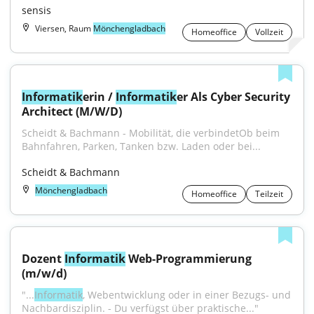
sensis
Viersen, Raum
Mönchengladbach
Homeoffice
Vollzeit
Informatik
erin / 
Informatik
er Als Cyber Security 
Architect (M/W/D)
Scheidt & Bachmann - Mobilität, die verbindetOb beim 
Bahnfahren, Parken, Tanken bzw. Laden oder bei...
Scheidt & Bachmann
Mönchengladbach
Homeoffice
Teilzeit
Dozent 
Informatik
 Web-Programmierung 
(m/w/d)
"...
Informatik
, Webentwicklung oder in einer Bezugs- und 
Nachbardisziplin. - Du verfügst über praktische..."