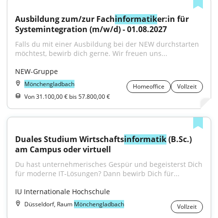
Ausbildung zum/zur Fach
informatik
er:in für 
Systemintegration (m/w/d) - 01.08.2027
Falls du mit einer Ausbildung bei der NEW durchstarten 
möchtest, bewirb dich gerne. Wir freuen uns...
NEW-Gruppe
Mönchengladbach
Homeoffice
Vollzeit
Von 31.100,00 € bis 57.800,00 €
Duales Studium Wirtschafts
informatik
 (B.Sc.) 
am Campus oder virtuell
Du hast unternehmerisches Gespür und begeisterst Dich 
für moderne IT-Lösungen? Dann bewirb Dich für...
IU Internationale Hochschule
Düsseldorf, Raum
Mönchengladbach
Vollzeit