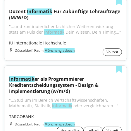
Dozent 
Informatik
 Für Zukünftige Lehraufträge 
(M/W/D)
"...und kontinuierlicher fachlicher Weiterentwicklung 
stets am Puls der 
Informatik
.Dein Wissen. Dein Timing..."
IU Internationale Hochschule
Düsseldorf, Raum
Mönchengladbach
Vollzeit
Informatik
er als Programmierer 
Kreditentscheidungssystem - Design & 
Implementierung (w/m/d)
"...Studium im Bereich Wirtschaftswissenschaften, 
Mathematik, Statistik, 
Informatik
 oder vergleichbaren..."
TARGOBANK
Düsseldorf, Raum
Mönchengladbach
Homeoffice
Teilzeit
Vollzeit