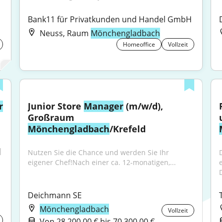
Bank11 für Privatkunden und Handel GmbH
Neuss, Raum
Mönchengladbach
Homeoffice
Vollzeit
r
Junior Store 
Manager
 (m/w/d), 
Großraum 
Mönchengladbach
/Krefeld
 
Nutzen Sie die Chance und werden Sie Ihr 
eigener Chef!Nach einer ca. 12-monatigen,...
D
Deichmann SE
Mönchengladbach
Vollzeit
Von 28.200,00 € bis 70.300,00 €