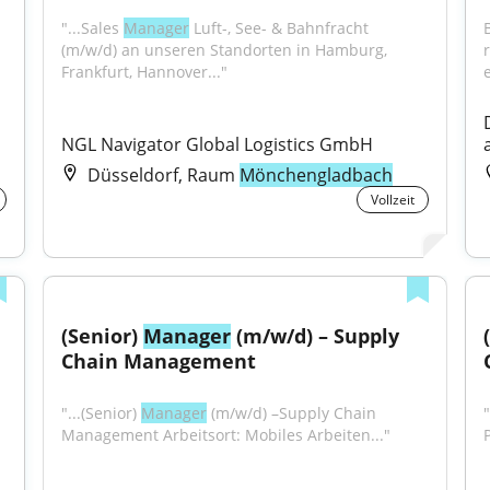
"...Sales 
Manager
 Luft-, See- & Bahnfracht 
(m/w/d) an unseren Standorten in Hamburg, 
Frankfurt, Hannover..."
e
NGL Navigator Global Logistics GmbH
Düsseldorf, Raum
Mönchengladbach
Vollzeit
(Senior) 
Manager
 (m/w/d) – Supply 
Chain Management
"...(Senior) 
Manager
 (m/w/d) –Supply Chain 
"
Management Arbeitsort: Mobiles Arbeiten..."