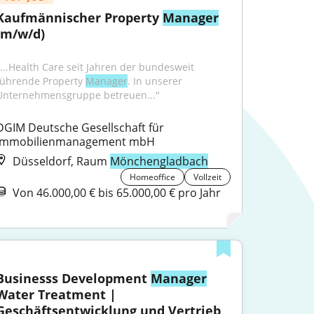
Kaufmännischer Property 
Manager
(m/w/d)
"...Health Care seit Jahren der bundesweit 
führende Property 
Manager
. In unserer 
Unternehmensgruppe betreuen..."
DGIM Deutsche Gesellschaft für 
Immobilienmanagement mbH
Düsseldorf, Raum
Mönchengladbach
Homeoffice
Vollzeit
Von 46.000,00 € bis 65.000,00 € pro Jahr
Businesss Development 
Manager
Water Treatment | 
Geschäftsentwicklung und Vertrieb 