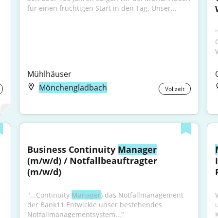
für einen fruchtigen Start in den Tag. Unser...
"
Mühlhäuser
Mönchengladbach
Vollzeit
Business Continuity 
Manager
(m/w/d) / Notfallbeauftragter 
(m/w/d)
 
"...Continuity 
Manager
) das Notfallmanagement 
der Bank11 Entwickle unser bestehendes 
Notfallmanagementsystem..."
K