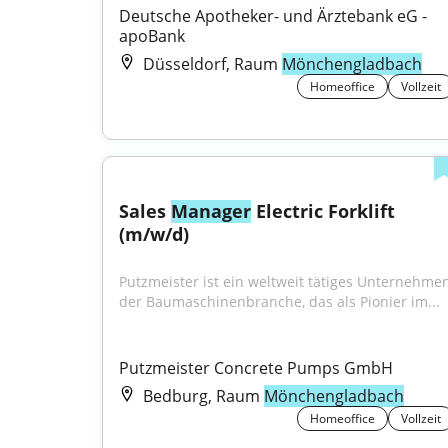
Deutsche Apotheker- und Ärztebank eG - 
apoBank
Düsseldorf, Raum
Mönchengladbach
Homeoffice
Vollzeit
Sales 
Manager
 Electric Forklift 
(m/w/d)
Putzmeister ist ein weltweit tätiges Unternehmen
der Baumaschinenbranche, das als Pionier im...
Putzmeister Concrete Pumps GmbH
Bedburg, Raum
Mönchengladbach
Homeoffice
Vollzeit