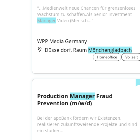
"...Medienwelt neue Chancen für grenzenloses 
Wachstum zu schaffen.Als Senior Investment 
Manager
 Video (Mensch..."
WPP Media Germany
Düsseldorf, Raum
Mönchengladbach
Homeoffice
Vollzeit
Production 
Manager
 Fraud 
Prevention (m/w/d)
Bei der apoBank fördern wir Existenzen, 
realisieren zukunftsweisende Projekte und sind 
ein starker...