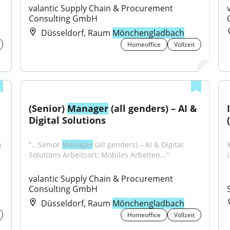
valantic Supply Chain & Procurement 
Consulting GmbH
Düsseldorf, Raum
Mönchengladbach
Homeoffice
Vollzeit
(Senior) 
Manager
 (all genders) – AI & 
Digital Solutions
 
"...Senior 
Manager
 (all genders) – AI & Digital 
Solutions Arbeitsort: Mobiles Arbeiten..."
valantic Supply Chain & Procurement 
Consulting GmbH
Düsseldorf, Raum
Mönchengladbach
Homeoffice
Vollzeit