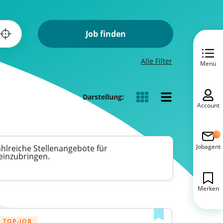
Job finden
Alle Filter
Menü
Darstellung:
Account
Jobagent
hlreiche Stellenangebote für
 einzubringen.
Merken
TOP-JOB