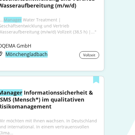
Wasseraufbereitung (m/w/d)
...
Manager
 Water Treatment | 
Geschäftsentwicklung und Vertrieb 
Wasseraufbereitung (m/w/d) Vollzeit (38,5 h) |..."
OQEMA GmbH
Mönchengladbach
Vollzeit
Manager
 Informationssicherheit & 
ISMS (Mensch*) im qualitativen 
Risikomanagement
Wir möchten mit Ihnen wachsen. In Deutschland 
und international. In einem vertrauensvollen 
lima...