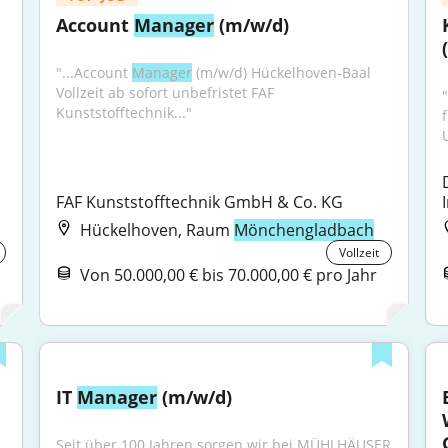
Account 
Manager
 (m/w/d)
"...Account 
Manager
 (m/w/d) Hückelhoven-Baal 
Vollzeit ab sofort unbefristet FAF 
Kunststofftechnik..."
FAF Kunststofftechnik GmbH & Co. KG
Hückelhoven, Raum
Mönchengladbach
Vollzeit
Von 50.000,00 € bis 70.000,00 € pro Jahr
IT 
Manager
 (m/w/d)
Seit über 100 Jahren sorgen wir bei MÜHLHÄUSER 