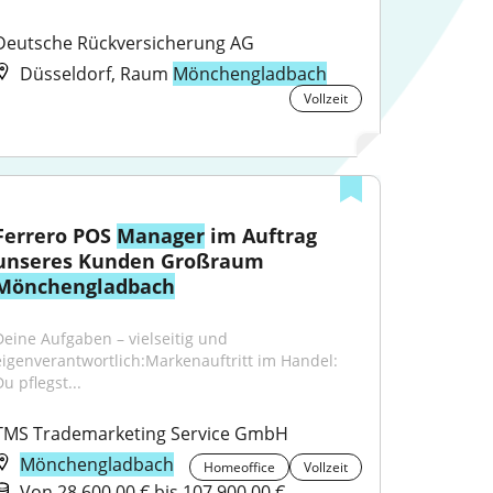
Deutsche Rückversicherung AG
Düsseldorf, Raum
Mönchengladbach
Vollzeit
Ferrero POS 
Manager
 im Auftrag 
unseres Kunden Großraum 
Mönchengladbach
Deine Aufgaben – vielseitig und 
eigenverantwortlich:Markenauftritt im Handel: 
u pflegst...
TMS Trademarketing Service GmbH
Mönchengladbach
Homeoffice
Vollzeit
Von 28.600,00 € bis 107.900,00 €