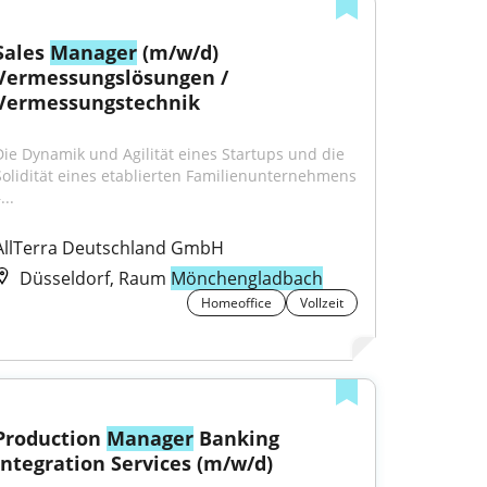
Sales 
Manager
 (m/w/d) 
Vermessungslösungen / 
Vermessungstechnik
Die Dynamik und Agilität eines Startups und die 
Solidität eines etablierten Familienunternehmens 
...
AllTerra Deutschland GmbH
Düsseldorf, Raum
Mönchengladbach
Homeoffice
Vollzeit
Production 
Manager
 Banking 
Integration Services (m/w/d)