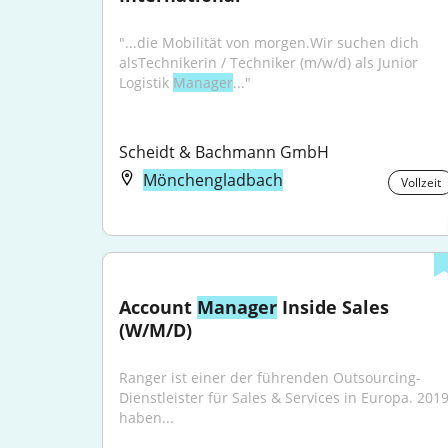
"...die Mobilität von morgen.Wir suchen dich 
alsTechnikerin / Techniker (m/w/d) als Junior 
Logistik 
Manager
..."
Scheidt & Bachmann GmbH
Mönchengladbach
Vollzeit
Account 
Manager
 Inside Sales 
(W/M/D)
Ranger ist einer der führenden Outsourcing-
Dienstleister für Sales & Services in Europa. 2019
haben...