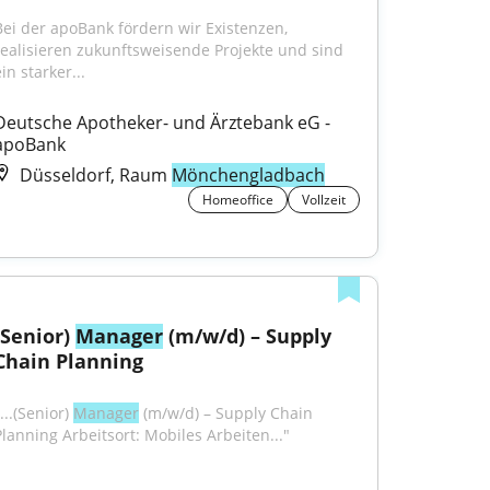
Bei der apoBank fördern wir Existenzen, 
realisieren zukunftsweisende Projekte und sind 
in starker...
Deutsche Apotheker- und Ärztebank eG - 
apoBank
Düsseldorf, Raum
Mönchengladbach
Homeoffice
Vollzeit
(Senior) 
Manager
 (m/w/d) – Supply 
Chain Planning
...(Senior) 
Manager
 (m/w/d) – Supply Chain 
Planning Arbeitsort: Mobiles Arbeiten..."