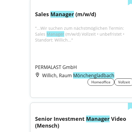
Sales 
Manager
 (m/w/d)
"...Wir suchen zum nächstmöglichen Termin: 
Sales 
Manager
 (m/w/d) Vollzeit • unbefristet • 
Standort: Willich..."
PERMALAST GmbH
Willich, Raum
Mönchengladbach
Homeoffice
Vollzeit
Senior Investment 
Manager
 Video 
(Mensch)