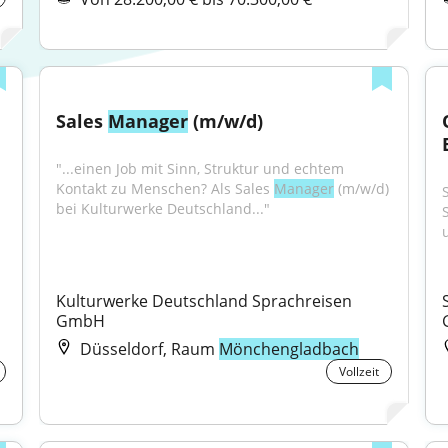
Sales 
Manager
 (m/w/d)
"...einen Job mit Sinn, Struktur und echtem 
Kontakt zu Menschen? Als Sales 
Manager
 (m/w/d) 
bei Kulturwerke Deutschland..."
S
Kulturwerke Deutschland Sprachreisen 
GmbH
Düsseldorf, Raum
Mönchengladbach
Vollzeit