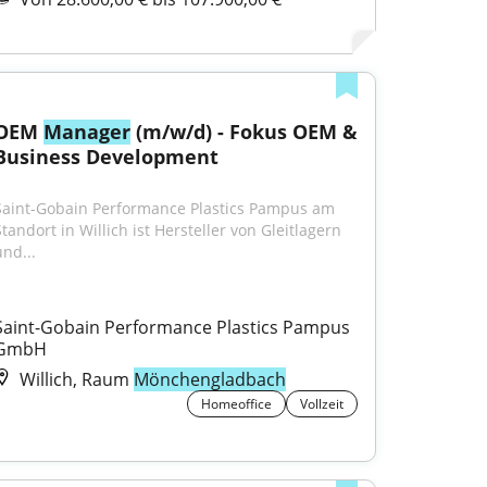
OEM 
Manager
 (m/w/d) - Fokus OEM & 
Business Development
Saint-Gobain Performance Plastics Pampus am 
tandort in Willich ist Hersteller von Gleitlagern 
und...
Saint-Gobain Performance Plastics Pampus 
GmbH
Willich, Raum
Mönchengladbach
Homeoffice
Vollzeit