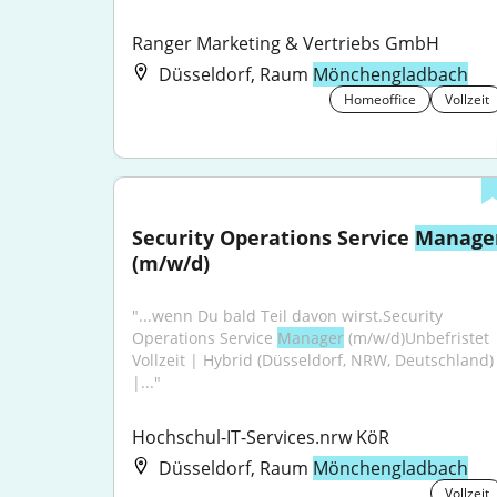
Ranger Marketing & Vertriebs GmbH
Düsseldorf, Raum
Mönchengladbach
Homeoffice
Vollzeit
Security Operations Service 
Manage
(m/w/d)
"...wenn Du bald Teil davon wirst.Security 
Operations Service 
Manager
 (m/w/d)Unbefristet |
Vollzeit | Hybrid (Düsseldorf, NRW, Deutschland) 
|..."
Hochschul-IT-Services.nrw KöR
Düsseldorf, Raum
Mönchengladbach
Vollzeit