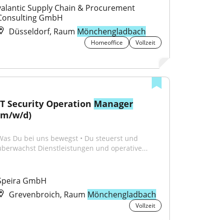
valantic Supply Chain & Procurement 
Consulting GmbH
Düsseldorf, Raum
Mönchengladbach
Homeoffice
Vollzeit
IT Security Operation 
Manager
(m/w/d)
Was Du bei uns bewegst • Du steuerst und 
überwachst Dienstleistungen und operative...
Speira GmbH
Grevenbroich, Raum
Mönchengladbach
Vollzeit