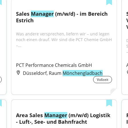
Sales 
Manager
 (m/w/d) - im Bereich 
Estrich
Was andere versprechen, liefern wir – und legen 
noch einen drauf. Wir sind die PCT Chemie GmbH 
–...
–
PCT Performance Chemicals GmbH
Düsseldorf, Raum
Mönchengladbach
Vollzeit
Area Sales 
Manager
 (m/w/d) Logistik 
- Luft-, See- und Bahnfracht