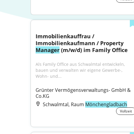
Immobilienkauffrau / 
Immobilienkaufmann / Property 
Manager
 (m/w/d) im Family Office
Als Family Office aus Schwalmtal entwickeln, 
bauen und verwalten wir eigene Gewerbe-, 
Wohn- und...
Grünter Vermögensverwaltungs- GmbH & 
Co.KG
Schwalmtal, Raum
Mönchengladbach
Vollzeit