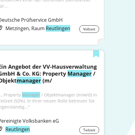
ür...
Deutsche Prüfservice GmbH
Metzingen, Raum
Reutlingen
Vollzeit
Ein Angebot der VV-Hausverwaltung 
GmbH & Co. KG: Property 
Manager
 / 
Objekt
manager
 (m/
...Property 
Manager
 / Objektmanager (m/w/d) in 
Teilzeit (50%). In Ihrer neuen Rolle betreuen Sie 
eigenständig..."
Vereinigte Volksbanken eG
Reutlingen
Teilzeit