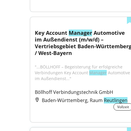
Key Account 
Manager
 Automotive 
im Außendienst (m/w/d) – 
Vertriebsgebiet Baden-Württemberg
/ West-Bayern
"...BÖLLHOFF – Begeisterung für erfolgreiche 
Verbindungen Key Account 
Manager
 Automotive 
im Außendienst..."
Böllhoff Verbindungstechnik GmbH
Baden-Württemberg, Raum
Reutlingen
Vollzeit