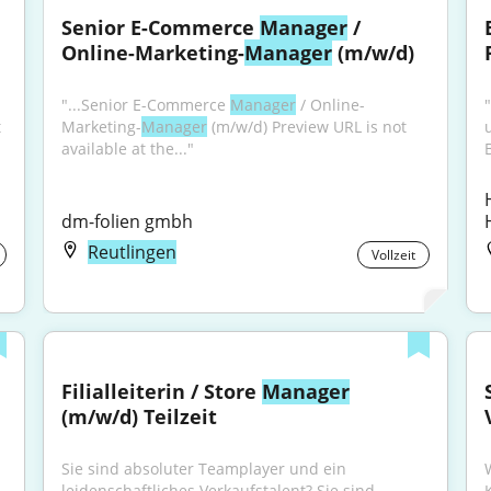
Senior E-Commerce 
Manager
 / 
Online-Marketing-
Manager
 (m/w/d)
"...Senior E-Commerce 
Manager
 / Online-
 
Marketing-
Manager
 (m/w/d) Preview URL is not 
available at the..."
dm-folien gmbh
Reutlingen
Vollzeit
Filialleiterin / Store 
Manager
(m/w/d) Teilzeit
Sie sind absoluter Teamplayer und ein 
leidenschaftliches Verkaufstalent? Sie sind...