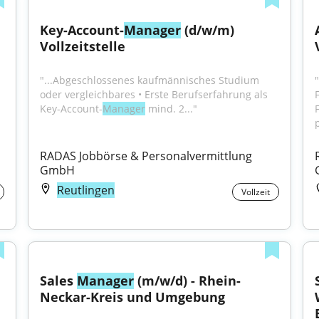
Key-Account-
Manager
 (d/w/m) 
Vollzeitstelle
"...Abgeschlossenes kaufmännisches Studium 
"
oder vergleichbares • Erste Berufserfahrung als 
Key-Account-
Manager
 mind. 2..."
p
RADAS Jobbörse & Personalvermittlung 
GmbH
Reutlingen
Vollzeit
Sales 
Manager
 (m/w/d) - Rhein-
Neckar-Kreis und Umgebung