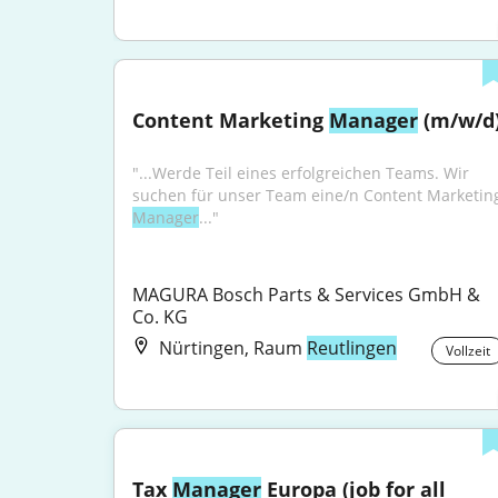
Content Marketing 
Manager
 (m/w/d
"...Werde Teil eines erfolgreichen Teams. Wir 
Manager
..."
MAGURA Bosch Parts & Services GmbH & 
Co. KG
Nürtingen, Raum
Reutlingen
Vollzeit
Tax 
Manager
 Europa (job for all 