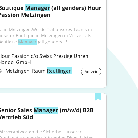
Boutique 
Manager
 (all genders) Hour 
Passion Metzingen
"...in Metzingen.Werde Teil unseres Teams in 
unserer Boutique in Metzingen in Vollzeit als 
Boutique 
Manager
 (all genders..."
Hour Passion c/o Swiss Prestige Uhren 
Handel GmbH
Metzingen, Raum
Reutlingen
Vollzeit
Senior Sales 
Manager
 (m/w/d) B2B 
Vertrieb Süd
Wir verantworten die Sicherheit unserer 
Kunden.Als einer der führenden Dienstleister 