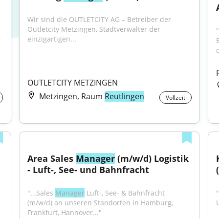
Wir sind die OUTLETCITY AG – Betreiber der 
Outletcity Metzingen, Stadtverwalter der 
einzigartigen...
 
d
OUTLETCITY METZINGEN
Metzingen, Raum
Reutlingen
Vollzeit
Area Sales 
Manager
 (m/w/d) Logistik 
- Luft-, See- und Bahnfracht
"...Sales 
Manager
 Luft-, See- & Bahnfracht 
"
(m/w/d) an unseren Standorten in Hamburg, 
Frankfurt, Hannover..."