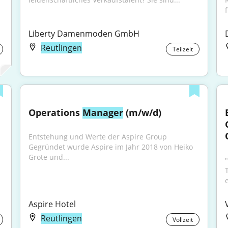
f
Liberty Damenmoden GmbH
Reutlingen
Teilzeit
Operations 
Manager
 (m/w/d)
Entstehung und Werte der Aspire Group 
Gegründet wurde Aspire im Jahr 2018 von Heiko 
 
Grote und...
"
Aspire Hotel
Reutlingen
Vollzeit