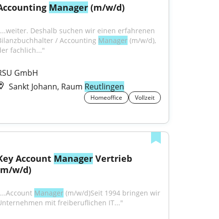
Accounting 
Manager
 (m/w/d)
"...weiter. Deshalb suchen wir einen erfahrenen 
Bilanzbuchhalter / Accounting 
Manager
 (m/w/d), 
er fachlich..."
RSU GmbH
Sankt Johann, Raum
Reutlingen
Homeoffice
Vollzeit
Key Account 
Manager
 Vertrieb 
(m/w/d)
...Account 
Manager
 (m/w/d)Seit 1994 bringen wir 
Unternehmen mit freiberuflichen IT..."