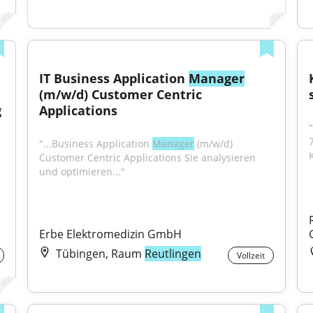
IT Business Application 
Manager
(m/w/d) Customer Centric 
 
Applications
"...Business Application 
Manager
 (m/w/d) 
Customer Centric Applications Sie analysieren 
und optimieren..."
Erbe Elektromedizin GmbH
Tübingen, Raum
Reutlingen
Vollzeit