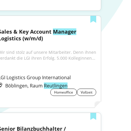
Sales & Key Account 
Manager
Logistics (w/m/d)
Wir sind stolz auf unsere Mitarbeiter. Denn ihnen 
verdankt die LGI ihren Erfolg. 5.000 Kolleginnen...
LGI Logistics Group International
Böblingen, Raum
Reutlingen
Homeoffice
Vollzeit
Senior Bilanzbuchhalter / 