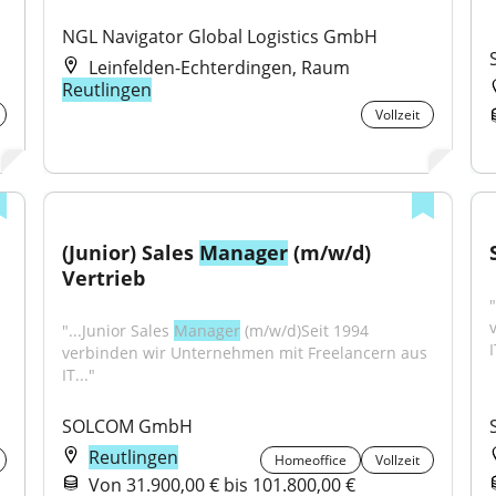
NGL Navigator Global Logistics GmbH
Leinfelden-Echterdingen, Raum
Reutlingen
Vollzeit
(Junior) Sales 
Manager
 (m/w/d) 
Vertrieb
"
"...Junior Sales 
Manager
 (m/w/d)Seit 1994 
I
verbinden wir Unternehmen mit Freelancern aus 
IT..."
SOLCOM GmbH
Reutlingen
Homeoffice
Vollzeit
Von 31.900,00 € bis 101.800,00 €