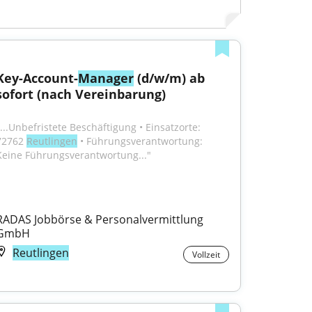
Key-Account-
Manager
 (d/w/m) ab 
sofort (nach Vereinbarung)
"...Unbefristete Beschäftigung • Einsatzorte: 
72762 
Reutlingen
 • Führungsverantwortung: 
Keine Führungsverantwortung..."
RADAS Jobbörse & Personalvermittlung 
GmbH
Reutlingen
Vollzeit