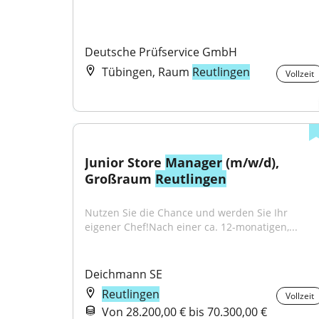
Deutsche Prüfservice GmbH
Tübingen, Raum
Reutlingen
Vollzeit
Junior Store 
Manager
 (m/w/d), 
Großraum 
Reutlingen
Nutzen Sie die Chance und werden Sie Ihr 
eigener Chef!Nach einer ca. 12-monatigen,...
Deichmann SE
Reutlingen
Vollzeit
Von 28.200,00 € bis 70.300,00 €