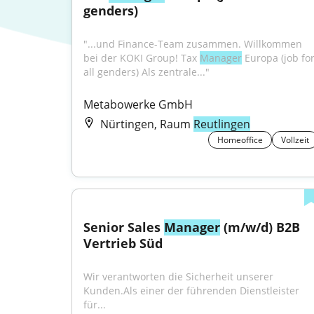
genders)
"...und Finance-Team zusammen. Willkommen 
bei der KOKI Group! Tax 
Manager
 Europa (job for
all genders) Als zentrale..."
Metabowerke GmbH
Nürtingen, Raum
Reutlingen
Homeoffice
Vollzeit
Senior Sales 
Manager
 (m/w/d) B2B 
Vertrieb Süd
Wir verantworten die Sicherheit unserer 
Kunden.Als einer der führenden Dienstleister 
für...