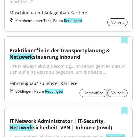
möchten..."
Maschinen- und Anlagenbau Karriere
Kirchheim unter Teck, Raum
Reutlingen
Vollzeit
Praktikant*in in der Transportplanung & 
Netzwerk
steuerung Inbound
Life is always about becoming… Im Leben geht es darum, 
sich auf eine Reise zu begeben, um die beste...
Fahrzeugbau/-zulieferer Karriere
Böblingen, Raum
Reutlingen
Homeoffice
Vollzeit
IT Network Administrator | IT-Security, 
Netzwerk
sicherheit, VPN | Inhouse (mwd)
"...verantwortlich für ein unternehmensweites 
Netzwerk
. 