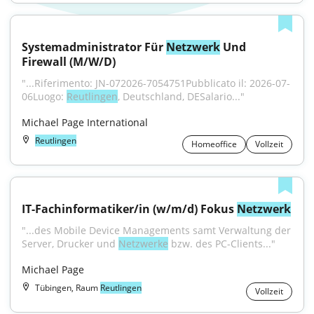
Systemadministrator Für 
Netzwerk
 Und 
Firewall (M/W/D)
"...Riferimento: JN-072026-7054751Pubblicato il: 2026-07-
06Luogo: 
Reutlingen
, Deutschland, DESalario..."
Michael Page International
Reutlingen
Homeoffice
Vollzeit
IT-Fachinformatiker/in (w/m/d) Fokus 
Netzwerk
"...des Mobile Device Managements samt Verwaltung der 
Server, Drucker und 
Netzwerke
 bzw. des PC-Clients..."
Michael Page
Tübingen, Raum
Reutlingen
Vollzeit