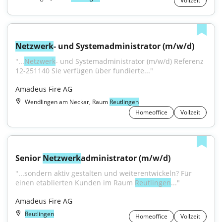
Vollzeit
Netzwerk
- und Systemadministrator (m/w/d)
"...
Netzwerk
- und Systemadministrator (m/w/d) Referenz 
12-251140 Sie verfügen über fundierte..."
Amadeus Fire AG
Wendlingen am Neckar, Raum
Reutlingen
Homeoffice
Vollzeit
Senior 
Netzwerk
administrator (m/w/d)
"...sondern aktiv gestalten und weiterentwickeln? Für 
einen etablierten Kunden im Raum 
Reutlingen
..."
Amadeus Fire AG
Reutlingen
Homeoffice
Vollzeit