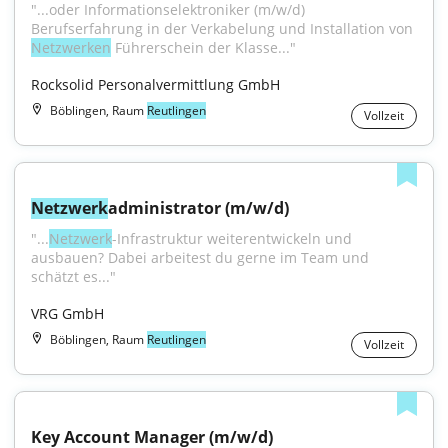
"...oder Informationselektroniker (m/w/d) 
Berufserfahrung in der Verkabelung und Installation von 
Netzwerken
 Führerschein der Klasse..."
Rocksolid Personalvermittlung GmbH
Böblingen, Raum
Reutlingen
Vollzeit
Netzwerk
administrator (m/w/d)
"...
Netzwerk
-Infrastruktur weiterentwickeln und 
ausbauen? Dabei arbeitest du gerne im Team und 
schätzt es..."
VRG GmbH
Böblingen, Raum
Reutlingen
Vollzeit
Key Account Manager (m/w/d)