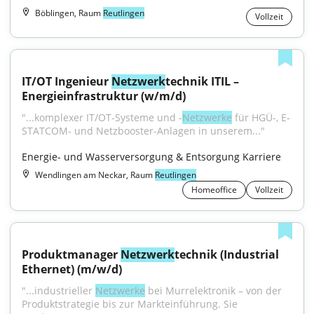
Böblingen, Raum
Reutlingen
Vollzeit
IT/OT Ingenieur 
Netzwerk
technik ITIL – 
Energieinfrastruktur (w/m/d)
"...komplexer IT/OT-Systeme und -
Netzwerke
 für HGÜ-, E-
STATCOM- und Netzbooster-Anlagen in unserem..."
Energie- und Wasserversorgung & Entsorgung Karriere
Wendlingen am Neckar, Raum
Reutlingen
Homeoffice
Vollzeit
Produktmanager 
Netzwerk
technik (Industrial 
Ethernet) (m/w/d)
"...industrieller 
Netzwerke
 bei Murrelektronik – von der 
Produktstrategie bis zur Markteinführung. Sie 