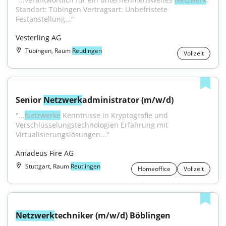
Standort: Tübingen Vertragsart: Unbefristete 
Festanstellung..."
Vesterling AG
Tübingen, Raum
Reutlingen
Vollzeit
Senior 
Netzwerk
administrator (m/w/d)
"...
Netzwerke
 Kenntnisse in Kryptografie und 
Verschlüsselungstechnologien Erfahrung mit 
Virtualisierungslösungen..."
Amadeus Fire AG
Stuttgart, Raum
Reutlingen
Homeoffice
Vollzeit
Netzwerk
techniker (m/w/d) Böblingen