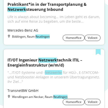
Praktikant*in in der Transportplanung & 
Netzwerk
steuerung Inbound
Life is always about becoming… Im Leben geht es darum, 
sich auf eine Reise zu begeben, um die beste...
Mercedes-Benz AG
Böblingen, Raum
Reutlingen
Homeoffice
Vollzeit
IT/OT Ingenieur 
Netzwerk
technik ITIL – 
Energieinfrastruktur (w/m/d)
"...IT/OT-Systeme und -
Netzwerke
 für HGÜ-, E-STATCOM- 
und Netzbooster-Anlagen in unserem Übertragungsnetz. 
Ihr Ziel..."
TransnetBW GmbH
Wendlingen am Neckar, Raum
Reutlingen
Homeoffice
Vollzeit