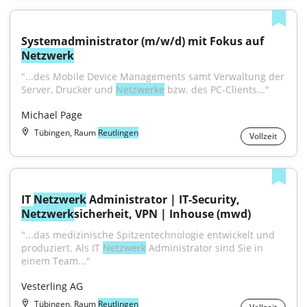
Systemadministrator (m/w/d) mit Fokus auf 
Netzwerk
"...des Mobile Device Managements samt Verwaltung der 
Server, Drucker und 
Netzwerke
 bzw. des PC-Clients..."
Michael Page
Tübingen, Raum
Reutlingen
Vollzeit
IT 
Netzwerk
 Administrator | IT-Security, 
Netzwerk
sicherheit, VPN | Inhouse (mwd)
"...das medizinische Spitzentechnologie entwickelt und 
produziert. Als IT 
Netzwerk
 Administrator sind Sie in 
einem Team..."
Vesterling AG
Tübingen, Raum
Reutlingen