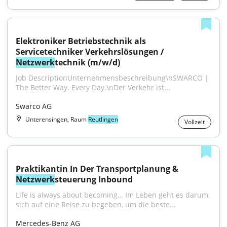
Elektroniker Betriebstechnik als 
Servicetechniker Verkehrslösungen / 
Netzwerk
technik (m/w/d)
Job DescriptionUnternehmensbeschreibung\nSWARCO | 
The Better Way. Every Day.\nDer Verkehr ist...
Swarco AG
Unterensingen, Raum
Reutlingen
Vollzeit
Praktikantin In Der Transportplanung & 
Netzwerk
steuerung Inbound
Life is always about becoming… Im Leben geht es darum, 
sich auf eine Reise zu begeben, um die beste...
Mercedes-Benz AG