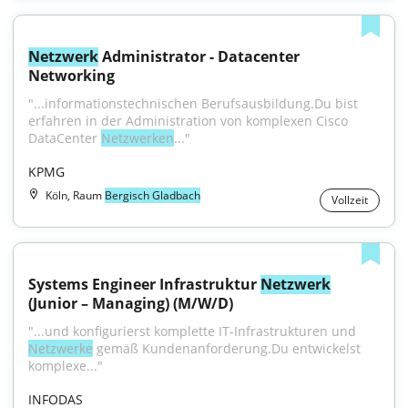
Netzwerk
 Administrator - Datacenter 
Networking
"...informationstechnischen Berufsausbildung.Du bist 
erfahren in der Administration von komplexen Cisco 
DataCenter 
Netzwerken
..."
KPMG
Köln, Raum
Bergisch Gladbach
Vollzeit
Systems Engineer Infrastruktur 
Netzwerk
(Junior – Managing) (M/W/D)
"...und konfigurierst komplette IT-Infrastrukturen und 
Netzwerke
 gemäß Kundenanforderung.Du entwickelst 
komplexe..."
INFODAS