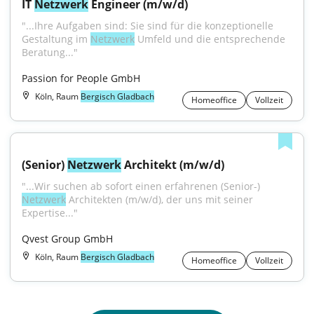
IT 
Netzwerk
 Engineer (m/w/d)
"...Ihre Aufgaben sind: Sie sind für die konzeptionelle 
Gestaltung im 
Netzwerk
 Umfeld und die entsprechende 
Beratung..."
Passion for People GmbH
Köln, Raum
Bergisch Gladbach
Homeoffice
Vollzeit
(Senior) 
Netzwerk
 Architekt (m/w/d)
"...Wir suchen ab sofort einen erfahrenen (Senior-) 
Netzwerk
 Architekten (m/w/d), der uns mit seiner 
Expertise..."
Qvest Group GmbH
Köln, Raum
Bergisch Gladbach
Homeoffice
Vollzeit