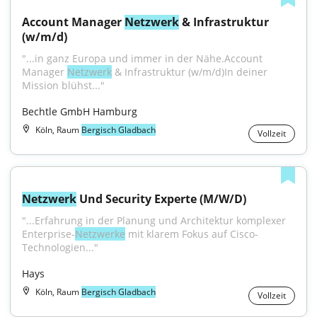
Account Manager 
Netzwerk
 & Infrastruktur 
(w/m/d)
"...in ganz Europa und immer in der Nähe.Account 
Manager 
Netzwerk
 & Infrastruktur (w/m/d)In deiner 
Mission blühst..."
Bechtle GmbH Hamburg
Köln, Raum
Bergisch Gladbach
Vollzeit
Netzwerk
 Und Security Experte (M/W/D)
"...Erfahrung in der Planung und Architektur komplexer 
Enterprise-
Netzwerke
 mit klarem Fokus auf Cisco-
Technologien..."
Hays
Köln, Raum
Bergisch Gladbach
Vollzeit