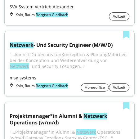
SVA System Vertrieb Alexander
Köln, Raum
Bergisch Gladbach
Vollzeit
Netzwerk
- Und Security Engineer (M/W/D)
"...kannst Du bei uns tunKonzeption & PlanungMitarbeit 
bei der Konzeption und Weiterentwicklung von 
Netzwerk
- und Security-Lösungen..."
msg systems
Köln, Raum
Bergisch Gladbach
Homeoffice
Vollzeit
Projektmanager*in Alumni & 
Netzwerk
Operations (w/m/d)
"...Projektmanager*in Alumni & 
Netzwerk
 Operations 
(w/m/d)Gateway Exzellenz Start-up Center (ESC..."