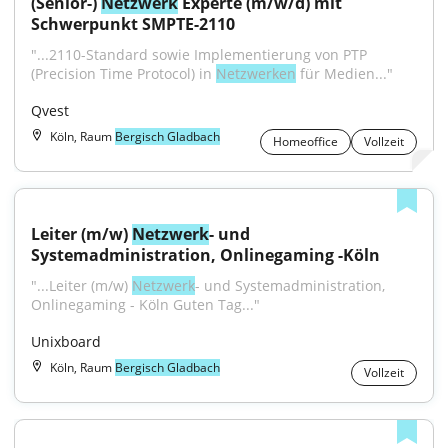
(Senior-) 
Netzwerk
 Experte (m/w/d) mit 
Schwerpunkt SMPTE-2110
"...2110-Standard sowie Implementierung von PTP 
(Precision Time Protocol) in 
Netzwerken
 für Medien..."
Qvest
Köln, Raum
Bergisch Gladbach
Homeoffice
Vollzeit
Leiter (m/w) 
Netzwerk
- und 
Systemadministration, Onlinegaming -Köln
"...Leiter (m/w) 
Netzwerk
- und Systemadministration, 
Onlinegaming - Köln Guten Tag..."
Unixboard
Köln, Raum
Bergisch Gladbach
Vollzeit