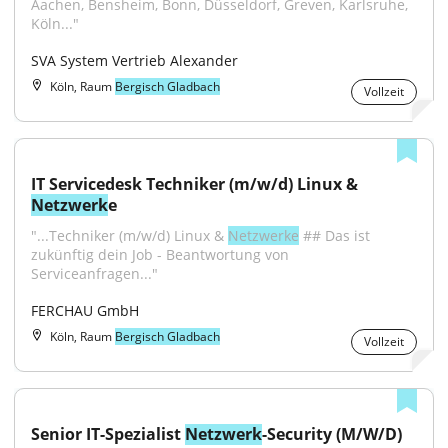
Aachen, Bensheim, Bonn, Düsseldorf, Greven, Karlsruhe, 
Köln..."
SVA System Vertrieb Alexander
Köln, Raum
Bergisch Gladbach
Vollzeit
IT Servicedesk Techniker (m/w/d) Linux & 
Netzwerk
e
"...Techniker (m/w/d) Linux & 
Netzwerke
 ## Das ist 
zukünftig dein Job - Beantwortung von 
Serviceanfragen..."
FERCHAU GmbH
Köln, Raum
Bergisch Gladbach
Vollzeit
Senior IT-Spezialist 
Netzwerk
-Security (M/W/D)