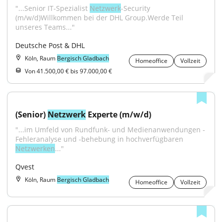
"...Senior IT-Spezialist 
Netzwerk
-Security 
(m/w/d)Willkommen bei der DHL Group.Werde Teil 
unseres Teams..."
Deutsche Post & DHL
Köln, Raum
Bergisch Gladbach
Homeoffice
Vollzeit
Von 41.500,00 € bis 97.000,00 €
(Senior) 
Netzwerk
 Experte (m/w/d)
"...im Umfeld von Rundfunk- und Medienanwendungen - 
Fehleranalyse und -behebung in hochverfügbaren 
Netzwerken
..."
Qvest
Köln, Raum
Bergisch Gladbach
Homeoffice
Vollzeit