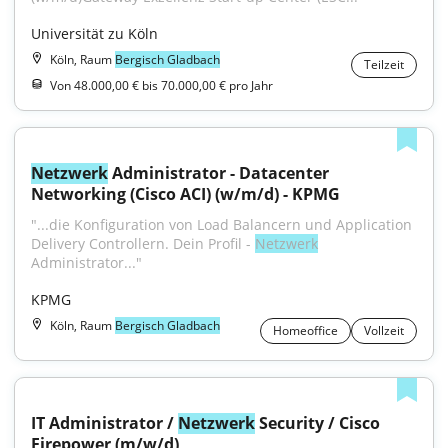
Universität zu Köln
Köln, Raum
Bergisch Gladbach
Teilzeit
Von 48.000,00 € bis 70.000,00 € pro Jahr
Netzwerk
 Administrator - Datacenter 
Networking (Cisco ACI) (w/m/d) - KPMG
"...die Konfiguration von Load Balancern und Application 
Delivery Controllern. Dein Profil - 
Netzwerk
Administrator..."
KPMG
Köln, Raum
Bergisch Gladbach
Homeoffice
Vollzeit
IT Administrator / 
Netzwerk
 Security / Cisco 
Firepower (m/w/d)