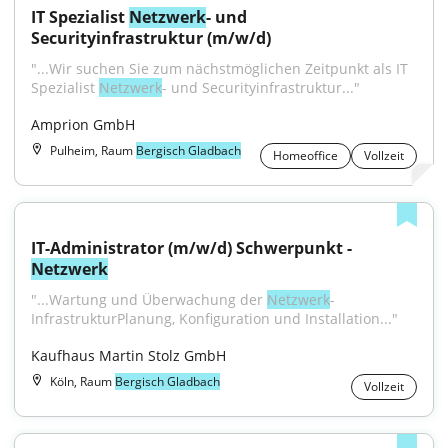
IT Spezialist 
Netzwerk
- und 
Securityinfrastruktur (m/w/d)
"...Wir suchen Sie zum nächstmöglichen Zeitpunkt als IT 
Spezialist 
Netzwerk
- und Securityinfrastruktur..."
Amprion GmbH
Pulheim, Raum
Bergisch Gladbach
Homeoffice
Vollzeit
IT-Administrator (m/w/d) Schwerpunkt - 
Netzwerk
"...Wartung und Überwachung der 
Netzwerk
-
InfrastrukturPlanung, Konfiguration und Installation..."
Kaufhaus Martin Stolz GmbH
Köln, Raum
Bergisch Gladbach
Vollzeit