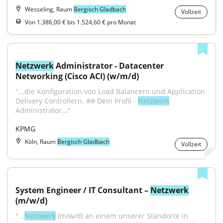
Wesseling, Raum
Bergisch Gladbach
Vollzeit
Von 1.386,00 € bis 1.524,60 € pro Monat
Netzwerk
 Administrator - Datacenter 
Networking (Cisco ACI) (w/m/d)
"...die Konfiguration von Load Balancern und Application 
Delivery Controllern. ## Dein Profil - 
Netzwerk
Administrator..."
KPMG
Köln, Raum
Bergisch Gladbach
Vollzeit
System Engineer / IT Consultant – 
Netzwerk
(m/w/d)
"...
Netzwerk
 (m/w/d) an einem unserer Standorte in 