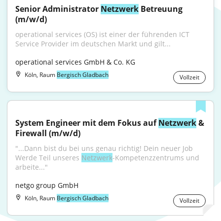
Senior Administrator 
Netzwerk
 Betreuung 
(m/w/d)
operational services (OS) ist einer der führenden ICT 
Service Provider im deutschen Markt und gilt...
operational services GmbH & Co. KG
Köln, Raum
Bergisch Gladbach
Vollzeit
System Engineer mit dem Fokus auf 
Netzwerk
 & 
Firewall (m/w/d)
"...Dann bist du bei uns genau richtig! Dein neuer Job 
Werde Teil unseres 
Netzwerk
-Kompetenzzentrums und 
arbeite..."
netgo group GmbH
Köln, Raum
Bergisch Gladbach
Vollzeit