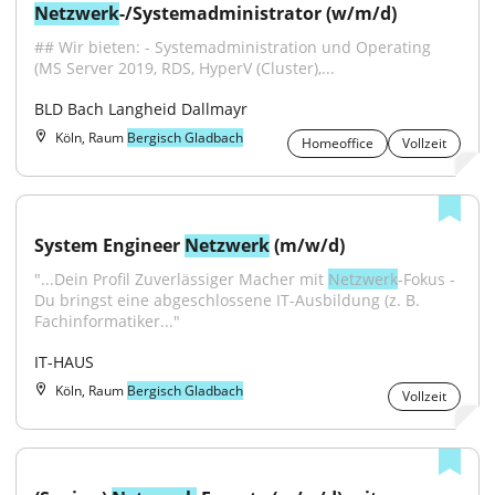
Netzwerk
-/Systemadministrator (w/m/d)
## Wir bieten: - Systemadministration und Operating 
(MS Server 2019, RDS, HyperV (Cluster),...
BLD Bach Langheid Dallmayr
Köln, Raum
Bergisch Gladbach
Homeoffice
Vollzeit
System Engineer 
Netzwerk
 (m/w/d)
"...Dein Profil Zuverlässiger Macher mit 
Netzwerk
-Fokus - 
Du bringst eine abgeschlossene IT-Ausbildung (z. B. 
Fachinformatiker..."
IT-HAUS
Köln, Raum
Bergisch Gladbach
Vollzeit