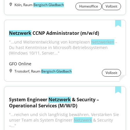
Köln, Raum
Bergisch Gladbach
Homeoffice
Vollzeit
Netzwerk
 CCNP Administrator (m/w/d)
"...und Weiterentwicklung von komplexen 
Netzwerken
 - 
Du hast Kenntnisse in Microsoft-Betriebssystemen 
(Windows 10/11, Server..."
GFO Online
Troisdorf, Raum
Bergisch Gladbach
Vollzeit
System Engineer 
Netzwerk
 & Security – 
Operational Services (M/W/D)
"...reichen und sich langfristig bewähren. Verstärken Sie 
unser Team als System Engineer 
Netzwerk
 & Security 
–..."