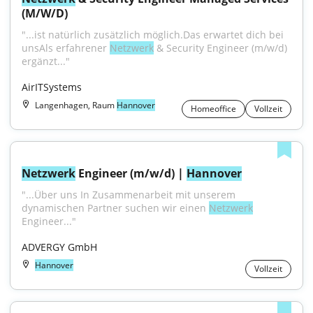
(M/W/D)
"...ist natürlich zusätzlich möglich.Das erwartet dich bei 
unsAls erfahrener 
Netzwerk
 & Security Engineer (m/w/d) 
ergänzt..."
AirITSystems
Langenhagen, Raum
Hannover
Homeoffice
Vollzeit
Netzwerk
 Engineer (m/w/d) | 
Hannover
"...Über uns In Zusammenarbeit mit unserem 
dynamischen Partner suchen wir einen 
Netzwerk
Engineer..."
ADVERGY GmbH
Hannover
Vollzeit