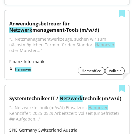
Anwendungsbetreuer für 
Netzwerk
management-Tools (m/w/d)
"...Netzmanagementwerkzeuge, suchen wir zum 
nächstmöglichen Termin für den Standort 
Hannover
oder Münster..."
Finanz Informatik
Hannover
Homeoffice
Vollzeit
Systemtechniker IT / 
Netzwerk
technik (m/w/d)
"...Netzwerktechnik (m/w/d) Einsatzort: 
Hannover
Kennziffer: 2025-0529 Arbeitszeit: Vollzeit (unbefristet) 
## Aufgaben..."
SPIE Germany Switzerland Austria