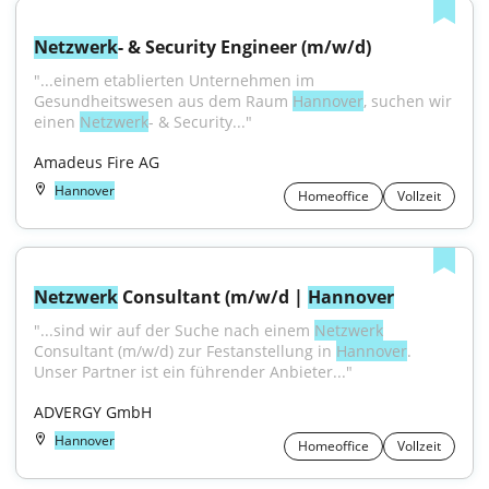
Netzwerk
- & Security Engineer (m/w/d)
"...einem etablierten Unternehmen im 
Gesundheitswesen aus dem Raum 
Hannover
, suchen wir 
einen 
Netzwerk
- & Security..."
Amadeus Fire AG
Hannover
Homeoffice
Vollzeit
Netzwerk
 Consultant (m/w/d | 
Hannover
"...sind wir auf der Suche nach einem 
Netzwerk
Consultant (m/w/d) zur Festanstellung in 
Hannover
. 
Unser Partner ist ein führender Anbieter..."
ADVERGY GmbH
Hannover
Homeoffice
Vollzeit