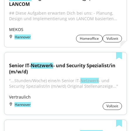
LANCOM
## Diese Aufgaben erwarten Dich bei uns: - Planung, 
Design und Implementierung von LANCOM basierten...
MEKOS
Hannover
Homeoffice
Vollzeit
Senior IT-
Netzwerk
- und Security Spezialist/in 
(m/w/d)
"...Stunden/Woche) eine/n Senior IT-
Netzwerk
- und 
Security Spezialist/in (m/w/d) Original Stellenanzeige..."
Vertraulich
Hannover
Vollzeit