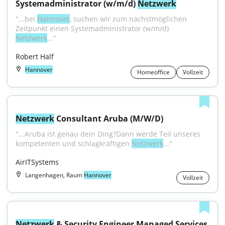
Systemadministrator (w/m/d) 
Netzwerk
"...bei 
Hannover
, suchen wir zum nächstmöglichen 
Zeitpunkt einen Systemadministrator (w/m/d) 
Netzwerk
..."
Robert Half
Hannover
Homeoffice
Vollzeit
Netzwerk
 Consultant Aruba (M/W/D)
"...Aruba ist genau dein Ding?Dann werde Teil unseres 
kompetenten und schlagkräftigen 
Netzwerk
..."
AirITSystems
Langenhagen, Raum
Hannover
Vollzeit
Netzwerk
 & Security Engineer Managed Services 