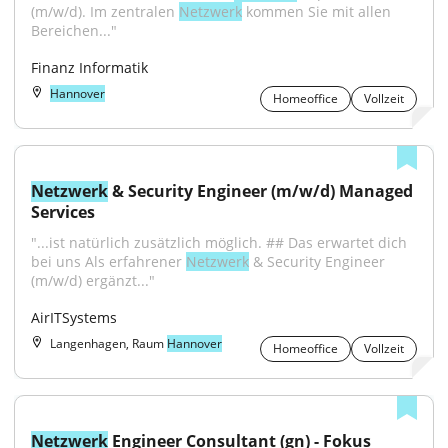
(m/w/d). Im zentralen 
Netzwerk
 kommen Sie mit allen 
Bereichen..."
Finanz Informatik
Hannover
Homeoffice
Vollzeit
Netzwerk
 & Security Engineer (m/w/d) Managed 
Services
"...ist natürlich zusätzlich möglich. ## Das erwartet dich 
bei uns Als erfahrener 
Netzwerk
 & Security Engineer 
(m/w/d) ergänzt..."
AirITSystems
Langenhagen, Raum
Hannover
Homeoffice
Vollzeit
Netzwerk
 Engineer Consultant (gn) - Fokus 