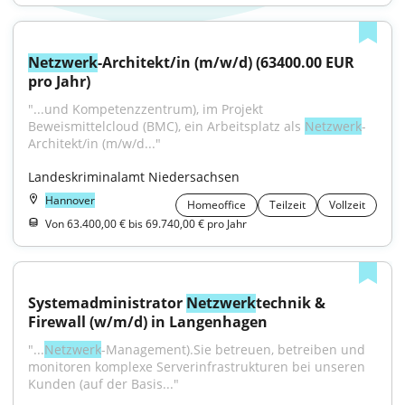
Netzwerk
-Architekt/in (m/w/d) (63400.00 EUR 
pro Jahr)
"...und Kompetenzzentrum), im Projekt 
Beweismittelcloud (BMC), ein Arbeitsplatz als 
Netzwerk
-
Architekt/in (m/w/d..."
Landeskriminalamt Niedersachsen
Hannover
Homeoffice
Teilzeit
Vollzeit
Von 63.400,00 € bis 69.740,00 € pro Jahr
Systemadministrator 
Netzwerk
technik & 
Firewall (w/m/d) in Langenhagen
"...
Netzwerk
-Management).Sie betreuen, betreiben und 
monitoren komplexe Serverinfrastrukturen bei unseren 
Kunden (auf der Basis..."