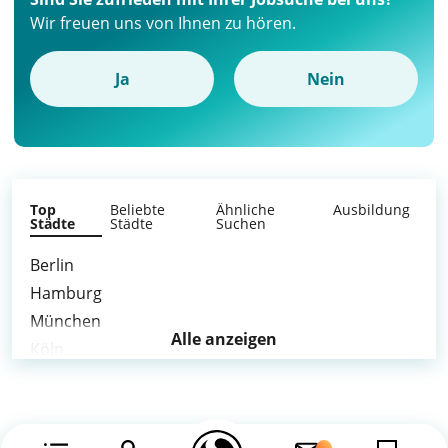
Wir freuen uns von Ihnen zu hören.
Ja
Nein
Top
Beliebte
Ähnliche
Ausbildung
Städte
Städte
Suchen
Berlin
Hamburg
München
Alle anzeigen
Köln
Frankfurt am Main
Stuttgart
Düsseldorf