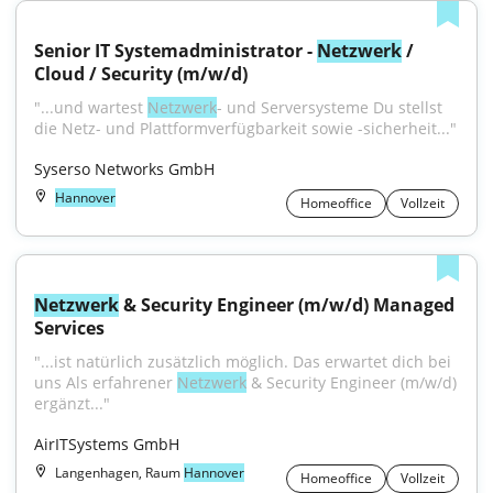
Senior IT Systemadministrator - 
Netzwerk
 / 
Cloud / Security (m/w/d)
"...und wartest 
Netzwerk
- und Serversysteme Du stellst 
die Netz- und Plattformverfügbarkeit sowie -sicherheit..."
Syserso Networks GmbH
Hannover
Homeoffice
Vollzeit
Netzwerk
 & Security Engineer (m/w/d) Managed 
Services
"...ist natürlich zusätzlich möglich. Das erwartet dich bei 
uns Als erfahrener 
Netzwerk
 & Security Engineer (m/w/d) 
ergänzt..."
AirITSystems GmbH
Langenhagen, Raum
Hannover
Homeoffice
Vollzeit