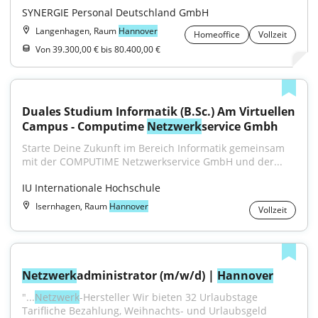
SYNERGIE Personal Deutschland GmbH
Langenhagen, Raum
Hannover
Homeoffice
Vollzeit
Von 39.300,00 € bis 80.400,00 €
Duales Studium Informatik (B.Sc.) Am Virtuellen 
Campus - Computime 
Netzwerk
service Gmbh
Starte Deine Zukunft im Bereich Informatik gemeinsam 
mit der COMPUTIME Netzwerkservice GmbH und der...
IU Internationale Hochschule
Isernhagen, Raum
Hannover
Vollzeit
Netzwerk
administrator (m/w/d) | 
Hannover
"...
Netzwerk
-Hersteller Wir bieten 32 Urlaubstage 
Tarifliche Bezahlung, Weihnachts- und Urlaubsgeld 