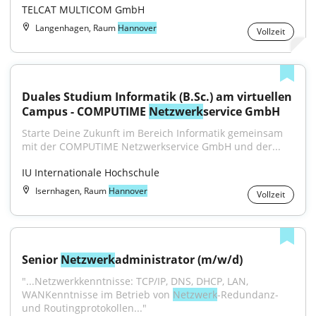
TELCAT MULTICOM GmbH
Langenhagen, Raum
Hannover
Vollzeit
Duales Studium Informatik (B.Sc.) am virtuellen 
Campus - COMPUTIME 
Netzwerk
service GmbH
Starte Deine Zukunft im Bereich Informatik gemeinsam 
mit der COMPUTIME Netzwerkservice GmbH und der...
IU Internationale Hochschule
Isernhagen, Raum
Hannover
Vollzeit
Senior 
Netzwerk
administrator (m/w/d)
"...Netzwerkkenntnisse: TCP/IP, DNS, DHCP, LAN, 
WANKenntnisse im Betrieb von 
Netzwerk
-Redundanz- 
und Routingprotokollen..."