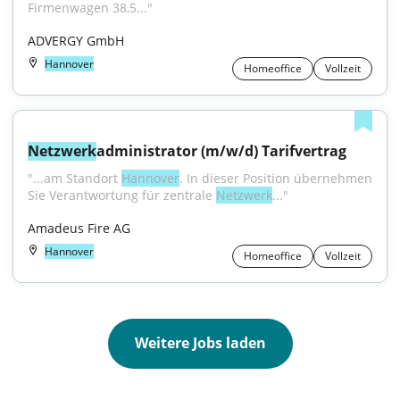
Firmenwagen 38,5..."
ADVERGY GmbH
Hannover
Homeoffice
Vollzeit
Netzwerk
administrator (m/w/d) Tarifvertrag
"...am Standort 
Hannover
. In dieser Position übernehmen 
Sie Verantwortung für zentrale 
Netzwerk
..."
Amadeus Fire AG
Hannover
Homeoffice
Vollzeit
Weitere Jobs laden