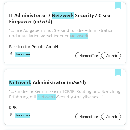
IT Administrator / 
Netzwerk
 Security / Cisco 
Firepower (m/w/d)
"...Ihre Aufgaben sind: Sie sind für die Administration 
und Installation verschiedener 
Netzwerk
..."
Passion for People GmbH
Hannover
Homeoffice
Vollzeit
Netzwerk
-Administrator (m/w/d)
"...Fundierte Kenntnisse in TCP/IP, Routing und Switching 
Erfahrung mit 
Netzwerk
-Security Analytisches..."
KPB
Hannover
Homeoffice
Vollzeit