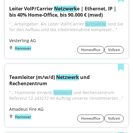
Leiter VoIP/Carrier 
Netzwerk
e | Ethernet, IP | 
bis 40% Home-Office, bis 90.000 € (mwd)
"...Arbeitgeber. Als Leiter VoIP/Carrier 
Netzwerke
 sind Sie 
für den Aufbau und die Inbetriebnahme komplexer..."
Vesterling AG
Hannover
Homeoffice
Vollzeit
Teamleiter (m/w/d) 
Netzwerk
 und 
Rechenzentrum
"...Teamleiter (m/w/d) 
Netzwerk
 und Rechenzentrum 
Referenz 12-243272 Im Auftrag unseres renommierten..."
Amadeus Fire AG
Hannover
Homeoffice
Vollzeit