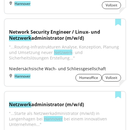
Hannover
Vollzeit
Network Security Engineer / Linux- und 
Netzwerk
administrator (m/w/d)
"...Routing-Infrastrukturen Analyse, Konzeption, Planung 
und Umsetzung neuer 
Netzwerk
- und 
Sicherheitslösungen Erstellung..."
Niedersächsische Wach- und Schliessgesellschaft
Hannover
Homeoffice
Vollzeit
Netzwerk
administrator (m/w/d)
"...Starte als Netzwerkadministrator (m/w/d) in 
Langenhagen bei 
Hannover
 bei einem innovativen 
Unternehmen..."