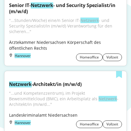
Senior IT-
Netzwerk
- und Security Spezialist/in 
(m/w/d)
"...Stunden/Woche) eine/n Senior IT-
Netzwerk
- und 
Security Spezialist/in (m/w/d) Verantwortung für den 
sicheren..."
Ärztekammer Niedersachsen Körperschaft des 
öffentlichen Rechts
Hannover
Homeoffice
Vollzeit
Netzwerk
-Architekt/in (m/w/d)
"...und Kompetenzzentrum), im Projekt 
Beweismittelcloud (BMC), ein Arbeitsplatz als 
Netzwerk
-
Architekt/in (m/w/d..."
Landeskriminalamt Niedersachsen
Hannover
Homeoffice
Vollzeit