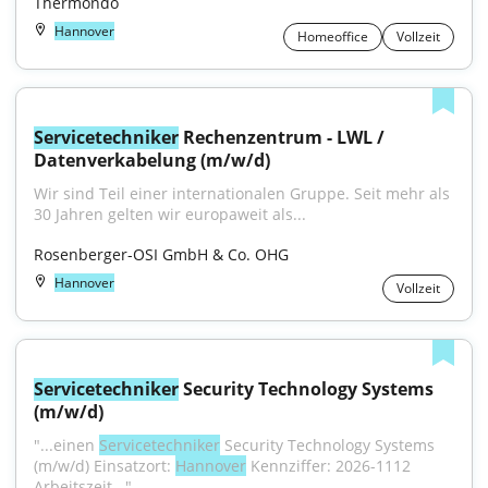
Thermondo
Hannover
Homeoffice
Vollzeit
Servicetechniker
 Rechenzentrum - LWL / 
Datenverkabelung (m/w/d)
Wir sind Teil einer internationalen Gruppe. Seit mehr als 
30 Jahren gelten wir europaweit als...
Rosenberger-OSI GmbH & Co. OHG
Hannover
Vollzeit
Servicetechniker
 Security Technology Systems 
(m/w/d)
"...einen 
Servicetechniker
 Security Technology Systems 
(m/w/d) Einsatzort: 
Hannover
 Kennziffer: 2026-1112 
Arbeitszeit..."