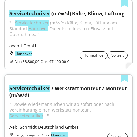
Servicetechniker
 (m/w/d) Kälte, Klima, Lüftung
"...
Servicetechniker
 (m/w/d) Kälte, Klima, Lüftung am 
Standort 
Hannover
 Du entscheidest ob Einsatz mit 
Übernahme..."
avanti GmbH
Hannover
Homeoffice
Vollzeit
Von 33.800,00 € bis 67.400,00 €
Servicetechniker
 / Werkstattmonteur / Monteur 
(m/w/d)
"...sowie Wiedemar suchen wir ab sofort oder nach 
Vereinbarung einen Werkstattmonteur / 
Servicetechniker
..."
Aebi Schmidt Deutschland GmbH
Langenhagen, Raum
Hannover
Vollzeit