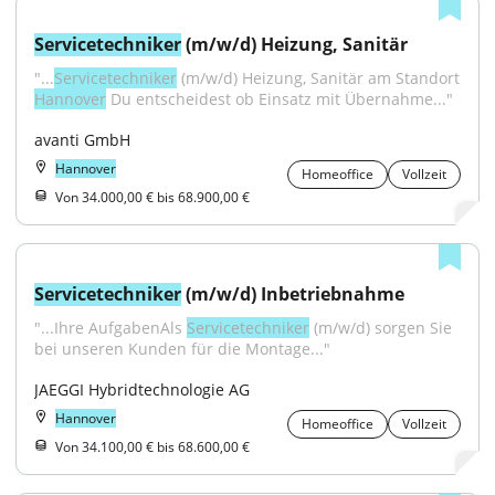
Servicetechniker
 (m/w/d) Heizung, Sanitär
"...
Servicetechniker
 (m/w/d) Heizung, Sanitär am Standort 
Hannover
 Du entscheidest ob Einsatz mit Übernahme..."
avanti GmbH
Hannover
Homeoffice
Vollzeit
Von 34.000,00 € bis 68.900,00 €
Servicetechniker
 (m/w/d) Inbetriebnahme
"...Ihre AufgabenAls 
Servicetechniker
 (m/w/d) sorgen Sie 
bei unseren Kunden für die Montage..."
JAEGGI Hybridtechnologie AG
Hannover
Homeoffice
Vollzeit
Von 34.100,00 € bis 68.600,00 €