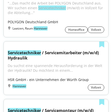
"...Das macht die Arbeit bei POLYGON Deutschland aus. 
Wir suchen einen 
Servicetechniker
 (m/w/d) in Vollzeit für 
die Abteilung..."
POLYGON Deutschland GmbH
Laatzen, Raum
Hannover
Homeoffice
Vollzeit
Servicetechniker
 / Servicemitarbeiter (m/w/d) 
Hydraulik
Du suchst eine spannende Herausforderung in der Welt 
der Hydraulik? Du möchtest in einem...
HSR GmbH - ein Unternehmen der Würth Group
Hannover
Vollzeit
Servicetechniker
 / Servicemonteur (m/w/d)