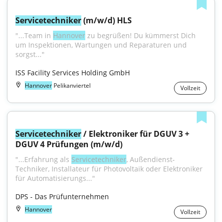
Servicetechniker
 (m/w/d) HLS
"...Team in 
Hannover
 zu begrüßen! Du kümmerst Dich 
um Inspektionen, Wartungen und Reparaturen und 
sorgst..."
ISS Facility Services Holding GmbH
Hannover
Pelikanviertel
Vollzeit
Servicetechniker
 / Elektroniker für DGUV 3 + 
DGUV 4 Prüfungen (m/w/d)
"...Erfahrung als 
Servicetechniker
, Außendienst-
Techniker, Installateur für Photovoltaik oder Elektroniker 
für Automatisierungs..."
DPS - Das Prüfunternehmen
Hannover
Vollzeit