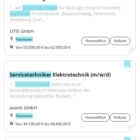
"...als 
Servicetechniker
 für Aufzüge (m/w/d) Standort: 
Hannover
 Einsatzgebiet: Braunschweig, Helmstedt, 
Wolfsburg Start..."
OTIS GmbH
Hannover
Homeoffice
Vollzeit
Von 55.000,00 € bis 62.000,00 €
Servicetechniker
 Elektrotechnik (m/w/d)
"...
Servicetechniker
 Elektrotechnik 
(m/w/d)Einsatzort:HannoverArt(en) der 
Anstellung:VollzeitDu findest..."
avanti GmbH
Hannover
Homeoffice
Vollzeit
Von 34.100,00 € bis 68.600,00 €