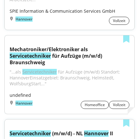
SPIE Information & Communication Services GmbH
Hannover
Vollzeit
Mechatroniker/Elektroniker als 
Servicetechniker
 für Aufzüge (m/w/d) 
Braunschweig
"...als 
Servicetechniker
 für Aufzüge (m/w/d) Standort: 
HannoverEinsatzgebiet: Braunschweig, Helmstedt, 
WolfsburgStart..."
undefined
Hannover
Homeoffice
Vollzeit
Servicetechniker
 (m/w/d) - NL 
Hannover
 II