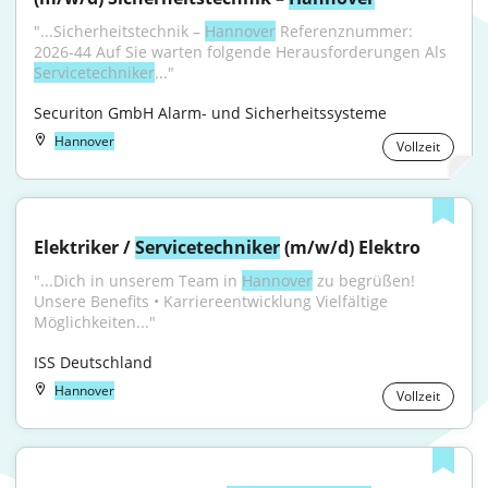
"...Sicherheitstechnik – 
Hannover
 Referenznummer: 
2026-44 Auf Sie warten folgende Herausforderungen Als 
Servicetechniker
..."
Securiton GmbH Alarm- und Sicherheitssysteme
Hannover
Vollzeit
Elektriker / 
Servicetechniker
 (m/w/d) Elektro
"...Dich in unserem Team in 
Hannover
 zu begrüßen! 
Unsere Benefits • Karriereentwicklung Vielfältige 
Möglichkeiten..."
ISS Deutschland
Hannover
Vollzeit