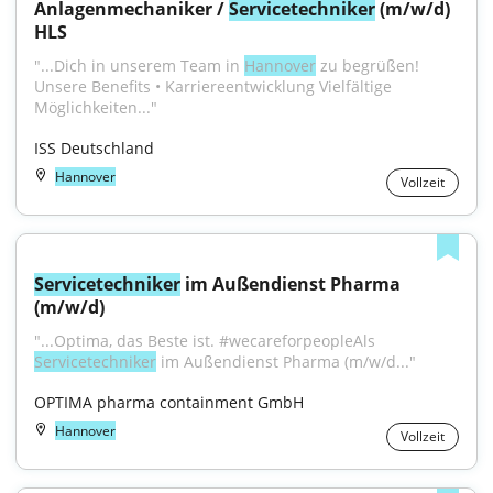
Anlagenmechaniker / 
Servicetechniker
 (m/w/d) 
HLS
"...Dich in unserem Team in 
Hannover
 zu begrüßen! 
Unsere Benefits • Karriereentwicklung Vielfältige 
Möglichkeiten..."
ISS Deutschland
Hannover
Vollzeit
Servicetechniker
 im Außendienst Pharma 
(m/w/d)
"...Optima, das Beste ist. #wecareforpeopleAls 
Servicetechniker
 im Außendienst Pharma (m/w/d..."
OPTIMA pharma containment GmbH
Hannover
Vollzeit