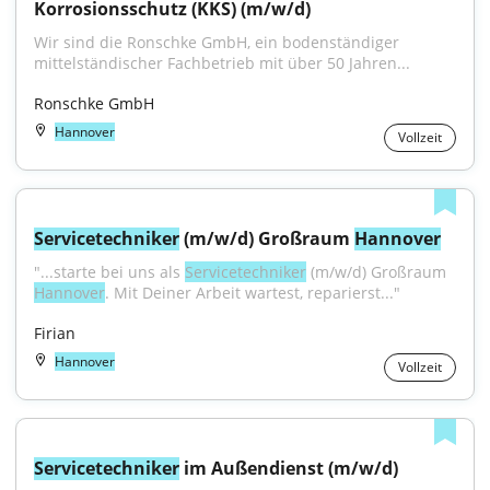
Korrosionsschutz (KKS) (m/w/d)
Wir sind die Ronschke GmbH, ein bodenständiger 
mittelständischer Fachbetrieb mit über 50 Jahren...
Ronschke GmbH
Hannover
Vollzeit
Servicetechniker
 (m/w/d) Großraum 
Hannover
"...starte bei uns als 
Servicetechniker
 (m/w/d) Großraum 
Hannover
. Mit Deiner Arbeit wartest, reparierst..."
Firian
Hannover
Vollzeit
Servicetechniker
 im Außendienst (m/w/d)