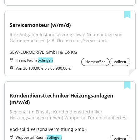
Servicemonteur (w/m/d)
Ihre AufgabenInstandsetzung sowie Neumontage von 
Getriebemotoren (z.B. Drehstrom-, Servo- und...
SEW-EURODRIVE GmbH & Co KG
Haan, Raum
Solingen
Homeoffice
Vollzeit
Von 30.100,00 € bis 65.900,00 €
Kundendiensttechniker Heizungsanlagen 
(m/w/d)
Regional im Einsatz: Kundendiensttechniker 
Heizungsanlagen (m/w/d) Wuppertal Für ein etabliertes...
Rocksolid Personalvermittlung GmbH
Wuppertal, Raum
Solingen
Vollzeit