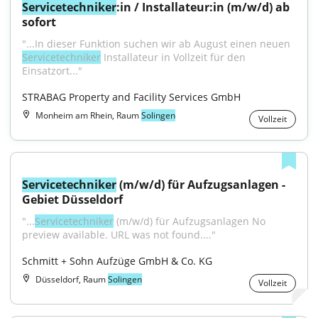
Servicetechniker
:in / Installateur:in (m/w/d) ab 
sofort
"...In dieser Funktion suchen wir ab August einen neuen 
Servicetechniker
 Installateur in Vollzeit für den 
Einsatzort..."
STRABAG Property and Facility Services GmbH
Monheim am Rhein, Raum
Solingen
Vollzeit
Servicetechniker
 (m/w/d) für Aufzugsanlagen - 
Gebiet Düsseldorf
"...
Servicetechniker
 (m/w/d) für Aufzugsanlagen No 
preview available. URL was not found...."
Schmitt + Sohn Aufzüge GmbH & Co. KG
Düsseldorf, Raum
Solingen
Vollzeit