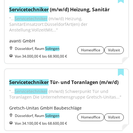
Servicetechniker
 (m/w/d) Heizung, Sanitär
"...
Servicetechniker
 (m/w/d) Heizung, 
SanitärEinsatzort:DüsseldorfArt(en) der 
Anstellung:VollzeitMit..."
avanti GmbH
Düsseldorf, Raum
Solingen
Homeoffice
Vollzeit
Von 34.000,00 € bis 68.900,00 €
Servicetechniker
 Tür- und Toranlagen (m/w/d)
"...
Servicetechniker
 (m/w/d) Schwerpunkt Tür und 
Toranlagen Die Unternehmensgruppe Gretsch-Unitas..."
Gretsch-Unitas GmbH Baubeschläge
Düsseldorf, Raum
Solingen
Homeoffice
Vollzeit
Von 34.100,00 € bis 68.600,00 €