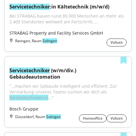
Servicetechniker
:in Kältetechnik (m/w/d)
Bei STRABAG bauen rund 89.000 Menschen an mehr als 
2.400 Standorten weltweit am Fortschritt....
STRABAG Property and Facility Services GmbH
Ratingen, Raum
Solingen
Vollzeit
Servicetechniker
 (w/m/div.) 
Gebäudeautomation
"...machen wir Gebäude intelligent und effizient. Zur 
Verstärkung unseres Teams suchen wir dich als 
Servicetechniker:in
..."
Bosch Gruppe
Düsseldorf, Raum
Solingen
Homeoffice
Vollzeit