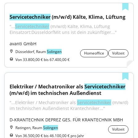
Servicetechniker
 (m/w/d) Kälte, Klima, Lüftung
"...
Servicetechniker
 (m/w/d) Kälte, Klima, Lüftung 
Einsatzort:DüsseldorfMit uns ist dein zukünftiger..."
avanti GmbH
Düsseldorf, Raum
Solingen
Homeoffice
Vollzeit
Von 33.800,00 € bis 67.400,00 €
Elektriker / Mechatroniker als 
Servicetechniker
(m/w/d) im technischen Außendienst
"...Elektriker / Mechatroniker als 
Servicetechniker
 (m/w/d) 
im technischen Außendienst Krantechniker..."
D-KRANTECHNIK DEPREZ GES. FÜR KRANTECHNIK MBH
Ratingen, Raum
Solingen
Vollzeit
Von 36.500,00 € bis 46.100,00 € pro Jahr