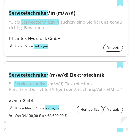
Servicetechniker
/in (m/w/d)
"...als 
Servicetechniker/in
 suchen, sind Sie bei uns genau 
richtig. Bewerben..."
Rheintek-Hydraulik GmbH
Köln, Raum
Solingen
Vollzeit
Servicetechniker
 (m/w/d) Elektrotechnik
"...
Servicetechniker
 (m/w/d) Elektrotechnik 
Einsatzort:DüsseldorfArt(en) der Anstellung:VollzeitMit..."
avanti GmbH
Düsseldorf, Raum
Solingen
Homeoffice
Vollzeit
Von 34.100,00 € bis 68.600,00 €