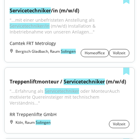
Servicetechniker
/in (m/w/d)
"...mit einer unbefristeten Anstellung als 
Servicetechniker/in
 (m/w/d) Installation & 
Inbetriebnahme von unseren Anlagen..."
Camtek FRT Metrology
Bergisch Gladbach, Raum
Solingen
Homeoffice
Vollzeit
Treppenliftmonteur / 
Servicetechniker
 (m/w/d)
"...Erfahrung als 
Servicetechniker
 oder MonteurAuch 
motivierte Quereinsteiger mit technischem 
Verständnis..."
RR Treppenlifte GmbH
Köln, Raum
Solingen
Vollzeit