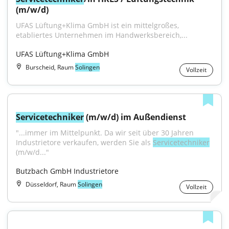
(m/w/d)
UFAS Lüftung+Klima GmbH ist ein mittelgroßes, 
etabliertes Unternehmen im Handwerksbereich,...
UFAS Lüftung+Klima GmbH
Burscheid, Raum
Solingen
Vollzeit
Servicetechniker
 (m/w/d) im Außendienst
"...immer im Mittelpunkt. Da wir seit über 30 Jahren 
Industrietore verkaufen, werden Sie als 
Servicetechniker
(m/w/d..."
Butzbach GmbH Industrietore
Düsseldorf, Raum
Solingen
Vollzeit