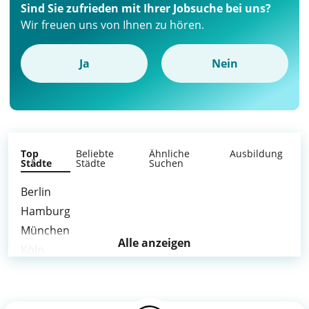
Sind Sie zufrieden mit Ihrer Jobsuche bei uns?
Wir freuen uns von Ihnen zu hören.
Ja
Nein
Top
Beliebte
Ähnliche
Ausbildung
Städte
Städte
Suchen
Berlin
Hamburg
München
Alle anzeigen
Köln
Frankfurt am Main
Stuttgart
Düsseldorf