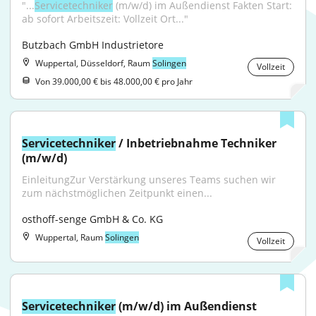
"...
Servicetechniker
 (m/w/d) im Außendienst Fakten Start: 
ab sofort Arbeitszeit: Vollzeit Ort..."
Butzbach GmbH Industrietore
Wuppertal, Düsseldorf, Raum
Solingen
Vollzeit
Von 39.000,00 € bis 48.000,00 € pro Jahr
Servicetechniker
 / Inbetriebnahme Techniker 
(m/w/d)
EinleitungZur Verstärkung unseres Teams suchen wir 
zum nächstmöglichen Zeitpunkt einen...
osthoff-senge GmbH & Co. KG
Wuppertal, Raum
Solingen
Vollzeit
Servicetechniker
 (m/w/d) im Außendienst