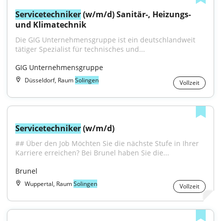
Servicetechniker
 (w/m/d) Sanitär-, Heizungs- 
und Klimatechnik
Die GIG Unternehmensgruppe ist ein deutschlandweit 
tätiger Spezialist für technisches und...
GIG Unternehmensgruppe
Düsseldorf, Raum
Solingen
Vollzeit
Servicetechniker
 (w/m/d)
## Über den Job Möchten Sie die nächste Stufe in Ihrer 
Karriere erreichen? Bei Brunel haben Sie die...
Brunel
Wuppertal, Raum
Solingen
Vollzeit