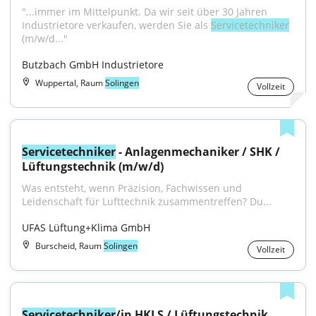
"...immer im Mittelpunkt. Da wir seit über 30 Jahren 
Industrietore verkaufen, werden Sie als 
Servicetechniker
(m/w/d..."
Butzbach GmbH Industrietore
Wuppertal, Raum
Solingen
Vollzeit
Servicetechniker
 - Anlagenmechaniker / SHK / 
Lüftungstechnik (m/w/d)
Was entsteht, wenn Präzision, Fachwissen und 
Leidenschaft für Lufttechnik zusammentreffen? Du...
UFAS Lüftung+Klima GmbH
Burscheid, Raum
Solingen
Vollzeit
Servicetechniker
/in HKLS / Lüftungstechnik 