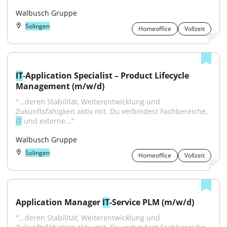
Walbusch Gruppe
Solingen
Homeoffice
Vollzeit
IT
‑Application Specialist – Product Lifecycle 
Management (m/w/d)
"...deren Stabilität, Weiterentwicklung und 
Zukunftsfähigkeit aktiv mit. Du verbindest Fachbereiche, 
IT
 und externe..."
Walbusch Gruppe
Solingen
Homeoffice
Vollzeit
Application Manager 
IT
-Service PLM (m/w/d)
"...deren Stabilität, Weiterentwicklung und 