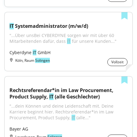
IT
 Systemadministrator (m/w/d)
"...Über unsBei CYBERDYNE sorgen wir mit über 60 
Mitarbeitenden dafür, dass 
IT
 für unsere Kunden..."
Cyberdyne 
IT
 GmbH
Köln, Raum
Solingen
Vollzeit
Rechtsreferendar*in im Law Procurement, 
Product Supply, 
IT
 (alle Geschlechter)
"...dein Können und deine Leidenschaft mit. Deine 
Karriere beginnt hier. Rechtsreferendar*in im Law 
Procurement, Product Supply, 
IT
 (alle..."
Bayer AG
Leverkusen, Raum
Solingen