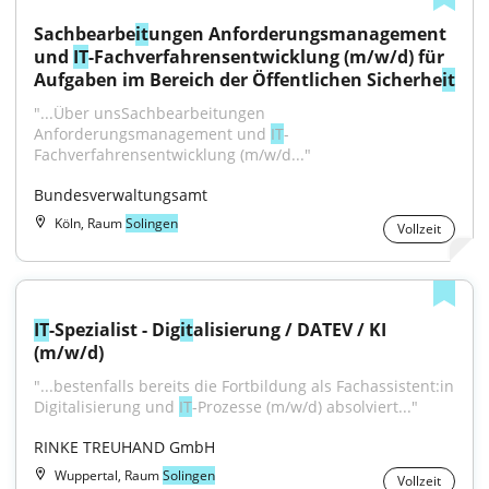
Sachbearbe
it
ungen Anforderungsmanagement 
und 
IT
-Fachverfahrensentwicklung (m/w/d) für 
Aufgaben im Bereich der Öffentlichen Sicherhe
it
"...Über unsSachbearbeitungen 
Anforderungsmanagement und 
IT
-
Fachverfahrensentwicklung (m/w/d..."
Bundesverwaltungsamt
Köln, Raum
Solingen
Vollzeit
IT
-Spezialist - Dig
it
alisierung / DATEV / KI 
(m/w/d)
"...bestenfalls bereits die Fortbildung als Fachassistent:in 
Digitalisierung und 
IT
-Prozesse (m/w/d) absolviert..."
RINKE TREUHAND GmbH
Wuppertal, Raum
Solingen
Vollzeit