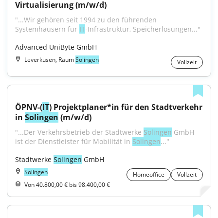
Virtualisierung (m/w/d)
"...Wir gehören seit 1994 zu den führenden 
Systemhäusern für 
IT
-Infrastruktur, Speicherlösungen..."
Advanced UniByte GmbH
Leverkusen, Raum
Solingen
Vollzeit
ÖPNV-(
IT
) Projektplaner*in für den Stadtverkehr 
in 
Solingen
 (m/w/d)
"...Der Verkehrsbetrieb der Stadtwerke 
Solingen
 GmbH 
ist der Dienstleister für Mobilität in 
Solingen
..."
Stadtwerke 
Solingen
 GmbH
Solingen
Homeoffice
Vollzeit
Von 40.800,00 € bis 98.400,00 €