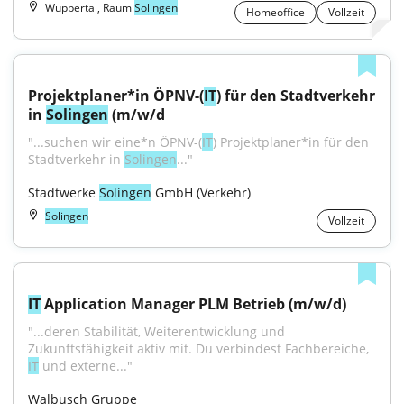
Wuppertal, Raum
Solingen
Homeoffice
Vollzeit
Projektplaner*in ÖPNV-(
IT
) für den Stadtverkehr 
in 
Solingen
 (m/w/d
"...suchen wir eine*n ÖPNV-(
IT
) Projektplaner*in für den 
Stadtverkehr in 
Solingen
..."
Stadtwerke 
Solingen
 GmbH (Verkehr)
Solingen
Vollzeit
IT
 Application Manager PLM Betrieb (m/w/d)
"...deren Stabilität, Weiterentwicklung und 
Zukunftsfähigkeit aktiv mit. Du verbindest Fachbereiche, 
IT
 und externe..."
Walbusch Gruppe