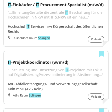
IT
-Einkäufer / 
IT
 Procurement Specialist (m/w/d)
"...EinleitungGestalte die zentrale 
IT
-Beschaffung für die 
Hochschulen in NRW mitHITS.NRW ist ein neu..."
Hochschul-
IT
-Services.nrw Körperschaft des öffentlichen 
Rechts
Düsseldorf, Raum
Solingen
Vollzeit
IT
-Projektkoordinator (w/m/d)
"...Steuerung und Umsetzung von 
IT
-Projekten mit Fokus 
auf DigitalisierungProzessoptimierung in Abstimmung..."
AVG Abfallentsorgungs- und Verwertungsgesellschaft 
Köln mbH (AVG Köln)
Köln, Raum
Solingen
Vollzeit