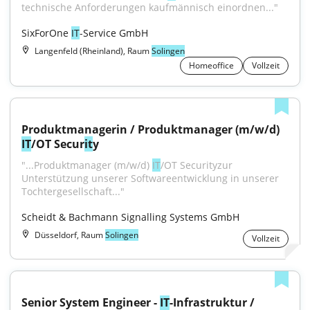
technische Anforderungen kaufmännisch einordnen..."
SixForOne 
IT
-Service GmbH
Langenfeld (Rheinland), Raum
Solingen
Homeoffice
Vollzeit
Produktmanagerin / Produktmanager (m/w/d) 
IT
/OT Secur
it
y
"...Produktmanager (m/w/d) 
IT
/OT Securityzur 
Unterstützung unserer Softwareentwicklung in unserer 
Tochtergesellschaft..."
Scheidt & Bachmann Signalling Systems GmbH
Düsseldorf, Raum
Solingen
Vollzeit
Senior System Engineer - 
IT
-Infrastruktur / 