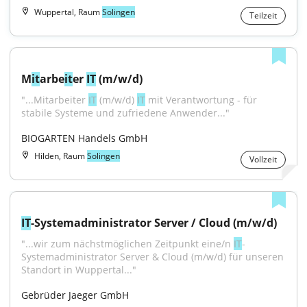
Wuppertal, Raum
Solingen
Teilzeit
M
it
arbe
it
er 
IT
 (m/w/d)
"...Mitarbeiter 
IT
 (m/w/d) 
IT
 mit Verantwortung - für 
stabile Systeme und zufriedene Anwender..."
BIOGARTEN Handels GmbH
Hilden, Raum
Solingen
Vollzeit
IT
-Systemadministrator Server / Cloud (m/w/d)
"...wir zum nächstmöglichen Zeitpunkt eine/n 
IT
-
Systemadministrator Server & Cloud (m/w/d) für unseren 
Standort in Wuppertal..."
Gebrüder Jaeger GmbH