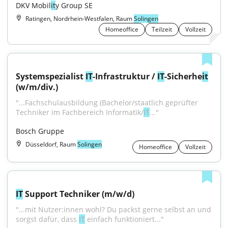
DKV Mobil
it
y Group SE
Ratingen, Nordrhein-Westfalen, Raum
Solingen
Homeoffice
Teilzeit
Vollzeit
Systemspezialist 
IT
-Infrastruktur / 
IT
-Sicherhe
it
(w/m/div.)
"...Fachschulausbildung (Bachelor/staatlich geprüfter 
Techniker im Fachbereich Informatik/
IT
..."
Bosch Gruppe
Düsseldorf, Raum
Solingen
Homeoffice
Vollzeit
IT
 Support Techniker (m/w/d)
"...mit Nutzer:innen wohl? Du packst gerne selbst an und 
sorgst dafür, dass 
IT
 einfach funktioniert..."