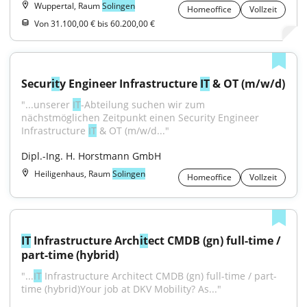
Wuppertal, Raum
Solingen
Homeoffice
Vollzeit
Von 31.100,00 € bis 60.200,00 €
Secur
it
y Engineer Infrastructure 
IT
 & OT (m/w/d)
"...unserer 
IT
-Abteilung suchen wir zum 
nächstmöglichen Zeitpunkt einen Security Engineer 
Infrastructure 
IT
 & OT (m/w/d..."
Dipl.-Ing. H. Horstmann GmbH
Heiligenhaus, Raum
Solingen
Homeoffice
Vollzeit
IT
 Infrastructure Arch
it
ect CMDB (gn) full-time / 
part-time (hybrid)
"...
IT
 Infrastructure Architect CMDB (gn) full-time / part-
time (hybrid)Your job at DKV Mobility? As..."