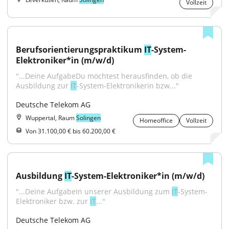
Vollzeit
Berufsorientierungspraktikum 
IT
-System-
Elektroniker*in (m/w/d)
"...Deine AufgabeDu möchtest herausfinden, ob die 
Ausbildung zur 
IT
-System-Elektronikerin bzw..."
Deutsche Telekom AG
Wuppertal, Raum
Solingen
Homeoffice
Vollzeit
Von 31.100,00 € bis 60.200,00 €
Ausbildung 
IT
-System-Elektroniker*in (m/w/d)
"...Deine AufgabeIn unserer Ausbildung zum 
IT
-System-
Elektroniker bzw. zur 
IT
..."
Deutsche Telekom AG