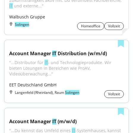
Zukunftsfähigkeit aktiv mit. Du verbindest Fachbereiche, 
IT
 und externe..."
Walbusch Gruppe
Solingen
Homeoffice
Vollzeit
Account Manager 
IT
 Distribution (w/m/d)
"...Distributor für 
IT
- und Technologieprodukte. Wir 
bieten Lösungen in Bereichen wie ProAV, 
Videoüberwachung..."
EET Deutschland GmbH
Langenfeld (Rheinland), Raum
Solingen
Vollzeit
Account Manager 
IT
 (m/w/d)
"...Du kennst das Umfeld eines 
IT
-Systemhauses, kannst 