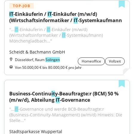
TOP-JOB
IT
-Einkäuferin / 
IT
-Einkäufer (m/w/d) 
(Wirtschaftsinformatiker / 
IT
-Systemkaufmann
"...
IT
-Einkäuferin / 
IT
-Einkäufer (m/w/d) 
(Wirtschaftsinformatiker / 
IT
-Systemkaufmann) 
Mönchengladbach..."
Scheidt & Bachmann GmbH
Düsseldorf, Raum
Solingen
Homeoffice
Vollzeit
Von 50.000,00 € bis 80.000,00 € pro Jahr
Business-Continu
it
y-Beauftragte:r (BCM) 50 % 
(m/w/d), Abteilung 
IT
-Governance
"...
IT
-Governance und werde BCB-Beauftragte:r 
(Business-Continuity-Management) (w/m/d) Hinweis: Die 
Stelle..."
Stadtsparkasse Wuppertal