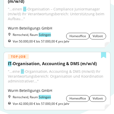
(m/w/d)
"...einen 
IT
-Organisation – Compliance Juniormanager 
(m/w/d) Ihr Verantwortungsbereich: Unterstützung beim 
Aufbau..."
Wurm Beteiligungs GmbH
Remscheid, Raum
Solingen
Homeoffice
Vollzeit
Von 50.000,00 € bis 57.000,00 € pro Jahr
TOP-JOB
IT
-Organisation, Accounting & DMS (m/w/d)
"...eine 
IT
-Organisation, Accounting & DMS (m/w/d) Ihr 
Verantwortungsbereich: Organisation und Koordination 
administrativer..."
Wurm Beteiligungs GmbH
Remscheid, Raum
Solingen
Homeoffice
Vollzeit
Von 42.000,00 € bis 57.000,00 € pro Jahr