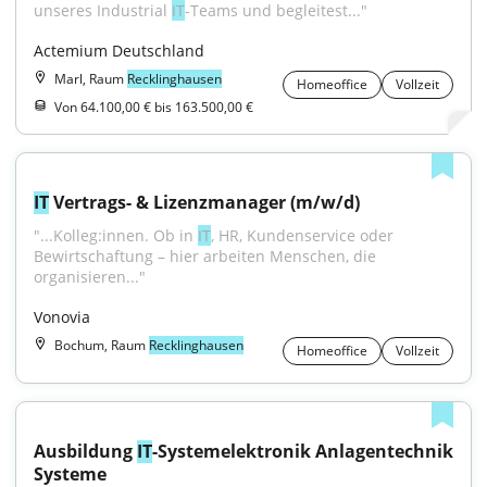
unseres Industrial 
IT
-Teams und begleitest..."
Actemium Deutschland
Marl, Raum
Recklinghausen
Homeoffice
Vollzeit
Von 64.100,00 € bis 163.500,00 €
IT
 Vertrags- & Lizenzmanager (m/w/d)
"...Kolleg:innen. Ob in 
IT
, HR, Kundenservice oder 
Bewirtschaftung – hier arbeiten Menschen, die 
organisieren..."
Vonovia
Bochum, Raum
Recklinghausen
Homeoffice
Vollzeit
Ausbildung 
IT
-Systemelektronik Anlagentechnik 
Systeme