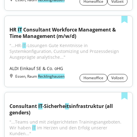
Homeoffice
Vollzeit
HR 
IT
 Consultant Workforce Management & 
Time Management (m/w/d)
"...HR-
IT
-Lösungen Gute Kenntnisse in 
Systemkonfiguration, Customizing und Prozessdesign 
Ausgeprägte analytische..."
ALDI Einkauf SE & Co. oHG
Essen, Raum
Recklinghausen
Homeoffice
Vollzeit
Consultant 
IT
-Sicherhe
it
sinfrastruktur (all 
genders)
"...Teams und mit zielgerichteten Trainingsangeboten. 
Wir haben 
IT
 im Herzen und den Erfolg unserer 
Kunden..."