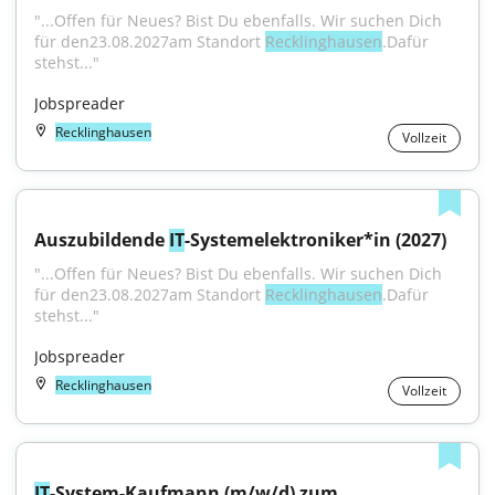
"...Offen für Neues? Bist Du ebenfalls. Wir suchen Dich 
für den23.08.2027am Standort 
Recklinghausen
.Dafür 
stehst..."
Jobspreader
Recklinghausen
Vollzeit
Auszubildende 
IT
-Systemelektroniker*in (2027)
"...Offen für Neues? Bist Du ebenfalls. Wir suchen Dich 
für den23.08.2027am Standort 
Recklinghausen
.Dafür 
stehst..."
Jobspreader
Recklinghausen
Vollzeit
IT
-System-Kaufmann (m/w/d) zum 