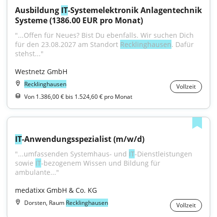
Ausbildung 
IT
-Systemelektronik Anlagentechnik 
Systeme (1386.00 EUR pro Monat)
"...Offen für Neues? Bist Du ebenfalls. Wir suchen Dich 
für den 23.08.2027 am Standort 
Recklinghausen
. Dafür 
stehst..."
Westnetz GmbH
Recklinghausen
Vollzeit
Von 1.386,00 € bis 1.524,60 € pro Monat
IT
-Anwendungsspezialist (m/w/d)
"...umfassenden Systemhaus- und 
IT
-Dienstleistungen 
sowie 
IT
-bezogenem Wissen und Bildung für 
ambulante..."
medatixx GmbH & Co. KG
Dorsten, Raum
Recklinghausen
Vollzeit