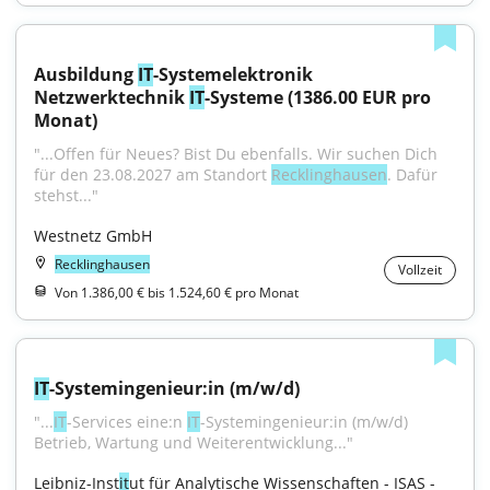
Ausbildung 
IT
-Systemelektronik 
Netzwerktechnik 
IT
-Systeme (1386.00 EUR pro 
Monat)
"...Offen für Neues? Bist Du ebenfalls. Wir suchen Dich 
für den 23.08.2027 am Standort 
Recklinghausen
. Dafür 
stehst..."
Westnetz GmbH
Recklinghausen
Vollzeit
Von 1.386,00 € bis 1.524,60 € pro Monat
IT
-Systemingenieur:in (m/w/d)
"...
IT
-Services eine:n 
IT
-Systemingenieur:in (m/w/d) 
Betrieb, Wartung und Weiterentwicklung..."
Leibniz-Inst
it
ut für Analytische Wissenschaften - ISAS - 