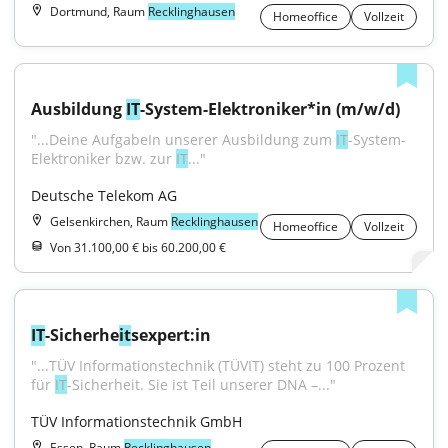
Dortmund, Raum
Recklinghausen
Homeoffice
Vollzeit
Ausbildung 
IT
-System-Elektroniker*in (m/w/d)
"...Deine AufgabeIn unserer Ausbildung zum 
IT
-System-
Elektroniker bzw. zur 
IT
..."
Deutsche Telekom AG
Gelsenkirchen, Raum
Recklinghausen
Homeoffice
Vollzeit
Von 31.100,00 € bis 60.200,00 €
IT
-Sicherhe
it
sexpert:in
"...TÜV Informationstechnik (TÜVIT) steht zu 100 Prozent 
für 
IT
-Sicherheit. Sie ist Teil unserer DNA –..."
TÜV Informationstechnik GmbH
Essen, Raum
Recklinghausen