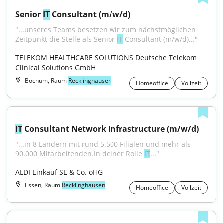
Senior 
IT
 Consultant (m/w/d)
"...unseres Teams besetzen wir zum nächstmöglichen 
Zeitpunkt die Stelle als Senior 
IT
 Consultant (m/w/d)..."
TELEKOM HEALTHCARE SOLUTIONS Deutsche Telekom 
Clinical Solutions GmbH
Bochum, Raum
Recklinghausen
Homeoffice
Vollzeit
IT
 Consultant Network Infrastructure (m/w/d)
"...in 8 Ländern mit rund 5.500 Filialen und mehr als 
90.000 Mitarbeitenden.In deiner Rolle 
IT
..."
ALDI Einkauf SE & Co. oHG
Essen, Raum
Recklinghausen
Homeoffice
Vollzeit