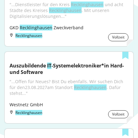
"...Dienstleister für den Kreis 
Recklinghausen
 und acht 
Städte des Kreises 
Recklinghausen
. Mit unseren 
Digitalisierungslösungen..."
GKD 
Recklinghausen
 Zweckverband
Recklinghausen
Vollzeit
Auszubildende 
IT
-Systemelektroniker*in Hard- 
und Software
"...Offen für Neues? Bist Du ebenfalls. Wir suchen Dich 
für den23.08.2027am Standort 
Recklinghausen
. Dafür 
stehst..."
Westnetz GmbH
Recklinghausen
Vollzeit