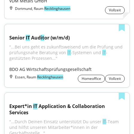
VDM Metals GmbH
Dortmund, Raum
Recklinghausen
Vollzeit
Senior 
IT
 Aud
it
or (w/m/d)
"...Bei uns geht es zukunftsweisend um die Prüfung und 
prüfungsnahe Beratung von 
IT
-Systemen und 
IT
-
gestützten Prozessen..."
BDO AG Wirtschaftsprüfungsgesellschaft
Essen, Raum
Recklinghausen
Homeoffice
Vollzeit
Expert*in 
IT
 Application & Collaboration 
Services
"...Durch Deinen Einsatz unterstützt Du unser 
IT
-Team 
und hilfst unseren Mitarbeiter*innen in der 
Geschäftsstelle..."