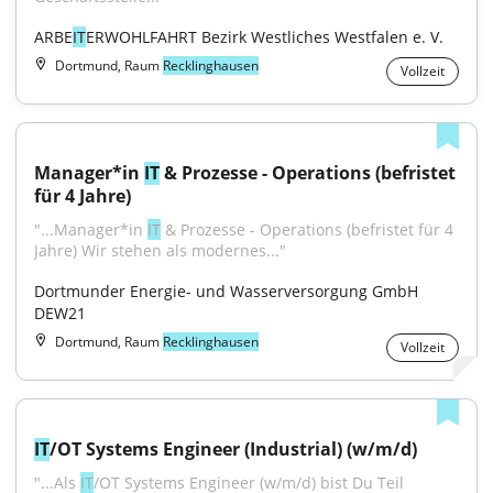
ARBE
IT
ERWOHLFAHRT Bezirk Westliches Westfalen e. V.
Dortmund, Raum
Recklinghausen
Vollzeit
Manager*in 
IT
 & Prozesse - Operations (befristet 
für 4 Jahre)
"...Manager*in 
IT
 & Prozesse - Operations (befristet für 4 
Jahre) Wir stehen als modernes..."
Dortmunder Energie- und Wasserversorgung GmbH 
DEW21
Dortmund, Raum
Recklinghausen
Vollzeit
IT
/OT Systems Engineer (Industrial) (w/m/d)
"...Als 
IT
/OT Systems Engineer (w/m/d) bist Du Teil 