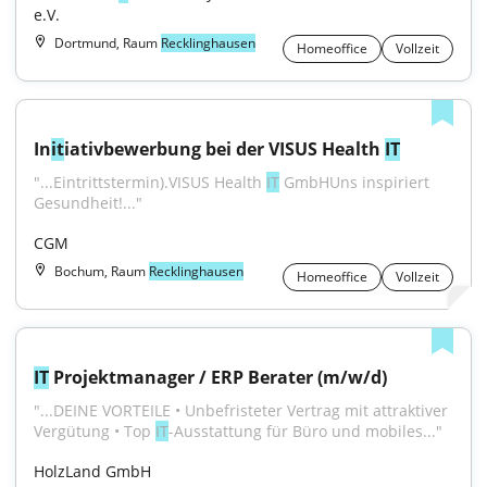
e.V.
Dortmund, Raum
Recklinghausen
Homeoffice
Vollzeit
In
it
iativbewerbung bei der VISUS Health 
IT
"...Eintrittstermin).VISUS Health 
IT
 GmbHUns inspiriert 
Gesundheit!..."
CGM
Bochum, Raum
Recklinghausen
Homeoffice
Vollzeit
IT
 Projektmanager / ERP Berater (m/w/d)
"...DEINE VORTEILE • Unbefristeter Vertrag mit attraktiver 
Vergütung • Top 
IT
-Ausstattung für Büro und mobiles..."
HolzLand GmbH