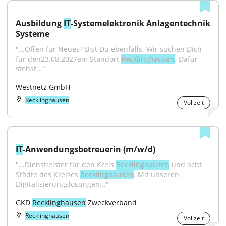
Ausbildung 
IT
-Systemelektronik Anlagentechnik 
Systeme
"...Offen für Neues? Bist Du ebenfalls. Wir suchen Dich 
für den23.08.2027am Standort 
Recklinghausen
. Dafür 
stehst..."
Westnetz GmbH
Recklinghausen
Vollzeit
IT
-Anwendungsbetreuerin (m/w/d)
"...Dienstleister für den Kreis 
Recklinghausen
 und acht 
Städte des Kreises 
Recklinghausen
. Mit unseren 
Digitalisierungslösungen..."
GKD 
Recklinghausen
 Zweckverband
Recklinghausen
Vollzeit