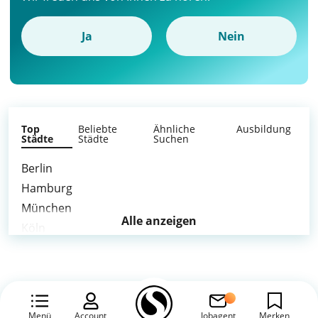
Ja
Nein
Top
Beliebte
Ähnliche
Ausbildung
Städte
Städte
Suchen
Berlin
Hamburg
München
Alle anzeigen
Köln
Frankfurt am Main
Stuttgart
Düsseldorf
Leipzig
Menü
Account
Jobagent
Merken