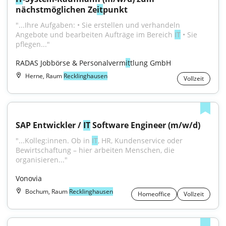
nächstmöglichen Ze
it
punkt
"...Ihre Aufgaben: • Sie erstellen und verhandeln 
Angebote und bearbeiten Aufträge im Bereich 
IT
 • Sie 
pflegen..."
RADAS Jobbörse & Personalverm
it
tlung GmbH
Herne, Raum
Recklinghausen
Vollzeit
SAP Entwickler / 
IT
 Software Engineer (m/w/d)
"...Kolleg:innen. Ob in 
IT
, HR, Kundenservice oder 
Bewirtschaftung – hier arbeiten Menschen, die 
organisieren..."
Vonovia
Bochum, Raum
Recklinghausen
Homeoffice
Vollzeit