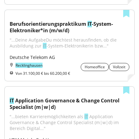
Berufsorientierungspraktikum 
IT
-System-
Elektroniker*in (m/w/d)
"...Deine AufgabeDu möchtest herausfinden, ob die 
Ausbildung zur 
IT
-System-Elektronikerin bzw..."
Deutsche Telekom AG
Recklinghausen
Homeoffice
Vollzeit
Von 31.100,00 € bis 60.200,00 €
IT
 Application Governance & Change Control 
Specialist (m|w|d)
"...bieten Karrieremöglichkeiten als 
IT
 Application 
Governance & Change Control Specialist (m|w|d) im 
Bereich Digital..."