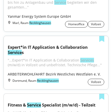
bis hin zu Anlagenbau und 
Service
 begleiten wir den 
gesamten..."
Yanmar Energy System Europe GmbH
Marl, Raum
Recklinghausen
Homeoffice
Vollzeit
Expert*in IT Application & Collaboration 
Service
s
"...Expert*in IT Application & Collaboration 
Services
(m/w/d) in Vollzeit und unbefristet. Technische Pflege..."
ARBEITERWOHLFAHRT Bezirk Westliches Westfalen e. V.
Dortmund, Raum
Recklinghausen
Vollzeit
Fitness & 
Service
 Specialist (m/w/d) - Teilzeit