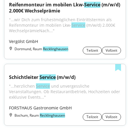
Reifenmonteur im mobilen Lkw-
Service
 (m/w/d) 
2.000€ Wechselprämie
"...wir Dich zum frühestmöglichen Eintrittstermin als 
Reifenmonteur im mobilen Lkw-
Service
 (m/w/d) 2.000€ 
WechselprämieNach..."
Vergölst GmbH
Dortmund, Raum
Recklinghausen
Teilzeit
Vollzeit
Schichtleiter 
Service
 (m/w/d)
"...herzlichen 
Service
 und unvergessliche 
Veranstaltungen. Ob Restaurantbetrieb, Hochzeiten oder 
exklusive Events..."
FORSTHAUS Gastronomie GmbH
Bochum, Raum
Recklinghausen
Teilzeit
Vollzeit