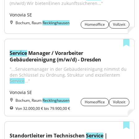
(m/w/d) Wir bietenEinen zukunftssicheren..."
Vonovia SE
Bochum, Raum
Recklinghausen
Homeoffice
Vollzeit
Service
 Manager / Vorarbeiter 
Gebäudereinigung (m/w/d) - Dresden
"...Servicemanager in der Gebäudereinigung nimmst du 
den Schlüssel zu Ordnung, Struktur und exzellentem 
Service
..."
Vonovia SE
Bochum, Raum
Recklinghausen
Homeoffice
Vollzeit
Von 32.000,00 € bis 79.900,00 €
Standortleiter im Technischen 
Service
 | 