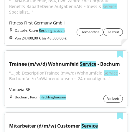
"...AHAB-Akademie, BSA, uvm.Zahlreiche Corporate 
Benefits-RabatteDeine AufgabennAls Fitness & 
Service
Specialist..."
Fitness First Germany GmbH
Datteln, Raum
Recklinghausen
Homeoffice
Teilzeit
Von 24.400,00 € bis 48.500,00 €
Trainee (m/w/d) Wohnumfeld 
Service
 - Bochum
"...Job DescriptionTrainee (m/w/d) Wohnumfeld 
Service
 - 
Bochum \n \n \nWährend unseres 24-monatigen..."
Vonovia SE
Bochum, Raum
Recklinghausen
Vollzeit
Mitarbeiter (d/m/w) Customer 
Service