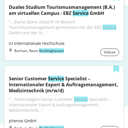
Duales Studium Tourismusmanagement (B.A.) 
am virtuellen Campus - EBZ 
Service
 GmbH
"...Starte Deine Zukunft im Bereich 
Tourismusmanagement gemeinsam mit der EBZ 
Service
GmbH und der IU..."
IU Internationale Hochschule
Bochum, Raum
Recklinghausen
Vollzeit
Senior Customer 
Service
 Specialist – 
Internationaler Export & Auftragsmanagement, 
Medizintechnik (m/w/d)
"...Technologien.Senior Customer 
Service
 Specialist – 
Internationaler Export & Auftragsmanagement, 
Medizintechnik..."
phenox GmbH