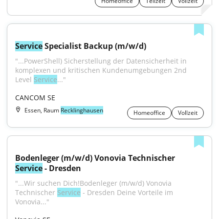
Homeoffice
Teilzeit
Vollzeit
Service
 Specialist Backup (m/w/d)
"...PowerShell) Sicherstellung der Datensicherheit in 
komplexen und kritischen Kundenumgebungen 2nd 
Level 
Service
..."
CANCOM SE
Essen, Raum
Recklinghausen
Homeoffice
Vollzeit
Bodenleger (m/w/d) Vonovia Technischer 
Service
 - Dresden
"...​Wir suchen Dich!Bodenleger (m/w/d) Vonovia 
Technischer 
Service
 - Dresden Deine Vorteile im 
Vonovia..."