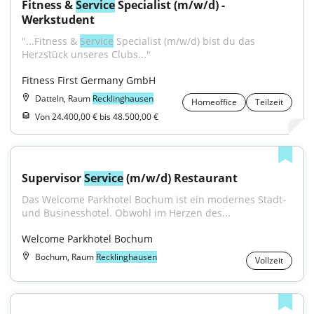
Fitness & 
Service
 Specialist (m/w/d) - 
Werkstudent
"...Fitness & 
Service
 Specialist (m/w/d) bist du das 
Herzstück unseres Clubs..."
Fitness First Germany GmbH
Datteln, Raum
Recklinghausen
Homeoffice
Teilzeit
Von 24.400,00 € bis 48.500,00 €
Supervisor 
Service
 (m/w/d) Restaurant
Das Welcome Parkhotel Bochum ist ein modernes Stadt- 
und Businesshotel. Obwohl im Herzen des...
Welcome Parkhotel Bochum
Bochum, Raum
Recklinghausen
Vollzeit