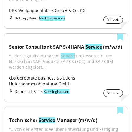
RRK Wellpappenfabrik GmbH & Co. KG
Bottrop, Raum
Recklinghausen
Vollzeit
Senior Consultant SAP S/4HANA 
Service
 (m/w/d)
"...der Digitalisierung von 
Service
 Prozessen ein. Die 
klassischen SAP Produkte SAP CS (ECC) und SAP CRM 
werden abgelöst..."
cbs Corporate Business Solutions 
Unternehmensberatung GmbH
Dortmund, Raum
Recklinghausen
Vollzeit
Technischer 
Service
 Manager (m/w/d)
"...Von der ersten Idee über Entwicklung und Fertigung 