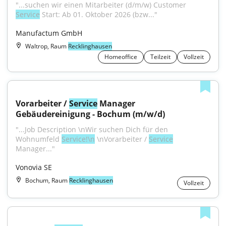
"...suchen wir einen Mitarbeiter (d/m/w) Customer 
Service
 Start: Ab 01. Oktober 2026 (bzw..."
Manufactum GmbH
Waltrop, Raum
Recklinghausen
Homeoffice
Teilzeit
Vollzeit
Vorarbeiter / 
Service
 Manager 
Gebäudereinigung - Bochum (m/w/d)
"...Job Description \nWir suchen Dich für den 
Wohnumfeld 
Service!\n
 \nVorarbeiter / 
Service
Manager..."
Vonovia SE
Bochum, Raum
Recklinghausen
Vollzeit