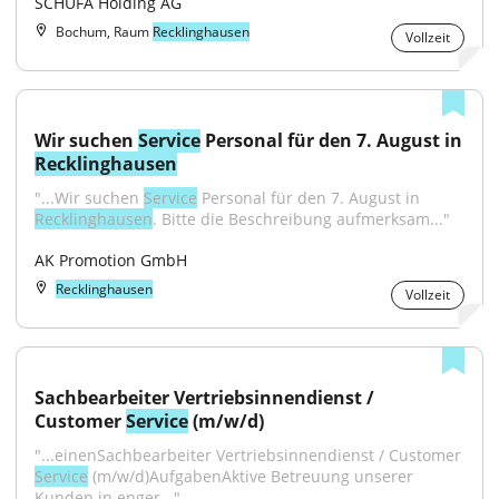
SCHUFA Holding AG
Bochum, Raum
Recklinghausen
Vollzeit
Wir suchen 
Service
 Personal für den 7. August in 
Recklinghausen
"...Wir suchen 
Service
 Personal für den 7. August in 
Recklinghausen
. Bitte die Beschreibung aufmerksam..."
AK Promotion GmbH
Recklinghausen
Vollzeit
Sachbearbeiter Vertriebsinnendienst / 
Customer 
Service
 (m/w/d)
"...einenSachbearbeiter Vertriebsinnendienst / Customer 
Service
 (m/w/d)AufgabenAktive Betreuung unserer 
Kunden in enger..."