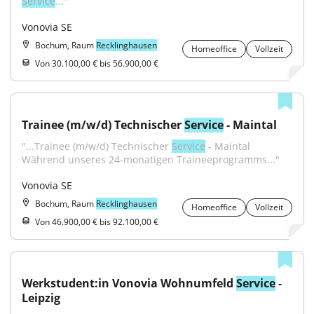
Service
..."
Vonovia SE
Bochum, Raum
Recklinghausen
Homeoffice
Vollzeit
Von 30.100,00 € bis 56.900,00 €
Trainee (m/w/d) Technischer 
Service
 - Maintal
"...Trainee (m/w/d) Technischer 
Service
 - Maintal 
Während unseres 24-monatigen Traineeprogramms..."
Vonovia SE
Bochum, Raum
Recklinghausen
Homeoffice
Vollzeit
Von 46.900,00 € bis 92.100,00 €
Werkstudent:in Vonovia Wohnumfeld 
Service
 - 
Leipzig