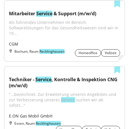
Mitarbeiter 
Service
 & Support (m/w/d)
Als führendes Unternehmen im Bereich 
Softwarelösungen für das Gesundheitswesen sind wir in 
19...
CGM
Bochum, Raum
Recklinghausen
Homeoffice
Vollzeit
Techniker - 
Service
, Kontrolle & Inspektion CNG 
(m/w/d)
"...bezeichnet. Zur Erweiterung unseres Angebotes und 
zur Verbesserung unseres 
Service
 suchen wir ab 
sofort..."
E.ON Gas Mobil GmbH
Essen, Raum
Recklinghausen