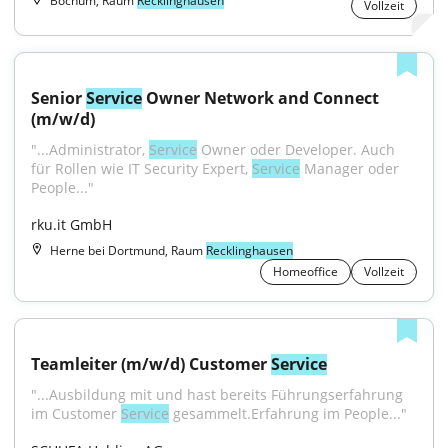
Bochum, Raum
Recklinghausen
Vollzeit
Senior 
Service
 Owner Network and Connect 
(m/w/d)
"...Administrator, 
Service
 Owner oder Developer. Auch 
für Rollen wie IT Security Expert, 
Service
 Manager oder 
People..."
rku.it GmbH
Herne bei Dortmund, Raum
Recklinghausen
Homeoffice
Vollzeit
Teamleiter (m/w/d) Customer 
Service
"...Ausbildung mit und hast bereits Führungserfahrung 
im Customer 
Service
 gesammelt.Erfahrung im People..."