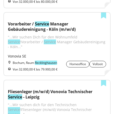
Von 32.000,00 € bis 80.000,00 €
Vorarbeiter / 
Service
 Manager 
Gebäudereinigung - Köln (m/w/d)
"...Wir suchen Dich für den Wohnumfeld 
Service
!Vorarbeiter / 
Service
 Manager Gebäudereinigung 
- Köln..."
Vonovia SE
Bochum, Raum
Recklinghausen
Homeoffice
Vollzeit
Von 32.000,00 € bis 79.900,00 €
Fliesenleger (m/w/d) Vonovia Technischer 
Service
 - Leipzig
"...Wir suchen dich für den Technischen 
Service
!Fliesenleger (m/w/d) Vonovia Technischer 