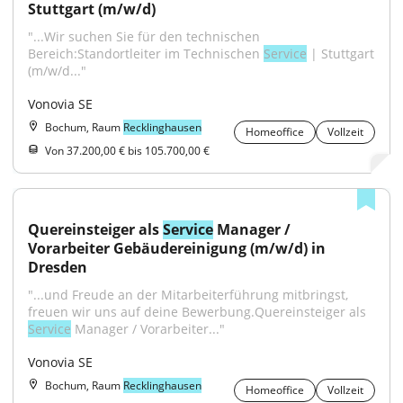
Stuttgart (m/w/d)
"...Wir suchen Sie für den technischen 
Bereich:Standortleiter im Technischen 
Service
 | Stuttgart 
(m/w/d..."
Vonovia SE
Bochum, Raum
Recklinghausen
Homeoffice
Vollzeit
Von 37.200,00 € bis 105.700,00 €
Quereinsteiger als 
Service
 Manager / 
Vorarbeiter Gebäudereinigung (m/w/d) in 
Dresden
"...und Freude an der Mitarbeiterführung mitbringst, 
freuen wir uns auf deine Bewerbung.Quereinsteiger als 
Service
 Manager / Vorarbeiter..."
Vonovia SE
Bochum, Raum
Recklinghausen
Homeoffice
Vollzeit