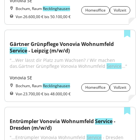
Vonovia SE
Bochum, Raum
Recklinghausen
Homeoffice
Vollzeit
Von 26.600,00 € bis 50.100,00 €
Gärtner Grünpflege Vonovia Wohnumfeld 
Service
 - Leipzig (m/w/d)
"...Wer lässt dir Platz zum Wachsen? / Wir machen 
das.Gärtner Grünpflege Vonovia Wohnumfeld 
Service
..."
Vonovia SE
Bochum, Raum
Recklinghausen
Homeoffice
Vollzeit
Von 23.700,00 € bis 48.000,00 €
Entrümpler Vonovia Wohnumfeld 
Service
 - 
Dresden (m/w/d)
"...Entrümpler Vonovia Wohnumfeld 
Service
 - Dresden 