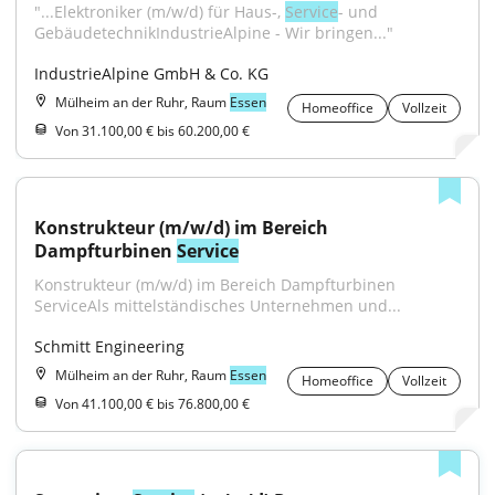
"...Elektroniker (m/w/d) für Haus-, 
Service
- und 
GebäudetechnikIndustrieAlpine - Wir bringen..."
IndustrieAlpine GmbH & Co. KG
Mülheim an der Ruhr, Raum
Essen
Homeoffice
Vollzeit
Von 31.100,00 € bis 60.200,00 €
Konstrukteur (m/w/d) im Bereich 
Dampfturbinen 
Service
Konstrukteur (m/w/d) im Bereich Dampfturbinen 
ServiceAls mittelständisches Unternehmen und...
Schmitt Engineering
Mülheim an der Ruhr, Raum
Essen
Homeoffice
Vollzeit
Von 41.100,00 € bis 76.800,00 €