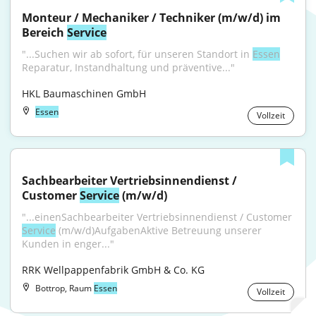
Monteur / Mechaniker / Techniker (m/w/d) im 
Bereich 
Service
"...Suchen wir ab sofort, für unseren Standort in 
Essen
Reparatur, Instandhaltung und präventive..."
HKL Baumaschinen GmbH
Essen
Vollzeit
Sachbearbeiter Vertriebsinnendienst / 
Customer 
Service
 (m/w/d)
"...einenSachbearbeiter Vertriebsinnendienst / Customer 
Service
 (m/w/d)AufgabenAktive Betreuung unserer 
Kunden in enger..."
RRK Wellpappenfabrik GmbH & Co. KG
Bottrop, Raum
Essen
Vollzeit