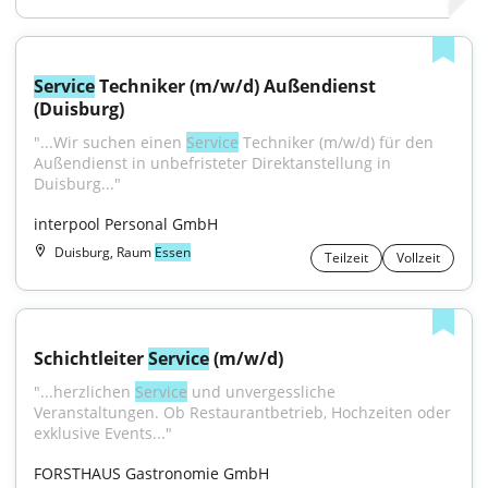
Service
 Techniker (m/w/d) Außendienst 
(Duisburg)
"...Wir suchen einen 
Service
 Techniker (m/w/d) für den 
Außendienst in unbefristeter Direktanstellung in 
Duisburg..."
interpool Personal GmbH
Duisburg, Raum
Essen
Teilzeit
Vollzeit
Schichtleiter 
Service
 (m/w/d)
"...herzlichen 
Service
 und unvergessliche 
Veranstaltungen. Ob Restaurantbetrieb, Hochzeiten oder 
exklusive Events..."
FORSTHAUS Gastronomie GmbH