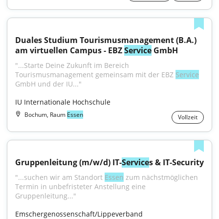
Duales Studium Tourismusmanagement (B.A.) 
am virtuellen Campus - EBZ 
Service
 GmbH
"...Starte Deine Zukunft im Bereich 
Tourismusmanagement gemeinsam mit der EBZ 
Service
GmbH und der IU..."
IU Internationale Hochschule
Bochum, Raum
Essen
Vollzeit
Gruppenleitung (m/w/d) IT-
Service
s & IT-Security
"...suchen wir am Standort 
Essen
 zum nächstmöglichen 
Termin in unbefristeter Anstellung eine 
Gruppenleitung..."
Emschergenossenschaft/Lippeverband