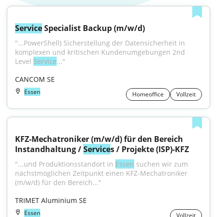
Service
 Specialist Backup (m/w/d)
"...PowerShell) Sicherstellung der Datensicherheit in 
komplexen und kritischen Kundenumgebungen 2nd 
Level 
Service
..."
CANCOM SE
Essen
Homeoffice
Vollzeit
KFZ-Mechatroniker (m/w/d) für den Bereich 
Instandhaltung / 
Service
s / Projekte (ISP)-KFZ
"...und Produktionsstandort in 
Essen
 suchen wir zum 
nächstmöglichen Zeitpunkt einen KFZ-Mechatroniker 
(m/w/d) für den Bereich..."
TRIMET Aluminium SE
Essen
Vollzeit