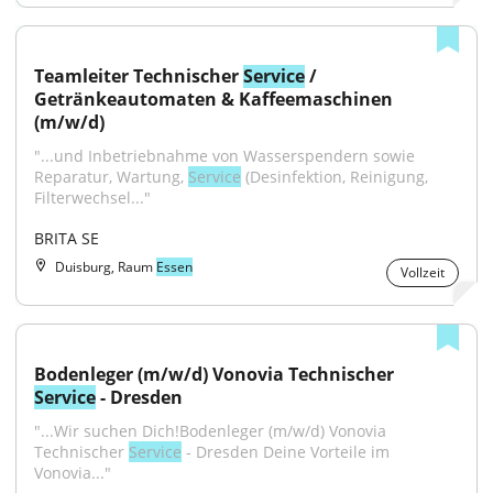
Teamleiter Technischer 
Service
 / 
Getränkeautomaten & Kaffeemaschinen 
(m/w/d)
"...und Inbetriebnahme von Wasserspendern sowie 
Reparatur, Wartung, 
Service
 (Desinfektion, Reinigung, 
Filterwechsel..."
BRITA SE
Duisburg, Raum
Essen
Vollzeit
Bodenleger (m/w/d) Vonovia Technischer 
Service
 - Dresden
"...​Wir suchen Dich!Bodenleger (m/w/d) Vonovia 
Technischer 
Service
 - Dresden Deine Vorteile im 
Vonovia..."