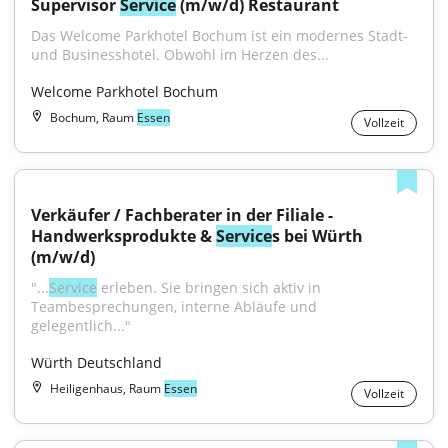
Supervisor 
Service
 (m/w/d) Restaurant
Das Welcome Parkhotel Bochum ist ein modernes Stadt- 
und Businesshotel. Obwohl im Herzen des...
Welcome Parkhotel Bochum
Bochum, Raum
Essen
Vollzeit
Verkäufer / Fachberater in der Filiale - 
Handwerksprodukte & 
Service
s bei Würth 
(m/w/d)
"...
Service
 erleben. Sie bringen sich aktiv in 
Teambesprechungen, interne Abläufe und 
gelegentlich..."
Würth Deutschland
Heiligenhaus, Raum
Essen
Vollzeit