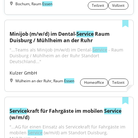
Bochum, Raum
Essen
Teilzeit
Vollzeit
Minijob (m/w/d) im Dental-
Service
 Raum 
Duisburg / Mühlheim an der Ruhr
"...Teams als Minijob (m/w/d) im Dental-
Service
 - Raum 
Duisburg / Mühlheim an der Ruhr Standort 
Deutschland..."
Kulzer GmbH
Mülheim an der Ruhr, Raum
Essen
Homeoffice
Teilzeit
Service
kraft für Fahrgäste im mobilen 
Service
(w/m/d)
"...AG für einen Einsatz als Servicekraft für Fahrgäste im 
mobilen 
Service
 (w/m/d) am Standort Duisburg, 