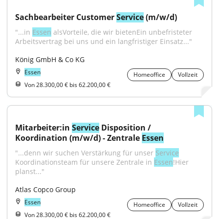
Sachbearbeiter Customer 
Service
 (m/w/d)
"...in 
Essen
 alsVorteile, die wir bietenEin unbefristeter 
Arbeitsvertrag bei uns und ein langfristiger Einsatz..."
König GmbH & Co KG
Essen
Homeoffice
Vollzeit
Von 28.300,00 € bis 62.200,00 €
Mitarbeiter:in 
Service
 Disposition / 
Koordination (m/w/d) - Zentrale 
Essen
"...denn wir suchen Verstärkung für unser 
Service
Koordinationsteam für unsere Zentrale in 
Essen
!Hier 
planst..."
Atlas Copco Group
Essen
Homeoffice
Vollzeit
Von 28.300,00 € bis 62.200,00 €