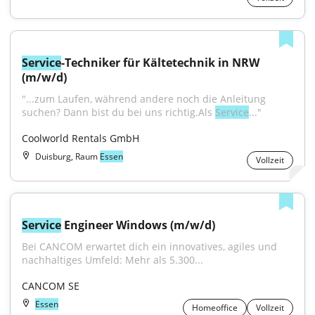
Service
-Techniker für Kältetechnik in NRW 
(m/w/d)
"...zum Laufen, während andere noch die Anleitung 
suchen? Dann bist du bei uns richtig.Als 
Service
..."
Coolworld Rentals GmbH
Duisburg, Raum
Essen
Vollzeit
Service
 Engineer Windows (m/w/d)
Bei CANCOM erwartet dich ein innovatives, agiles und 
nachhaltiges Umfeld: Mehr als 5.300...
CANCOM SE
Essen
Homeoffice
Vollzeit