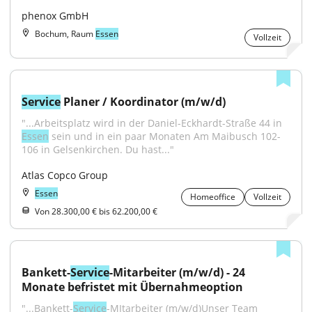
phenox GmbH
Bochum, Raum
Essen
Vollzeit
Service
 Planer / Koordinator (m/w/d)
"...Arbeitsplatz wird in der Daniel-Eckhardt-Straße 44 in 
Essen
 sein und in ein paar Monaten Am Maibusch 102-
106 in Gelsenkirchen. Du hast..."
Atlas Copco Group
Essen
Homeoffice
Vollzeit
Von 28.300,00 € bis 62.200,00 €
Bankett-
Service
-Mitarbeiter (m/w/d) - 24 
Monate befristet mit Übernahmeoption
"...Bankett-
Service
-MItarbeiter (m/w/d)Unser Team 