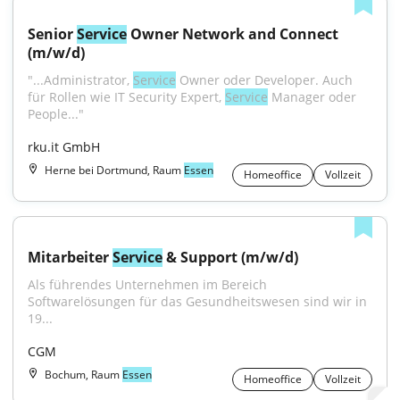
Senior 
Service
 Owner Network and Connect 
(m/w/d)
"...Administrator, 
Service
 Owner oder Developer. Auch 
für Rollen wie IT Security Expert, 
Service
 Manager oder 
People..."
rku.it GmbH
Herne bei Dortmund, Raum
Essen
Homeoffice
Vollzeit
Mitarbeiter 
Service
 & Support (m/w/d)
Als führendes Unternehmen im Bereich 
Softwarelösungen für das Gesundheitswesen sind wir in 
19...
CGM
Bochum, Raum
Essen
Homeoffice
Vollzeit