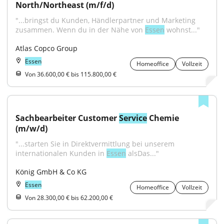
North/Northeast (m/f/d)
"...bringst du Kunden, Händlerpartner und Marketing 
zusammen. Wenn du in der Nähe von 
Essen
 wohnst..."
Atlas Copco Group
Essen
Homeoffice
Vollzeit
Von 36.600,00 € bis 115.800,00 €
Sachbearbeiter Customer 
Service
 Chemie 
(m/w/d)
"...starten Sie in Direktvermittlung bei unserem 
internationalen Kunden in 
Essen
 alsDas..."
König GmbH & Co KG
Essen
Homeoffice
Vollzeit
Von 28.300,00 € bis 62.200,00 €