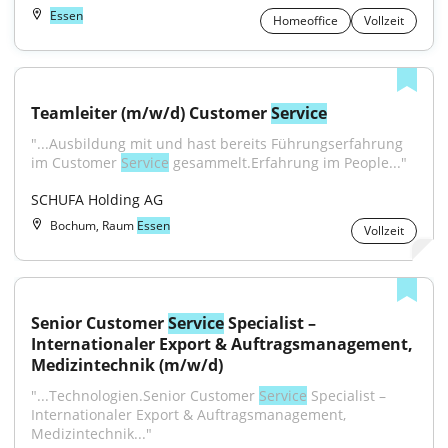
Essen
Homeoffice
Vollzeit
Teamleiter (m/w/d) Customer 
Service
"...Ausbildung mit und hast bereits Führungserfahrung 
im Customer 
Service
 gesammelt.Erfahrung im People..."
SCHUFA Holding AG
Bochum, Raum
Essen
Vollzeit
Senior Customer 
Service
 Specialist – 
Internationaler Export & Auftragsmanagement, 
Medizintechnik (m/w/d)
"...Technologien.Senior Customer 
Service
 Specialist – 
Internationaler Export & Auftragsmanagement, 
Medizintechnik..."