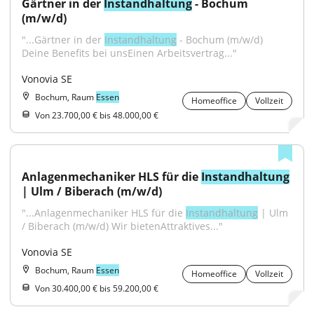
Gärtner in der 
Instandhaltung
 - Bochum 
(m/w/d)
"...Gärtner in der 
Instandhaltung
 - Bochum (m/w/d) 
Deine Benefits bei unsEinen Arbeitsvertrag..."
Vonovia SE
Bochum, Raum
Essen
Homeoffice
Vollzeit
Von 23.700,00 € bis 48.000,00 €
Anlagenmechaniker HLS für die 
Instandhaltung
| Ulm / Biberach (m/w/d)
"...Anlagenmechaniker HLS für die 
Instandhaltung
 | Ulm 
/ Biberach (m/w/d) Wir bietenAttraktives..."
Vonovia SE
Bochum, Raum
Essen
Homeoffice
Vollzeit
Von 30.400,00 € bis 59.200,00 €