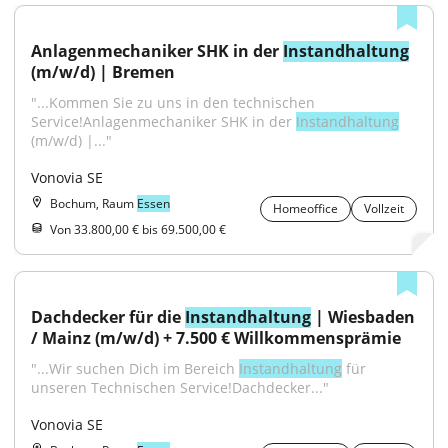
Anlagenmechaniker SHK in der 
Instandhaltung
(m/w/d) | Bremen
"...Kommen Sie zu uns in den technischen 
Service!Anlagenmechaniker SHK in der 
Instandhaltung
(m/w/d) |..."
Vonovia SE
Bochum, Raum
Essen
Homeoffice
Vollzeit
Von 33.800,00 € bis 69.500,00 €
Dachdecker für die 
Instandhaltung
 | Wiesbaden 
/ Mainz (m/w/d) + 7.500 € Willkommensprämie
"...Wir suchen Dich im Bereich 
Instandhaltung
 für 
unseren Technischen Service!Dachdecker..."
Vonovia SE