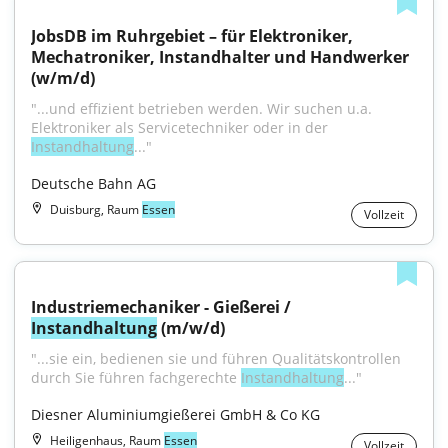
JobsDB im Ruhrgebiet – für Elektroniker, 
Mechatroniker, Instandhalter und Handwerker 
(w/m/d)
"...und effizient betrieben werden. Wir suchen u.a. 
Elektroniker als Servicetechniker oder in der 
Instandhaltung
..."
Deutsche Bahn AG
Duisburg, Raum
Essen
Vollzeit
Industriemechaniker - Gießerei / 
Instandhaltung
 (m/w/d)
"...sie ein, bedienen sie und führen Qualitätskontrollen 
durch Sie führen fachgerechte 
Instandhaltung
..."
Diesner Aluminiumgießerei GmbH & Co KG
Heiligenhaus, Raum
Essen
Vollzeit