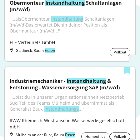
Obermonteur 
Instandhaltung
 Schaltanlagen 
(m/w/d)
"...alsObermonteur 
Instandhaltung
 Schaltanlagen 
(m/w/d)Das erwartet DichIn deiner Position als 
Obermonteur (m/w/d..."
ELE Verteilnetz GmbH
Gladbeck, Raum
Essen
Vollzeit
Industriemechaniker - 
Instandhaltung
 & 
Entstörung - Wasserversorgung SAP (m/w/d)
"...bist du in unserer Organisationseinheit Netzbetrieb 
Süd Teil des Teams Mülheim und übernimmst als 
Generalist Bau-, 
Instandhaltungs
..."
RWW Rheinisch-Westfälische Wasserwerksgesellschaft 
mbH
Mülheim an der Ruhr, Raum
Essen
Homeoffice
Vollzeit