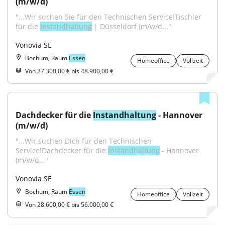
(m/w/d)
"...Wir suchen Sie für den Technischen Service!Tischler 
für die 
Instandhaltung
 | Düsseldorf (m/w/d..."
Vonovia SE
Bochum, Raum
Essen
Homeoffice
Vollzeit
Von 27.300,00 € bis 48.900,00 €
Dachdecker für die 
Instandhaltung
 - Hannover 
(m/w/d)
"...Wir suchen Dich für den Technischen 
Service!Dachdecker für die 
Instandhaltung
 - Hannover 
(m/w/d..."
Vonovia SE
Bochum, Raum
Essen
Homeoffice
Vollzeit
Von 28.600,00 € bis 56.000,00 €