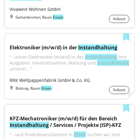
Vivawest Wohnen GmbH
Gelsenkirchen, Raum
Essen
Vollzeit
Elektroniker (m/w/d) in der 
Instandhaltung
"...einen Elektroniker (m/w/d) in der 
Instandhaltung
 Ihre 
Aufgaben: Inbetriebnahme, Wartung und 
Instandhaltung
unseres..."
RRK Wellpappenfabrik GmbH & Co. KG
Bottrop, Raum
Essen
Vollzeit
KFZ-Mechatroniker (m/w/d) für den Bereich 
Instandhaltung
 / Services / Projekte (ISP)-KFZ
"...und Produktionsstandort in 
Essen
 suchen wir zum 