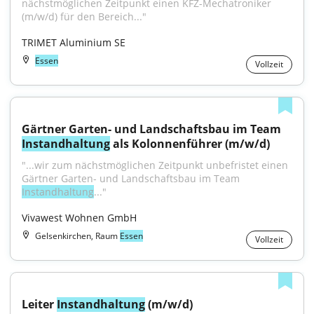
nächstmöglichen Zeitpunkt einen KFZ-Mechatroniker 
(m/w/d) für den Bereich..."
TRIMET Aluminium SE
Essen
Vollzeit
Gärtner Garten- und Landschaftsbau im Team 
Instandhaltung
 als Kolonnenführer (m/w/d)
"...wir zum nächstmöglichen Zeitpunkt unbefristet einen 
Gärtner Garten- und Landschaftsbau im Team 
Instandhaltung
..."
Vivawest Wohnen GmbH
Gelsenkirchen, Raum
Essen
Vollzeit
Leiter 
Instandhaltung
 (m/w/d)