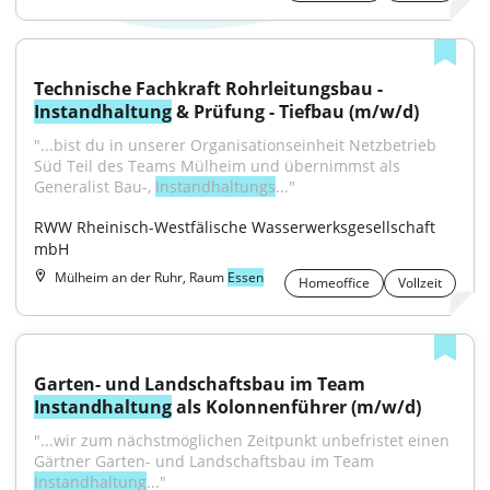
Technische Fachkraft Rohrleitungsbau - 
Instandhaltung
 & Prüfung - Tiefbau (m/w/d)
"...bist du in unserer Organisationseinheit Netzbetrieb 
Süd Teil des Teams Mülheim und übernimmst als 
Generalist Bau-, 
Instandhaltungs
..."
RWW Rheinisch-Westfälische Wasserwerksgesellschaft 
mbH
Mülheim an der Ruhr, Raum
Essen
Homeoffice
Vollzeit
Garten- und Landschaftsbau im Team 
Instandhaltung
 als Kolonnenführer (m/w/d)
"...wir zum nächstmöglichen Zeitpunkt unbefristet einen 
Gärtner Garten- und Landschaftsbau im Team 
Instandhaltung
..."