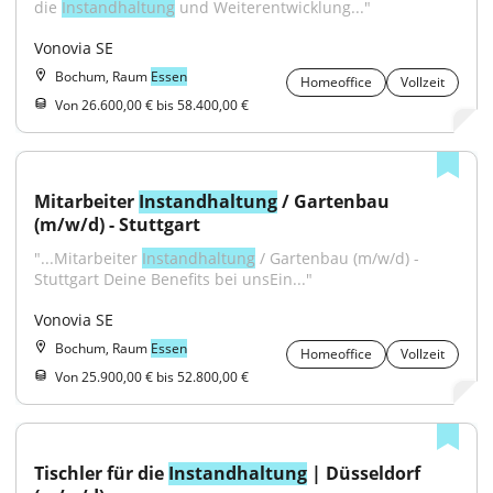
die 
Instandhaltung
 und Weiterentwicklung..."
Vonovia SE
Bochum, Raum
Essen
Homeoffice
Vollzeit
Von 26.600,00 € bis 58.400,00 €
Mitarbeiter 
Instandhaltung
 / Gartenbau 
(m/w/d) - Stuttgart
"...Mitarbeiter 
Instandhaltung
 / Gartenbau (m/w/d) - 
Stuttgart Deine Benefits bei unsEin..."
Vonovia SE
Bochum, Raum
Essen
Homeoffice
Vollzeit
Von 25.900,00 € bis 52.800,00 €
Tischler für die 
Instandhaltung
 | Düsseldorf 