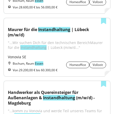
Bochum, Raum
Essen
Homeoffice
Vollzeit
Von 28.600,00 € bis 56.000,00 €
Maurer für die 
Instandhaltung
 | Lübeck 
(m/w/d)
"...Wir suchen Dich für den technischen BereichMaurer 
für die 
Instandhaltung
 | Lübeck (m/w/d..."
Vonovia SE
Bochum, Raum
Essen
Homeoffice
Vollzeit
Von 29.200,00 € bis 60.300,00 €
Handwerker als Quereinsteiger für 
Außenanlagen & 
Instandhaltung
 (m/w/d) - 
Magdeburg
"...komm zu Vonovia und werde Teil unseres Teams für 