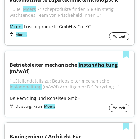
"...Bei 
Moers
 Frischeprodukte finden Sie ein stetig 
wachsendes Team von Frischeheld:innen..."
Moers
 Frischeprodukte GmbH & Co. KG
Moers
Vollzeit
Betriebsleiter mechanische 
Instandhaltung
(m/w/d)
"...Stellendetails zu: Betriebsleiter mechanische 
Instandhaltung
 (m/w/d) Arbeitgeber: DK Recycling..."
DK Recycling und Roheisen GmbH
Duisburg, Raum
Moers
Vollzeit
Bauingenieur / Architekt Für 