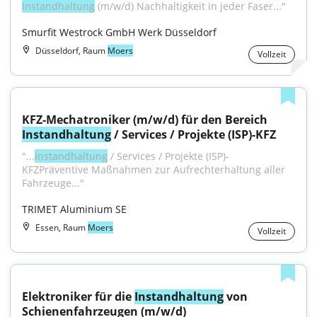
Instandhaltung
 (m/w/d) Nachhaltigkeit in jeder Faser..."
Smurfit Westrock GmbH Werk Düsseldorf
Düsseldorf, Raum
Moers
Vollzeit
KFZ-Mechatroniker (m/w/d) für den Bereich 
Instandhaltung
 / Services / Projekte (ISP)-KFZ
"...
Instandhaltung
 / Services / Projekte (ISP)-
KFZPräventive Maßnahmen zur Aufrechterhaltung aller 
Fahrzeuge..."
TRIMET Aluminium SE
Essen, Raum
Moers
Vollzeit
Elektroniker für die 
Instandhaltung
 von 
Schienenfahrzeugen (m/w/d)