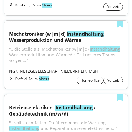
Duisburg, Raum
Moers
Vollzeit
Mechatroniker (w|m|d) 
Instandhaltung
Wasserproduktion und Wärme
"...die Stelle als: Mechatroniker (w|m|d) 
Instandhaltung
Wasserproduktion und WärmeAls Teil unseres Teams 
sorgen..."
NGN NETZGESELLSCHAFT NIEDERRHEIN MBH
Krefeld, Raum
Moers
Homeoffice
Vollzeit
Betriebselektriker - 
Instandhaltung
 / 
Gebäudetechnik (m/w/d)
"...voll zu entfalten. Du übernimmst die Wartung, 
Instandhaltung
 und Reparatur unserer elektrischen..."