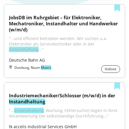
JobsDB im Ruhrgebiet – für Elektroniker, 
Mechatroniker, Instandhalter und Handwerker 
(w/m/d)
"...und effizient betrieben werden. Wir suchen u.a. 
Elektroniker als Servicetechniker oder in der 
Instandhaltung
..."
Deutsche Bahn AG
Duisburg, Raum
Moers
Vollzeit
Industriemechaniker/Schlosser (m/w/d) in der 
Instandhaltung
"...
Instandhaltung
, Wartung, Fehlersuche) liegen in Ihrer 
Verantwortung Die selbstständige Durchführung..."
tk accelis Industrial Services GmbH