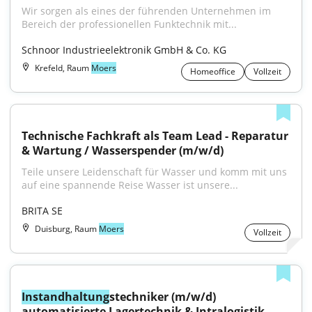
Wir sorgen als eines der führenden Unternehmen im 
Bereich der professionellen Funktechnik mit...
Schnoor Industrieelektronik GmbH & Co. KG
Krefeld, Raum
Moers
Homeoffice
Vollzeit
Technische Fachkraft als Team Lead - Reparatur 
& Wartung / Wasserspender (m/w/d)
Teile unsere Leidenschaft für Wasser und komm mit uns 
auf eine spannende Reise Wasser ist unsere...
BRITA SE
Duisburg, Raum
Moers
Vollzeit
Instandhaltung
stechniker (m/w/d) 
automatisierte Lagertechnik & Intralogistik