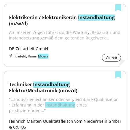
Elektriker:in / Elektroniker:in 
Instandhaltung
(m/w/d)
An unseren Zügen führst du die Wartung, Reparatur und 
Instandsetzung gemäß dem geltenden Regelwerk...
DB Zeitarbeit GmbH
Krefeld, Raum
Moers
Vollzeit
Techniker 
Instandhaltung
 – 
Elektro/Mechatronik (m/w/d)
"...Industriemechaniker oder vergleichbare Qualifikation 
• Erfahrung in der 
Instandhaltung
 eines 
produzierenden..."
Heinrich Manten Qualitätsfleisch vom Niederrhein GmbH 
& Co. KG