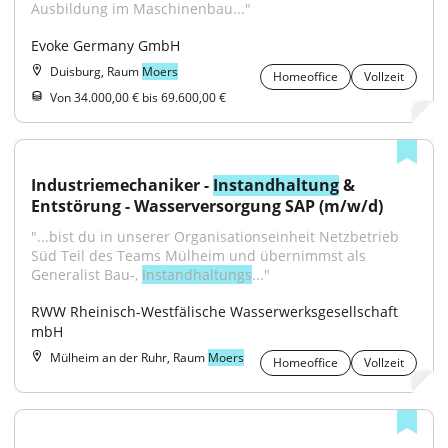
Ausbildung im Maschinenbau..."
Evoke Germany GmbH
Duisburg, Raum
Moers
Homeoffice
Vollzeit
Von 34.000,00 € bis 69.600,00 €
Industriemechaniker - 
Instandhaltung
 & 
Entstörung - Wasserversorgung SAP (m/w/d)
"...bist du in unserer Organisationseinheit Netzbetrieb 
Süd Teil des Teams Mülheim und übernimmst als 
Generalist Bau-, 
Instandhaltungs
..."
RWW Rheinisch-Westfälische Wasserwerksgesellschaft 
mbH
Mülheim an der Ruhr, Raum
Moers
Homeoffice
Vollzeit