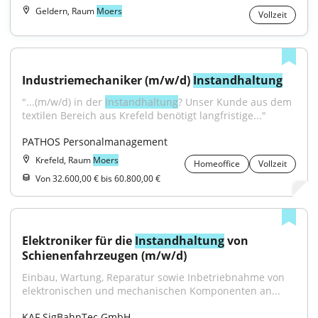
Geldern, Raum
Moers
Vollzeit
Industriemechaniker (m/w/d) 
Instandhaltung
"...(m/w/d) in der 
Instandhaltung
? Unser Kunde aus dem 
textilen Bereich aus Krefeld benötigt langfristige..."
PATHOS Personalmanagement
Krefeld, Raum
Moers
Homeoffice
Vollzeit
Von 32.600,00 € bis 60.800,00 €
Elektroniker für die 
Instandhaltung
 von 
Schienenfahrzeugen (m/w/d)
Einbau, Wartung, Reparatur sowie Inbetriebnahme von 
elektronischen und mechanischen Komponenten an...
KAF SigBahnTec GmbH