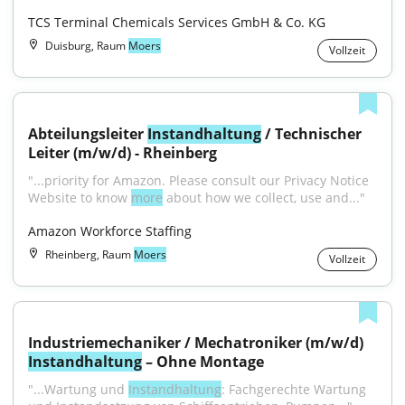
TCS Terminal Chemicals Services GmbH & Co. KG
Duisburg, Raum
Moers
Vollzeit
Abteilungsleiter 
Instandhaltung
 / Technischer 
Leiter (m/w/d) - Rheinberg
"...priority for Amazon. Please consult our Privacy Notice 
Website to know 
more
 about how we collect, use and..."
Amazon Workforce Staffing
Rheinberg, Raum
Moers
Vollzeit
Industriemechaniker / Mechatroniker (m/w/d) 
Instandhaltung
 – Ohne Montage
"...Wartung und 
Instandhaltung
: Fachgerechte Wartung 