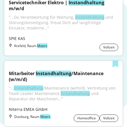
Servicetechniker Elektro | 
Instandhaltung
m/w/d
"...Du Verantwortung für Wartung, 
Instandhaltung
 und 
Störungsbeseitigung. Freue Dich auf langfristige 
Einsätze, moderne..."
SPIE KAS
Krefeld, Raum
Moers
Vollzeit
Mitarbeiter 
Instandhaltung
/Maintenance 
(w/m/d)
"...
Instandhaltung
/Maintenance (w/m/d). Vertretung von 
Team Leader Maintenance 
Instandhaltung
 und 
Reparatur der Maschinen..."
Niterra EMEA GmbH
Duisburg, Raum
Moers
Homeoffice
Vollzeit