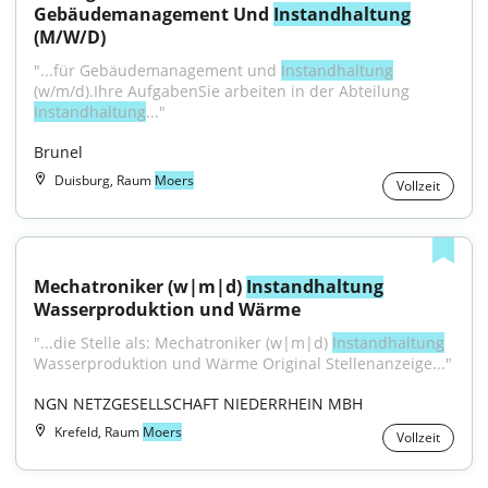
Gebäudemanagement Und 
Instandhaltung
(M/W/D)
"...für Gebäudemanagement und 
Instandhaltung
(w/m/d).Ihre AufgabenSie arbeiten in der Abteilung 
Instandhaltung
..."
Brunel
Duisburg, Raum
Moers
Vollzeit
Mechatroniker (w|m|d) 
Instandhaltung
Wasserproduktion und Wärme
"...die Stelle als: Mechatroniker (w|m|d) 
Instandhaltung
Wasserproduktion und Wärme Original Stellenanzeige..."
NGN NETZGESELLSCHAFT NIEDERRHEIN MBH
Krefeld, Raum
Moers
Vollzeit