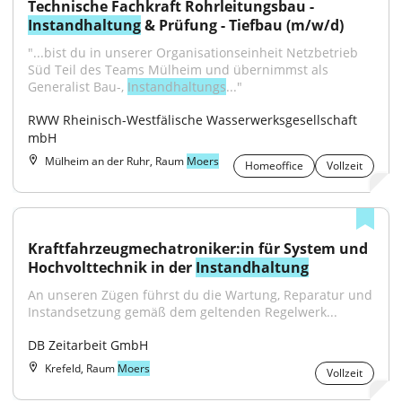
Technische Fachkraft Rohrleitungsbau - 
Instandhaltung
 & Prüfung - Tiefbau (m/w/d)
"...bist du in unserer Organisationseinheit Netzbetrieb 
Süd Teil des Teams Mülheim und übernimmst als 
Generalist Bau-, 
Instandhaltungs
..."
RWW Rheinisch-Westfälische Wasserwerksgesellschaft 
mbH
Mülheim an der Ruhr, Raum
Moers
Homeoffice
Vollzeit
Kraftfahrzeugmechatroniker:in für System und 
Hochvolttechnik in der 
Instandhaltung
An unseren Zügen führst du die Wartung, Reparatur und 
Instandsetzung gemäß dem geltenden Regelwerk...
DB Zeitarbeit GmbH
Krefeld, Raum
Moers
Vollzeit