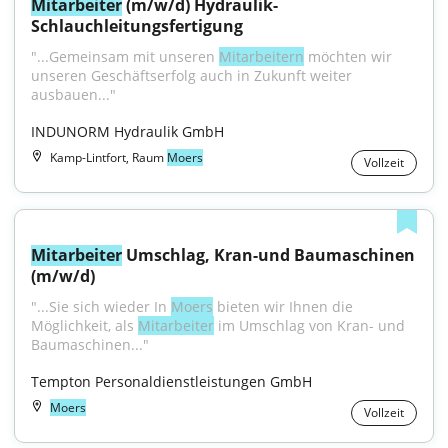
Mitarbeiter
 (m/w/d) Hydraulik-
Schlauchleitungsfertigung
"...Gemeinsam mit unseren 
Mitarbeitern
 möchten wir 
unseren Geschäftserfolg auch in Zukunft weiter 
ausbauen..."
INDUNORM Hydraulik GmbH
Kamp-Lintfort, Raum
Moers
Vollzeit
Mitarbeiter
 Umschlag, Kran-und Baumaschinen 
(m/w/d)
"...Sie sich wieder In 
Moers
 bieten wir Ihnen die 
Möglichkeit, als 
Mitarbeiter
 im Umschlag von Kran- und 
Baumaschinen..."
Tempton Personaldienstleistungen GmbH
Moers
Vollzeit