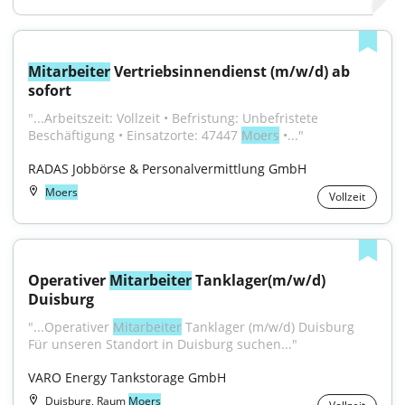
Mitarbeiter
 Vertriebsinnendienst (m/w/d) ab 
sofort
"...Arbeitszeit: Vollzeit • Befristung: Unbefristete 
Beschäftigung • Einsatzorte: 47447 
Moers
 •..."
RADAS Jobbörse & Personalvermittlung GmbH
Moers
Vollzeit
Operativer 
Mitarbeiter
 Tanklager(m/w/d) 
Duisburg
"...Operativer 
Mitarbeiter
 Tanklager (m/w/d) Duisburg 
Für unseren Standort in Duisburg suchen..."
VARO Energy Tankstorage GmbH
Duisburg, Raum
Moers