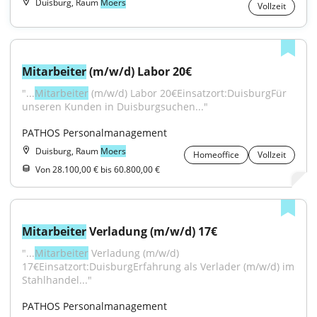
Duisburg, Raum
Moers
Vollzeit
Mitarbeiter
 (m/w/d) Labor 20€
"...
Mitarbeiter
 (m/w/d) Labor 20€Einsatzort:DuisburgFür 
unseren Kunden in Duisburgsuchen..."
PATHOS Personalmanagement
Duisburg, Raum
Moers
Homeoffice
Vollzeit
Von 28.100,00 € bis 60.800,00 €
Mitarbeiter
 Verladung (m/w/d) 17€
"...
Mitarbeiter
 Verladung (m/w/d) 
17€Einsatzort:DuisburgErfahrung als Verlader (m/w/d) im 
Stahlhandel..."
PATHOS Personalmanagement