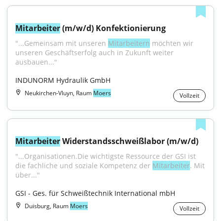
Mitarbeiter
 (m/w/d) Konfektionierung
"...Gemeinsam mit unseren 
Mitarbeitern
 möchten wir 
unseren Geschäftserfolg auch in Zukunft weiter 
ausbauen..."
INDUNORM Hydraulik GmbH
Neukirchen-Vluyn, Raum
Moers
Vollzeit
Mitarbeiter
 Widerstandsschweißlabor (m/w/d)
"...Organisationen.Die wichtigste Ressource der GSI ist 
die fachliche und soziale Kompetenz der 
Mitarbeiter
. Mit 
über..."
GSI - Ges. für Schweißtechnik International mbH
Duisburg, Raum
Moers
Vollzeit