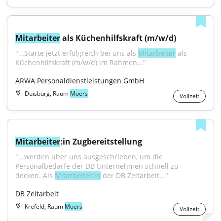
Mitarbeiter
 als Küchenhilfskraft (m/w/d)
"...Starte jetzt erfolgreich bei uns als 
Mitarbeiter
 als 
Küchenhilfskraft (m/w/d) im Rahmen..."
ARWA Personaldienstleistungen GmbH
Duisburg, Raum
Moers
Vollzeit
Mitarbeiter
:in Zugbereitstellung
"...werden über uns ausgeschrieben, um die 
Personalbedarfe der DB Unternehmen schnell zu 
decken. Als 
Mitarbeiter:in
 der DB Zeitarbeit..."
DB Zeitarbeit
Krefeld, Raum
Moers
Vollzeit