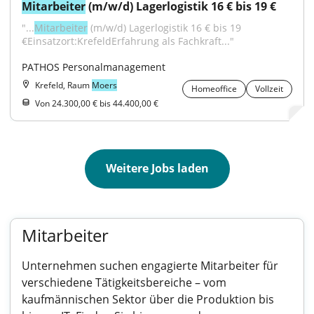
Mitarbeiter
 (m/w/d) Lagerlogistik 16 € bis 19 €
"...
Mitarbeiter
 (m/w/d) Lagerlogistik 16 € bis 19 
€Einsatzort:KrefeldErfahrung als Fachkraft..."
PATHOS Personalmanagement
Krefeld, Raum
Moers
Homeoffice
Vollzeit
Von 24.300,00 € bis 44.400,00 €
Weitere Jobs laden
Mitarbeiter
Unternehmen suchen engagierte Mitarbeiter für
verschiedene Tätigkeitsbereiche – vom
kaufmännischen Sektor über die Produktion bis