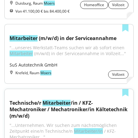
Duisburg, Raum
Moers
Homeoffice
Vollzeit
Von 41.100,00 € bis 84.400,00 €
Mitarbeiter
 (m/w/d) in der Serviceannahme
"...unseres Werkstatt-Teams suchen wir ab sofort einen 
Mitarbeiter
 (m/w/d) in der Serviceannahme in Vollzeit..."
SuS Autotechnik GmbH
Krefeld, Raum
Moers
Vollzeit
Technische/r 
Mitarbeiter
/in / KFZ-
Mechatroniker / Mechatroniker/in Kältetechnik 
(m/w/d)
"...Unternehmen. Wir suchen zum nächstmöglichen 
Zeitpunkt eine/n Technische/n 
Mitarbeiter/in
 / KFZ-
Mechatroniker..."