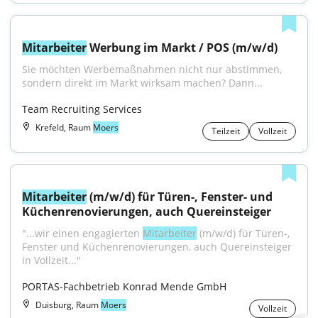
Mitarbeiter
 Werbung im Markt / POS (m/w/d)
Sie möchten Werbemaßnahmen nicht nur abstimmen, 
sondern direkt im Markt wirksam machen? Dann...
Team Recruiting Services
Krefeld, Raum
Moers
Teilzeit
Vollzeit
Mitarbeiter
 (m/w/d) für Türen-, Fenster- und 
Küchenrenovierungen, auch Quereinsteiger
"...wir einen engagierten 
Mitarbeiter
 (m/w/d) für Türen-, 
Fenster und Küchenrenovierungen, auch Quereinsteiger 
in Vollzeit..."
PORTAS-Fachbetrieb Konrad Mende GmbH
Duisburg, Raum
Moers
Vollzeit