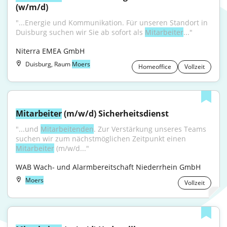
(w/m/d)
"...Energie und Kommunikation. Für unseren Standort in 
Duisburg suchen wir Sie ab sofort als 
Mitarbeiter
..."
Niterra EMEA GmbH
Duisburg, Raum
Moers
Homeoffice
Vollzeit
Mitarbeiter
 (m/w/d) Sicherheitsdienst
"...und 
Mitarbeitenden
. Zur Verstärkung unseres Teams 
suchen wir zum nächstmöglichen Zeitpunkt einen 
Mitarbeiter
 (m/w/d..."
WAB Wach- und Alarmbereitschaft Niederrhein GmbH
Moers
Vollzeit