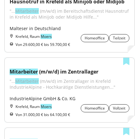
Hausnotruf in Krefeld als Minijob oder Midijob
"...
Mitarbeiter
 (m/w/d) im Bereitschaftsdienst Hausnotruf 
in Krefeld als Minijob oder Midijob Hilfe..."
Malteser in Deutschland
Krefeld, Raum
Moers
Homeoffice
Teilzeit
Von 29.600,00 € bis 59.700,00 €
Mitarbeiter
 (m/w/d) im Zentrallager
"...
Mitarbeiter
 (m/w/d) im Zentrallager in Krefeld 
IndustrieAlpine - Hochkarätige Dienstleistungen..."
IndustrieAlpine GmbH & Co. KG
Krefeld, Raum
Moers
Homeoffice
Vollzeit
Von 31.000,00 € bis 64.100,00 €