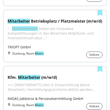
Mitarbeiter
 Betriebsplatz / Platzmeister (m/w/d)
"...
Mitarbeitenden
 bieten wir innovative 
Komplettlösungen in den Bereichen Mobilfunk- und 
Festnetzinfrastruktur..."
TRIOPT GmbH
Duisburg, Raum
Moers
Vollzeit
Kfm. 
Mitarbeiter
 (m/w/d)
+++ DIREKTVERMITTLUNG in Festanstellung (keine 
Zeitarbeit) / Vermittlungsgutscheine (AVGS) werden...
RADAS Jobbörse & Personalvermittlung GmbH
Duisburg, Raum
Moers
Vollzeit