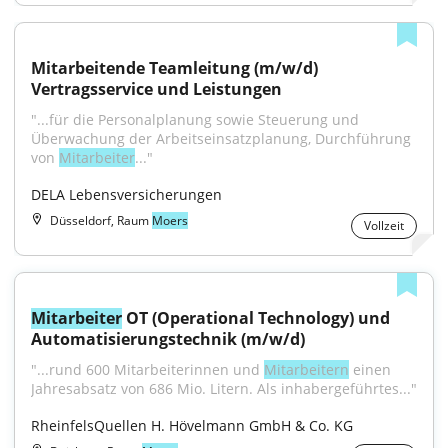
Mitarbeitende Teamleitung (m/w/d) 
Vertragsservice und Leistungen
"...für die Personalplanung sowie Steuerung und 
Überwachung der Arbeitseinsatzplanung, Durchführung 
von 
Mitarbeiter
..."
DELA Lebensversicherungen
Düsseldorf, Raum
Moers
Vollzeit
Mitarbeiter
 OT (Operational Technology) und 
Automatisierungstechnik (m/w/d)
"...rund 600 Mitarbeiterinnen und 
Mitarbeitern
 einen 
Jahresabsatz von 686 Mio. Litern. Als inhabergeführtes..."
RheinfelsQuellen H. Hövelmann GmbH & Co. KG