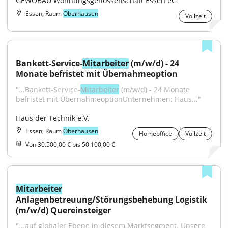
GEWOBAU Wohnungsgenossenschaft Essen eG
Essen, Raum
Oberhausen
Vollzeit
Bankett-Service-
Mitarbeiter
 (m/w/d) - 24 
Monate befristet mit Übernahmeoption
"...Bankett-Service-
Mitarbeiter
 (m/w/d) - 24 Monate 
befristet mit ÜbernahmeoptionUnternehmen: Haus..."
Haus der Technik e.V.
Essen, Raum
Oberhausen
Homeoffice
Vollzeit
Von 30.500,00 € bis 50.100,00 €
Mitarbeiter
Anlagenbetreuung/Störungsbehebung Logistik 
(m/w/d) Quereinsteiger
"...auf globaler Ebene in diesem Marktsegment. Unsere 