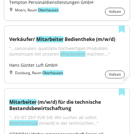
Tempton Personaldienstleistungen GmbH
Moers, Raum
Oberhausen
Vollzeit
Verkäufer/ 
Mitarbeiter
 Bedientheke (m/w/d)
"...saisonalen, qualitativ hochwertigen Produkten. 
Gemeinsam mit unseren 
Mitarbeitern
 möchten..."
Hans Günter Luft GmbH
Duisburg, Raum
Oberhausen
Vollzeit
Mitarbeiter
 (m/w/d) für die technische 
Bestandsbewirtschaftung
"...ES IST ZEIT FÜR SIE! Wir suchen ab sofort 
Mitarbeitende
 (m/w/d) in der technischen..."