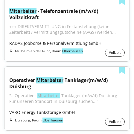
Mitarbeiter
 - Telefonzentrale (m/w/d) 
Vollzeitkraft
+++ DIREKTVERMITTLUNG in Festanstellung (keine 
Zeitarbeit) / Vermittlungsgutscheine (AVGS) werden...
RADAS Jobbörse & Personalvermittlung GmbH
Mülheim an der Ruhr, Raum
Oberhausen
Vollzeit
Operativer 
Mitarbeiter
 Tanklager(m/w/d) 
Duisburg
"...Operativer 
Mitarbeiter
 Tanklager (m/w/d) Duisburg 
Für unseren Standort in Duisburg suchen..."
VARO Energy Tankstorage GmbH
Duisburg, Raum
Oberhausen
Vollzeit