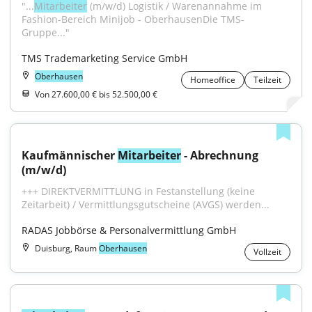
"...
Mitarbeiter
 (m/w/d) Logistik / Warenannahme im 
Fashion-Bereich Minijob - OberhausenDie TMS-
Gruppe..."
TMS Trademarketing Service GmbH
Oberhausen
Homeoffice
Teilzeit
Von 27.600,00 € bis 52.500,00 €
Kaufmännischer 
Mitarbeiter
 - Abrechnung 
(m/w/d)
+++ DIREKTVERMITTLUNG in Festanstellung (keine 
Zeitarbeit) / Vermittlungsgutscheine (AVGS) werden...
RADAS Jobbörse & Personalvermittlung GmbH
Duisburg, Raum
Oberhausen
Vollzeit