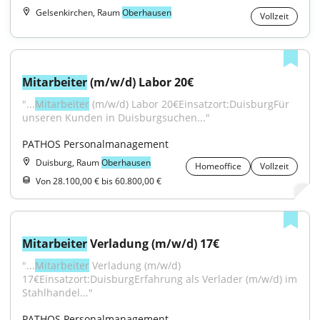
Gelsenkirchen, Raum
Oberhausen
Vollzeit
Mitarbeiter
 (m/w/d) Labor 20€
"...
Mitarbeiter
 (m/w/d) Labor 20€Einsatzort:DuisburgFür 
unseren Kunden in Duisburgsuchen..."
PATHOS Personalmanagement
Duisburg, Raum
Oberhausen
Homeoffice
Vollzeit
Von 28.100,00 € bis 60.800,00 €
Mitarbeiter
 Verladung (m/w/d) 17€
"...
Mitarbeiter
 Verladung (m/w/d) 
17€Einsatzort:DuisburgErfahrung als Verlader (m/w/d) im 
Stahlhandel..."
PATHOS Personalmanagement