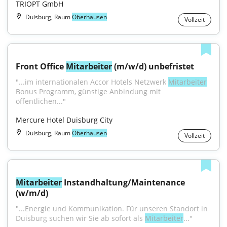
TRIOPT GmbH
Duisburg, Raum
Oberhausen
Vollzeit
Front Office 
Mitarbeiter
 (m/w/d) unbefristet
"...im internationalen Accor Hotels Netzwerk 
Mitarbeiter
Bonus Programm, günstige Anbindung mit 
öffentlichen..."
Mercure Hotel Duisburg City
Duisburg, Raum
Oberhausen
Vollzeit
Mitarbeiter
 Instandhaltung/Maintenance 
(w/m/d)
"...Energie und Kommunikation. Für unseren Standort in 
Duisburg suchen wir Sie ab sofort als 
Mitarbeiter
..."