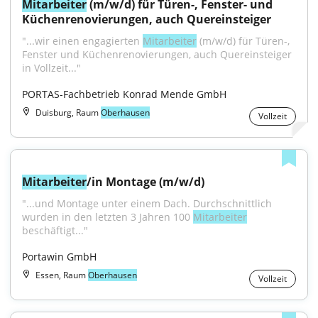
Mitarbeiter
 (m/w/d) für Türen-, Fenster- und 
Küchenrenovierungen, auch Quereinsteiger
"...wir einen engagierten 
Mitarbeiter
 (m/w/d) für Türen-, 
Fenster und Küchenrenovierungen, auch Quereinsteiger 
in Vollzeit..."
PORTAS-Fachbetrieb Konrad Mende GmbH
Duisburg, Raum
Oberhausen
Vollzeit
Mitarbeiter
/in Montage (m/w/d)
"...und Montage unter einem Dach. Durchschnittlich 
wurden in den letzten 3 Jahren 100 
Mitarbeiter
beschäftigt..."
Portawin GmbH
Essen, Raum
Oberhausen
Vollzeit