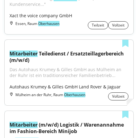
Kundenservice..."
Xact the voice company GmbH
Essen, Raum
Oberhausen
Teilzeit
Vollzeit
Mitarbeiter
 Teiledienst / Ersatzteillagerbereich 
(m/w/d)
Das Autohaus Krumey & Gilles GmbH aus Mülheim an 
der Ruhr ist ein traditionsreicher Familienbetrieb...
Autohaus Krumey & Gilles GmbH Land Rover & Jaguar
Mülheim an der Ruhr, Raum
Oberhausen
Vollzeit
Mitarbeiter
 (m/w/d) Logistik / Warenannahme 
im Fashion-Bereich Minijob