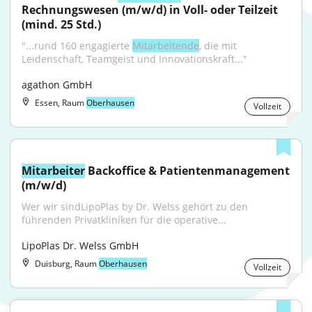
Rechnungswesen (m/w/d) in Voll- oder Teilzeit 
(mind. 25 Std.)
"...rund 160 engagierte 
Mitarbeitende
, die mit 
Leidenschaft, Teamgeist und Innovationskraft..."
agathon GmbH
Essen, Raum
Oberhausen
Vollzeit
Mitarbeiter
 Backoffice & Patientenmanagement 
(m/w/d)
Wer wir sindLipoPlas by Dr. Welss gehört zu den 
führenden Privatkliniken für die operative...
LipoPlas Dr. Welss GmbH
Duisburg, Raum
Oberhausen
Vollzeit