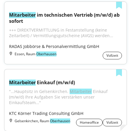
Mitarbeiter
 im technischen Vertrieb (m/w/d) ab 
sofort
+++ DIREKTVERMITTLUNG in Festanstellung (keine 
Zeitarbeit) / Vermittlungsgutscheine (AVGS) werden...
RADAS Jobbörse & Personalvermittlung GmbH
Essen, Raum
Oberhausen
Vollzeit
Mitarbeiter
 Einkauf (m/w/d)
"...Hauptsitz in Gelsenkirchen. 
Mitarbeiter
 Einkauf 
(m/w/d) Ihre Aufgaben Sie verstärken unser 
Einkaufsteam..."
KTC Körner Trading Consulting GmbH
Gelsenkirchen, Raum
Oberhausen
Homeoffice
Vollzeit