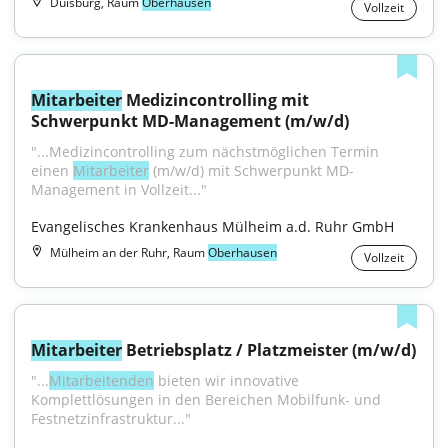
Duisburg, Raum
Oberhausen
Vollzeit
Mitarbeiter
 Medizincontrolling mit 
Schwerpunkt MD-Management (m/w/d)
"...Medizincontrolling zum nächstmöglichen Termin 
einen 
Mitarbeiter
 (m/w/d) mit Schwerpunkt MD-
Management in Vollzeit..."
Evangelisches Krankenhaus Mülheim a.d. Ruhr GmbH
Mülheim an der Ruhr, Raum
Oberhausen
Vollzeit
Mitarbeiter
 Betriebsplatz / Platzmeister (m/w/d)
"...
Mitarbeitenden
 bieten wir innovative 
Komplettlösungen in den Bereichen Mobilfunk- und 
Festnetzinfrastruktur..."