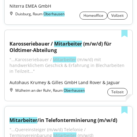
Niterra EMEA GmbH
Duisburg, Raum
Oberhausen
Homeoffice
Vollzeit
Karosseriebauer / 
Mitarbeiter
 (m/w/d) für 
Oldtimer-Abteilung
"...Karosseriebauer / 
Mitarbeiter
 (m/w/d) mit 
handwerklichem Geschick & Erfahrung in Blecharbeiten 
in Teilzeit..."
Autohaus Krumey & Gilles GmbH Land Rover & Jaguar
Mülheim an der Ruhr, Raum
Oberhausen
Teilzeit
Mitarbeiter
/in Telefonterminierung (m/w/d)
"...Quereinsteiger (m/w/d) Telefonie / 
Terminvereinbarung 
Mitarbeiter
 (m/w/d) 