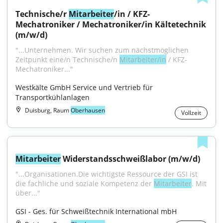
Technische/r 
Mitarbeiter
/in / KFZ-
Mechatroniker / Mechatroniker/in Kältetechnik 
(m/w/d)
"...Unternehmen. Wir suchen zum nächstmöglichen 
Zeitpunkt eine/n Technische/n 
Mitarbeiter/in
 / KFZ-
Mechatroniker..."
Westkälte GmbH Service und Vertrieb für 
Transportkühlanlagen
Duisburg, Raum
Oberhausen
Vollzeit
Mitarbeiter
 Widerstandsschweißlabor (m/w/d)
"...Organisationen.Die wichtigste Ressource der GSI ist 
die fachliche und soziale Kompetenz der 
Mitarbeiter
. Mit 
über..."
GSI - Ges. für Schweißtechnik International mbH