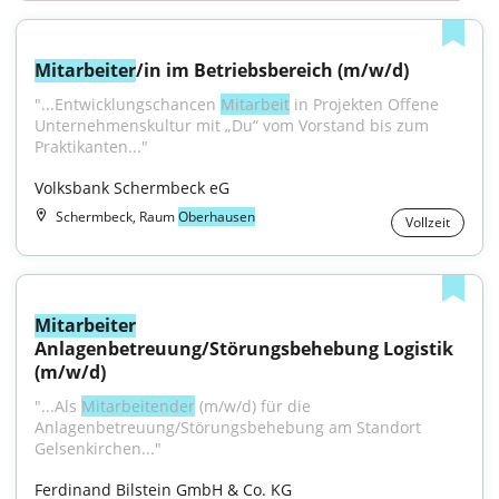
Mitarbeiter
/in im Betriebsbereich (m/w/d)
"...Entwicklungschancen 
Mitarbeit
 in Projekten Offene 
Unternehmenskultur mit „Du“ vom Vorstand bis zum 
Praktikanten..."
Volksbank Schermbeck eG
Schermbeck, Raum
Oberhausen
Vollzeit
Mitarbeiter
Anlagenbetreuung/Störungsbehebung Logistik 
(m/w/d)
"...Als 
Mitarbeitender
 (m/w/d) für die 
Anlagenbetreuung/Störungsbehebung am Standort 
Gelsenkirchen..."
Ferdinand Bilstein GmbH & Co. KG