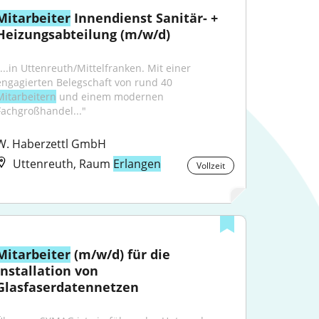
Mitarbeiter
 Innendienst Sanitär- + 
Heizungsabteilung (m/w/d)
"...in Uttenreuth/Mittelfranken. Mit einer 
engagierten Belegschaft von rund 40 
Mitarbeitern
 und einem modernen 
Fachgroßhandel..."
W. Haberzettl GmbH
Uttenreuth, Raum
Erlangen
Vollzeit
Mitarbeiter
 (m/w/d) für die 
Installation von 
Glasfaserdatennetzen