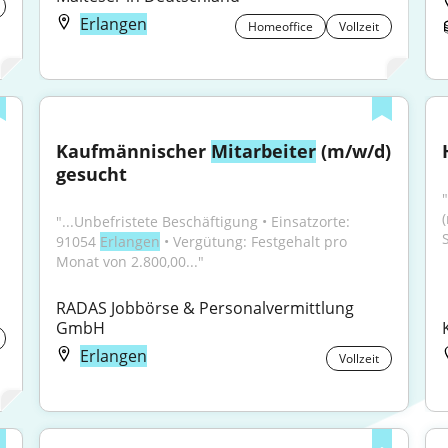
Erlangen
Homeoffice
Vollzeit
Kaufmännischer 
Mitarbeiter
 (m/w/d) 
gesucht
"...Unbefristete Beschäftigung • Einsatzorte: 
91054 
Erlangen
 • Vergütung: Festgehalt pro 
Monat von 2.800,00..."
RADAS Jobbörse & Personalvermittlung 
GmbH
Erlangen
Vollzeit