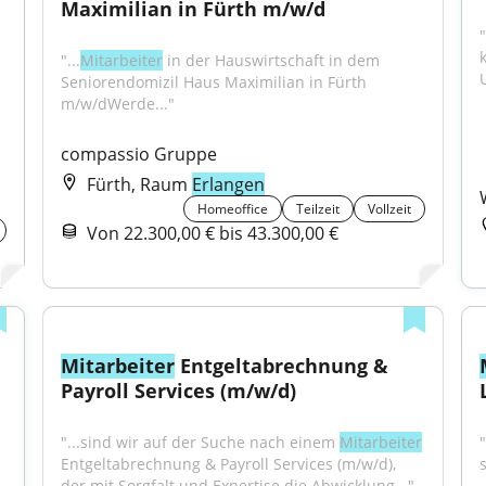
Maximilian in Fürth m/w/d
"
"...
Mitarbeiter
 in der Hauswirtschaft in dem 
Seniorendomizil Haus Maximilian in Fürth 
m/w/dWerde..."
compassio Gruppe
Fürth, Raum
Erlangen
Homeoffice
Teilzeit
Vollzeit
Von 22.300,00 € bis 43.300,00 €
Mitarbeiter
 Entgeltabrechnung & 
Payroll Services (m/w/d)
"...sind wir auf der Suche nach einem 
Mitarbeiter
"
Entgeltabrechnung & Payroll Services (m/w/d), 
der mit Sorgfalt und Expertise die Abwicklung..."