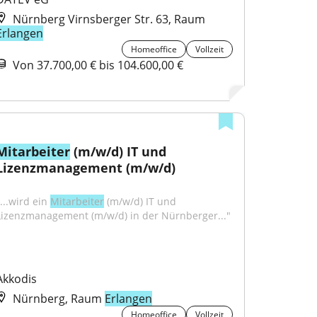
Nürnberg Virnsberger Str. 63, Raum
Erlangen
Homeoffice
Vollzeit
Von 37.700,00 € bis 104.600,00 €
Mitarbeiter
 (m/w/d) IT und 
Lizenzmanagement (m/w/d)
...wird ein 
Mitarbeiter
 (m/w/d) IT und 
Lizenzmanagement (m/w/d) in der Nürnberger..."
Akkodis
Nürnberg, Raum
Erlangen
Homeoffice
Vollzeit