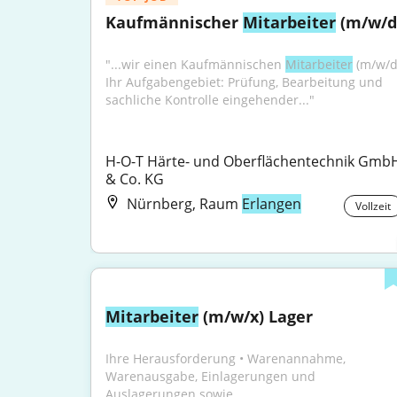
Kaufmännischer 
Mitarbeiter
 (m/w/d
"...wir einen Kaufmännischen 
Mitarbeiter
 (m/w/d)
Ihr Aufgabengebiet: Prüfung, Bearbeitung und 
sachliche Kontrolle eingehender..."
H-O-T Härte- und Oberflächentechnik GmbH
& Co. KG
Nürnberg, Raum
Erlangen
Vollzeit
Mitarbeiter
 (m/w/x) Lager
Ihre Herausforderung • Warenannahme, 
Warenausgabe, Einlagerungen und 
Auslagerungen sowie...