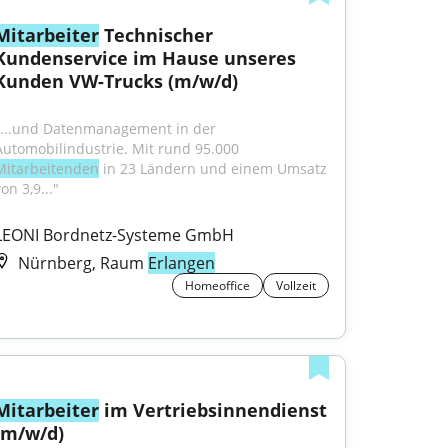
Mitarbeiter
 Technischer 
Kundenservice im Hause unseres 
Kunden VW-Trucks (m/w/d)
"...und Datenmanagement in der 
Automobilindustrie. Mit rund 95.000 
Mitarbeitenden
 in 23 Ländern und einem Umsatz 
on 3,9..."
LEONI Bordnetz-Systeme GmbH
Nürnberg, Raum
Erlangen
Homeoffice
Vollzeit
Mitarbeiter
 im Vertriebsinnendienst 
(m/w/d)