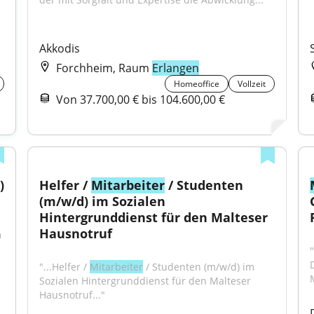
Akkodis
Forchheim, Raum
Erlangen
Homeoffice
Vollzeit
Von 37.700,00 € bis 104.600,00 €
 
Helfer / 
Mitarbeiter
 / Studenten 
(m/w/d) im Sozialen 
Hintergrunddienst für den Malteser 
Hausnotruf
 
"...Helfer / 
Mitarbeiter
 / Studenten (m/w/d) im 
Sozialen Hintergrunddienst für den Malteser 
Hausnotruf..."