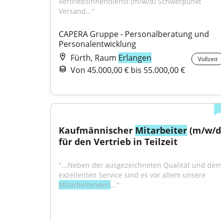
Vertriebsinnendienst (m/w/d) Schwerpunkt 
Versand..."
CAPERA Gruppe - Personalberatung und 
Personalentwicklung
Fürth, Raum
Erlangen
Vollzeit
Von 45.000,00 € bis 55.000,00 €
Kaufmännischer 
Mitarbeiter
 (m/w/d)
für den Vertrieb in Teilzeit
"...Neben der ausgezeichneten Qualität und dem
exzellenten Service sind es vor allem unsere 
Mitarbeitenden
..."