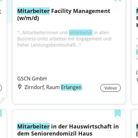
 
Mitarbeiter
 Facility Management 
(w/m/d)
"...Mitarbeiterinnen und 
Mitarbeiter
 in allen 
Business-Units arbeiten mit Engagement und 
hoher Leistungsbereitschaft..."
v
GSCN GmbH
Zirndorf, Raum
Erlangen
Vollzeit
Mitarbeiter
 in der Hauswirtschaft in 
dem Seniorendomizil Haus 