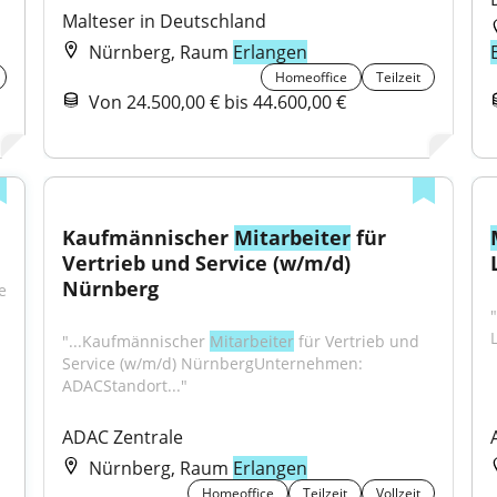
Malteser in Deutschland
Nürnberg, Raum
Erlangen
Homeoffice
Teilzeit
Von 24.500,00 € bis 44.600,00 €
Kaufmännischer 
Mitarbeiter
 für 
Vertrieb und Service (w/m/d) 
Nürnberg
 
"
"...Kaufmännischer 
Mitarbeiter
 für Vertrieb und 
Service (w/m/d) NürnbergUnternehmen: 
ADACStandort..."
ADAC Zentrale
Nürnberg, Raum
Erlangen
Homeoffice
Teilzeit
Vollzeit