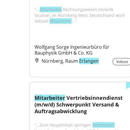
"...
Mitarbeiter
 Rechnungswesen (m/w/d) 
location_on Nürnberg West, Deutschland work 
Vollzeit 
Mitarbeiter
..."
Wolfgang Sorge Ingenieurbüro für 
Bauphysik GmbH & Co. KG
Nürnberg, Raum
Erlangen
Vollzeit
Mitarbeiter
 Vertriebsinnendienst 
(m/w/d) Schwerpunkt Versand & 
Auftragsabwicklung
"...Zum Hauptinhalt springen 
Mitarbeiter