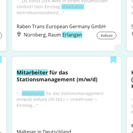
"...Du fühlst Dich wohl in einem dynamischen 
Umfeld? Dein Einstieg 
Mitarbeiter
Vertriebsinnendienst..."
a
Raben Trans European Germany GmbH
Nürnberg, Raum
Erlangen
Vollzeit
Mitarbeiter
 für das 
Stationsmanagement (m/w/d)
"...
Mitarbeiter
 für das Stationsmanagement 
(m/w/d) Vollzeit (39 Std.) ∼ Unbefristet ∼ 
"
Einstieg..."
Malteser in Deutschland