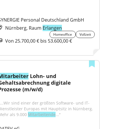
SYNERGIE Personal Deutschland GmbH
Nürnberg, Raum
Erlangen
Homeoffice
Vollzeit
Von 25.700,00 € bis 53.600,00 €
Mitarbeiter
 Lohn- und 
Gehaltsabrechnung digitale 
Prozesse (m/w/d)
"...Wir sind einer der größten Software- und IT-
Dienstleister Europas mit Hauptsitz in Nürnberg. 
Mehr als 9.000 
Mitarbeitende
..."
DATEV eG