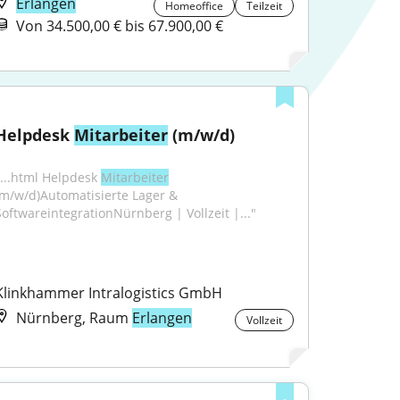
Erlangen
Homeoffice
Teilzeit
Von 34.500,00 € bis 67.900,00 €
Helpdesk 
Mitarbeiter
 (m/w/d)
"...html Helpdesk 
Mitarbeiter
(m/w/d)Automatisierte Lager & 
SoftwareintegrationNürnberg | Vollzeit |..."
Klinkhammer Intralogistics GmbH
Nürnberg, Raum
Erlangen
Vollzeit