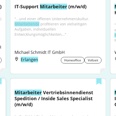
)
IT-Support 
Mitarbeiter
 (m/w/d)
 
"...und einer offenen Unternehmenskultur. 
Mitarbeitende
 profitieren von vielseitigen 
Aufgaben, individuellen 
Entwicklungsmöglichkeiten..."
 
Michael Schmidt IT GmbH
Erlangen
Homeoffice
Vollzeit
Mitarbeiter
 Vertriebsinnendienst 
Spedition / Inside Sales Specialist 
(m/w/d)