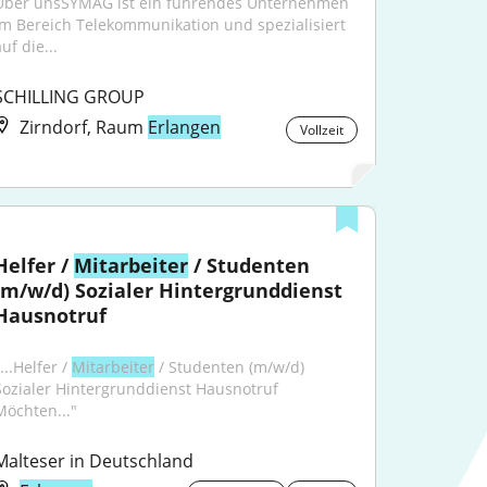
Über unsSYMAG ist ein führendes Unternehmen 
im Bereich Telekommunikation und spezialisiert 
uf die...
SCHILLING GROUP
Zirndorf, Raum
Erlangen
Vollzeit
Helfer / 
Mitarbeiter
 / Studenten 
(m/w/d) Sozialer Hintergrunddienst 
Hausnotruf
...Helfer / 
Mitarbeiter
 / Studenten (m/w/d) 
Sozialer Hintergrunddienst Hausnotruf 
Möchten..."
Malteser in Deutschland