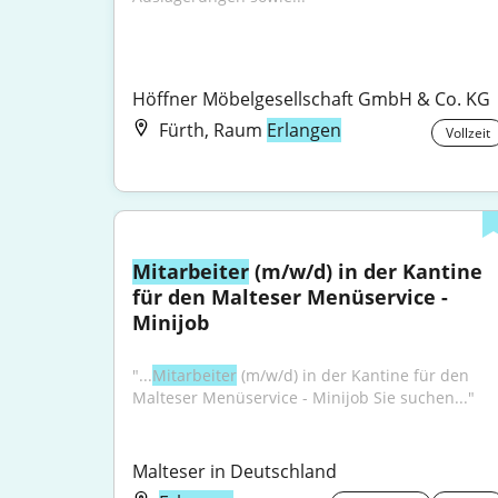
Höffner Möbelgesellschaft GmbH & Co. KG
Fürth, Raum
Erlangen
Vollzeit
Mitarbeiter
 (m/w/d) in der Kantine 
für den Malteser Menüservice - 
Minijob
"...
Mitarbeiter
 (m/w/d) in der Kantine für den 
Malteser Menüservice - Minijob Sie suchen..."
Malteser in Deutschland