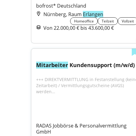
bofrost* Deutschland
Nürnberg, Raum
Erlangen
Homeoffice
Teilzeit
Vollzeit
Von 22.000,00 € bis 43.600,00 €
Mitarbeiter
 Kundensupport (m/w/d)
+++ DIREKTVERMITTLUNG in Festanstellung (keine
Zeitarbeit) / Vermittlungsgutscheine (AVGS) 
werden...
RADAS Jobbörse & Personalvermittlung 
GmbH