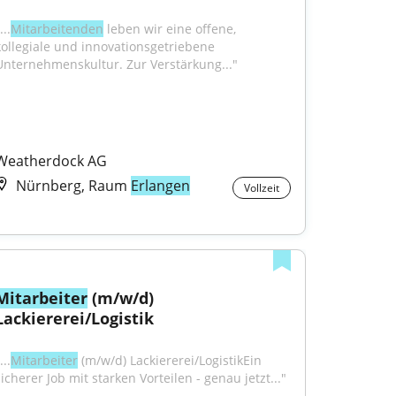
...
Mitarbeitenden
 leben wir eine offene, 
kollegiale und innovationsgetriebene 
Unternehmenskultur. Zur Verstärkung..."
Weatherdock AG
Nürnberg, Raum
Erlangen
Vollzeit
Mitarbeiter
 (m/w/d) 
Lackiererei/Logistik
...
Mitarbeiter
 (m/w/d) Lackiererei/LogistikEin 
sicherer Job mit starken Vorteilen - genau jetzt..."