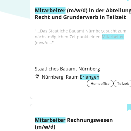
Mitarbeiter
 (m/w/d) in der Abteilung
Recht und Grunderwerb in Teilzeit
"...Das Staatliche Bauamt Nürnberg sucht zum 
nächstmöglichen Zeitpunkt einen 
Mitarbeiter
(m/w/d..."
Staatliches Bauamt Nürnberg
Nürnberg, Raum
Erlangen
Homeoffice
Teilzeit
Mitarbeiter
 Rechnungswesen 
(m/w/d)