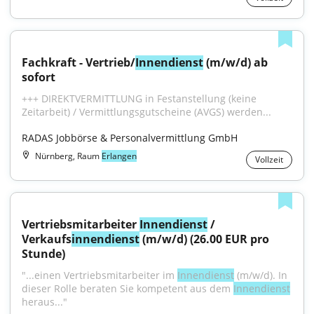
Fachkraft - Vertrieb/
Innendienst
 (m/w/d) ab 
sofort
+++ DIREKTVERMITTLUNG in Festanstellung (keine 
Zeitarbeit) / Vermittlungsgutscheine (AVGS) werden...
RADAS Jobbörse & Personalvermittlung GmbH
Nürnberg, Raum
Erlangen
Vollzeit
Vertriebsmitarbeiter 
Innendienst
 / 
Verkaufs
innendienst
 (m/w/d) (26.00 EUR pro 
Stunde)
"...einen Vertriebsmitarbeiter im 
Innendienst
 (m/w/d). In 
dieser Rolle beraten Sie kompetent aus dem 
Innendienst
heraus..."