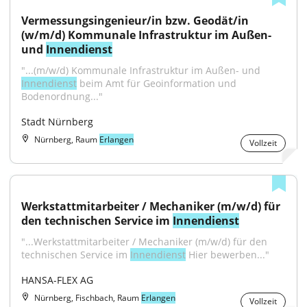
Vermessungsingenieur/in bzw. Geodät/in 
(w/m/d) Kommunale Infrastruktur im Außen- 
und 
Innendienst
"...(m/w/d) Kommunale Infrastruktur im Außen- und 
Innendienst
 beim Amt für Geoinformation und 
Bodenordnung..."
Stadt Nürnberg
Nürnberg, Raum
Erlangen
Vollzeit
Werkstattmitarbeiter / Mechaniker (m/w/d) für 
den technischen Service im 
Innendienst
"...Werkstattmitarbeiter / Mechaniker (m/w/d) für den 
technischen Service im 
Innendienst
 Hier bewerben..."
HANSA-FLEX AG
Nürnberg, Fischbach, Raum
Erlangen
Vollzeit