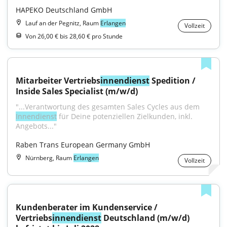
HAPEKO Deutschland GmbH
Lauf an der Pegnitz, Raum
Erlangen
Vollzeit
Von 26,00 € bis 28,60 € pro Stunde
Mitarbeiter Vertriebs
innendienst
 Spedition / 
Inside Sales Specialist (m/w/d)
"...Verantwortung des gesamten Sales Cycles aus dem 
Innendienst
 für Deine potenziellen Zielkunden, inkl. 
Angebots..."
Raben Trans European Germany GmbH
Nürnberg, Raum
Erlangen
Vollzeit
Kundenberater im Kundenservice / 
Vertriebs
innendienst
 Deutschland (m/w/d) 