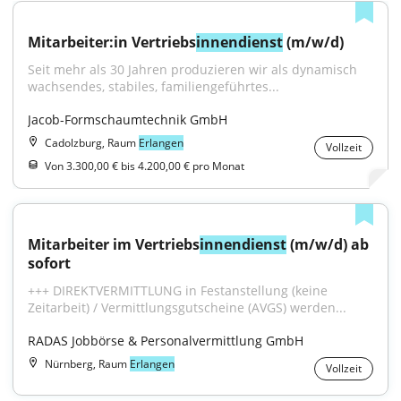
Mitarbeiter:in Vertriebs
innendienst
 (m/w/d)
Seit mehr als 30 Jahren produzieren wir als dynamisch 
wachsendes, stabiles, familiengeführtes...
Jacob-Formschaumtechnik GmbH
Cadolzburg, Raum
Erlangen
Vollzeit
Von 3.300,00 € bis 4.200,00 € pro Monat
Mitarbeiter im Vertriebs
innendienst
 (m/w/d) ab 
sofort
+++ DIREKTVERMITTLUNG in Festanstellung (keine 
Zeitarbeit) / Vermittlungsgutscheine (AVGS) werden...
RADAS Jobbörse & Personalvermittlung GmbH
Nürnberg, Raum
Erlangen
Vollzeit