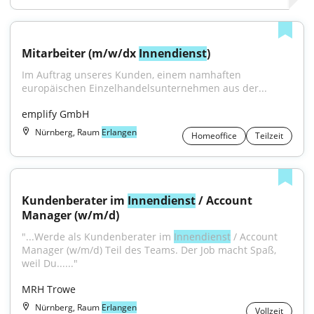
Mitarbeiter (m/w/dx 
Innendienst
)
Im Auftrag unseres Kunden, einem namhaften 
europäischen Einzelhandelsunternehmen aus der...
emplify GmbH
Nürnberg, Raum
Erlangen
Homeoffice
Teilzeit
Kundenberater im 
Innendienst
 / Account 
Manager (w/m/d)
"...Werde als Kundenberater im 
Innendienst
 / Account 
Manager (w/m/d) Teil des Teams. Der Job macht Spaß, 
weil Du......"
MRH Trowe
Nürnberg, Raum
Erlangen
Vollzeit