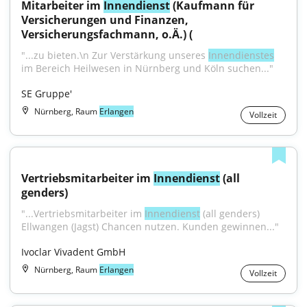
Mitarbeiter im 
Innendienst
 (Kaufmann für 
Versicherungen und Finanzen, 
Versicherungsfachmann, o.Ä.) (
"...zu bieten.\n Zur Verstärkung unseres 
Innendienstes
im Bereich Heilwesen in Nürnberg und Köln suchen..."
SE Gruppe'
Nürnberg, Raum
Erlangen
Vollzeit
Vertriebsmitarbeiter im 
Innendienst
 (all 
genders)
"...Vertriebsmitarbeiter im 
Innendienst
 (all genders) 
Ellwangen (Jagst) Chancen nutzen. Kunden gewinnen..."
Ivoclar Vivadent GmbH
Nürnberg, Raum
Erlangen
Vollzeit