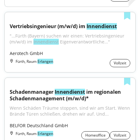
Vertriebsingenieur (m/w/d) im 
Innendienst
"...Fürth (Bayern) suchen wir einen: Vertriebsingenieur 
(m/w/d) im 
Innendienst
 Eigenverantwortliche..."
Aerotech GmbH
Fürth, Raum
Erlangen
Vollzeit
Schadenmanager 
Innendienst
 im regionalen 
Schadenmanagement (m/w/d)*
Wenn Schäden Träume stoppen, sind wir am Start. Wenn 
Brände Türen schließen, drehen wir auf. Und...
BELFOR Deutschland GmbH
Fürth, Raum
Erlangen
Homeoffice
Vollzeit