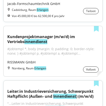
Jacob-Formschaumtechnik GmbH
Cadolzburg, Raum
Erlangen
Teilzeit
Von 45.000,00 € bis 62.500,00 € pro Jahr
Kundenprojektmanager (m/w/d) im 
Vertriebs
innendienst
#jobtempl *, body {margin: 0; padding: 0; border-style: 
none; } #jobtempl p, #jobtempl a, #jobtempl...
RISSMANN GmbH
Nürnberg, Raum
Erlangen
Vollzeit
Leiter:in Industrieversicherung, Schwerpunkt 
Haftpflicht (Außen- und 
Innendienst
) (m/w/d)
"...Leiter:in Industrieversicherung, Schwerpunkt 