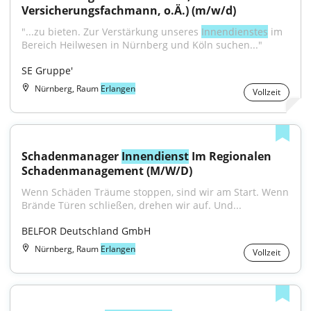
Versicherungsfachmann, o.Ä.) (m/w/d)
"...zu bieten. Zur Verstärkung unseres 
Innendienstes
 im 
Bereich Heilwesen in Nürnberg und Köln suchen..."
SE Gruppe'
Nürnberg, Raum
Erlangen
Vollzeit
Schadenmanager 
Innendienst
 Im Regionalen 
Schadenmanagement (M/W/D)
Wenn Schäden Träume stoppen, sind wir am Start. Wenn 
Brände Türen schließen, drehen wir auf. Und...
BELFOR Deutschland GmbH
Nürnberg, Raum
Erlangen
Vollzeit