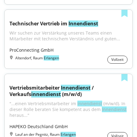
Technischer Vertrieb im 
Innendienst
Wir suchen zur Verstärkung unseres Teams einen 
Mitarbeiter mit technischem Verständnis und guten...
ProConnecting GmbH
Altendorf, Raum
Erlangen
Vollzeit
Vertriebsmitarbeiter 
Innendienst
 / 
Verkaufs
innendienst
 (m/w/d)
"...einen Vertriebsmitarbeiter im 
Innendienst
 (m/w/d). In 
dieser Rolle beraten Sie kompetent aus dem 
Innendienst
heraus..."
HAPEKO Deutschland GmbH
Lauf an der Pegnitz, Raum
Erlangen
Vollzeit