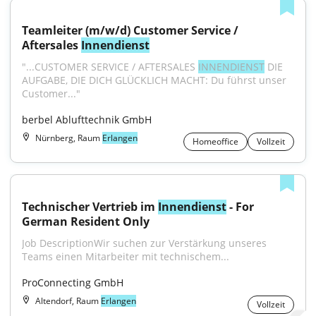
Teamleiter (m/w/d) Customer Service / 
Aftersales 
Innendienst
"...CUSTOMER SERVICE / AFTERSALES 
INNENDIENST
 DIE 
AUFGABE, DIE DICH GLÜCKLICH MACHT: Du führst unser 
Customer..."
berbel Ablufttechnik GmbH
Nürnberg, Raum
Erlangen
Homeoffice
Vollzeit
Technischer Vertrieb im 
Innendienst
 - For 
German Resident Only
Job DescriptionWir suchen zur Verstärkung unseres 
Teams einen Mitarbeiter mit technischem...
ProConnecting GmbH
Altendorf, Raum
Erlangen
Vollzeit