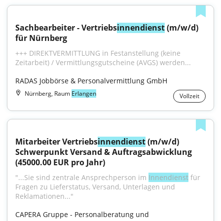
Sachbearbeiter - Vertriebs
innendienst
 (m/w/d) 
für Nürnberg
+++ DIREKTVERMITTLUNG in Festanstellung (keine 
Zeitarbeit) / Vermittlungsgutscheine (AVGS) werden...
RADAS Jobbörse & Personalvermittlung GmbH
Nürnberg, Raum
Erlangen
Vollzeit
Mitarbeiter Vertriebs
innendienst
 (m/w/d) 
Schwerpunkt Versand & Auftragsabwicklung 
(45000.00 EUR pro Jahr)
"...Sie sind zentrale Ansprechperson im 
Innendienst
 für 
Fragen zu Lieferstatus, Versand, Unterlagen und 
Reklamationen..."
CAPERA Gruppe - Personalberatung und 