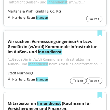
Haftpflicht (Außen- und 
Innendienst
) (m/w/d..."
Martens & Prahl GmbH & Co. KG
Nürnberg, Raum
Erlangen
Vollzeit
Wir suchen: Vermessungsingenieur/in bzw. 
Geodät/in (w/m/d) Kommunale Infrastruktur 
im Außen- und 
Innendienst
"...Geodät/in (m/w/d) Kommunale Infrastruktur im 
Außen- und 
Innendienst
 beim Amt für Geoinformation..."
Stadt Nürnberg
Nürnberg, Raum
Erlangen
Teilzeit
Vollzeit
Mitarbeiter im 
Innendienst
 (Kaufmann für 
Versicherungen und Finanzen, 