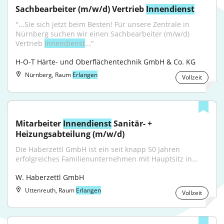
Sachbearbeiter (m/w/d) Vertrieb 
Innendienst
"...Sie sich jetzt beim Besten! Für unsere Zentrale in 
Nürnberg suchen wir einen Sachbearbeiter (m/w/d) 
Vertrieb 
Innendienst
..."
H-O-T Härte- und Oberflächentechnik GmbH & Co. KG
Nürnberg, Raum
Erlangen
Vollzeit
Mitarbeiter 
Innendienst
 Sanitär- + 
Heizungsabteilung (m/w/d)
Die Haberzettl GmbH ist ein seit knapp 50 Jahren 
erfolgreiches Familienunternehmen mit Hauptsitz in...
W. Haberzettl GmbH
Uttenreuth, Raum
Erlangen
Vollzeit