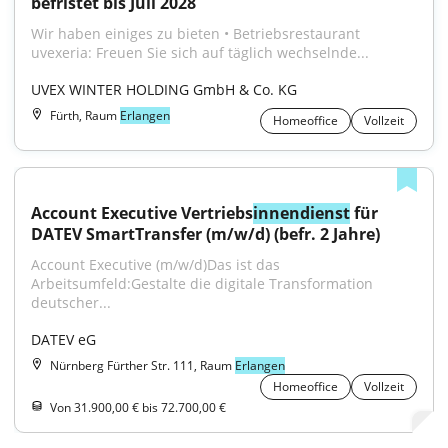
befristet bis Juli 2028
Wir haben einiges zu bieten • Betriebsrestaurant 
uvexeria: Freuen Sie sich auf täglich wechselnde...
UVEX WINTER HOLDING GmbH & Co. KG
Fürth, Raum
Erlangen
Homeoffice
Vollzeit
Account Executive Vertriebs
innendienst
 für 
DATEV SmartTransfer (m/w/d) (befr. 2 Jahre)
Account Executive (m/w/d)Das ist das 
Arbeitsumfeld:Gestalte die digitale Transformation 
deutscher...
DATEV eG
Nürnberg Fürther Str. 111, Raum
Erlangen
Homeoffice
Vollzeit
Von 31.900,00 € bis 72.700,00 €