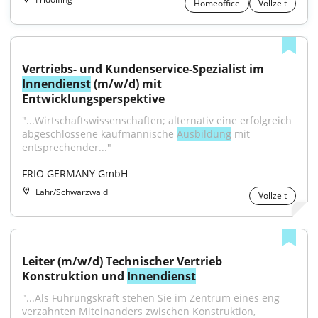
Homeoffice
Vollzeit
Vertriebs- und Kundenservice-Spezialist im 
Innendienst
 (m/w/d) mit 
Entwicklungsperspektive
"...Wirtschaftswissenschaften; alternativ eine erfolgreich 
abgeschlossene kaufmännische 
Ausbildung
 mit 
entsprechender..."
FRIO GERMANY GmbH
Lahr/Schwarzwald
Vollzeit
Leiter (m/w/d) Technischer Vertrieb 
Konstruktion und 
Innendienst
"...Als Führungskraft stehen Sie im Zentrum eines eng 
verzahnten Miteinanders zwischen Konstruktion, 