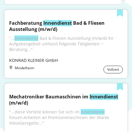
Fachberatung 
Innendienst
 Bad & Fliesen 
Ausstellung (m/w/d)
"...
Innendienst
 Bad & Fliesen Ausstellung (m/w/d) Ihr 
Aufgabengebiet umfasst folgende Tätigkeiten: • 
Beratung..."
KONRAD KLEINER GmbH
Mindelheim
Vollzeit
Mechatroniker Baumaschinen im 
Innendienst
(m/w/d)
"...diese Vorteile können Sie sich im 
Innendienst
freuen:Arbeiten an Premiummaschinen der Marke 
VolvoGeregelte..."