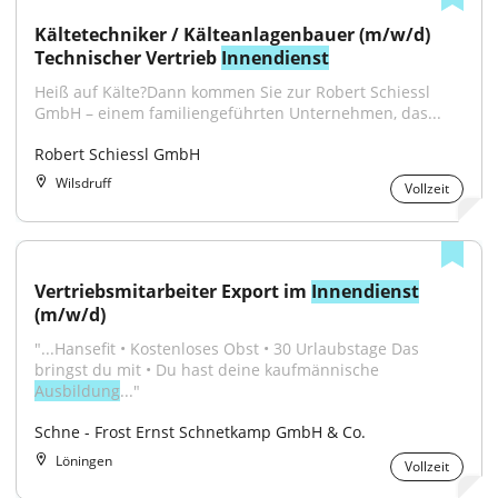
Kältetechniker / Kälteanlagenbauer (m/w/d) 
Technischer Vertrieb 
Innendienst
Heiß auf Kälte?Dann kommen Sie zur Robert Schiessl 
GmbH – einem familiengeführten Unternehmen, das...
Robert Schiessl GmbH
Wilsdruff
Vollzeit
Vertriebsmitarbeiter Export im 
Innendienst
(m/w/d)
"...Hansefit • Kostenloses Obst • 30 Urlaubstage Das 
bringst du mit • Du hast deine kaufmännische 
Ausbildung
..."
Schne - Frost Ernst Schnetkamp GmbH & Co.
Löningen
Vollzeit