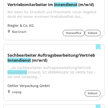
Vertriebsmitarbeiter im 
Innendienst
 (m/w/d)
Wir leben für Druckluft und Pneumatik: Unser Angebot 
deckt mit seiner enormen Produktvielfalt das...
Riegler & Co. KG
Bad Urach
Homeoffice
Vollzeit
Sachbearbeiter Auftragsbearbeitung/Vertrieb 
Innendienst
 (m/w/d)
"...als Sachbearbeiter Auftragsbearbeitung/Vertrieb 
Innendienst
 (m/w/d). SO VERBRINGEN SIE IHREN TAG • 
Sie sind zuständig..."
Oehler Verpackung GmbH
Leipzig
Vollzeit