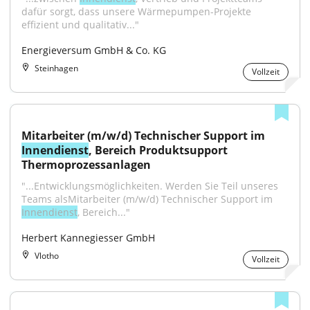
dafür sorgt, dass unsere Wärmepumpen-Projekte 
effizient und qualitativ..."
Energieversum GmbH & Co. KG
Steinhagen
Vollzeit
Mitarbeiter (m/w/d) Technischer Support im 
Innendienst
, Bereich Produktsupport 
Thermoprozessanlagen
"...Entwicklungsmöglichkeiten. Werden Sie Teil unseres 
Teams alsMitarbeiter (m/w/d) Technischer Support im 
Innendienst
, Bereich..."
Herbert Kannegiesser GmbH
Vlotho
Vollzeit