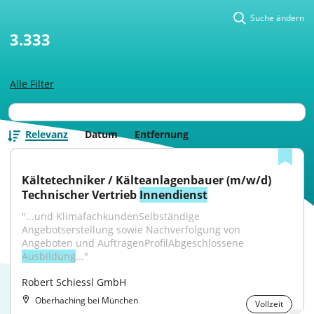
Suche ändern
3.333
Alle Filter
Relevanz
Datum
Entfernung
Kältetechniker / Kälteanlagenbauer (m/w/d) 
Technischer Vertrieb 
Innendienst
"...und KlimafachkundenSelbständige 
Angebotserstellung sowie Nachverfolgung von 
Angeboten und AufträgenProfilAbgeschlossene 
Ausbildung
..."
Robert Schiessl GmbH
Oberhaching bei München
Vollzeit