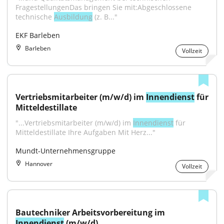
FragestellungenDas bringen Sie mit:Abgeschlossene 
technische 
Ausbildung
 (z. B..."
EKF Barleben
Barleben
Vollzeit
Vertriebsmitarbeiter (m/w/d) im 
Innendienst
 für 
Mitteldestillate
"...Vertriebsmitarbeiter (m/w/d) im 
Innendienst
 für 
Mitteldestillate Ihre Aufgaben Mit Herz..."
Mundt-Unternehmensgruppe
Hannover
Vollzeit
Bautechniker Arbeitsvorbereitung im 
Innendienst
 (m/w/d)