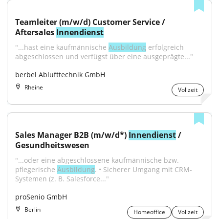
Teamleiter (m/w/d) Customer Service / 
Aftersales 
Innendienst
"...hast eine kaufmännische 
Ausbildung
 erfolgreich 
abgeschlossen und verfügst über eine ausgeprägte..."
berbel Ablufttechnik GmbH
Rheine
Vollzeit
Sales Manager B2B (m/w/d*) 
Innendienst
 / 
Gesundheitswesen
"...oder eine abgeschlossene kaufmännische bzw. 
pflegerische 
Ausbildung
. • Sicherer Umgang mit CRM-
Systemen (z. B. Salesforce..."
proSenio GmbH
Berlin
Homeoffice
Vollzeit