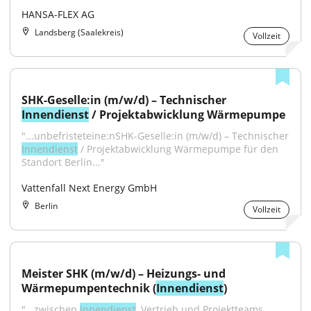
HANSA-FLEX AG
Landsberg (Saalekreis)
Vollzeit
SHK-Geselle:in (m/w/d) – Technischer 
Innendienst
 / Projektabwicklung Wärmepumpe
"...unbefristeteine:nSHK-Geselle:in (m/w/d) – Technischer 
Innendienst
 / Projektabwicklung Wärmepumpe für den 
Standort Berlin..."
Vattenfall Next Energy GmbH
Berlin
Vollzeit
Meister SHK (m/w/d) – Heizungs- und 
Wärmepumpentechnik (
Innendienst
)
"...zwischen 
Innendienst
, Vertrieb und Projektteams 