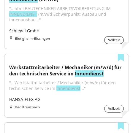
"...html BAUTECHNIKER ARBEITSVORBEREITUNG IM 
INNENDIENST
 (m/w/d)Schwerpunkt: Ausbau und 
Innenausbau..."
Schlegel GmbH
Bietigheim-Bissingen
Vollzeit
Werkstattmitarbeiter / Mechaniker (m/w/d) für 
den technischen Service im 
Innendienst
"...Werkstattmitarbeiter / Mechaniker (m/w/d) für den 
technischen Service im 
Innendienst
..."
HANSA-FLEX AG
Bad Kreuznach
Vollzeit