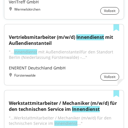
VeriTreff GmbH
Wermelskirchen
Vollzeit
Vertriebsmitarbeiter (m/w/d) 
Innendienst
 mit 
Außendienstanteil
"...
Innendienst
 mit Außendienstanteilfür den Standort 
Berlin (Niederlassung Fürstenwalde) –..."
ENERENT Deutschland GmbH
Fürstenwalde
Vollzeit
Werkstattmitarbeiter / Mechaniker (m/w/d) für 
den technischen Service im 
Innendienst
"...Werkstattmitarbeiter / Mechaniker (m/w/d) für den 
technischen Service im 
Innendienst
..."