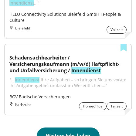
Innendienst
..."
HELU Connectivity Solutions Bielefeld GmbH I People & 
Culture
Bielefeld
Vollzeit
Schadensachbearbeiter / 
Versicherungskaufmann (m/w/d) Haftpflicht- 
und Unfallversicherung / 
Innendienst
"...
Innendienst
 Ihre Aufgaben – so bringen Sie uns voran: 
Ihr Aufgabengebiet umfasst im Wesentlichen..."
BGV Badische Versicherungen
Karlsruhe
Homeoffice
Teilzeit
Weitere Jobs laden