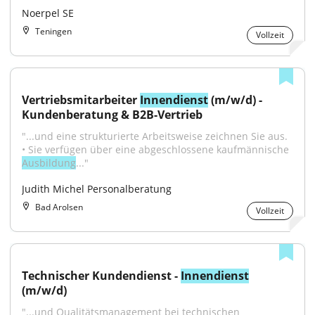
Noerpel SE
Teningen
Vollzeit
Vertriebsmitarbeiter 
Innendienst
 (m/w/d) - 
Kundenberatung & B2B-Vertrieb
"...und eine strukturierte Arbeitsweise zeichnen Sie aus. 
• Sie verfügen über eine abgeschlossene kaufmännische 
Ausbildung
..."
Judith Michel Personalberatung
Bad Arolsen
Vollzeit
Technischer Kundendienst - 
Innendienst
(m/w/d)
"...und Qualitätsmanagement bei technischen 