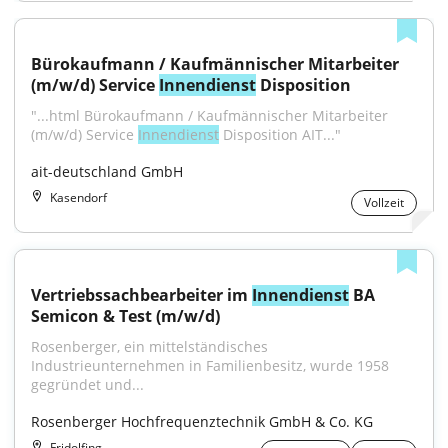
Bürokaufmann / Kaufmännischer Mitarbeiter 
(m/w/d) Service 
Innendienst
 Disposition
"...html Bürokaufmann / Kaufmännischer Mitarbeiter 
(m/w/d) Service 
Innendienst
 Disposition AIT..."
ait-deutschland GmbH
Kasendorf
Vollzeit
Vertriebssachbearbeiter im 
Innendienst
 BA 
Semicon & Test (m/w/d)
Rosenberger, ein mittelständisches 
Industrieunternehmen in Familienbesitz, wurde 1958 
gegründet und...
Rosenberger Hochfrequenztechnik GmbH & Co. KG
Fridolfing