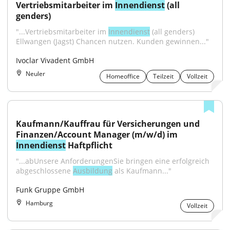
Vertriebsmitarbeiter im 
Innendienst
 (all 
genders)
"...Vertriebsmitarbeiter im 
Innendienst
 (all genders) 
Ellwangen (Jagst) Chancen nutzen. Kunden gewinnen..."
Ivoclar Vivadent GmbH
Neuler
Homeoffice
Teilzeit
Vollzeit
Kaufmann/Kauffrau für Versicherungen und 
Finanzen/Account Manager (m/w/d) im 
Innendienst
 Haftpflicht
"...abUnsere AnforderungenSie bringen eine erfolgreich 
abgeschlossene 
Ausbildung
 als Kaufmann..."
Funk Gruppe GmbH
Hamburg
Vollzeit