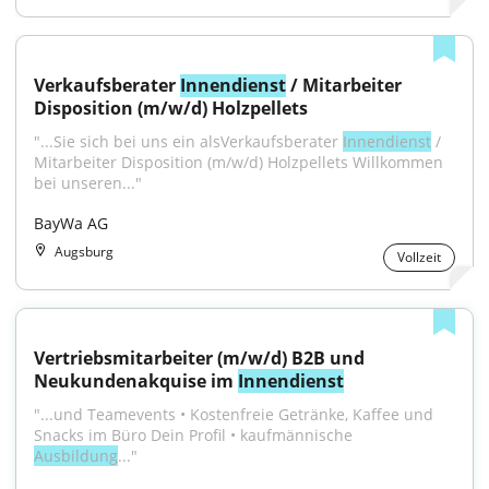
Verkaufsberater 
Innendienst
 / Mitarbeiter 
Disposition (m/w/d) Holzpellets
"...Sie sich bei uns ein alsVerkaufsberater 
Innendienst
 / 
Mitarbeiter Disposition (m/w/d) Holzpellets Willkommen 
bei unseren..."
BayWa AG
Augsburg
Vollzeit
Vertriebsmitarbeiter (m/w/d) B2B und 
Neukundenakquise im 
Innendienst
"...und Teamevents • Kostenfreie Getränke, Kaffee und 
Snacks im Büro Dein Profil • kaufmännische 
Ausbildung
..."