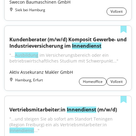
Swecon Baumaschinen GmbH
Siek bei Hamburg
Vollzeit
Kundenberater (m/w/d) Komposit Gewerbe- und 
Industrieversicherung im 
Innendienst
"...
Ausbildung
 im Versicherungsbereich oder ein 
betriebswirtschaftliches Studium mit Schwerpunkt..."
Aktiv Assekuranz Makler GmbH
Hamburg, Erfurt
Homeoffice
Vollzeit
Vertriebsmitarbeiter:in 
Innendienst
 (m/w/d)
"...und steigen Sie ab sofort am Standort Teningen 
(Region Freiburg) ein als Vertriebsmitarbeiter:in 
Innendienst
..."