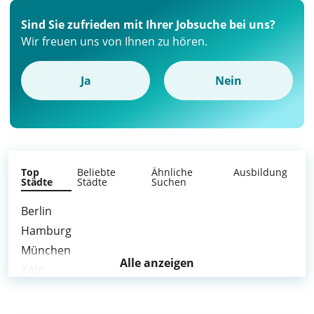
Sind Sie zufrieden mit Ihrer Jobsuche bei uns?
Wir freuen uns von Ihnen zu hören.
Ja
Nein
Top
Beliebte
Ähnliche
Ausbildung
Städte
Städte
Suchen
Berlin
Hamburg
München
Alle anzeigen
Köln
Stuttgart
Düsseldorf