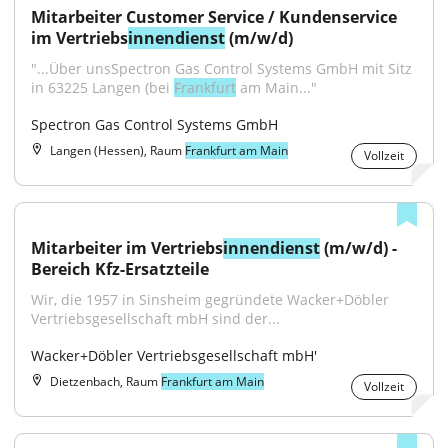
Mitarbeiter Customer Service / Kundenservice 
im Vertriebs
innendienst
 (m/w/d)
"...Über unsSpectron Gas Control Systems GmbH mit Sitz 
in 63225 Langen (bei 
Frankfurt
 am Main..."
Spectron Gas Control Systems GmbH
Langen (Hessen), Raum
Frankfurt am Main
Vollzeit
Mitarbeiter im Vertriebs
innendienst
 (m/w/d) - 
Bereich Kfz-Ersatzteile
Wir, die 1957 in Sinsheim gegründete Wacker+Döbler 
Vertriebsgesellschaft mbH sind der...
Wacker+Döbler Vertriebsgesellschaft mbH'
Dietzenbach, Raum
Frankfurt am Main
Vollzeit