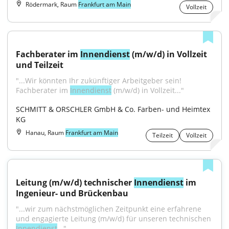
Rödermark, Raum
Frankfurt am Main
Vollzeit
Fachberater im 
Innendienst
 (m/w/d) in Vollzeit 
und Teilzeit
"...Wir könnten Ihr zukünftiger Arbeitgeber sein! 
Fachberater im 
Innendienst
 (m/w/d) in Vollzeit..."
SCHMITT & ORSCHLER GmbH & Co. Farben- und Heimtex 
KG
Hanau, Raum
Frankfurt am Main
Teilzeit
Vollzeit
Leitung (m/w/d) technischer 
Innendienst
 im 
Ingenieur- und Brückenbau
"...wir zum nächstmöglichen Zeitpunkt eine erfahrene 
und engagierte Leitung (m/w/d) für unseren technischen 
Innendienst
..."