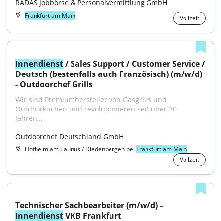
RADAS Jobbörse & Personalvermittlung GmbH
Frankfurt am Main
Vollzeit
Innendienst
 / Sales Support / Customer Service / 
Deutsch (bestenfalls auch Französisch) (m/w/d) 
- Outdoorchef Grills
Wir sind Premiumhersteller von Gasgrills und 
Outdoorküchen und revolutionieren seit über 30 
Jahren...
Outdoorchef Deutschland GmbH
Hofheim am Taunus / Diedenbergen bei
Frankfurt am Main
Vollzeit
Technischer Sachbearbeiter (m/w/d) – 
Innendienst
 VKB Frankfurt