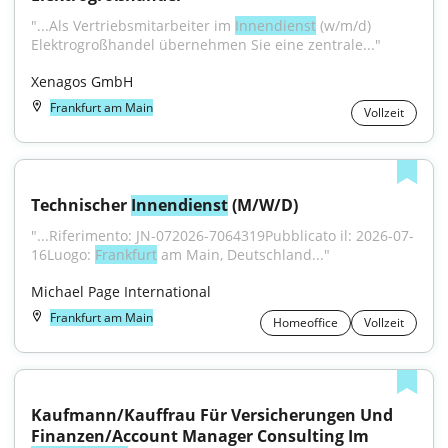
"...Als Vertriebsmitarbeiter im 
Innendienst
 (w/m/d) 
Elektrogroßhandel übernehmen Sie eine zentrale..."
Xenagos GmbH
Frankfurt am Main
Vollzeit
Technischer 
Innendienst
 (M/W/D)
"...Riferimento: JN-072026-7064319Pubblicato il: 2026-07-
16Luogo: 
Frankfurt
 am Main, Deutschland..."
Michael Page International
Frankfurt am Main
Homeoffice
Vollzeit
Kaufmann/Kauffrau Für Versicherungen Und 
Finanzen/Account Manager Consulting Im 