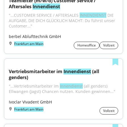
Teamleiter (m/w/d) Customer Service / 
Aftersales 
Innendienst
"...CUSTOMER SERVICE / AFTERSALES 
INNENDIENST
 DIE 
AUFGABE, DIE DICH GLÜCKLICH MACHT: Du führst unser 
Customer..."
berbel Ablufttechnik GmbH
Frankfurt am Main
Homeoffice
Vollzeit
Vertriebsmitarbeiter im 
Innendienst
 (all 
genders)
"...Vertriebsmitarbeiter im 
Innendienst
 (all genders) 
Ellwangen (Jagst) Chancen nutzen. Kunden gewinnen..."
Ivoclar Vivadent GmbH
Frankfurt am Main
Vollzeit