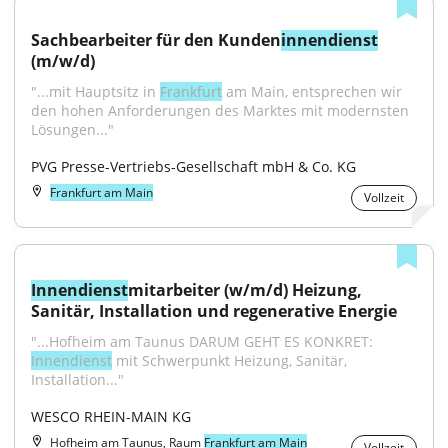
Sachbearbeiter für den Kunden
innendienst
(m/w/d)
"...mit Hauptsitz in 
Frankfurt
 am Main, entsprechen wir 
den hohen Anforderungen des Marktes mit modernsten 
Lösungen..."
PVG Presse-Vertriebs-Gesellschaft mbH & Co. KG
Frankfurt am Main
Vollzeit
Innendienst
mitarbeiter (w/m/d) Heizung, 
Sanitär, Installation und regenerative Energie
"...Hofheim am Taunus DARUM GEHT ES KONKRET: 
Innendienst
 mit Schwerpunkt Heizung, Sanitär, 
Installation..."
WESCO RHEIN-MAIN KG
Hofheim am Taunus, Raum
Frankfurt am Main
Vollzeit