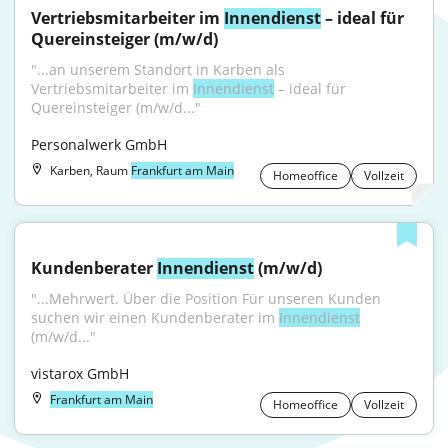
Vertriebsmitarbeiter im 
Innendienst
 – ideal für 
Quereinsteiger (m/w/d)
"...an unserem Standort in Karben als 
Vertriebsmitarbeiter im 
Innendienst
 – ideal für 
Quereinsteiger (m/w/d..."
Personalwerk GmbH
Karben, Raum
Frankfurt am Main
Homeoffice
Vollzeit
Kundenberater 
Innendienst
 (m/w/d)
"...Mehrwert. Über die Position Für unseren Kunden 
suchen wir einen Kundenberater im 
Innendienst
(m/w/d..."
vistarox GmbH
Frankfurt am Main
Homeoffice
Vollzeit