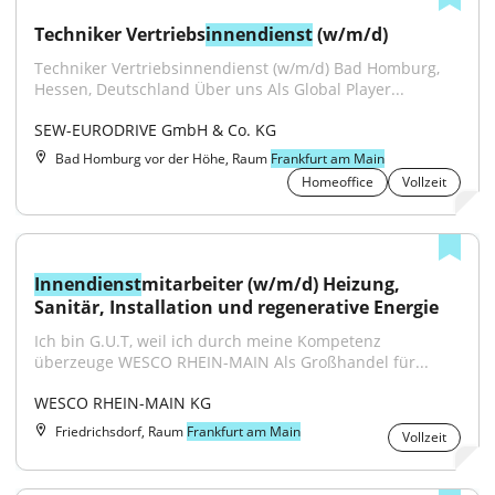
Techniker Vertriebs
innendienst
 (w/m/d)
Techniker Vertriebsinnendienst (w/m/d) Bad Homburg, 
Hessen, Deutschland Über uns Als Global Player...
SEW-EURODRIVE GmbH & Co. KG
Bad Homburg vor der Höhe, Raum
Frankfurt am Main
Homeoffice
Vollzeit
Innendienst
mitarbeiter (w/m/d) Heizung, 
Sanitär, Installation und regenerative Energie
Ich bin G.U.T, weil ich durch meine Kompetenz 
überzeuge WESCO RHEIN-MAIN Als Großhandel für...
WESCO RHEIN-MAIN KG
Friedrichsdorf, Raum
Frankfurt am Main
Vollzeit