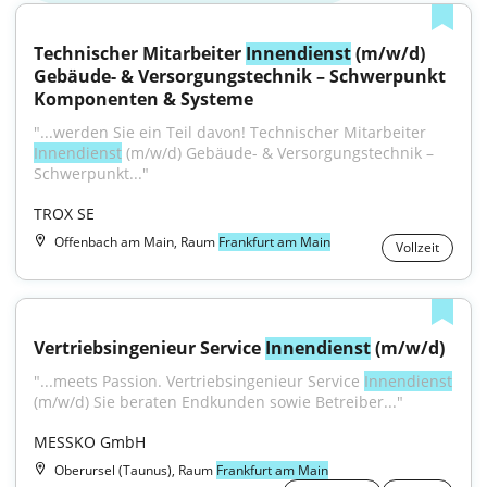
Technischer Mitarbeiter 
Innendienst
 (m/w/d) 
Gebäude- & Versorgungstechnik – Schwerpunkt 
Komponenten & Systeme
"...werden Sie ein Teil davon! Technischer Mitarbeiter 
Innendienst
 (m/w/d) Gebäude- & Versorgungstechnik – 
Schwerpunkt..."
TROX SE
Offenbach am Main, Raum
Frankfurt am Main
Vollzeit
Vertriebsingenieur Service 
Innendienst
 (m/w/d)
"...meets Passion. Vertriebsingenieur Service 
Innendienst
(m/w/d) Sie beraten Endkunden sowie Betreiber..."
MESSKO GmbH
Oberursel (Taunus), Raum
Frankfurt am Main