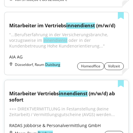
Mitarbeiter im Vertriebs
innendienst
 (m/w/d)
"...Berufserfahrung in der Versicherungsbranche, 
vorzugsweise im 
Innendienst
 oder in der 
Kundenbetreuung Hohe Kundenorientierung..."
AIA AG
Düsseldorf, Raum
Duisburg
Homeoffice
Vollzeit
Mitarbeiter Vertriebs
innendienst
 (m/w/d) ab 
sofort
+++ DIREKTVERMITTLUNG in Festanstellung (keine 
Zeitarbeit) / Vermittlungsgutscheine (AVGS) werden...
RADAS Jobbörse & Personalvermittlung GmbH