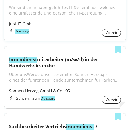
Wir sind ein inhabergeführtes IT-Systemhaus, welches 
eine umfassende und persönliche IT-Betreuung...
just-IT GmbH
Duisburg
Vollzeit
Innendienst
mitarbeiter (m/w/d) in der 
Handwerksbranche
Über unsWerde unser Lösemittel!Sonnen Herzog ist 
eines der führenden Handelsunternehmen für Farben,...
Sonnen Herzog GmbH & Co. KG
Ratingen, Raum
Duisburg
Vollzeit
Sachbearbeiter Vertriebs
innendienst
 / 