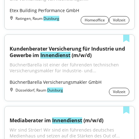
Etex Building Performance GmbH
Ratingen, Raum
Duisburg
Homeoffice
Vollzeit
Kundenberater Versicherung für Industrie und 
Gewerbe im 
Innendienst
 (m/w/d)
BüchnerBarella ist einer der führenden technischen 
Versicherungsmakler für Industrie- und...
BüchnerBarella Versicherungsmakler GmbH
Düsseldorf, Raum
Duisburg
Vollzeit
Mediaberater im 
Innendienst
 (m/w/d)
Wir sind Ströer! Wir sind ein führendes deutsches 
Medienhaus und setzen auf die Stärken des Out of...