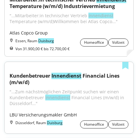
Temperature (w/m/d) Industrievermietung
"...Mitarbeiter:in technischer Vertrieb 
Innendienst
Temperature (w/m/d)Willkommen bei Atlas Copco..."
Atlas Copco Group
Essen, Raum
Duisburg
Homeoffice
Vollzeit
Von 31.900,00 € bis 72.700,00 €
Kundenbetreuer 
Innendienst
 Financial Lines 
(m/w/d)
"...Zum nächstmöglichen Zeitpunkt suchen wir einen 
Kundenbetreuer 
Innendienst
 Financial Lines (m/w/d) in 
Düsseldorf..."
LBU Versicherungsmakler GmbH
Düsseldorf, Raum
Duisburg
Homeoffice
Vollzeit