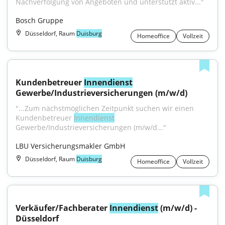
Nachverfolgung von Angeboten und unterstützt aktiv..."
Bosch Gruppe
Düsseldorf, Raum
Duisburg
Homeoffice
Vollzeit
Kundenbetreuer 
Innendienst
Gewerbe/Industrieversicherungen (m/w/d)
"...Zum nächstmöglichen Zeitpunkt suchen wir einen 
Kundenbetreuer 
Innendienst
Gewerbe/Industrieversicherungen (m/w/d..."
LBU Versicherungsmakler GmbH
Düsseldorf, Raum
Duisburg
Homeoffice
Vollzeit
Verkäufer/Fachberater 
Innendienst
 (m/w/d) - 
Düsseldorf