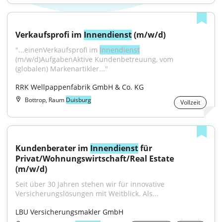
Verkaufsprofi im 
Innendienst
 (m/w/d)
"...einenVerkaufsprofi im 
Innendienst
(m/w/d)AufgabenAktive Kundenbetreuung, vom 
(globalen) Markenartikler..."
RRK Wellpappenfabrik GmbH & Co. KG
Bottrop, Raum
Duisburg
Vollzeit
Kundenberater im 
Innendienst
 für 
Privat/Wohnungswirtschaft/Real Estate 
(m/w/d)
Seit über 30 Jahren stehen wir für innovative 
Versicherungslösungen mit Weitblick. Als...
LBU Versicherungsmakler GmbH