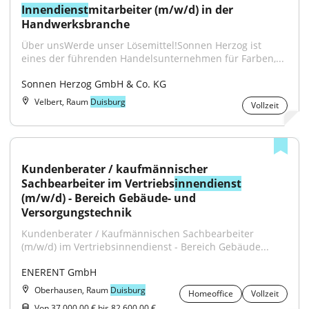
Innendienst
mitarbeiter (m/w/d) in der 
Handwerksbranche
Über unsWerde unser Lösemittel!Sonnen Herzog ist 
eines der führenden Handelsunternehmen für Farben,...
Sonnen Herzog GmbH & Co. KG
Velbert, Raum
Duisburg
Vollzeit
Kundenberater / kaufmännischer 
Sachbearbeiter im Vertriebs
innendienst
(m/w/d) - Bereich Gebäude- und 
Versorgungstechnik
Kundenberater / Kaufmännischen Sachbearbeiter 
(m/w/d) im Vertriebsinnendienst - Bereich Gebäude...
ENERENT GmbH
Oberhausen, Raum
Duisburg
Homeoffice
Vollzeit
Von 37.000,00 € bis 82.600,00 €