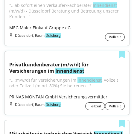
"...ab sofort einen Verkäufer/Fachberater 
Innendienst
(m/w/d) - Düsseldorf Beratung und Betreuung unserer 
Kunden..."
MEG Maler Einkauf Gruppe eG
Düsseldorf, Raum
Duisburg
Vollzeit
Privatkundenberater (m/w/d) für 
Versicherungen im 
Innendienst
"...(m/w/d) für Versicherungen im 
Innendienst
, Vollzeit 
oder Teilzeit (mind. 80%) Sie betreuen..."
PRINAS MONTAN GmbH Versicherungsvermittler
Düsseldorf, Raum
Duisburg
Teilzeit
Vollzeit
Mitarbeiter:in technischer Vertrieb 
Innendienst