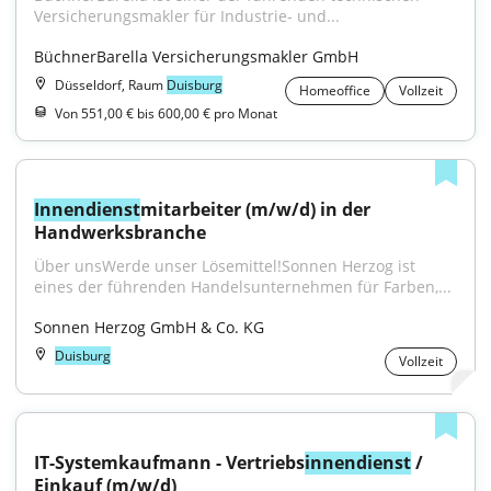
Versicherungsmakler für Industrie- und...
BüchnerBarella Versicherungsmakler GmbH
Düsseldorf, Raum
Duisburg
Homeoffice
Vollzeit
Von 551,00 € bis 600,00 € pro Monat
Innendienst
mitarbeiter (m/w/d) in der 
Handwerksbranche
Über unsWerde unser Lösemittel!Sonnen Herzog ist 
eines der führenden Handelsunternehmen für Farben,...
Sonnen Herzog GmbH & Co. KG
Duisburg
Vollzeit
IT-Systemkaufmann - Vertriebs
innendienst
 / 
Einkauf (m/w/d)