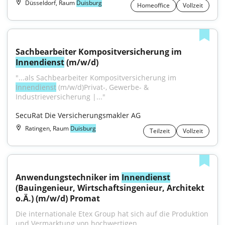
Düsseldorf, Raum
Duisburg
Homeoffice
Vollzeit
Sachbearbeiter Kompositversicherung im 
Innendienst
 (m/w/d)
"...als Sachbearbeiter Kompositversicherung im 
Innendienst
 (m⁠/⁠w⁠/⁠d)Privat-, Gewerbe- & 
Industrieversicherung |..."
SecuRat Die Versicherungsmakler AG
Ratingen, Raum
Duisburg
Teilzeit
Vollzeit
Anwendungstechniker im 
Innendienst
(Bauingenieur, Wirtschaftsingenieur, Architekt 
o.Ä.) (m/w/d) Promat
Die internationale Etex Group hat sich auf die Produktion 
und Vermarktung von hochwertigen...