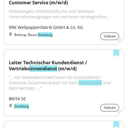
Customer Service (m/w/d)
EinleitungAls mittelständische und familiäre 
Unternehmensgruppe mit mehreren strategischen...
RRK Wellpappenfabrik GmbH & Co. KG
Bottrop, Raum
Duisburg
Vollzeit
Leiter Technischer Kundendienst / 
Vertriebs
innendienst
 (m/w/d)
"...von Servicetechniker:innen im Aussendienst • 
Intensive Zusammenarbeit mit dem 
Innendienst
 und 
dem Vertrieb •..."
BRITA SE
Duisburg
Vollzeit