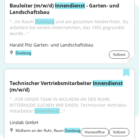
Bauleiter (m/w/d) 
Innendienst
 - Garten- und 
Landschaftsbau
"...im Raum 
Duisburg
 und am gesamten Niederrhein. Du 
arbeitest bei einem Unternehmen, das 1992 gegründet 
wurde..."
Harald Pitz Garten- und Landschaftsbau
Duisburg
Vollzeit
Technischer Vertriebsmitarbeiter 
Innendienst
(m/w/d)
"...FÜR UNSER TEAM IN MÜLHEIM AN DER RUHR, 
RITTERHUDE SUCHEN WIR EINEN: Technischer Vertriebs­
mitarbeiter 
Innendienst
..."
Lindab GmbH
Mülheim an der Ruhr, Raum
Duisburg
Homeoffice
Vollzeit