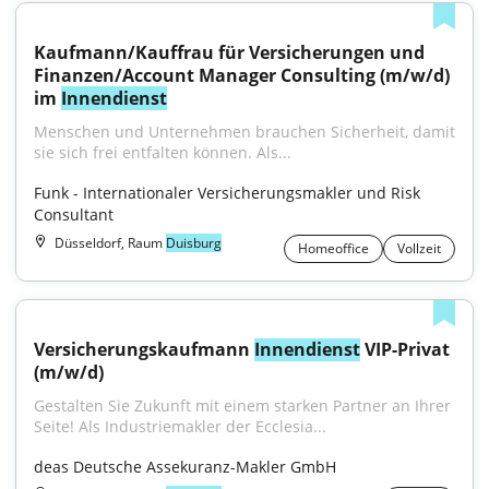
Kaufmann/Kauffrau für Versicherungen und 
Finanzen/Account Manager Consulting (m/w/d) 
im 
Innendienst
Menschen und Unternehmen brauchen Sicherheit, damit 
sie sich frei entfalten können. Als...
Funk - Internationaler Versicherungsmakler und Risk 
Consultant
Düsseldorf, Raum
Duisburg
Homeoffice
Vollzeit
Versicherungskaufmann 
Innendienst
 VIP-Privat 
(m/w/d)
Gestalten Sie Zukunft mit einem starken Partner an Ihrer 
Seite! Als Industriemakler der Ecclesia...
deas Deutsche Assekuranz-Makler GmbH