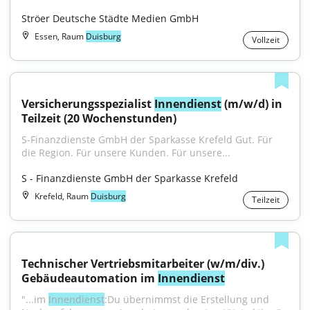
Ströer Deutsche Städte Medien GmbH
Essen, Raum
Duisburg
Vollzeit
Versicherungsspezialist 
Innendienst
 (m/w/d) in 
Teilzeit (20 Wochenstunden)
S-Finanzdienste GmbH der Sparkasse Krefeld Gut. Für 
die Region. Für unsere Kunden. Für unsere...
S - Finanzdienste GmbH der Sparkasse Krefeld
Krefeld, Raum
Duisburg
Teilzeit
Technischer Vertriebsmitarbeiter (w/m/div.) 
Gebäudeautomation im 
Innendienst
"...im 
Innendienst
:Du übernimmst die Erstellung und 