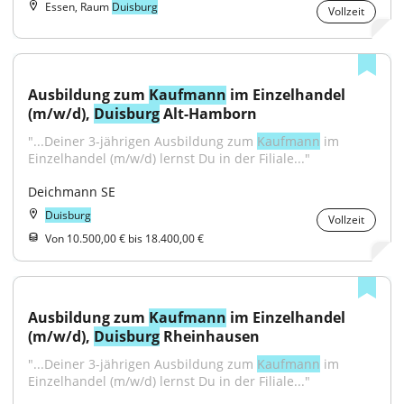
Essen, Raum
Duisburg
Vollzeit
Ausbildung zum 
Kaufmann
 im Einzelhandel 
(m/w/d), 
Duisburg
 Alt-Hamborn
"...Deiner 3-jährigen Ausbildung zum 
Kaufmann
 im 
Einzelhandel (m/w/d) lernst Du in der Filiale..."
Deichmann SE
Duisburg
Vollzeit
Von 10.500,00 € bis 18.400,00 €
Ausbildung zum 
Kaufmann
 im Einzelhandel 
(m/w/d), 
Duisburg
 Rheinhausen
"...Deiner 3-jährigen Ausbildung zum 
Kaufmann
 im 
Einzelhandel (m/w/d) lernst Du in der Filiale..."