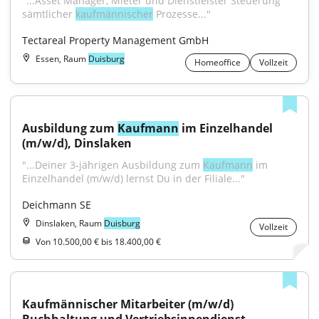
"...Asset Manager, Mieter und Dienstleister Steuerung 
sämtlicher 
kaufmännischer
 Prozesse..."
Tectareal Property Management GmbH
Essen, Raum
Duisburg
Homeoffice
Vollzeit
Ausbildung zum 
Kaufmann
 im Einzelhandel 
(m/w/d), Dinslaken
"...Deiner 3-jährigen Ausbildung zum 
Kaufmann
 im 
Einzelhandel (m/w/d) lernst Du in der Filiale..."
Deichmann SE
Dinslaken, Raum
Duisburg
Vollzeit
Von 10.500,00 € bis 18.400,00 €
Kaufmännischer Mitarbeiter (m/w/d) 