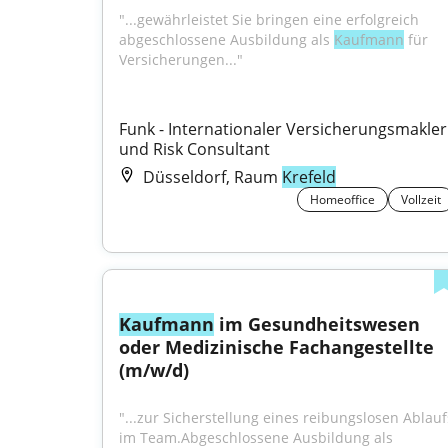
"...gewährleistet Sie bringen eine erfolgreich 
abgeschlossene Ausbildung als 
Kaufmann
 für 
Versicherungen..."
Funk - Internationaler Versicherungsmakler 
und Risk Consultant
Düsseldorf, Raum
Krefeld
Homeoffice
Vollzeit
Kaufmann
 im Gesundheitswesen 
oder Medizinische Fachangestellte 
(m/w/d)
"...zur Sicherstellung eines reibungslosen Ablaufs
im Team.Abgeschlossene Ausbildung als 