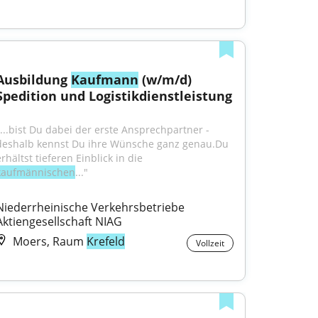
Ausbildung 
Kaufmann
 (w/m/d) 
Spedition und Logistikdienstleistung
"...bist Du dabei der erste Ansprechpartner - 
deshalb kennst Du ihre Wünsche ganz genau.Du 
erhältst tieferen Einblick in die 
kaufmännischen
..."
Niederrheinische Verkehrsbetriebe 
Aktiengesellschaft NIAG
Moers, Raum
Krefeld
Vollzeit