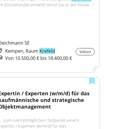
im Einzelhandel (m/w/d) lernst Du in der Filiale..."
Deichmann SE
Kempen, Raum
Krefeld
Vollzeit
Von 10.500,00 € bis 18.400,00 €
Expertin / Experten (w/m/d) für das 
kaufmännische und strategische 
Objektmanagement
"...zum nächstmöglichen Zeitpunkt eine/n 
Expertin / Experten (w/m/d) für das 