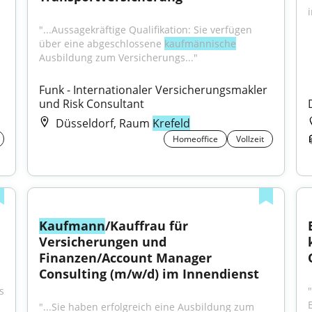
"...Aussagekräftige Qualifikation: Sie verfügen 
über eine abgeschlossene 
kaufmännische
Ausbildung zum Versicherungs..."
Funk - Internationaler Versicherungsmakler 
und Risk Consultant
Düsseldorf, Raum
Krefeld
Homeoffice
Vollzeit
Kaufmann
/Kauffrau für 
Versicherungen und 
Finanzen/Account Manager 
Consulting (m/w/d) im Innendienst
 
"...Sie haben erfolgreich eine Ausbildung zum 