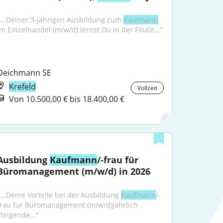
"...Deiner 3-jährigen Ausbildung zum 
Kaufmann
im Einzelhandel (m/w/d) lernst Du in der Filiale..."
Deichmann SE
Krefeld
Vollzeit
Von 10.500,00 € bis 18.400,00 €
Ausbildung 
Kaufmann
/-frau für 
Büromanagement (m/w/d) in 2026
"...Deine Vorteile bei der Ausbildung 
Kaufmann
/-
frau für Büromanagement (m/w/d)Jährlich 
steigende..."