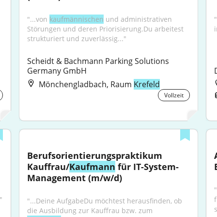
"...von 
kaufmännischen
 und administrativen 
Störungen und deren Priorisierung.Du arbeitest 
strukturiert und zuverlässig..."
Scheidt & Bachmann Parking Solutions 
Germany GmbH
Mönchengladbach, Raum
Krefeld
Vollzeit
Berufsorientierungspraktikum 
Kauffrau/
Kaufmann
 für IT-System-
Management (m/w/d)
"
"...Deine AufgabeDu möchtest herausfinden, ob 
die Ausbildung zur Kauffrau bzw. zum 