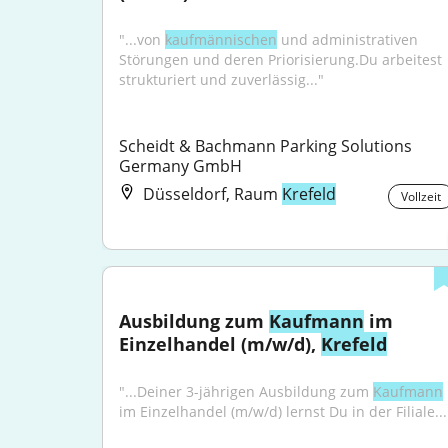
"...von 
kaufmännischen
 und administrativen 
Störungen und deren Priorisierung.Du arbeitest 
strukturiert und zuverlässig..."
Scheidt & Bachmann Parking Solutions 
Germany GmbH
Düsseldorf, Raum
Krefeld
Vollzeit
Ausbildung zum 
Kaufmann
 im 
Einzelhandel (m/w/d), 
Krefeld
"...Deiner 3-jährigen Ausbildung zum 
Kaufmann
im Einzelhandel (m/w/d) lernst Du in der Filiale...