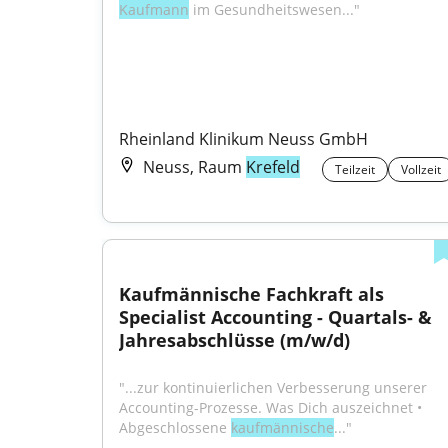
Kaufmann
 im Gesundheitswesen..."
Rheinland Klinikum Neuss GmbH
Neuss, Raum
Krefeld
Teilzeit
Vollzeit
Kaufmännische Fachkraft als 
Specialist Accounting - Quartals- & 
Jahresabschlüsse (m/w/d)
"...zur kontinuierlichen Verbesserung unserer 
Accounting-Prozesse. Was Dich auszeichnet • 
Abgeschlossene 
kaufmännische
..."