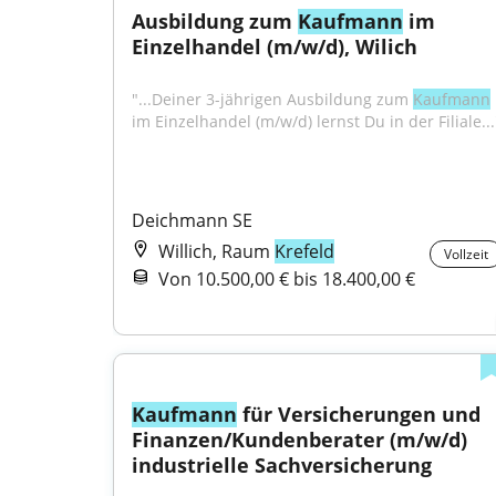
Ausbildung zum 
Kaufmann
 im 
Einzelhandel (m/w/d), Wilich
"...Deiner 3-jährigen Ausbildung zum 
Kaufmann
im Einzelhandel (m/w/d) lernst Du in der Filiale...
Deichmann SE
Willich, Raum
Krefeld
Vollzeit
Von 10.500,00 € bis 18.400,00 €
Kaufmann
 für Versicherungen und 
Finanzen/Kundenberater (m/w/d) 
industrielle Sachversicherung