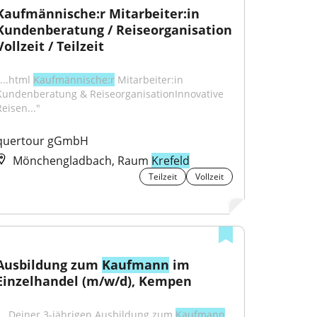
Kaufmännische:r Mitarbeiter:in 
Kundenberatung / Reiseorganisation 
Vollzeit / Teilzeit
...html 
Kaufmännische:r
 Mitarbeiter:in 
Kundenberatung & ReiseorganisationInnovative 
eisen..."
quertour gGmbH
Mönchengladbach, Raum
Krefeld
Teilzeit
Vollzeit
Ausbildung zum 
Kaufmann
 im 
Einzelhandel (m/w/d), Kempen
"...Deiner 3-jährigen Ausbildung zum 
Kaufmann