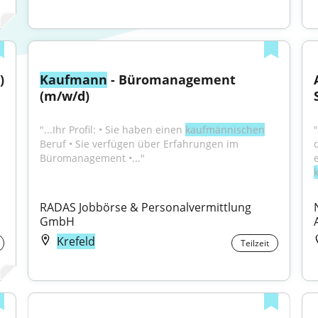
 
Kaufmann
 - Büromanagement 
(m/w/d)
"...Ihr Profil: • Sie haben einen 
kaufmännischen
Beruf • Sie verfügen über Erfahrungen im 
Büromanagement •..."
RADAS Jobbörse & Personalvermittlung 
GmbH
Krefeld
Teilzeit