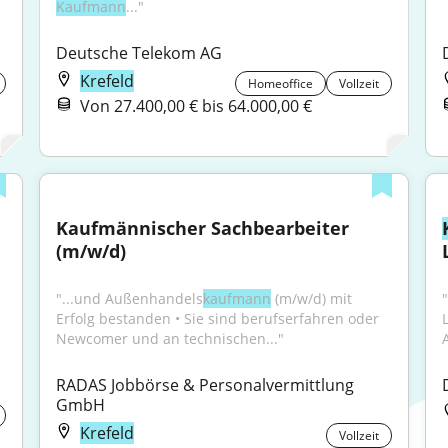
Kaufmann
..."
Deutsche Telekom AG
Krefeld
Homeoffice
Vollzeit
Von 27.400,00 € bis 64.000,00 €
Kaufmännischer Sachbearbeiter 
(m/w/d)
"...und Außen­handels­
kaufmann
 (m/w/d) mit 
Erfolg bestanden • Sie sind berufserfahren oder 
Newcomer und an technischen..."
RADAS Jobbörse & Personalvermittlung 
GmbH
Krefeld
Vollzeit