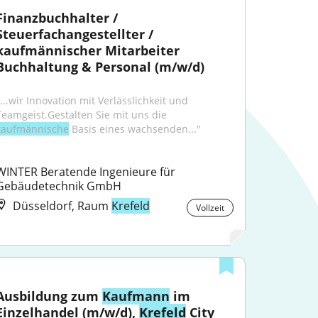
Finanzbuchhalter / 
Steuerfachangestellter / 
kaufmännischer Mitarbeiter 
Buchhaltung & Personal (m/w/d)
...wir Innovation mit Verlässlichkeit und 
Teamgeist.Gestalten Sie mit uns die 
kaufmännische
 Basis eines wachsenden..."
WINTER Beratende Ingenieure für 
Gebäudetechnik GmbH
Düsseldorf, Raum
Krefeld
Vollzeit
Ausbildung zum 
Kaufmann
 im 
Einzelhandel (m/w/d), 
Krefeld
 City