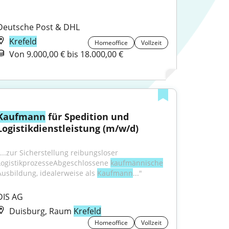
Deutsche Post & DHL
Krefeld
Homeoffice
Vollzeit
Von 9.000,00 € bis 18.000,00 €
Kaufmann
 für Spedition und 
Logistikdienstleistung (m/w/d)
"...zur Sicherstellung reibungsloser 
LogistikprozesseAbgeschlossene 
kaufmännische
Ausbildung, idealerweise als 
Kaufmann
..."
DIS AG
Duisburg, Raum
Krefeld
Homeoffice
Vollzeit