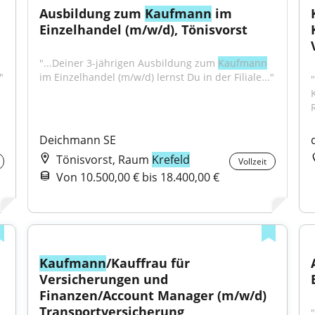
Ausbildung zum 
Kaufmann
 im 
Einzelhandel (m/w/d), Tönisvorst
"...Deiner 3-jährigen Ausbildung zum 
Kaufmann
"
im Einzelhandel (m/w/d) lernst Du in der Filiale..."
"
R
Deichmann SE
Tönisvorst, Raum
Krefeld
Vollzeit
Von 10.500,00 € bis 18.400,00 €
Kaufmann
/Kauffrau für 
Versicherungen und 
Finanzen/Account Manager (m/w/d) 
Transportversicherung