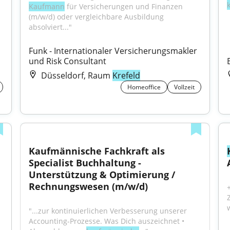
Kaufmann
 für Versicherungen und Finanzen 
(m/w/d) oder vergleichbare Ausbildung 
absolviert..."
Funk - Internationaler Versicherungsmakler 
und Risk Consultant
Düsseldorf, Raum
Krefeld
Homeoffice
Vollzeit
Kaufmännische Fachkraft als 
Specialist Buchhaltung - 
Unterstützung & Optimierung / 
Rechnungswesen (m/w/d)
"...zur kontinuierlichen Verbesserung unserer 
Accounting-Prozesse. Was Dich auszeichnet • 