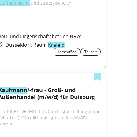
kaufmännische
 und strategische..."
Bau- und Liegenschaftsbetrieb NRW
Düsseldorf, Raum
Krefeld
Homeoffice
Teilzeit
Kaufmann
/-frau - Groß- und 
Außenhandel (m/w/d) für Duisburg
+++ DIREKTVERMITTLUNG in Festanstellung (keine 
Zeitarbeit) / Vermittlungsgutscheine (AVGS) 
werden...