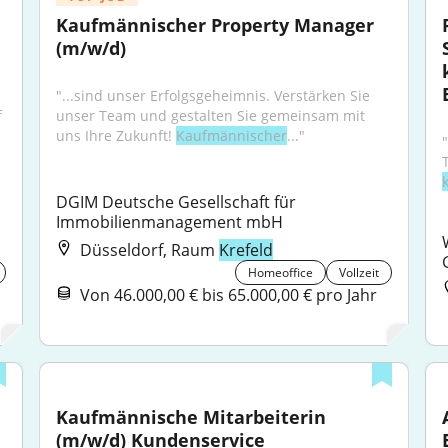
Kaufmännischer Property Manager 
(m/w/d)
"...sind unser Erfolgsgeheimnis. Verstärken Sie 
 
unser Team und gestalten Sie gemeinsam mit 
uns Ihre Zukunft! 
Kaufmännischer
..."
"
DGIM Deutsche Gesellschaft für 
Immobilienmanagement mbH
Düsseldorf, Raum
Krefeld
Homeoffice
Vollzeit
Von 46.000,00 € bis 65.000,00 € pro Jahr
Kaufmännische Mitarbeiterin 
(m/w/d) Kundenservice