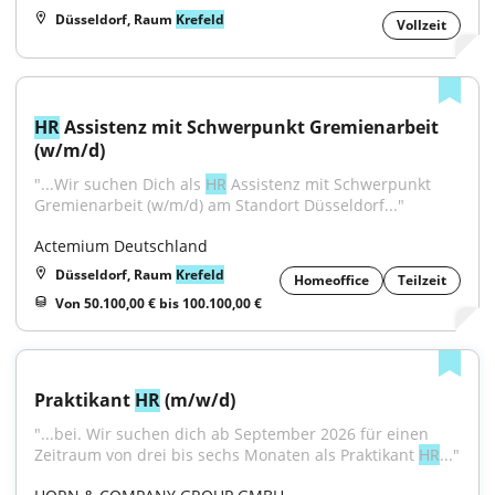
Düsseldorf, Raum
Krefeld
Vollzeit
HR
 Assistenz mit Schwerpunkt Gremienarbeit 
(w/m/d)
"...﻿Wir suchen Dich als 
HR
 Assistenz mit Schwerpunkt 
Gremienarbeit (w/m/d) am Standort Düsseldorf..."
Actemium Deutschland
Düsseldorf, Raum
Krefeld
Homeoffice
Teilzeit
Von 50.100,00 € bis 100.100,00 €
Praktikant 
HR
 (m/w/d)
"...bei. Wir suchen dich ab September 2026 für einen 
Zeitraum von drei bis sechs Monaten als Praktikant 
HR
..."