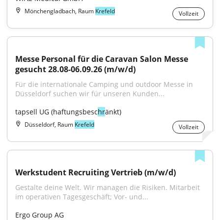
Mönchengladbach, Raum
Krefeld
Vollzeit
Messe Personal für die Caravan Salon Messe 
gesucht 28.08-06.09.26 (m/w/d)
Für die internationale Camping und outdoor Messe in 
Düsseldorf suchen wir für unseren Kunden...
tapsell UG (haftungsbesc
hr
änkt)
Düsseldorf, Raum
Krefeld
Vollzeit
Werkstudent Recruiting Vertrieb (m/w/d)
Gestalte deine Welt. Wir managen die Risiken. Mitarbeit 
im operativen Tagesgeschäft; Vor- und...
Ergo Group AG