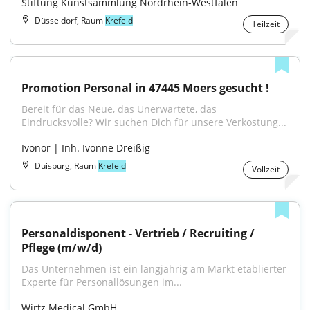
Stiftung Kunstsammlung Nordrhein-Westfalen
Düsseldorf, Raum
Krefeld
Teilzeit
Promotion Personal in 47445 Moers gesucht !
Bereit für das Neue, das Unerwartete, das 
Eindrucksvolle? Wir suchen Dich für unsere Verkostung...
Ivonor | Inh. Ivonne Dreißig
Duisburg, Raum
Krefeld
Vollzeit
Personaldisponent - Vertrieb / Recruiting / 
Pflege (m/w/d)
Das Unternehmen ist ein langjährig am Markt etablierter 
Experte für Personallösungen im...
Wirtz Medical GmbH