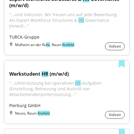
(m/w/d)
"...und Inklusion. Wir freuen uns auf jede Bewerbung. 
Als Expert Workforce Structures & 
HR
 Governance 
(m/w/d..."
TURCK-Gruppe
Mülheim an der Ru
hr
, Raum
Krefeld
Vollzeit
Werkstudent 
HR
 (m/w/d)
"...Unterstützung bei operativen 
HR
-Aufgaben 
(Einstellung, Betreuung und Austritt von 
Mitarbeitenden)Unterstützung..."
Pierburg GmbH
Neuss, Raum
Krefeld
Vollzeit