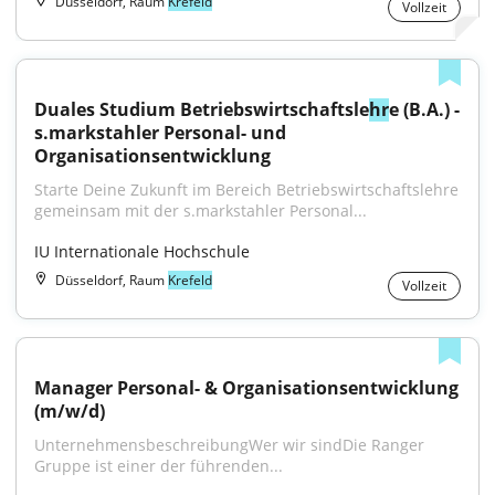
Düsseldorf, Raum
Krefeld
Vollzeit
Duales Studium Betriebswirtschaftsle
hr
e (B.A.) - 
s.markstahler Personal- und 
Organisationsentwicklung
Starte Deine Zukunft im Bereich Betriebswirtschaftslehre 
gemeinsam mit der s.markstahler Personal...
IU Internationale Hochschule
Düsseldorf, Raum
Krefeld
Vollzeit
Manager Personal- & Organisationsentwicklung 
(m/w/d)
UnternehmensbeschreibungWer wir sindDie Ranger 
Gruppe ist einer der führenden...