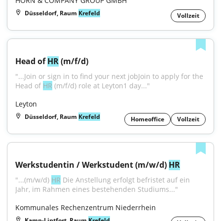
HORN & COMPANY GROUP GMBH
Düsseldorf, Raum
Krefeld
Vollzeit
Head of 
HR
 (m/f/d)
"...Join or sign in to find your next jobJoin to apply for the 
Head of 
HR
 (m/f/d) role at Leyton1 day..."
Leyton
Düsseldorf, Raum
Krefeld
Homeoffice
Vollzeit
Werkstudentin / Werkstudent (m/w/d) 
HR
"...(m/w/d) 
HR
 Die Anstellung erfolgt befristet auf ein 
Jahr, im Rahmen eines bestehenden Studiums..."
Kommunales Rechenzentrum Niederrhein
Kamp-Lintfort, Raum
Krefeld