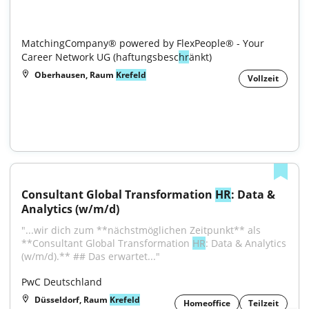
MatchingCompany® powered by FlexPeople® - Your 
Career Network UG (haftungsbesc
hr
änkt)
Oberhausen, Raum
Krefeld
Vollzeit
Consultant Global Transformation 
HR
: Data & 
Analytics (w/m/d)
"...wir dich zum **nächstmöglichen Zeitpunkt** als 
**Consultant Global Transformation 
HR
: Data & Analytics 
(w/m/d).** ## Das erwartet..."
PwC Deutschland
Düsseldorf, Raum
Krefeld
Homeoffice
Teilzeit