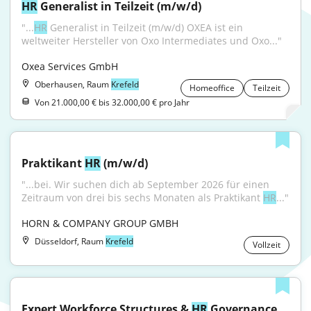
HR
 Generalist in Teilzeit (m/w/d)
"...
HR
 Generalist in Teilzeit (m/w/d) OXEA ist ein 
weltweiter Hersteller von Oxo Intermediates und Oxo..."
Oxea Services GmbH
Oberhausen, Raum
Krefeld
Homeoffice
Teilzeit
Von 21.000,00 € bis 32.000,00 € pro Jahr
Praktikant 
HR
 (m/w/d)
"...bei. Wir suchen dich ab September 2026 für einen 
Zeitraum von drei bis sechs Monaten als Praktikant 
HR
..."
HORN & COMPANY GROUP GMBH
Düsseldorf, Raum
Krefeld
Vollzeit
Expert Workforce Structures & 
HR
 Governance 