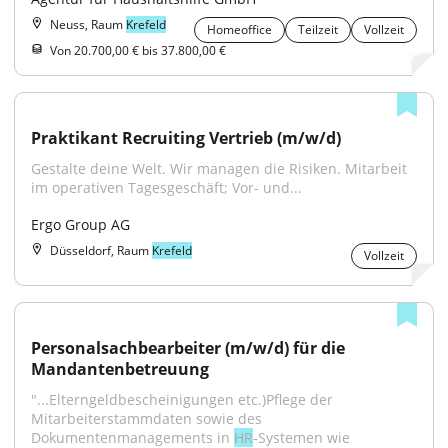
Neuss, Raum
Krefeld
Homeoffice
Teilzeit
Vollzeit
Von 20.700,00 € bis 37.800,00 €
Praktikant Recruiting Vertrieb (m/w/d)
Gestalte deine Welt. Wir managen die Risiken. Mitarbeit 
im operativen Tagesgeschäft; Vor- und...
Ergo Group AG
Düsseldorf, Raum
Krefeld
Vollzeit
Personal­sachbearbeiter (m/w/d) für die 
Mandantenbetreuung
"...Elterngeldbescheinigungen etc.)Pflege der 
Mitarbeiterstammdaten sowie des 
Dokumentenmanagements in 
HR
‑Systemen wie 