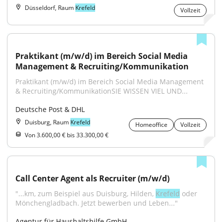
Düsseldorf, Raum
Krefeld
Vollzeit
Praktikant (m/w/d) im Bereich Social Media 
Management & Recruiting/Kommunikation
Praktikant (m/w/d) im Bereich Social Media Management 
& Recruiting/KommunikationSIE WISSEN VIEL UND...
Deutsche Post & DHL
Duisburg, Raum
Krefeld
Homeoffice
Vollzeit
Von 3.600,00 € bis 33.300,00 €
Call Center Agent als Recruiter (m/w/d)
"...km, zum Beispiel aus Duisburg, Hilden, 
Krefeld
 oder 
Mönchengladbach. Jetzt bewerben und Leben..."
Agentur für Haushaltshilfe GmbH