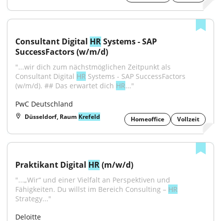
Consultant Digital 
HR
 Systems - SAP 
SuccessFactors (w/m/d)
"...wir dich zum nächstmöglichen Zeitpunkt als 
Consultant Digital 
HR
 Systems - SAP SuccessFactors 
(w/m/d). ## Das erwartet dich 
HR
..."
PwC Deutschland
Düsseldorf, Raum
Krefeld
Homeoffice
Vollzeit
Praktikant Digital 
HR
 (m/w/d)
"...„Wir“ und einer Vielfalt an Perspektiven und 
Fähigkeiten. Du willst im Bereich Consulting – 
HR
Strategy..."
Deloitte