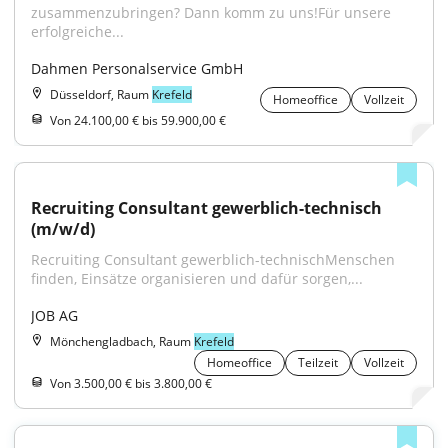
zusammenzubringen? Dann komm zu uns!Für unsere 
erfolgreiche...
Dahmen Personalservice GmbH
Düsseldorf, Raum
Krefeld
Homeoffice
Vollzeit
Von 24.100,00 € bis 59.900,00 €
Recruiting Consultant gewerblich-technisch 
(m/w/d)
Recruiting Consultant gewerblich-technischMenschen 
finden, Einsätze organisieren und dafür sorgen,...
JOB AG
Mönchengladbach, Raum
Krefeld
Homeoffice
Teilzeit
Vollzeit
Von 3.500,00 € bis 3.800,00 €