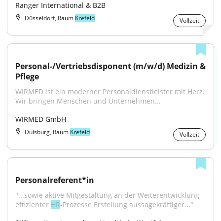
Ranger International & B2B
Düsseldorf, Raum
Krefeld
Vollzeit
Personal-/Vertriebsdisponent (m/w/d) Medizin & 
Pflege
WIRMED ist ein moderner Personaldienstleister mit Herz. 
Wir bringen Menschen und Unternehmen...
WIRMED GmbH
Duisburg, Raum
Krefeld
Vollzeit
Personalreferent*in
"...sowie aktive Mitgestaltung an der Weiterentwicklung 
effizienter 
HR
-Prozesse Erstellung aussagekräftiger..."