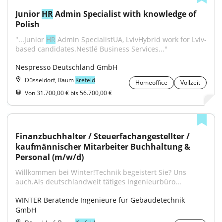
Junior 
HR
 Admin Specialist with knowledge of 
Polish
"...Junior 
HR
 Admin SpecialistUA, LvivHybrid work for Lviv-
based candidates.Nestlé Business Services..."
Nespresso Deutschland GmbH
Düsseldorf, Raum
Krefeld
Homeoffice
Vollzeit
Von 31.700,00 € bis 56.700,00 €
Finanzbuchhalter / Steuerfachangestellter / 
kaufmännischer Mitarbeiter Buchhaltung & 
Personal (m/w/d)
Willkommen bei Winter!Technik begeistert Sie? Uns 
auch.Als deutschlandweit tätiges Ingenieurbüro...
WINTER Beratende Ingenieure für Gebäudetechnik 
GmbH