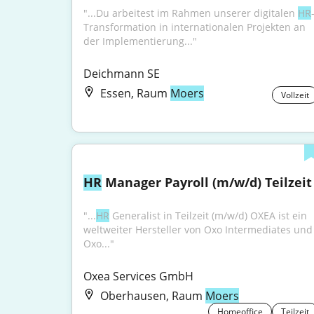
"...Du arbeitest im Rahmen unserer digitalen 
HR
Transformation in internationalen Projekten an 
der Implementierung..."
Deichmann SE
Essen, Raum
Moers
Vollzeit
HR
 Manager Payroll (m/w/d) Teilzeit
"...
HR
 Generalist in Teilzeit (m/w/d) OXEA ist ein 
weltweiter Hersteller von Oxo Intermediates und 
Oxo..."
Oxea Services GmbH
Oberhausen, Raum
Moers
Homeoffice
Teilzeit