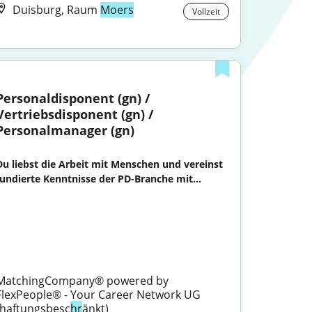
Duisburg, Raum
Moers
Vollzeit
Personaldisponent (gn) / 
Vertriebsdisponent (gn) / 
Personalmanager (gn)
Du liebst die Arbeit mit Menschen und vereinst 
fundierte Kenntnisse der PD-Branche mit...

MatchingCompany® powered by 
FlexPeople® - Your Career Network UG 
(haftungsbesc
hr
änkt)