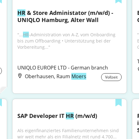
HR
 & Store Administator (m/w/d) - 
UNIQLO Hamburg, Alter Wall
"...
HR
-Administration von A-Z, vom Onboarding 
bis zum Offboarding • Unterstützung bei der 
Vorbereitung..."
UNIQLO EUROPE LTD - German branch
Oberhausen, Raum
Moers
Vollzeit
SAP Developer IT 
HR
 (m/w/d)
Als eigenfinanziertes Familienunternehmen sind 
wir weit mehr als ein Filialnetz mit rund 4.700...