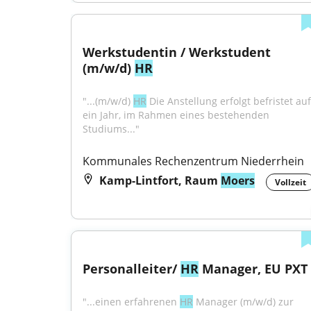
Werkstudentin / Werkstudent 
(m/w/d) 
HR
"...(m/w/d) 
HR
 Die Anstellung erfolgt befristet auf 
ein Jahr, im Rahmen eines bestehenden 
Studiums..."
Kommunales Rechenzentrum Niederrhein
Kamp-Lintfort, Raum
Moers
Vollzeit
Personalleiter/ 
HR
 Manager, EU PXT
"...einen erfahrenen 
HR
 Manager (m/w/d) zur 