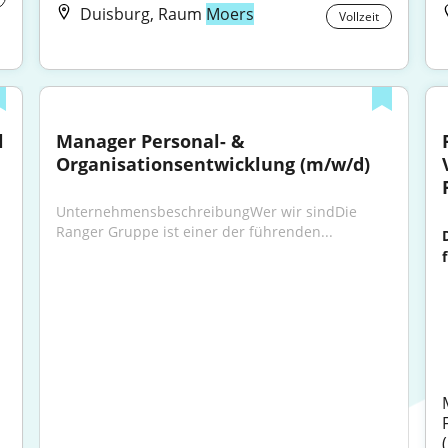
Duisburg, Raum
Moers
Vollzeit
 
Manager Personal- & 
Organisationsentwicklung (m/w/d)
UnternehmensbeschreibungWer wir sindDie 
Ranger Gruppe ist einer der führenden...