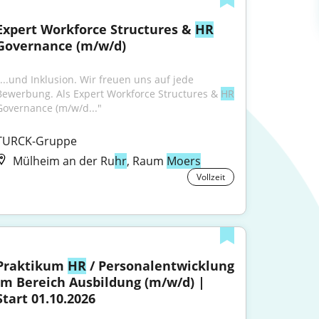
Expert Workforce Structures & 
HR
Governance (m/w/d)
"...und Inklusion. Wir freuen uns auf jede 
Bewerbung. Als Expert Workforce Structures & 
HR
Governance (m/w/d..."
TURCK-Gruppe
Mülheim an der Ru
hr
, Raum
Moers
Vollzeit
Praktikum 
HR
 / Personalentwicklung 
im Bereich Ausbildung (m/w/d) | 
Start 01.10.2026