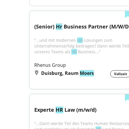
(Senior) 
Hr
 Business Partner (M/W/D
"...und mit modernen 
HR
-Lösungen zum 
Unternehmenserfolg beitragen? Dann werde Teil 
unseres Teams als 
HR
 Business..."
Rhenus Group
Duisburg, Raum
Moers
Vollzeit
Experte 
HR
 Law (m/w/d)
"...Dann werde Teil des Teams Human Resources