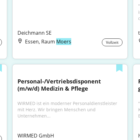
-
d
Deichmann SE
Essen, Raum
Moers
Vollzeit
Personal-/Vertriebsdisponent 
(m/w/d) Medizin & Pflege
WIRMED ist ein moderner Personaldienstleister 
"
mit Herz. Wir bringen Menschen und 
Unternehmen...
WIRMED GmbH