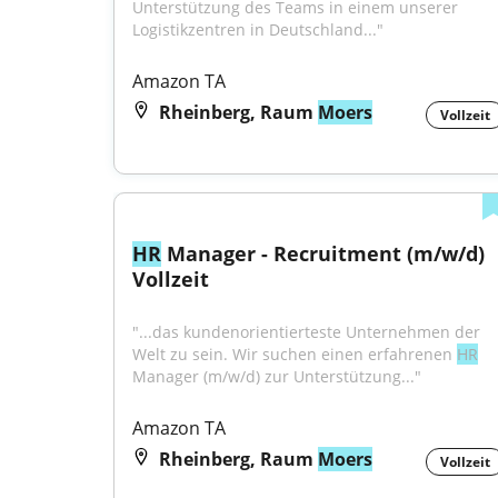
Unterstützung des Teams in einem unserer 
Logistikzentren in Deutschland..."
Amazon TA
Rheinberg, Raum
Moers
Vollzeit
HR
 Manager - Recruitment (m/w/d) 
Vollzeit
"...das kundenorientierteste Unternehmen der 
Welt zu sein. Wir suchen einen erfahrenen 
HR
Manager (m/w/d) zur Unterstützung..."
Amazon TA
Rheinberg, Raum
Moers
Vollzeit