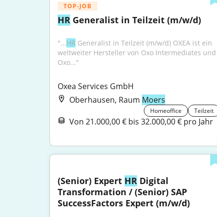
TOP-JOB
HR
 Generalist in Teilzeit (m/w/d)
"...
HR
 Generalist in Teilzeit (m/w/d) OXEA ist ein 
weltweiter Hersteller von Oxo Intermediates und 
Oxo..."
Oxea Services GmbH
Oberhausen, Raum
Moers
Homeoffice
Teilzeit
Von 21.000,00 € bis 32.000,00 € pro Jahr
(Senior) Expert 
HR
 Digital 
Transformation / (Senior) SAP 
SuccessFactors Expert (m/w/d)