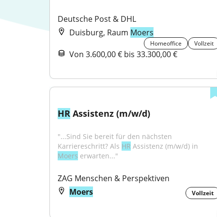
Deutsche Post & DHL
Duisburg, Raum
Moers
Homeoffice
Vollzeit
Von 3.600,00 € bis 33.300,00 €
HR
 Assistenz (m/w/d)
"...Sind Sie bereit für den nächsten 
Karriereschritt? Als 
HR
 Assistenz (m/w/d) in 
Moers
 erwarten..."
ZAG Menschen & Perspektiven
Moers
Vollzeit