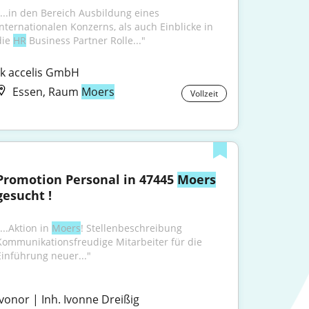
"...in den Bereich Ausbildung eines 
internationalen Konzerns, als auch Einblicke in 
ie 
HR
 Business Partner Rolle..."
tk accelis GmbH
Essen, Raum
Moers
Vollzeit
Promotion Personal in 47445 
Moers
gesucht !
...Aktion in 
Moers
! Stellenbeschreibung 
Kommunikationsfreudige Mitarbeiter für die 
Einführung neuer..."
Ivonor | Inh. Ivonne Dreißig