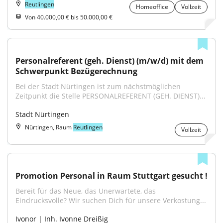
Reutlingen
Homeoffice
Vollzeit
Von 40.000,00 € bis 50.000,00 €
Personalreferent (geh. Dienst) (m/w/d) mit dem 
Schwerpunkt Bezügerechnung
Bei der Stadt Nürtingen ist zum nächstmöglichen 
Zeitpunkt die Stelle PERSONALREFERENT (GEH. DIENST)...
Stadt Nürtingen
Nürtingen, Raum
Reutlingen
Vollzeit
Promotion Personal in Raum Stuttgart gesucht !
Bereit für das Neue, das Unerwartete, das 
Eindrucksvolle? Wir suchen Dich für unsere Verkostung...
Ivonor | Inh. Ivonne Dreißig