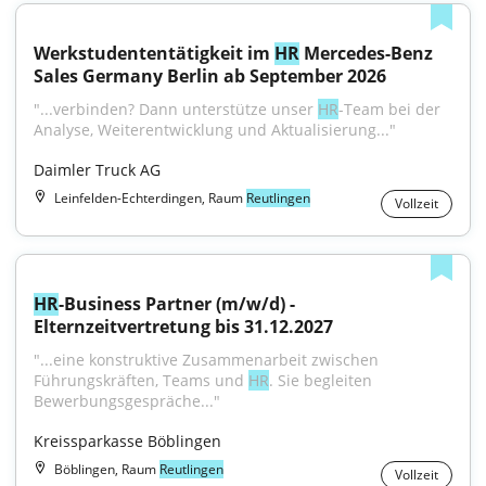
Werkstudententätigkeit im 
HR
 Mercedes-Benz 
Sales Germany Berlin ab September 2026
"...verbinden? Dann unterstütze unser 
HR
-Team bei der 
Analyse, Weiterentwicklung und Aktualisierung..."
Daimler Truck AG
Leinfelden-Echterdingen, Raum
Reutlingen
Vollzeit
HR
-Business Partner (m/w/d) - 
Elternzeitvertretung bis 31.12.2027
"...eine konstruktive Zusammenarbeit zwischen 
Führungskräften, Teams und 
HR
. Sie begleiten 
Bewerbungsgespräche..."
Kreissparkasse Böblingen
Böblingen, Raum
Reutlingen
Vollzeit