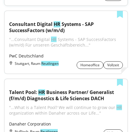
Consultant Digital 
HR
 Systems - SAP 
SuccessFactors (w/m/d)
"...Consultant Digital 
HR
 Systems - SAP SuccessFactors 
(w/m/d) Für unseren Geschäftsbereich..."
PwC Deutschland
Stuttgart, Raum
Reutlingen
Homeoffice
Vollzeit
Talent Pool: 
HR
 Business Partner/ Generalist 
(f/m/d) Diagnostics & Life Sciences DACH
"...What is a Talent Pool? We will continue to grow our 
HR
organization within Danaher across our Life..."
Danaher Corporation
Nußloch, Raum
Reutlingen