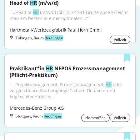
Head of 
HR
 (m/w/d)
"...Head of 
HR
 (m/w/d) Job-ID: 01931 Große Ziele erreicht 
man am besten in einer optimalen..."
Hartmetall-Werkzeugfabrik Paul Horn GmbH
Tübingen, Raum
Reutlingen
Vollzeit
Praktikant*in 
HR
 NEPOS Prozessmanagement 
(Pflicht-Praktikum)
"...Projektmanagement, Prozessmanagement, 
HR
 oder 
vergleichbare Studiengänge Sichere Deutsch- und 
Englischkenntnisse..."
Mercedes-Benz Group AG
Stuttgart, Raum
Reutlingen
Homeoffice
Vollzeit