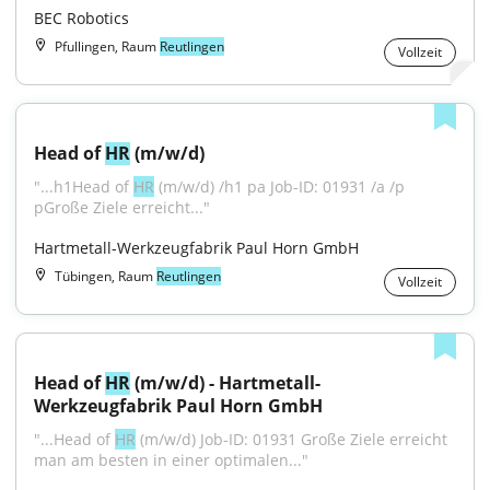
BEC Robotics
Pfullingen, Raum
Reutlingen
Vollzeit
Head of 
HR
 (m/w/d)
"...h1Head of 
HR
 (m/w/d) /h1 pa Job-ID: 01931 /a /p 
pGroße Ziele erreicht..."
Hartmetall-Werkzeugfabrik Paul Horn GmbH
Tübingen, Raum
Reutlingen
Vollzeit
Head of 
HR
 (m/w/d) - Hartmetall-
Werkzeugfabrik Paul Horn GmbH
"...Head of 
HR
 (m/w/d) Job-ID: 01931 Große Ziele erreicht 
man am besten in einer optimalen..."