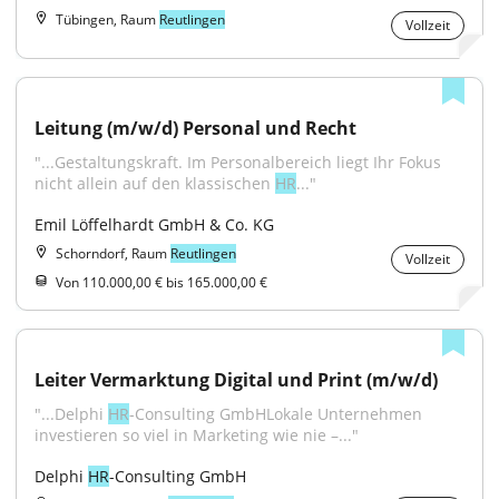
Tübingen, Raum
Reutlingen
Vollzeit
Leitung (m/w/d) Personal und Recht
"...Gestaltungskraft. Im Personalbereich liegt Ihr Fokus 
nicht allein auf den klassischen 
HR
..."
Emil Löffelhardt GmbH & Co. KG
Schorndorf, Raum
Reutlingen
Vollzeit
Von 110.000,00 € bis 165.000,00 €
Leiter Vermarktung Digital und Print (m/w/d)
"...Delphi 
HR
-Consulting GmbHLokale Unternehmen 
investieren so viel in Marketing wie nie –..."
Delphi 
HR
-Consulting GmbH