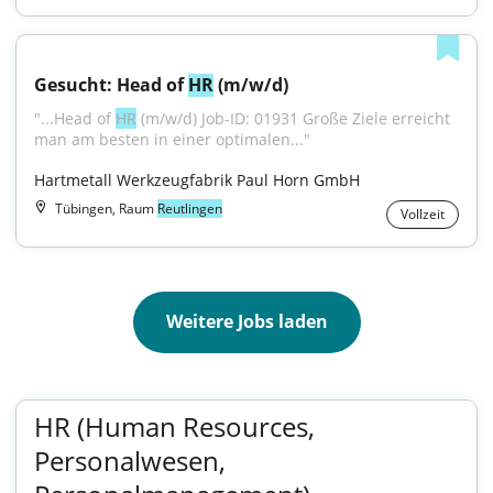
Gesucht: Head of 
HR
 (m/w/d)
"...Head of 
HR
 (m/w/d) Job-ID: 01931 Große Ziele erreicht 
man am besten in einer optimalen..."
Hartmetall Werkzeugfabrik Paul Horn GmbH
Tübingen, Raum
Reutlingen
Vollzeit
Weitere Jobs laden
HR (Human Resources,
Personalwesen,