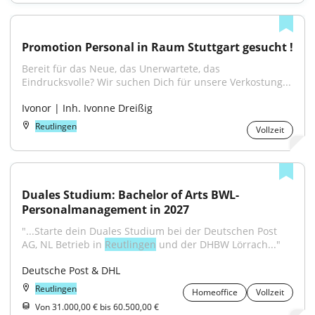
Promotion Personal in Raum Stuttgart gesucht !
Bereit für das Neue, das Unerwartete, das 
Eindrucksvolle? Wir suchen Dich für unsere Verkostung...
Ivonor | Inh. Ivonne Dreißig
Reutlingen
Vollzeit
Duales Studium: Bachelor of Arts BWL-
Personalmanagement in 2027
"...Starte dein Duales Studium bei der Deutschen Post 
AG, NL Betrieb in 
Reutlingen
 und der DHBW Lörrach..."
Deutsche Post & DHL
Reutlingen
Homeoffice
Vollzeit
Von 31.000,00 € bis 60.500,00 €