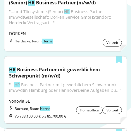
(Senior) 
HR
 Business Partner (m/w/d)
"...und Tönsysteme.(Senior) 
HR
 Business Partner 
(m/w/d)Gesellschaft: Dörken Service GmbHStandort: 
HerdeckeVertragsart..."
DÖRKEN
Herdecke, Raum
Herne
Vollzeit
HR
 Business Partner mit gewerblichem 
Schwerpunkt (m/w/d)
"...
HR
 Business Partner mit gewerblichem Schwerpunkt 
(m/w/d)in Hamburg oder HannoverDeine Aufgaben:Du..."
Vonovia SE
Bochum, Raum
Herne
Homeoffice
Vollzeit
Von 38.100,00 € bis 85.700,00 €