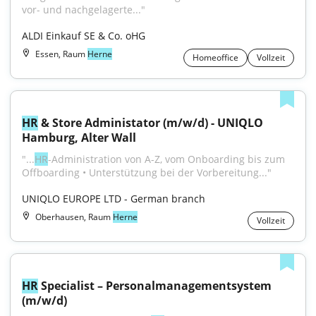
vor- und nachgelagerte..."
ALDI Einkauf SE & Co. oHG
Essen, Raum
Herne
Homeoffice
Vollzeit
HR
 & Store Administator (m/w/d) - UNIQLO 
Hamburg, Alter Wall
"...
HR
-Administration von A-Z, vom Onboarding bis zum 
Offboarding • Unterstützung bei der Vorbereitung..."
UNIQLO EUROPE LTD - German branch
Oberhausen, Raum
Herne
Vollzeit
HR
 Specialist – Personalmanagementsystem 
(m/w/d)