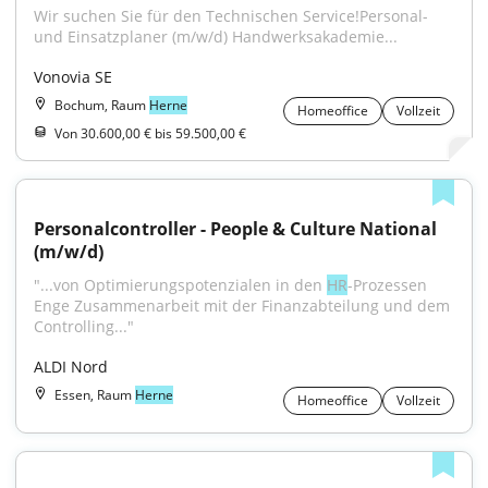
Wir suchen Sie für den Technischen Service!Personal- 
und Einsatzplaner (m/w/d) Handwerksakademie...
Vonovia SE
Bochum, Raum
Herne
Homeoffice
Vollzeit
Von 30.600,00 € bis 59.500,00 €
Personalcontroller - People & Culture National 
(m/w/d)
"...von Optimierungspotenzialen in den 
HR
-Prozessen 
Enge Zusammenarbeit mit der Finanzabteilung und dem 
Controlling..."
ALDI Nord
Essen, Raum
Herne
Homeoffice
Vollzeit