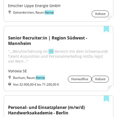
Emscher Lippe Energie GmbH
Gelsenkirchen, Raum
Herne
Vollzeit
Senior Recruiter:in | Region Südwest - 
Mannheim
"...Berufserfahrung im 
HR
-Bereich mit dem Schwerpunkt 
Talent Acquisition und Personalmarketing mitDu legst 
viel Wert..."
Vonovia SE
Bochum, Raum
Herne
Homeoffice
Vollzeit
Von 32.900,00 € bis 71.200,00 €
Personal- und Einsatzplaner (m/w/d) 
Handwerksakademie - Berlin