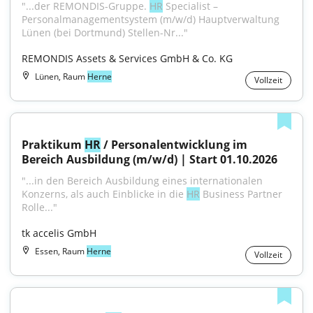
"...der REMONDIS-Gruppe. 
HR
 Specialist – 
Personalmanagementsystem (m/w/d) Hauptverwaltung 
Lünen (bei Dortmund) Stellen-Nr..."
REMONDIS Assets & Services GmbH & Co. KG
Lünen, Raum
Herne
Vollzeit
Praktikum 
HR
 / Personalentwicklung im 
Bereich Ausbildung (m/w/d) | Start 01.10.2026
"...in den Bereich Ausbildung eines internationalen 
Konzerns, als auch Einblicke in die 
HR
 Business Partner 
Rolle..."
tk accelis GmbH
Essen, Raum
Herne
Vollzeit