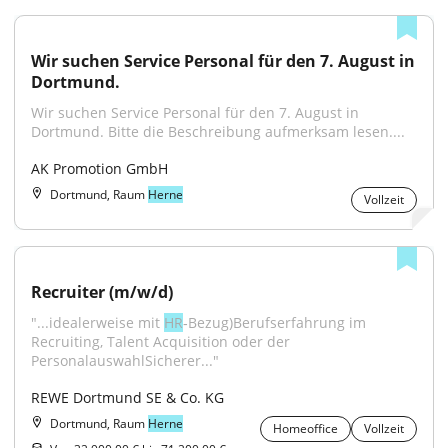
Wir suchen Service Personal für den 7. August in 
Dortmund.
Wir suchen Service Personal für den 7. August in 
Dortmund. Bitte die Beschreibung aufmerksam lesen....
AK Promotion GmbH
Dortmund, Raum
Herne
Vollzeit
Recruiter (m/w/d)
"...idealerweise mit 
HR
‑Bezug)Berufserfahrung im 
Recruiting, Talent Acquisition oder der 
PersonalauswahlSicherer..."
REWE Dortmund SE & Co. KG
Dortmund, Raum
Herne
Homeoffice
Vollzeit