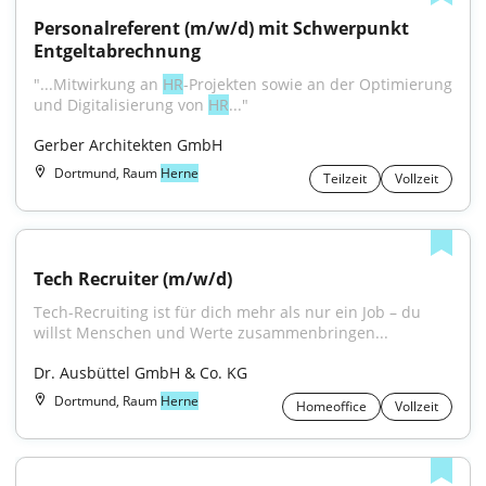
Personalreferent (m/w/d) mit Schwerpunkt 
Entgeltabrechnung
"...Mitwirkung an 
HR
-Projekten sowie an der Optimierung 
und Digitalisierung von 
HR
..."
Gerber Architekten GmbH
Dortmund, Raum
Herne
Teilzeit
Vollzeit
Tech Recruiter (m/w/d)
Tech-Recruiting ist für dich mehr als nur ein Job – du 
willst Menschen und Werte zusammenbringen...
Dr. Ausbüttel GmbH & Co. KG
Dortmund, Raum
Herne
Homeoffice
Vollzeit