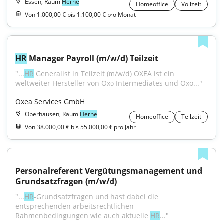
Essen, Raum
Herne
Homeoffice
Vollzeit
Von 1.000,00 € bis 1.100,00 € pro Monat
HR
 Manager Payroll (m/w/d) Teilzeit
"...
HR
 Generalist in Teilzeit (m/w/d) OXEA ist ein 
weltweiter Hersteller von Oxo Intermediates und Oxo..."
Oxea Services GmbH
Oberhausen, Raum
Herne
Homeoffice
Teilzeit
Von 38.000,00 € bis 55.000,00 € pro Jahr
Personalreferent Vergütungsmanagement und 
Grundsatzfragen (m/w/d)
"...
HR
-Grundsatzfragen und hast dabei die 
entsprechenden arbeitsrechtlichen 
Rahmenbedingungen wie auch aktuelle 
HR
..."