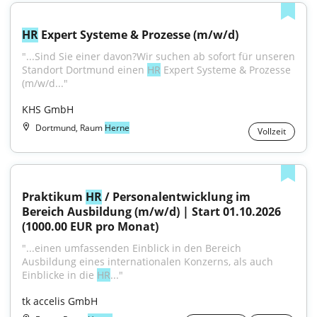
HR
 Expert Systeme & Prozesse (m/w/d)
"...Sind Sie einer davon?Wir suchen ab sofort für unseren 
Standort Dortmund einen 
HR
 Expert Systeme & Prozesse 
(m/w/d..."
KHS GmbH
Dortmund, Raum
Herne
Vollzeit
Praktikum 
HR
 / Personalentwicklung im 
Bereich Ausbildung (m/w/d) | Start 01.10.2026 
(1000.00 EUR pro Monat)
"...einen umfassenden Einblick in den Bereich 
Ausbildung eines internationalen Konzerns, als auch 
Einblicke in die 
HR
..."
tk accelis GmbH