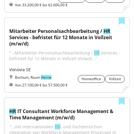
Von 33.200,00 € bis 62.600,00 €
Mitarbeiter Personalsachbearbeitung / 
HR
Services - befristet für 12 Monate in Vollzeit 
(m/w/d)
"...Mitarbeiter Personalsachbearbeitung / 
HR
 Services - 
befristet für 12 Monate in Vollzeit (m/w/d..."
Vonovia SE
Bochum, Raum
Herne
Homeoffice
Vollzeit
Von 27.100,00 € bis 57.500,00 €
HR
 IT Consultant Workforce Management & 
Time Management (m/w/d)
"...mit internationalen 
HR
- und Fachbereichen 
Integration von Workforce-Management-Prozessen in 