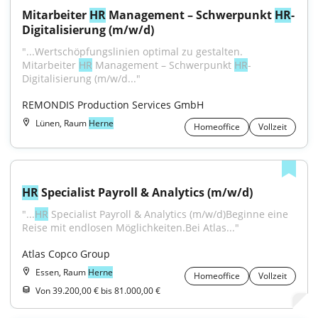
Mitarbeiter 
HR
 Management – Schwerpunkt 
HR
-
Digitalisierung (m/w/d)
"...Wertschöpfungslinien optimal zu gestalten. 
Mitarbeiter 
HR
 Management – Schwerpunkt 
HR
-
Digitalisierung (m/w/d..."
REMONDIS Production Services GmbH
Lünen, Raum
Herne
Homeoffice
Vollzeit
HR
 Specialist Payroll & Analytics (m/w/d)
"...
HR
 Specialist Payroll & Analytics (m/w/d)Beginne eine 
Reise mit endlosen Möglichkeiten.Bei Atlas..."
Atlas Copco Group
Essen, Raum
Herne
Homeoffice
Vollzeit
Von 39.200,00 € bis 81.000,00 €