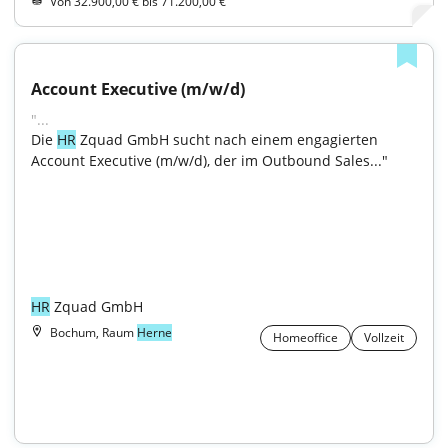
Von 32.900,00 € bis 71.200,00 €
Account Executive (m/w/d)
"...
Die 
HR
 Zquad GmbH sucht nach einem engagierten 
Account Executive (m/w/d), der im Outbound Sales..."

HR
 Zquad GmbH
Bochum, Raum
Herne
Homeoffice
Vollzeit