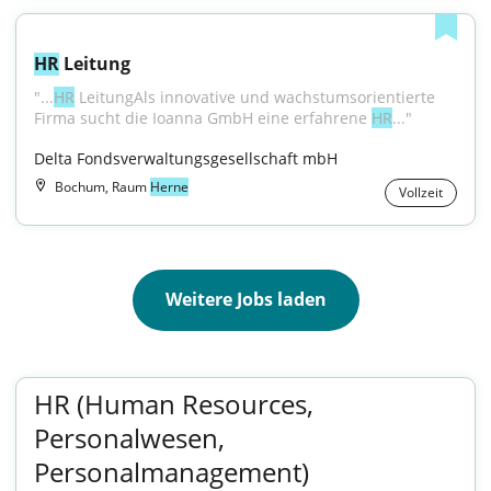
HR
 Leitung
"...
HR
 LeitungAls innovative und wachstumsorientierte 
Firma sucht die Ioanna GmbH eine erfahrene 
HR
..."
Delta Fondsverwaltungsgesellschaft mbH
Bochum, Raum
Herne
Vollzeit
Weitere Jobs laden
HR (Human Resources,
Personalwesen,
Personalmanagement)