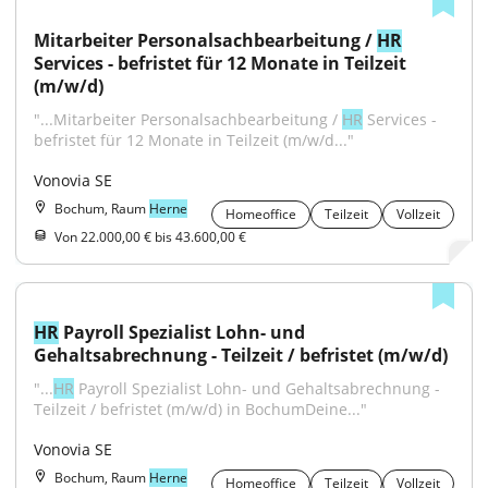
Mitarbeiter Personalsachbearbeitung / 
HR
Services - befristet für 12 Monate in Teilzeit 
(m/w/d)
"...Mitarbeiter Personalsachbearbeitung / 
HR
 Services - 
befristet für 12 Monate in Teilzeit (m/w/d..."
Vonovia SE
Bochum, Raum
Herne
Homeoffice
Teilzeit
Vollzeit
Von 22.000,00 € bis 43.600,00 €
HR
 Payroll Spezialist Lohn- und 
Gehaltsabrechnung - Teilzeit / befristet (m/w/d)
"...
HR
 Payroll Spezialist Lohn- und Gehaltsabrechnung - 
Teilzeit / befristet (m/w/d) in BochumDeine..."
Vonovia SE
Bochum, Raum
Herne
Homeoffice
Teilzeit
Vollzeit