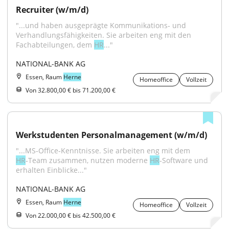
Recruiter (w/m/d)
"...und haben ausgeprägte Kommunikations‑ und 
Verhandlungsfähigkeiten. Sie arbeiten eng mit den 
Fachabteilungen, dem 
HR
..."
NATIONAL-BANK AG
Essen, Raum
Herne
Homeoffice
Vollzeit
Von 32.800,00 € bis 71.200,00 €
Werkstudenten Personalmanagement (w/m/d)
"...MS‑Office‑Kenntnisse. Sie arbeiten eng mit dem 
HR
‑Team zusammen, nutzen moderne 
HR
‑Software und 
erhalten Einblicke..."
NATIONAL-BANK AG
Essen, Raum
Herne
Homeoffice
Vollzeit
Von 22.000,00 € bis 42.500,00 €