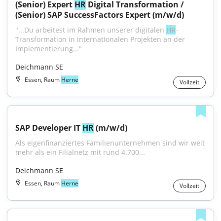
(Senior) Expert 
HR
 Digital Transformation / 
(Senior) SAP SuccessFactors Expert (m/w/d)
"...Du arbeitest im Rahmen unserer digitalen 
HR
-
Transformation in internationalen Projekten an der 
Implementierung..."
Deichmann SE
Essen, Raum
Herne
Vollzeit
SAP Developer IT 
HR
 (m/w/d)
Als eigenfinanziertes Familienunternehmen sind wir weit 
mehr als ein Filialnetz mit rund 4.700...
Deichmann SE
Essen, Raum
Herne
Vollzeit