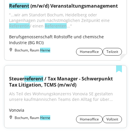
Referent
 (m/w/d) Veranstaltungsmanagement
"...wir am Standort Bochum, Heidelberg oder 
Langenhagen zum nächstmöglichen Zeitpunkt eine 
Referentin
/ einen 
Referenten
..."
Berufsgenossenschaft Rohstoffe und chemische 
Industrie (BG RCI)
Bochum, Raum
Herne
Homeoffice
Teilzeit
Steuer
referent
 / Tax Manager - Schwerpunkt 
Tax Litigation, TCMS (m/w/d)
Als Teil des Wohnungskonzerns Vonovia SE gestalten 
unsere kaufmännischen Teams den Alltag für über...
Vonovia
Bochum, Raum
Herne
Homeoffice
Vollzeit