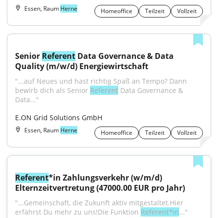
Essen, Raum
Herne
Homeoffice
Teilzeit
Vollzeit
Senior 
Referent
 Data Governance & Data 
Quality (m/w/d) Energiewirtschaft
"...auf Neues und hast richtig Spaß an Tempo? Dann 
bewirb dich als Senior 
Referent
 Data Governance & 
Data..."
E.ON Grid Solutions GmbH
Essen, Raum
Herne
Homeoffice
Teilzeit
Vollzeit
Referent
*in Zahlungsverkehr (w/m/d) 
Elternzeitvertretung (47000.00 EUR pro Jahr)
"...Gemeinschaft, die Zukunft aktiv mitgestaltet.Hier 
erfährst Du mehr zu uns!Die Funktion 
Referent*in
..."