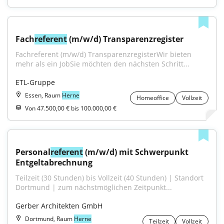
Fach
referent
 (m/w/d) Transparenzregister
Fachreferent (m/w/d) TransparenzregisterWir bieten 
mehr als ein JobSie möchten den nächsten Schritt...
ETL-Gruppe
Essen, Raum
Herne
Homeoffice
Vollzeit
Von 47.500,00 € bis 100.000,00 €
Personal
referent
 (m/w/d) mit Schwerpunkt 
Entgeltabrechnung
Teilzeit (30 Stunden) bis Vollzeit (40 Stunden) | Standort 
Dortmund | zum nächstmöglichen Zeitpunkt...
Gerber Architekten GmbH
Dortmund, Raum
Herne
Teilzeit
Vollzeit