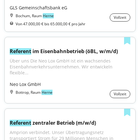
GLS Gemeinschaftsbank eG
Bochum, Raum
Herne
Vollzeit
Von 47.000,00 € bis 65.000,00 € pro Jahr
Referent
 im Eisenbahnbetrieb (öBL, w/m/d)
Über uns Die Neo Lox GmbH ist ein wachsendes 
Eisenbahnverkehrsunternehmen. Wir entwickeln 
flexible...
Neo Lox GmbH
Bottrop, Raum
Herne
Vollzeit
Referent
 zentraler Betrieb (m/w/d)
Amprion verbindet. Unser Übertragungsnetz 
transportiert Strom für 29 Millionen Menschen in 