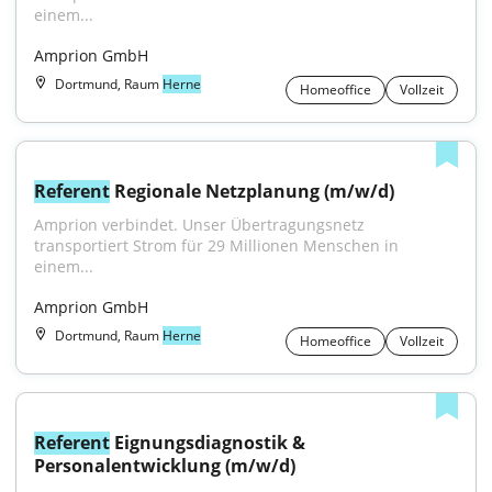
einem...
Amprion GmbH
Dortmund, Raum
Herne
Homeoffice
Vollzeit
Referent
 Regionale Netzplanung (m/w/d)
Amprion verbindet. Unser Übertragungsnetz 
transportiert Strom für 29 Millionen Menschen in 
einem...
Amprion GmbH
Dortmund, Raum
Herne
Homeoffice
Vollzeit
Referent
 Eignungsdiagnostik & 
Personalentwicklung (m/w/d)