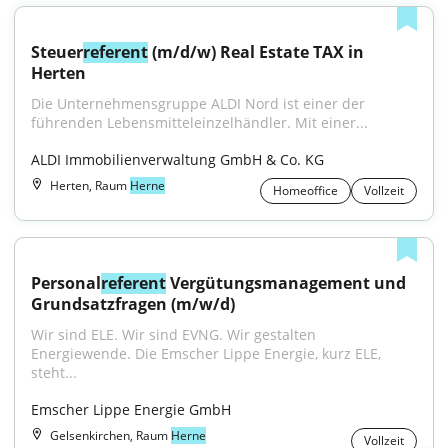
Steuer
referent
 (m/d/w) Real Estate TAX in 
Herten
Die Unternehmensgruppe ALDI Nord ist einer der 
führenden Lebensmitteleinzelhändler. Mit einer...
ALDI Immobilienverwaltung GmbH & Co. KG
Herten, Raum
Herne
Homeoffice
Vollzeit
Personal
referent
 Vergütungsmanagement und 
Grundsatzfragen (m/w/d)
Wir sind ELE. Wir sind EVNG. Wir gestalten 
Energiewende. Die Emscher Lippe Energie, kurz ELE, 
steht...
Emscher Lippe Energie GmbH
Gelsenkirchen, Raum
Herne
Vollzeit