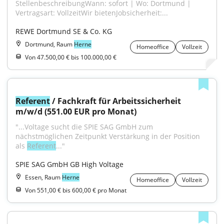
StellenbeschreibungWann: sofort | Wo: Dortmund | 
Vertragsart: VollzeitWir bietenJobsicherheit:...
REWE Dortmund SE & Co. KG
Dortmund, Raum
Herne
Homeoffice
Vollzeit
Von 47.500,00 € bis 100.000,00 €
Referent
 / Fachkraft für Arbeitssicherheit 
m/w/d (551.00 EUR pro Monat)
"...Voltage sucht die SPIE SAG GmbH zum 
nächstmöglichen Zeitpunkt Verstärkung in der Position 
als 
Referent
..."
SPIE SAG GmbH GB High Voltage
Essen, Raum
Herne
Homeoffice
Vollzeit
Von 551,00 € bis 600,00 € pro Monat