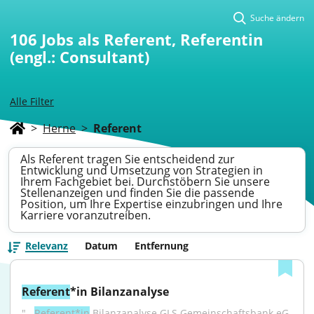
Suche ändern
106
Jobs als Referent, Referentin
(engl.: Consultant)
Alle Filter
>
Herne
>
Referent
Als Referent tragen Sie entscheidend zur
Entwicklung und Umsetzung von Strategien in
Ihrem Fachgebiet bei. Durchstöbern Sie unsere
Stellenanzeigen und finden Sie die passende
Position, um Ihre Expertise einzubringen und Ihre
Karriere voranzutreiben.
Relevanz
Datum
Entfernung
Referent
*in Bilanzanalyse
"...
Referent*in
 Bilanzanalyse GLS Gemeinschaftsbank eG 