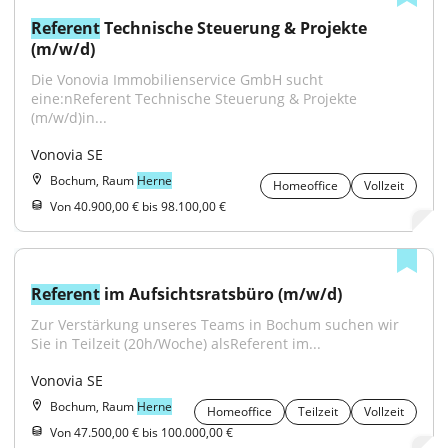
Referent
 Technische Steuerung & Projekte 
(m/w/d)
Die Vonovia Immobilienservice GmbH sucht 
eine:nReferent Technische Steuerung & Projekte 
(m/w/d)in...
Vonovia SE
Bochum, Raum
Herne
Homeoffice
Vollzeit
Von 40.900,00 € bis 98.100,00 €
Referent
 im Aufsichtsratsbüro (m/w/d)
Zur Verstärkung unseres Teams in Bochum suchen wir 
Sie in Teilzeit (20h/Woche) alsReferent im...
Vonovia SE
Bochum, Raum
Herne
Homeoffice
Teilzeit
Vollzeit
Von 47.500,00 € bis 100.000,00 €