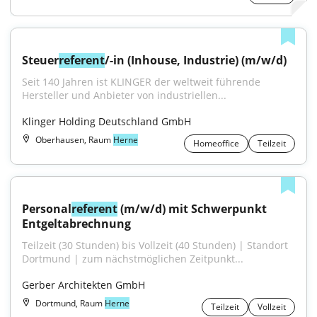
Steuer
referent
/-in (Inhouse, Industrie) (m/w/d)
Seit 140 Jahren ist KLINGER der weltweit führende 
Hersteller und Anbieter von industriellen...
Klinger Holding Deutschland GmbH
Oberhausen, Raum
Herne
Homeoffice
Teilzeit
Personal
referent
 (m/w/d) mit Schwerpunkt 
Entgeltabrechnung
Teilzeit (30 Stunden) bis Vollzeit (40 Stunden) | Standort 
Dortmund | zum nächstmöglichen Zeitpunkt...
Gerber Architekten GmbH
Dortmund, Raum
Herne
Teilzeit
Vollzeit