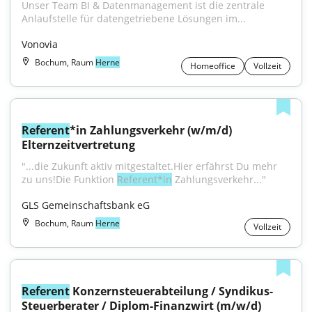
Unser Team BI & Datenmanagement ist die zentrale 
Anlaufstelle für datengetriebene Lösungen im...
Vonovia
Bochum, Raum
Herne
Homeoffice
Vollzeit
Referent
*in Zahlungsverkehr (w/m/d) 
Elternzeitvertretung
"...die Zukunft aktiv mitgestaltet.Hier erfährst Du mehr 
zu uns!Die Funktion 
Referent*in
 Zahlungsverkehr..."
GLS Gemeinschaftsbank eG
Bochum, Raum
Herne
Vollzeit
Referent
 Konzernsteuerabteilung / Syndikus-
Steuerberater / Diplom-Finanzwirt (m/w/d)