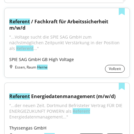
Referent
 / Fachkraft für Arbeitssicherheit 
m/w/d
"...Voltage sucht die SPIE SAG GmbH zum 
nächstmöglichen Zeitpunkt Verstärkung in der Position 
als 
Referent
..."
SPIE SAG GmbH GB High Voltage
Essen, Raum
Herne
Vollzeit
Referent
 Energiedatenmanagement (m/w/d)
"...der neuen Zeit. Dortmund Befristeter Vertrag FÜR DIE 
ENERGIEZUKUNFT POWERN als 
Referent
Energiedatenmanagement..."
Thyssengas GmbH