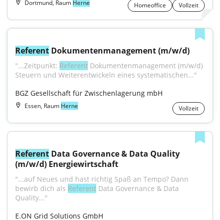
Dortmund, Raum
Herne
Homeoffice
Vollzeit
Referent
 Dokumentenmanagement (m/w/d)
"...Zeitpunkt: 
Referent
 Dokumentenmanagement (m/w/d) 
Steuern und Weiterentwickeln eines systematischen..."
BGZ Gesellschaft für Zwischenlagerung mbH
Essen, Raum
Herne
Vollzeit
Referent
 Data Governance & Data Quality 
(m/w/d) Energiewirtschaft
"...auf Neues und hast richtig Spaß an Tempo? Dann 
bewirb dich als 
Referent
 Data Governance & Data 
Quality..."
E.ON Grid Solutions GmbH