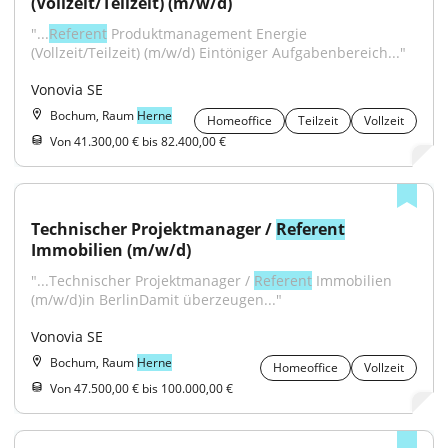
(Vollzeit/Teilzeit) (m/w/d)
"...
Referent
 Produktmanagement Energie 
(Vollzeit/Teilzeit) (m/w/d) Eintöniger Aufgabenbereich..."
Vonovia SE
Bochum, Raum
Herne
Homeoffice
Teilzeit
Vollzeit
Von 41.300,00 € bis 82.400,00 €
Technischer Projektmanager / 
Referent
Immobilien (m/w/d)
"...Technischer Projektmanager / 
Referent
 Immobilien 
(m/w/d)in BerlinDamit überzeugen..."
Vonovia SE
Bochum, Raum
Herne
Homeoffice
Vollzeit
Von 47.500,00 € bis 100.000,00 €