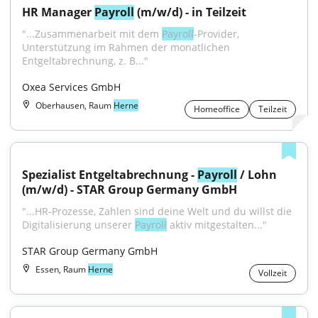
HR Manager 
Payroll
 (m/w/d) - in Teilzeit
"...Zusammenarbeit mit dem 
Payroll
-Provider, 
Unterstützung im Rahmen der monatlichen 
Entgeltabrechnung, z. B..."
Oxea Services GmbH
Oberhausen, Raum
Herne
Homeoffice
Teilzeit
Spezialist Entgeltabrechnung - 
Payroll
 / Lohn 
(m/w/d) - STAR Group Germany GmbH
"...HR-Prozesse, Zahlen sind deine Welt und du willst die 
Digitalisierung unserer 
Payroll
 aktiv mitgestalten..."
STAR Group Germany GmbH
Essen, Raum
Herne
Vollzeit