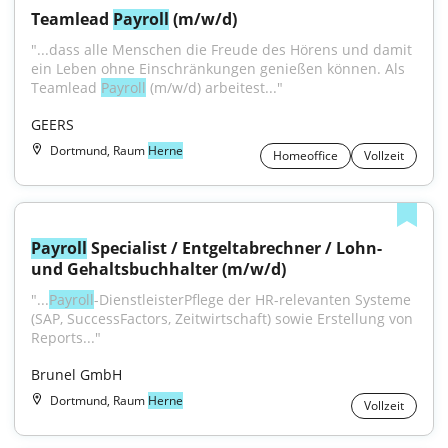
Teamlead 
Payroll
 (m/w/d)
"...dass alle Menschen die Freude des Hörens und damit 
ein Leben ohne Einschränkungen genießen können. Als 
Teamlead 
Payroll
 (m/w/d) arbeitest..."
GEERS
Dortmund, Raum
Herne
Homeoffice
Vollzeit
Payroll
 Specialist / Entgeltabrechner / Lohn- 
und Gehaltsbuchhalter (m/w/d)
"...
Payroll
-DienstleisterPflege der HR-relevanten Systeme 
(SAP, SuccessFactors, Zeitwirtschaft) sowie Erstellung von 
Reports..."
Brunel GmbH
Dortmund, Raum
Herne
Vollzeit