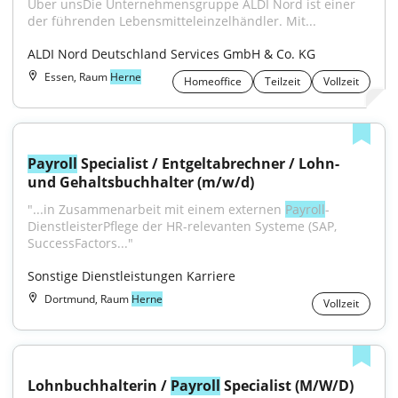
Über unsDie Unternehmensgruppe ALDI Nord ist einer 
der führenden Lebensmitteleinzelhändler. Mit...
ALDI Nord Deutschland Services GmbH & Co. KG
Essen, Raum
Herne
Homeoffice
Teilzeit
Vollzeit
Payroll
 Specialist / Entgeltabrechner / Lohn- 
und Gehaltsbuchhalter (m/w/d)
"...in Zusammenarbeit mit einem externen 
Payroll
-
DienstleisterPflege der HR-relevanten Systeme (SAP, 
SuccessFactors..."
Sonstige Dienstleistungen Karriere
Dortmund, Raum
Herne
Vollzeit
Lohnbuchhalterin / 
Payroll
 Specialist (M/W/D) 