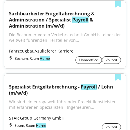
Sachbearbeiter Entgeltabrechnung & 
Administration / Specialist 
Payroll
 & 
Administration (m/w/d)
Die Bochumer Verein Verkehrstechnik GmbH ist einer der 
weltweit führenden Hersteller von...
Fahrzeugbau/-zulieferer Karriere
Bochum, Raum
Herne
Homeoffice
Vollzeit
Spezialist Entgeltabrechnung - 
Payroll
 / Lohn 
(m/w/d)
Wir sind ein europaweit führender Projektdienstleister 
mit erfahrenen Spezialisten - Ingenieuren...
STAR Group Germany GmbH
Essen, Raum
Herne
Vollzeit