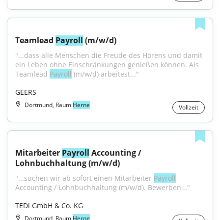
Teamlead 
Payroll
 (m/w/d)
"...dass alle Menschen die Freude des Hörens und damit 
ein Leben ohne Einschränkungen genießen können. Als 
Teamlead 
Payroll
 (m/w/d) arbeitest..."
GEERS
Dortmund, Raum
Herne
Vollzeit
Mitarbeiter 
Payroll
 Accounting / 
Lohnbuchhaltung (m/w/d)
"...suchen wir ab sofort einen Mitarbeiter 
Payroll
Accounting / Lohnbuchhaltung (m/w/d). Bewerben..."
TEDi GmbH & Co. KG
Dortmund, Raum
Herne