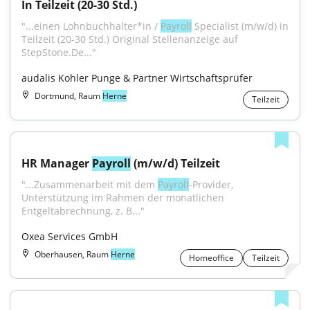
In Teilzeit (20-30 Std.)
"...einen Lohnbuchhalter*in / 
Payroll
 Specialist (m/w/d) in 
Teilzeit (20-30 Std.) Original Stellenanzeige auf 
StepStone.De..."
audalis Kohler Punge & Partner Wirtschaftsprüfer
Dortmund, Raum
Herne
Teilzeit
HR Manager 
Payroll
 (m/w/d) Teilzeit
"...Zusammenarbeit mit dem 
Payroll
-Provider, 
Unterstützung im Rahmen der monatlichen 
Entgeltabrechnung, z. B..."
Oxea Services GmbH
Oberhausen, Raum
Herne
Homeoffice
Teilzeit