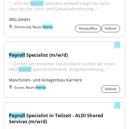
"...dich:Als 
Payroll
 Specialist (m/w/d) sorgst du dafür, 
dass bei der Lohn- und Gehaltsabrechnung..."
VRG GmbH
Dortmund, Raum
Herne
Homeoffice
Vollzeit
Payroll
 Specialist (m/w/d)
"...Center Gerresheimer Deutschland suchen wir einen 
P&O 
Payroll
 Specialist (m/w/d). Aufgabenstellung..."
Maschinen- und Anlagenbau Karriere
Essen, Raum
Herne
Vollzeit
Payroll
 Specialist in Teilzeit - ALDI Shared 
Services (m/w/d)