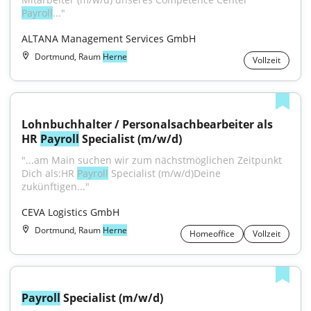
Payroll
..."
ALTANA Management Services GmbH
Dortmund, Raum
Herne
Vollzeit
Lohnbuchhalter / Personalsachbearbeiter als 
HR 
Payroll
 Specialist (m/w/d)
"...am Main suchen wir zum nächstmöglichen Zeitpunkt 
Dich als:HR 
Payroll
 Specialist (m/w/d)Deine 
zukünftigen..."
CEVA Logistics GmbH
Dortmund, Raum
Herne
Homeoffice
Vollzeit
Payroll
 Specialist (m/w/d)