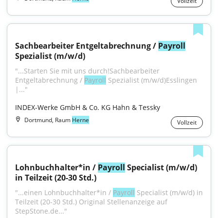
Vollzeit
Sachbearbeiter Entgeltabrechnung / 
Payroll
Spezialist (m/w/d)
"...Starten Sie mit uns durch!Sachbearbeiter 
Entgeltabrechnung / 
Payroll
 Spezialist (m/w/d)Esslingen 
|..."
INDEX-Werke GmbH & Co. KG Hahn & Tessky
Dortmund, Raum
Herne
Vollzeit
Lohnbuchhalter*in / 
Payroll
 Specialist (m/w/d) 
in Teilzeit (20-30 Std.)
"...einen Lohnbuchhalter*in / 
Payroll
 Specialist (m/w/d) in 
Teilzeit (20-30 Std.) Original Stellenanzeige auf 
StepStone.de..."