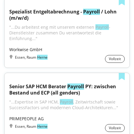
Spezialist Entgeltabrechnung - 
Payroll
 / Lohn 
(m/w/d)
"...Du arbeitest eng mit unserem externen 
Payroll
-
Dienstleister zusammen Du verantwortest die 
Einführung..."
Workwise GmbH
Essen, Raum
Herne
Vollzeit
Senior SAP HCM Berater 
Payroll
 PY: zwischen 
Bestand und ECP (all genders)
"...Expertise in SAP HCM, 
Payroll
, Zeitwirtschaft sowie 
SuccessFactors und modernen Cloud-Architekturen..."
PRIMEPEOPLE AG
Essen, Raum
Herne
Vollzeit