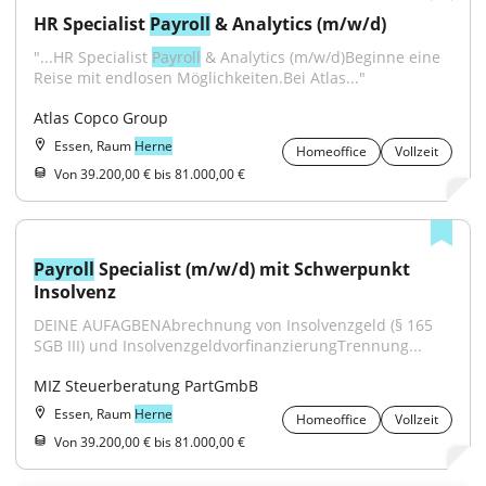
HR Specialist 
Payroll
 & Analytics (m/w/d)
"...HR Specialist 
Payroll
 & Analytics (m/w/d)Beginne eine 
Reise mit endlosen Möglichkeiten.Bei Atlas..."
Atlas Copco Group
Essen, Raum
Herne
Homeoffice
Vollzeit
Von 39.200,00 € bis 81.000,00 €
Payroll
 Specialist (m/w/d) mit Schwerpunkt 
Insolvenz
DEINE AUFAGBENAbrechnung von Insolvenzgeld (§ 165 
SGB III) und InsolvenzgeldvorfinanzierungTrennung...
MIZ Steuerberatung PartGmbB
Essen, Raum
Herne
Homeoffice
Vollzeit
Von 39.200,00 € bis 81.000,00 €