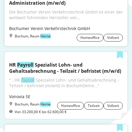
Administration (m/w/d)
Die Bochumer Verein Verkehrstechnik GmbH ist einer der 
weltweit führenden Hersteller von...
Bochumer Verein Verkehrstechnik GmbH
Bochum, Raum
Herne
Homeoffice
Vollzeit
HR 
Payroll
 Spezialist Lohn- und 
Gehaltsabrechnung - Teilzeit / befristet (m/w/d)
"...HR 
Payroll
 Spezialist Lohn- und Gehaltsabrechnung - 
Teilzeit / befristet (m/w/d) in BochumDeine..."
Vonovia SE
Bochum, Raum
Herne
Homeoffice
Teilzeit
Vollzeit
Von 33.200,00 € bis 62.600,00 €