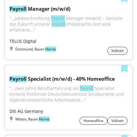
Payroll
 Manager (m/w/d)
"...Jobbeschreibung 
Payroll
 Manager (m/w/d) – Gestalte 
die Zukunft unserer 
Payroll
-Prozesse!Du bist eine 
erfahrene..."
TELUS Digital
Dortmund, Raum
Herne
Vollzeit
Payroll
 Specialist (m/w/d) - 40% Homeoffice
"...zwei Jahre Berufserfahrung als 
Payroll
 Specialist 
(m/w/d) Fließende Deutschkenntnisse Strukturierte und 
eigenverantwortliche Arbeitsweise..."
DIS AG Germany
Witten, Raum
Herne
Homeoffice
Vollzeit