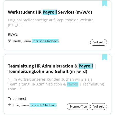
Werkstudent HR 
Payroll
 Services (m/w/d)
Original Stellenanzeige auf StepStone.de Website 
JBTE_DE
REWE
Hürth, Raum
Bergisch Gladbach
Vollzeit
Teamleitung HR Administration & 
Payroll
 | 
TeamleitungLohn und Gehalt (m|w|d)
"...Im Auftrag unseres Kunden suchen wir Sie als 
Teamleitung HR Administration & 
Payroll
 | Teamleitung 
Lohn..."
Triconnect
Köln, Raum
Bergisch Gladbach
Homeoffice
Vollzeit