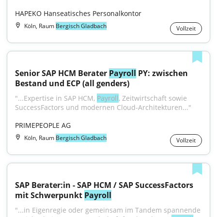
HAPEKO Hanseatisches Personalkontor
Köln, Raum
Bergisch Gladbach
Vollzeit
Senior SAP HCM Berater 
Payroll
 PY: zwischen 
Bestand und ECP (all genders)
"...Expertise in SAP HCM, 
Payroll
, Zeitwirtschaft sowie 
SuccessFactors und modernen Cloud-Architekturen..."
PRIMEPEOPLE AG
Köln, Raum
Bergisch Gladbach
Vollzeit
SAP Berater:in - SAP HCM / SAP SuccessFactors 
mit Schwerpunkt 
Payroll
"...in Eigenregie oder gemeinsam im Tandem spannende 