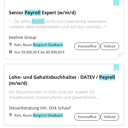
Senior 
Payroll
 Expert (w/m/d)
"...Du willst 
Payroll
 nicht nur zuverlässig abwickeln, 
sondern aktiv mitgestalten und auf das nächste..."
beeline Group
Köln, Raum
Bergisch Gladbach
Homeoffice
Vollzeit
Von 39.000,00 € bis 80.900,00 €
Lohn- und Gehaltsbuchhalter - DATEV / 
Payroll
(m/w/d)
Als Steuerberater in Köln sind wir sowohl für 
Privatkunden, freiberufliche und gewerbliche...
Steuerberatung Inh. Dirk Schauf
Köln, Raum
Bergisch Gladbach
Homeoffice
Vollzeit