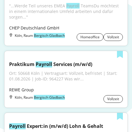
"...Werde Teil unseres EMEA 
Payroll
 TeamsDu möchtest 
in einem internationalen Umfeld arbeiten und dafür 
sorgen..."
CHEP Deutschland GmbH
Köln, Raum
Bergisch Gladbach
Homeoffice
Vollzeit
Praktikum 
Payroll
 Services (m/w/d)
Ort: 50668 Köln | Vertragsart: Vollzeit, befristet | Start: 
01.08.2026 | Job-ID: 964227 Was wir...
REWE Group
Köln, Raum
Bergisch Gladbach
Vollzeit
Payroll
 Expert:in (m/w/d) Lohn & Gehalt