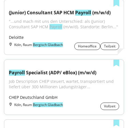
(Junior) Consultant SAP HCM 
Payroll
 (m/w/d)
"...und mach mit uns den Unterschied: als (Junior) 
Consultant SAP HCM 
Payroll
 (m/w/d). Standorte: Berlin..."
Deloitte
Köln, Raum
Bergisch Gladbach
Homeoffice
Teilzeit
Payroll
 Specialist (ADP/ eBlox) (m/w/d)
Job Description CHEP steuert, wartet, transportiert und 
liefert über 300 Millionen Ladungsträger...
CHEP Deutschland GmbH
Köln, Raum
Bergisch Gladbach
Vollzeit