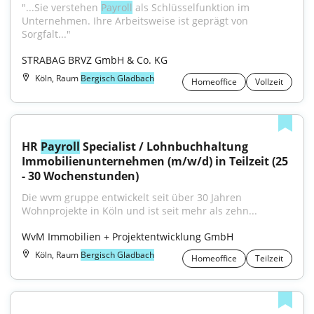
"...Sie verstehen 
Payroll
 als Schlüssel­funktion im 
Unternehmen. Ihre Arbeitsweise ist geprägt von 
Sorgfalt..."
STRABAG BRVZ GmbH & Co. KG
Köln, Raum
Bergisch Gladbach
Homeoffice
Vollzeit
HR 
Payroll
 Specialist / Lohnbuchhaltung 
Immobilienunternehmen (m/w/d) in Teilzeit (25 
- 30 Wochenstunden)
Die wvm gruppe entwickelt seit über 30 Jahren 
Wohnprojekte in Köln und ist seit mehr als zehn...
WvM Immobilien + Projektentwicklung GmbH
Köln, Raum
Bergisch Gladbach
Homeoffice
Teilzeit