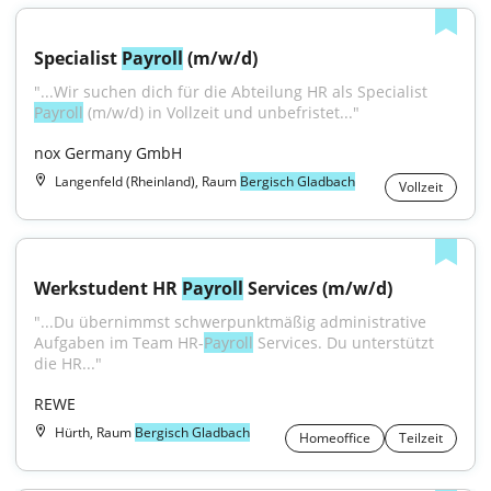
Specialist 
Payroll
 (m/w/d)
"...Wir suchen dich für die Abteilung HR als Specialist 
Payroll
 (m/w/d) in Vollzeit und unbefristet..."
nox Germany GmbH
Langenfeld (Rheinland), Raum
Bergisch Gladbach
Vollzeit
Werkstudent HR 
Payroll
 Services (m/w/d)
"...Du übernimmst schwerpunktmäßig administrative 
Aufgaben im Team HR-
Payroll
 Services. Du unterstützt 
die HR..."
REWE
Hürth, Raum
Bergisch Gladbach
Homeoffice
Teilzeit