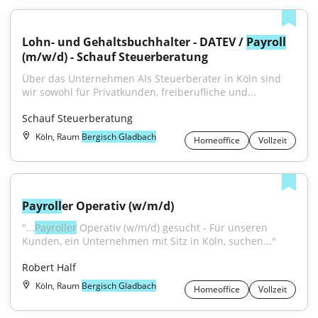
Lohn- und Gehaltsbuchhalter - DATEV / 
Payroll
(m/w/d) - Schauf Steuerberatung
Über das Unternehmen Als Steuerberater in Köln sind 
wir sowohl für Privatkunden, freiberufliche und...
Schauf Steuerberatung
Köln, Raum
Bergisch Gladbach
Homeoffice
Vollzeit
Payroll
er Operativ (w/m/d)
"...
Payroller
 Operativ (w/m/d) gesucht - Für unseren 
Kunden, ein Unternehmen mit Sitz in Köln, suchen..."
Robert Half
Köln, Raum
Bergisch Gladbach
Homeoffice
Vollzeit