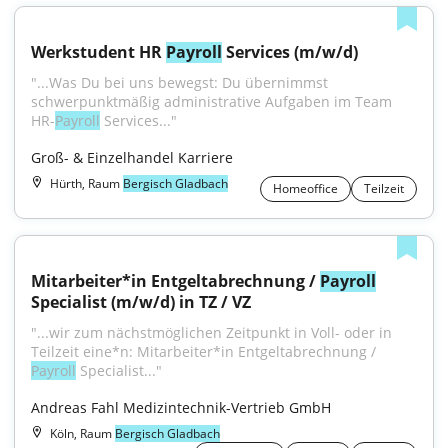
Werkstudent HR 
Payroll
 Services (m/w/d)
"...Was Du bei uns bewegst: Du übernimmst 
schwerpunktmäßig administrative Aufgaben im Team 
HR-
Payroll
 Services..."
Groß- & Einzelhandel Karriere
Hürth, Raum
Bergisch Gladbach
Homeoffice
Teilzeit
Mitarbeiter*in Entgeltabrechnung / 
Payroll
Specialist (m/w/d) in TZ / VZ
"...wir zum nächstmöglichen Zeitpunkt in Voll- oder in 
Teilzeit eine*n: Mitarbeiter*in Entgeltabrechnung / 
Payroll
 Specialist..."
Andreas Fahl Medizintechnik-Vertrieb GmbH
Köln, Raum
Bergisch Gladbach