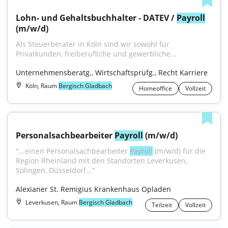
Lohn- und Gehaltsbuchhalter - DATEV / 
Payroll
(m/w/d)
Als Steuerberater in Köln sind wir sowohl für 
Privatkunden, freiberufliche und gewerbliche...
Unternehmensberatg., Wirtschaftsprüfg., Recht Karriere
Köln, Raum
Bergisch Gladbach
Homeoffice
Vollzeit
Personalsachbearbeiter 
Payroll
 (m/w/d)
"...einen Personalsachbearbeiter 
Payroll
 (m/w/d) für die 
Region Rheinland mit den Standorten Leverkusen, 
Solingen, Düsseldorf..."
Alexianer St. Remigius Krankenhaus Opladen
Leverkusen, Raum
Bergisch Gladbach
Teilzeit
Vollzeit