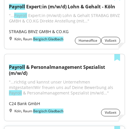
Payroll
 Expert:in (m/w/d) Lohn & Gehalt - Köln
"...
Payroll
 Expert:in (m/w/d) Lohn & Gehalt STRABAG BRVZ 
GMBH & CO.KG Direkte Anstellung (mit..."
STRABAG BRVZ GMBH & CO.KG
Köln, Raum
Bergisch Gladbach
Homeoffice
Vollzeit
Payroll
 & Personalmanagement Spezialist 
(m/w/d)
"...richtig und kannst unser Unternehmen 
mitgestalten!Wir freuen uns auf Deine Bewerbung als 
Payroll
 & Personalmanagement Spezialist (m/w/d..."
C24 Bank GmbH
Köln, Raum
Bergisch Gladbach
Vollzeit