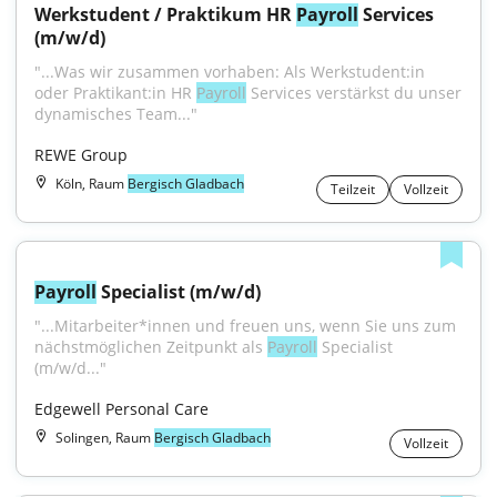
Werkstudent / Praktikum HR 
Payroll
 Services 
(m/w/d)
"...Was wir zusammen vorhaben: Als Werkstudent:in 
oder Praktikant:in HR 
Payroll
 Services verstärkst du unser 
dynamisches Team..."
REWE Group
Köln, Raum
Bergisch Gladbach
Teilzeit
Vollzeit
Payroll
 Specialist (m/w/d)
"...Mitarbeiter*innen und freuen uns, wenn Sie uns zum 
nächstmöglichen Zeitpunkt als 
Payroll
 Specialist 
(m/w/d..."
Edgewell Personal Care
Solingen, Raum
Bergisch Gladbach
Vollzeit