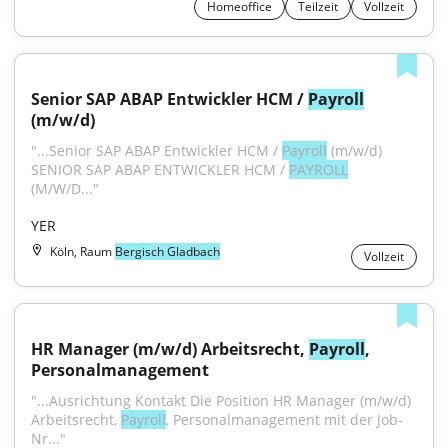
Homeoffice
Teilzeit
Vollzeit
Senior SAP ABAP Entwickler HCM / 
Payroll
(m/w/d)
"...Senior SAP ABAP Entwickler HCM / 
Payroll
 (m/w/d) 
SENIOR SAP ABAP ENTWICKLER HCM / 
PAYROLL
(M/W/D..."
YER
Köln, Raum
Bergisch Gladbach
Vollzeit
HR Manager (m/w/d) Arbeitsrecht, 
Payroll
, 
Personalmanagement
"...Ausrichtung Kontakt Die Position HR Manager (m/w/d) 
Arbeitsrecht, 
Payroll
, Personalmanagement mit der Job-
Nr..."