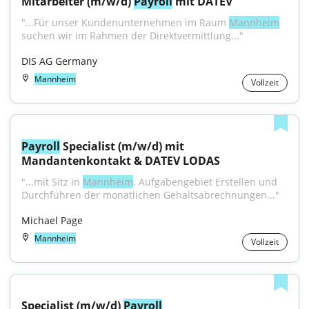
Mitarbeiter (m/w/d) 
Payroll
 mit DATEV
"...Für unser Kundenunternehmen im Raum 
Mannheim
suchen wir im Rahmen der Direktvermittlung..."
DIS AG Germany
Mannheim
Vollzeit
Payroll
 Specialist (m/w/d) mit 
Mandantenkontakt & DATEV LODAS
"...mit Sitz in 
Mannheim
. Aufgabengebiet Erstellen und 
Durchführen der monatlichen Gehaltsabrechnungen..."
Michael Page
Mannheim
Vollzeit
Specialist (m/w/d) 
Payroll