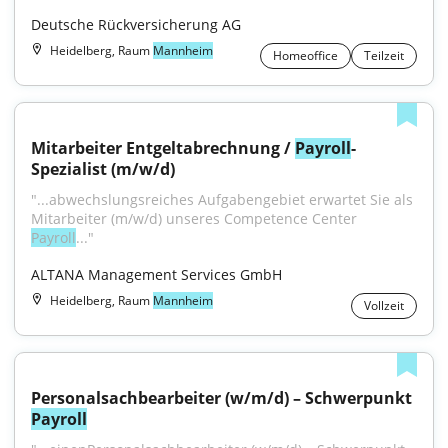
Deutsche Rückversicherung AG
Heidelberg, Raum
Mannheim
Homeoffice
Teilzeit
Mitarbeiter Entgeltabrechnung / 
Payroll
-
Spezialist (m/w/d)
"...abwechslungsreiches Aufgabengebiet erwartet Sie als 
Mitarbeiter (m/w/d) unseres Competence Center 
Payroll
..."
ALTANA Management Services GmbH
Heidelberg, Raum
Mannheim
Vollzeit
Personalsachbearbeiter (w/m/d) – Schwerpunkt 
Payroll