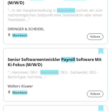
(M/W/D)
"...in der Hauptverwaltung in 
Mannheim
 suchen wir zum 
nächstmöglichen Zeitpunkt eine Teamleiterin oder einen 
Teamleiter..."
DIRINGER & SCHEIDEL
Mannheim
Vollzeit
Senior Softwareentwickler 
Payroll
 Software Mit 
Ki-Fokus (M/W/D)
"...Hannover; DEU - 
Mannheim
; DEU - Salzwedel; DEU - 
BerlinType: Full time..."
Wolters Kluwer
Mannheim
Vollzeit