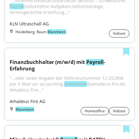
"...einenPersonalsachbearbeiter (w/m/d) – Schwerpunkt 
Payroll
(Vollzeit)Ihre Aufgaben:Selbstständige, 
termingerechte Erstellung..."
KLN Ultraschall AG
Heidelberg, Raum
Mannheim
Vollzeit
Finanzbuchhalter (m/w/d) mit 
Payroll
-
Erfahrung
"...oder unter Angabe der Referenznummer 12-252808 
per E-Mail an: accounting.
mannheim
@amadeus-fire.de. 
Amadeus Fire..."
Amadeus Fire AG
Mannheim
Homeoffice
Vollzeit