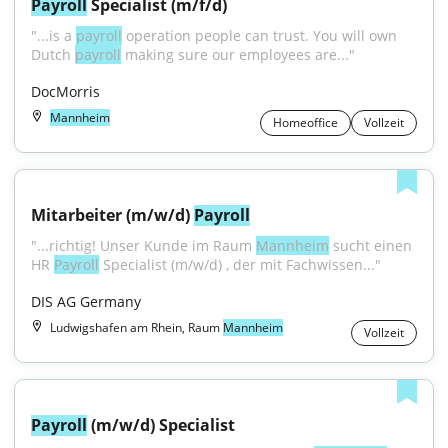
Payroll
 Specialist (m/f/d)
"...is a 
payroll
 operation people can trust. You will own 
Dutch 
payroll
 making sure our employees are..."
DocMorris
Mannheim
Homeoffice
Vollzeit
Mitarbeiter (m/w/d) 
Payroll
"...richtig! Unser Kunde im Raum 
Mannheim
 sucht einen 
HR 
Payroll
 Specialist (m/w/d) , der mit Fachwissen..."
DIS AG Germany
Ludwigshafen am Rhein, Raum
Mannheim
Vollzeit
Payroll
 (m/w/d) Specialist