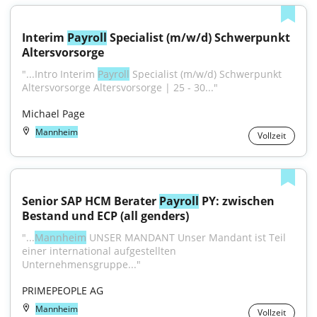
Interim 
Payroll
 Specialist (m/w/d) Schwerpunkt 
Altersvorsorge
"...Intro Interim 
Payroll
 Specialist (m/w/d) Schwerpunkt 
Altersvorsorge Altersvorsorge | 25 - 30..."
Michael Page
Mannheim
Vollzeit
Senior SAP HCM Berater 
Payroll
 PY: zwischen 
Bestand und ECP (all genders)
"...
Mannheim
 UNSER MANDANT Unser Mandant ist Teil 
einer international aufgestellten 
Unternehmensgruppe..."
PRIMEPEOPLE AG
Mannheim
Vollzeit