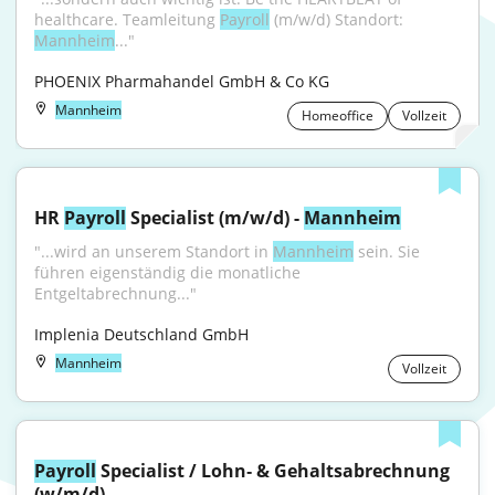
healthcare. Teamleitung 
Payroll
 (m/w/d) Standort: 
Mannheim
..."
PHOENIX Pharmahandel GmbH & Co KG
Mannheim
Homeoffice
Vollzeit
HR 
Payroll
 Specialist (m/w/d) - 
Mannheim
"...wird an unserem Standort in 
Mannheim
 sein. Sie 
führen eigenständig die monatliche 
Entgeltabrechnung..."
Implenia Deutschland GmbH
Mannheim
Vollzeit
Payroll
 Specialist / Lohn‑ & Gehaltsabrechnung 
(w/m/d)