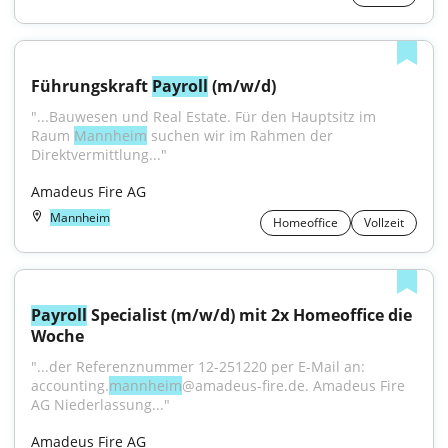
Führungskraft 
Payroll
 (m/w/d)
"...Bauwesen und Real Estate. Für den Hauptsitz im 
Raum 
Mannheim
 suchen wir im Rahmen der 
Direktvermittlung..."
Amadeus Fire AG
Mannheim
Homeoffice
Vollzeit
Payroll
 Specialist (m/w/d) mit 2x Homeoffice die 
Woche
"...der Referenznummer 12-251220 per E-Mail an: 
accounting.
mannheim
@amadeus-fire.de. Amadeus Fire 
AG Niederlassung..."
Amadeus Fire AG