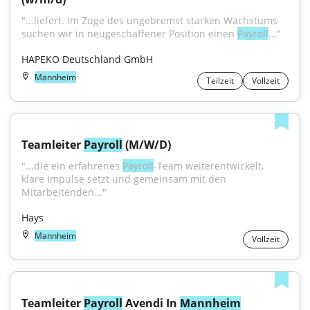
"...liefert. Im Zuge des ungebremst starken Wachstums 
suchen wir in neugeschaffener Position einen 
Payroll
..."
HAPEKO Deutschland GmbH
Mannheim
Teilzeit
Vollzeit
Teamleiter 
Payroll
 (M/W/D)
"...die ein erfahrenes 
Payroll
-Team weiterentwickelt, 
klare Impulse setzt und gemeinsam mit den 
Mitarbeitenden..."
Hays
Mannheim
Vollzeit
Teamleiter 
Payroll
 Avendi In 
Mannheim