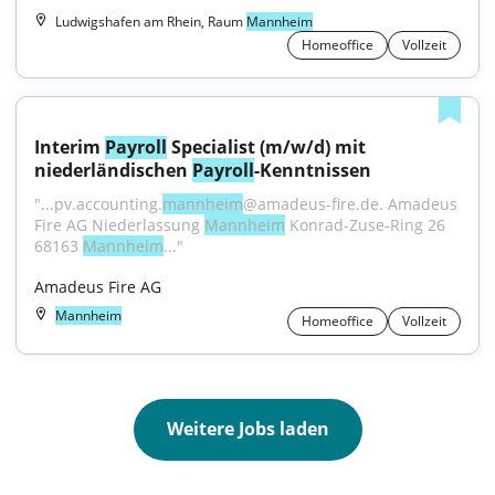
Ludwigshafen am Rhein, Raum
Mannheim
Homeoffice
Vollzeit
Interim 
Payroll
 Specialist (m/w/d) mit 
niederländischen 
Payroll
-Kenntnissen
"...pv.accounting.
mannheim
@amadeus-fire.de. Amadeus 
Fire AG Niederlassung 
Mannheim
 Konrad-Zuse-Ring 26 
68163 
Mannheim
..."
Amadeus Fire AG
Mannheim
Homeoffice
Vollzeit
Weitere Jobs laden