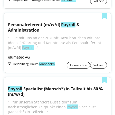
Vollzeit
Personalreferent (m/w/d) 
Payroll
 & 
Administration
"...Sie mit uns an der Zukunft!Dazu brauchen wir Ihre 
Ideen, Erfahrung und Kenntnisse als Personalreferent 
(m/w/d) 
Payroll
..."
elumatec AG
Heidelberg, Raum
Mannheim
Homeoffice
Vollzeit
Payroll
 Specialist (Mensch*) in Teilzeit bis 80 % 
(m/w/d)
"...für unseren Standort Düsseldorf zum 
nächstmöglichen Zeitpunkt einen 
Payroll
 Specialist 
(Mensch*) in Teilzeit..."