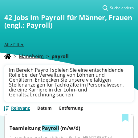
Suche ändern
42
Jobs im Payroll für Männer, Frauen
(engl.: Payroll)
Alle Filter
>
Mannheim
>
payroll
Im Bereich Payroll spielen Sie eine entscheidende
Rolle bei der Verwaltung von Löhnen und
Gehältern. Entdecken Sie unsere vielfältigen
Stellenanzeigen für Fachkräfte im Personalwesen,
die eine Karriere in der Lohn- und
Gehaltsabrechnung suchen.
Relevanz
Datum
Entfernung
Teamleitung 
Payroll
 (m/w/d)
"...sondern auch wichtig ist: Be the HEARTBEAT of 