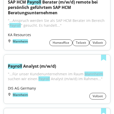
SAP HCM 
Payroll
 Berater (m/w/d) remote bei 
persönlich geführtem SAP HCM 
Beratungsunternehmen
"...Anspruch werden Sie als SAP HCM Berater im Bereich 
"
Payroll
" gesucht. Es handelt..."
KA Resources
Mannheim
Homeoffice
Teilzeit
Vollzeit
Payroll
 Analyst (m/w/d)
"...Für unser Kundenunternehmen im Raum 
Mannheim
suchen wir einen 
Payroll
 Analyst (m/w/d) im Rahmen..."
DIS AG Germany
Mannheim
Vollzeit