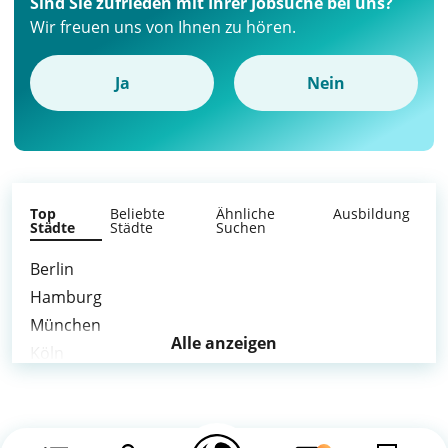
Sind Sie zufrieden mit Ihrer Jobsuche bei uns?
Wir freuen uns von Ihnen zu hören.
Ja
Nein
Top
Beliebte
Ähnliche
Ausbildung
Städte
Städte
Suchen
Berlin
Hamburg
München
Alle anzeigen
Köln
Frankfurt am Main
Stuttgart
Düsseldorf