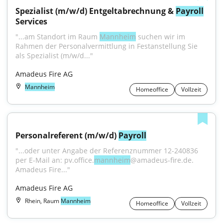
Spezialist (m/w/d) Entgeltabrechnung & 
Payroll
Services
"...am Standort im Raum 
Mannheim
 suchen wir im 
Rahmen der Personalvermittlung in Festanstellung Sie 
als Spezialist (m/w/d..."
Amadeus Fire AG
Mannheim
Homeoffice
Vollzeit
Personalreferent (m/w/d) 
Payroll
"...oder unter Angabe der Referenznummer 12-240836 
per E-Mail an: pv.office.
mannheim
@amadeus-fire.de. 
Amadeus Fire..."
Amadeus Fire AG
Rhein, Raum
Mannheim
Homeoffice
Vollzeit