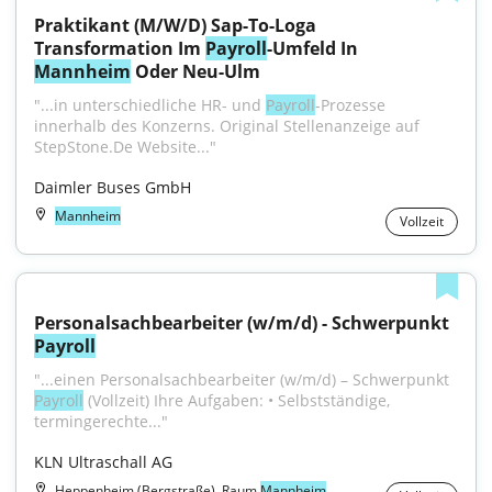
Praktikant (M/W/D) Sap-To-Loga 
Transformation Im 
Payroll
-Umfeld In 
Mannheim
 Oder Neu-Ulm
"...in unterschiedliche HR- und 
Payroll
-Prozesse 
innerhalb des Konzerns. Original Stellenanzeige auf 
StepStone.De Website..."
Daimler Buses GmbH
Mannheim
Vollzeit
Personalsachbearbeiter (w/m/d) - Schwerpunkt 
Payroll
"...einen Personalsachbearbeiter (w/m/d) – Schwerpunkt 
Payroll
 (Vollzeit) Ihre Aufgaben: • Selbstständige, 
termingerechte..."
KLN Ultraschall AG
Heppenheim (Bergstraße), Raum
Mannheim