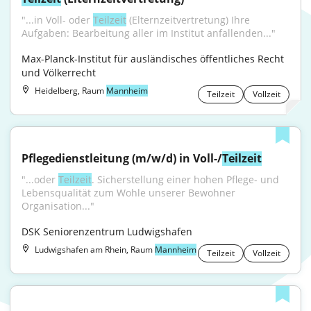
"...in Voll- oder 
Teilzeit
 (Elternzeitvertretung) Ihre 
Aufgaben: Bearbeitung aller im Institut anfallenden..."
Max-Planck-Institut für ausländisches öffentliches Recht 
und Völkerrecht
Heidelberg, Raum
Mannheim
Teilzeit
Vollzeit
Pflegedienstleitung (m/w/d) in Voll-/
Teilzeit
"...oder 
Teilzeit
. Sicherstellung einer hohen Pflege- und 
Lebensqualität zum Wohle unserer Bewohner 
Organisation..."
DSK Seniorenzentrum Ludwigshafen
Ludwigshafen am Rhein, Raum
Mannheim
Teilzeit
Vollzeit