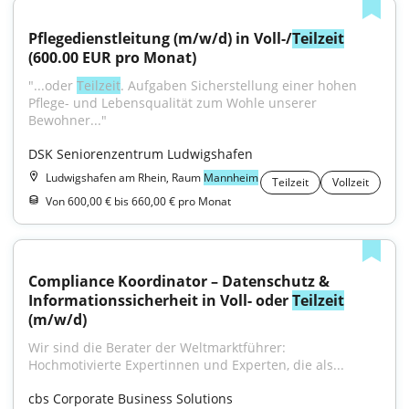
Pflegedienstleitung (m/w/d) in Voll-/
Teilzeit
(600.00 EUR pro Monat)
"...oder 
Teilzeit
. Aufgaben Sicherstellung einer hohen 
Pflege- und Lebensqualität zum Wohle unserer 
Bewohner..."
DSK Seniorenzentrum Ludwigshafen
Ludwigshafen am Rhein, Raum
Mannheim
Teilzeit
Vollzeit
Von 600,00 € bis 660,00 € pro Monat
Compliance Koordinator – Datenschutz & 
Informationssicherheit in Voll- oder 
Teilzeit
(m/w/d)
Wir sind die Berater der Weltmarktführer: 
Hochmotivierte Expertinnen und Experten, die als...
cbs Corporate Business Solutions 