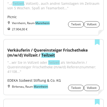
"...(
Teilzeit
, Vollzeit) , auch andrei Samstagen im Zeitraum 
von 5 Wochen. Spaß an Teamarbeit..."
Picnic
Viernheim, Raum
Mannheim
Teilzeit
Vollzeit
27.904,00 €
Verkäuferin / Quereinsteiger Frischetheke 
(m/w/d) Vollzeit / 
Teilzeit
"...wir Sie in Vollzeit oder 
Teilzeit
 als Verkäuferin / 
Quereinsteiger Frischetheke (m/w/d) Referenznummer: 
41108..."
EDEKA Südwest Stiftung & Co. KG
Birkenau, Raum
Mannheim
Teilzeit
Vollzeit