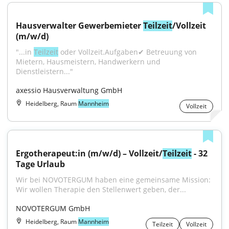
Hausverwalter Gewerbemieter 
Teilzeit
/Vollzeit 
(m/w/d)
"...in 
Teilzeit
 oder Vollzeit.Aufgaben✔ Betreuung von 
Mietern, Hausmeistern, Handwerkern und 
Dienstleistern..."
axessio Hausverwaltung GmbH
Heidelberg, Raum
Mannheim
Vollzeit
Ergotherapeut:in (m/w/d) – Vollzeit/
Teilzeit
 - 32 
Tage Urlaub
Wir bei NOVOTERGUM haben eine gemeinsame Mission: 
Wir wollen Therapie den Stellenwert geben, der...
NOVOTERGUM GmbH
Heidelberg, Raum
Mannheim
Teilzeit
Vollzeit