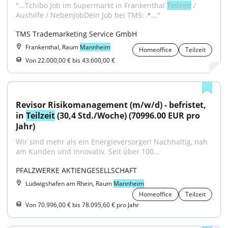
"...Tchibo Job im Supermarkt in Frankenthal 
Teilzeit
 / 
Aushilfe / NebenjobDein Job bei TMS:📍..."
TMS Trademarketing Service GmbH
Frankenthal, Raum
Mannheim
Homeoffice
Teilzeit
Von 22.000,00 € bis 43.600,00 €
Revisor Risikomanagement (m/w/d) - befristet, 
in 
Teilzeit
 (30,4 Std./Woche) (70996.00 EUR pro 
Jahr)
Wir sind mehr als ein Energieversorger! Nachhaltig, nah 
am Kunden und innovativ. Seit über 100...
PFALZWERKE AKTIENGESELLSCHAFT
Ludwigshafen am Rhein, Raum
Mannheim
Homeoffice
Teilzeit
Von 70.996,00 € bis 78.095,60 € pro Jahr