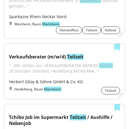
öffentlichen Personennahverkehr in 
Mannheim
 (optimal 
genutzt..."
Sparkasse Rhein Neckar Nord
Weinheim, Raum
Mannheim
Homeoffice
Teilzeit
Vollzeit
Verkaufsberater (m/w/d) 
Teilzeit
"...Wir stellen ein: VERKAUFSBERATER (M/W/D) 
Teilzeit
 - 
20 Stunden Standort: Heidelberg MONCARA..."
Herbert Giloy & Söhne GmbH & Co. KG
Heidelberg, Raum
Mannheim
Teilzeit
Tchibo Job im Supermarkt 
Teilzeit
 / Aushilfe / 
Nebenjob