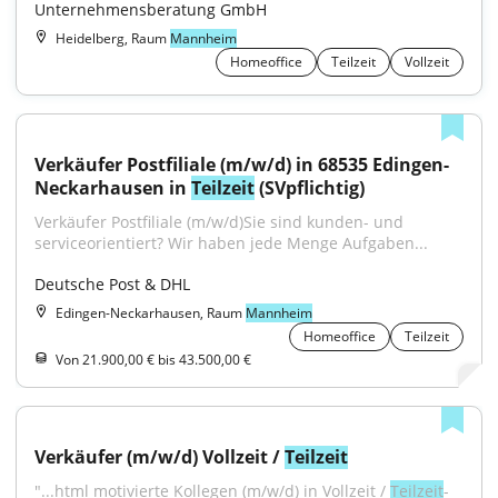
Unternehmensberatung GmbH
Heidelberg, Raum
Mannheim
Homeoffice
Teilzeit
Vollzeit
Verkäufer Postfiliale (m/w/d) in 68535 Edingen-
Neckarhausen in 
Teilzeit
 (SVpflichtig)
Verkäufer Postfiliale (m/w/d)Sie sind kunden- und 
serviceorientiert? Wir haben jede Menge Aufgaben...
Deutsche Post & DHL
Edingen-Neckarhausen, Raum
Mannheim
Homeoffice
Teilzeit
Von 21.900,00 € bis 43.500,00 €
Verkäufer (m/w/d) Vollzeit / 
Teilzeit
"...html motivierte Kollegen (m/w/d) in Vollzeit / 
Teilzeit
- 