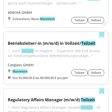
gerne auch Quereinsteiger - Gemeinsam..."
alldrink GmbH
Schriesheim, Raum
Mannheim
Teilzeit
Vollzeit
Betriebsleiter/-in (m/w/d) in Vollzeit/
Teilzeit
"...auch 
Teilzeit
 ist möglich ~ Zusätzlich 300 EUR brutto 
als funktionsgebundene Betriebsleitungszulage..."
Carglass GmbH
Mannheim
Teilzeit
Vollzeit
Von 55.000,00 € bis 80.000,00 € pro Jahr
Regulatory Affairs Manager (m/w/d) 
Teilzeit
"...html Regulatory Affairs Manager (m/w/d)
Teilzeit
 – 30 