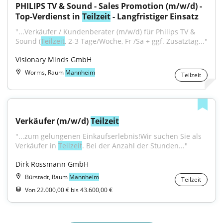
PHILIPS TV & Sound - Sales Promotion (m/w/d) - 
Top-Verdienst in 
Teilzeit
 - Langfristiger Einsatz
"...Verkäufer / Kundenberater (m/w/d) für Philips TV & 
Sound (
Teilzeit
, 2-3 Tage/Woche, Fr /Sa + ggf. Zusatztag..."
Visionary Minds GmbH
Worms, Raum
Mannheim
Teilzeit
Verkäufer (m/w/d) 
Teilzeit
"...zum gelungenen Einkaufserlebnis!Wir suchen Sie als 
Verkäufer in 
Teilzeit
. Bei der Anzahl der Stunden..."
Dirk Rossmann GmbH
Bürstadt, Raum
Mannheim
Teilzeit
Von 22.000,00 € bis 43.600,00 €