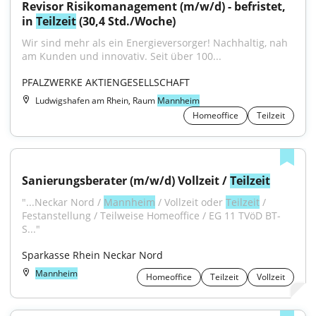
Revisor Risikomanagement (m/w/d) - befristet, 
in 
Teilzeit
 (30,4 Std./Woche)
Wir sind mehr als ein Energieversorger! Nachhaltig, nah 
am Kunden und innovativ. Seit über 100...
PFALZWERKE AKTIENGESELLSCHAFT
Ludwigshafen am Rhein, Raum
Mannheim
Homeoffice
Teilzeit
Sanierungsberater (m/w/d) Vollzeit / 
Teilzeit
"...Neckar Nord / 
Mannheim
 / Vollzeit oder 
Teilzeit
 / 
Festanstellung / Teilweise Homeoffice / EG 11 TVöD BT-
S..."
Sparkasse Rhein Neckar Nord
Mannheim
Homeoffice
Teilzeit
Vollzeit