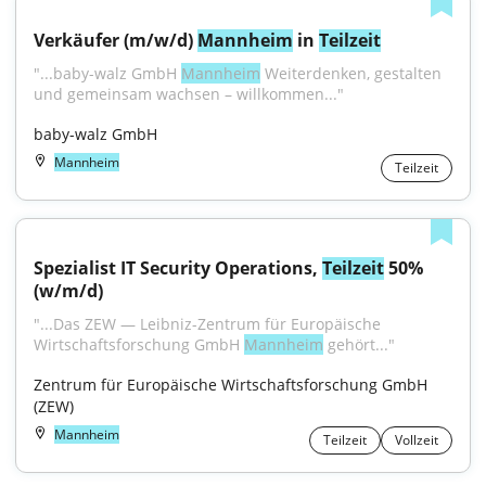
Verkäufer (m/w/d) 
Mannheim
 in 
Teilzeit
"...baby-walz GmbH 
Mannheim
 Weiterdenken, gestalten 
und gemeinsam wachsen – willkommen..."
baby-walz GmbH
Mannheim
Teilzeit
Spezialist IT Security Operations, 
Teilzeit
 50% 
(w/m/d)
"...Das ZEW — Leibniz-Zentrum für Europäische 
Wirtschaftsforschung GmbH 
Mannheim
 gehört..."
Zentrum für Europäische Wirtschaftsforschung GmbH 
(ZEW)
Mannheim
Teilzeit
Vollzeit