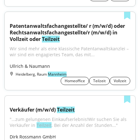
Patentanwaltsfachangestellte/ r (m/w/d) oder 
Rechtsanwaltsfachangestellte/r (m/w/d) in 
Vollzeit oder 
Teilzeit
Wir sind mehr als eine klassische Patentanwaltskanzlei – 
wir sind ein engagiertes Team, das mit...
Ullrich & Naumann
Heidelberg, Raum
Mannheim
Homeoffice
Teilzeit
Vollzeit
Verkäufer (m/w/d) 
Teilzeit
"...zum gelungenen Einkaufserlebnis!Wir suchen Sie als 
Verkäufer in 
Teilzeit
. Bei der Anzahl der Stunden..."
Dirk Rossmann GmbH