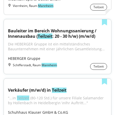
Viernheim, Raum
Mannheim
Teilzeit
Bauleiter im Bereich Wohnungssanierung / 
Innenausbau (
Teilzeit
: 20 - 30 h/w) (m/w/d)
Die HEBERGER Gruppe ist ein mittelständisches 
Bauunternehmen mit einer jährlichen Gesamtleistung...
HEBERGER Gruppe
Schifferstadt, Raum
Mannheim
Teilzeit
Verkäufer (m/w/d) in 
Teilzeit
"...in 
Teilzeit
 (80-120 Std.) für unsere Filiale Salamander 
by Hollenbach in Heidelberg\n \nIhr Auftritt..."
Schuhhaus Klauser GmbH & Co.KG