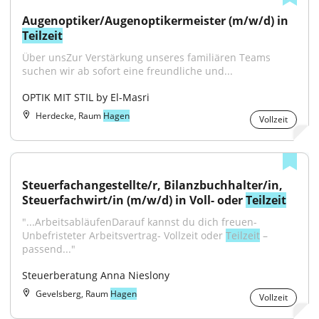
Augenoptiker/Augenoptikermeister (m/w/d) in 
Teilzeit
Über unsZur Verstärkung unseres familiären Teams 
suchen wir ab sofort eine freundliche und...
OPTIK MIT STIL by El-Masri
Herdecke, Raum
Hagen
Vollzeit
Steuerfachangestellte/r, Bilanzbuchhalter/in, 
Steuerfachwirt/in (m/w/d) in Voll- oder 
Teilzeit
"...ArbeitsabläufenDarauf kannst du dich freuen- 
Unbefristeter Arbeitsvertrag- Vollzeit oder 
Teilzeit
 – 
passend..."
Steuerberatung Anna Nieslony
Gevelsberg, Raum
Hagen
Vollzeit