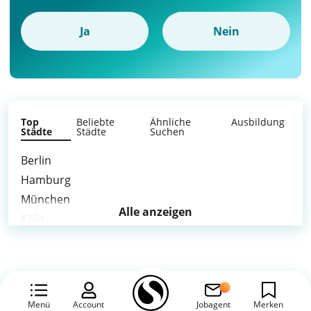
Ja
Nein
Top
Beliebte
Ähnliche
Ausbildung
Städte
Städte
Suchen
Berlin
Hamburg
München
Alle anzeigen
Köln
Frankfurt am Main
Stuttgart
Düsseldorf
Leipzig
Menü
Account
Jobagent
Merken