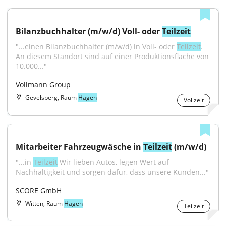
Bilanzbuchhalter (m/w/d) Voll- oder 
Teilzeit
"...einen Bilanzbuchhalter (m/w/d) in Voll- oder 
Teilzeit
. 
An diesem Standort sind auf einer Produktionsfläche von 
10.000..."
Vollmann Group
Gevelsberg, Raum
Hagen
Vollzeit
Mitarbeiter Fahrzeugwäsche in 
Teilzeit
 (m/w/d)
"...in 
Teilzeit
 Wir lieben Autos, legen Wert auf 
Nachhaltigkeit und sorgen dafür, dass unsere Kunden..."
SCORE GmbH
Witten, Raum
Hagen
Teilzeit