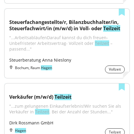
Steuerfachangestellte/r, Bilanzbuchhalter/in, 
Steuerfachwirt/in (m/w/d) in Voll- oder 
Teilzeit
"...ArbeitsabläufenDarauf kannst du dich freuen- 
Unbefristeter Arbeitsvertrag- Vollzeit oder 
Teilzeit
 – 
passend..."
Steuerberatung Anna Nieslony
Bochum, Raum
Hagen
Vollzeit
Verkäufer (m/w/d) 
Teilzeit
"...zum gelungenen Einkaufserlebnis!Wir suchen Sie als 
Verkäufer in 
Teilzeit
. Bei der Anzahl der Stunden..."
Dirk Rossmann GmbH
Hagen
Teilzeit