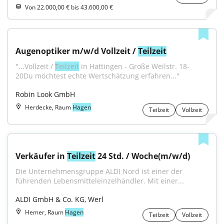
Von 22.000,00 € bis 43.600,00 €
Augenoptiker m/w/d Vollzeit / 
Teilzeit
"...Vollzeit / 
Teilzeit
 in Hattingen - Große Weilstr. 18- 
20Du möchtest echte Wertschätzung erfahren..."
Robin Look GmbH
Herdecke, Raum
Hagen
Teilzeit
Vollzeit
Verkäufer in 
Teilzeit
 24 Std. / Woche(m/w/d)
Die Unternehmensgruppe ALDI Nord ist einer der 
führenden Lebensmitteleinzelhändler. Mit einer...
ALDI GmbH & Co. KG, Werl
Hemer, Raum
Hagen
Teilzeit
Vollzeit