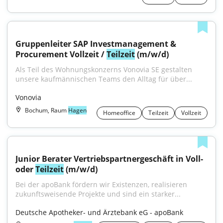
Gruppenleiter SAP Investmanagement & 
Procurement Vollzeit / 
Teilzeit
 (m/w/d)
Als Teil des Wohnungskonzerns Vonovia SE gestalten 
unsere kaufmännischen Teams den Alltag für über...
Vonovia
Bochum, Raum
Hagen
Homeoffice
Teilzeit
Vollzeit
Junior Berater Vertriebspartnergeschäft in Voll- 
oder 
Teilzeit
 (m/w/d)
Bei der apoBank fördern wir Existenzen, realisieren 
zukunftsweisende Projekte und sind ein starker...
Deutsche Apotheker- und Ärztebank eG - apoBank