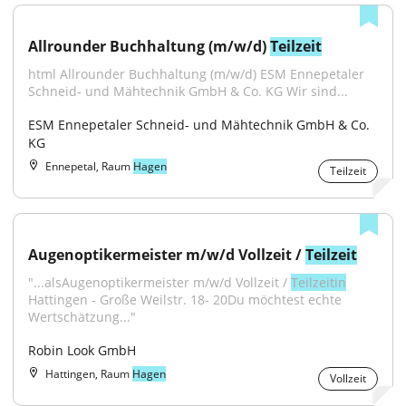
Allrounder Buchhaltung (m/w/d) 
Teilzeit
html Allrounder Buchhaltung (m/w/d) ESM Ennepetaler 
Schneid- und Mähtechnik GmbH & Co. KG Wir sind...
ESM Ennepetaler Schneid- und Mähtechnik GmbH & Co. 
KG
Ennepetal, Raum
Hagen
Teilzeit
Augenoptikermeister m/w/d Vollzeit / 
Teilzeit
"...alsAugenoptikermeister m/w/d Vollzeit / 
Teilzeitin
Hattingen - Große Weilstr. 18- 20Du möchtest echte 
Wertschätzung..."
Robin Look GmbH
Hattingen, Raum
Hagen
Vollzeit