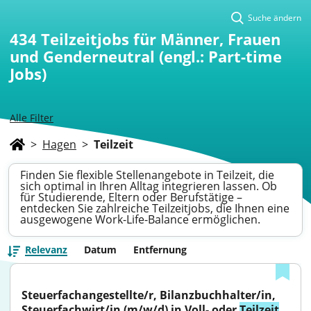
Suche ändern
434
Teilzeitjobs für Männer, Frauen
und Genderneutral (engl.: Part-time
Jobs)
Alle Filter
>
Hagen
>
Teilzeit
Finden Sie flexible Stellenangebote in Teilzeit, die
sich optimal in Ihren Alltag integrieren lassen. Ob
für Studierende, Eltern oder Berufstätige –
entdecken Sie zahlreiche Teilzeitjobs, die Ihnen eine
ausgewogene Work-Life-Balance ermöglichen.
Relevanz
Datum
Entfernung
Steuerfachangestellte/r, Bilanzbuchhalter/in, 
Steuerfachwirt/in (m/w/d) in Voll- oder 
Teilzeit