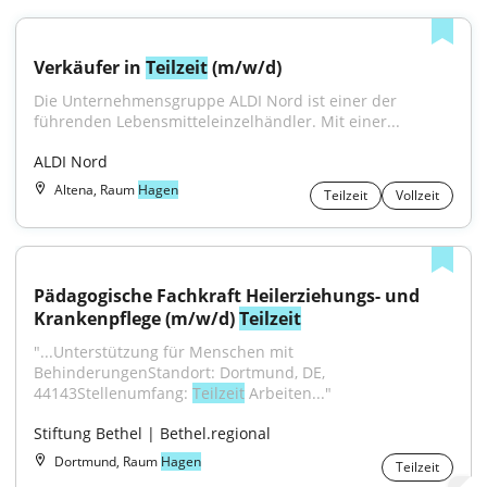
Verkäufer in 
Teilzeit
 (m/w/d)
Die Unternehmensgruppe ALDI Nord ist einer der 
führenden Lebensmitteleinzelhändler. Mit einer...
ALDI Nord
Altena, Raum
Hagen
Teilzeit
Vollzeit
Pädagogische Fachkraft Heilerziehungs- und 
Krankenpflege (m/w/d) 
Teilzeit
"...Unterstützung für Menschen mit 
BehinderungenStandort: Dortmund, DE, 
44143Stellenumfang: 
Teilzeit
 Arbeiten..."
Stiftung Bethel | Bethel.regional
Dortmund, Raum
Hagen
Teilzeit