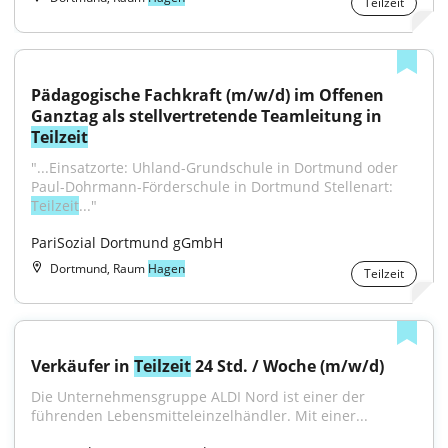
Teilzeit
Pädagogische Fachkraft (m/w/d) im Offenen 
Ganztag als stellvertretende Teamleitung in 
Teilzeit
"...Einsatzorte: Uhland-Grundschule in Dortmund oder 
Paul-Dohrmann-Förderschule in Dortmund Stellenart: 
Teilzeit
..."
PariSozial Dortmund gGmbH
Dortmund, Raum
Hagen
Teilzeit
Verkäufer in 
Teilzeit
 24 Std. / Woche (m/w/d)
Die Unternehmensgruppe ALDI Nord ist einer der 
führenden Lebensmitteleinzelhändler. Mit einer...