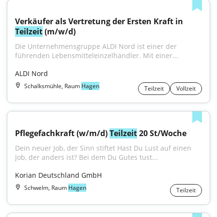
Verkäufer als Vertretung der Ersten Kraft in 
Teilzeit
 (m/w/d)
Die Unternehmensgruppe ALDI Nord ist einer der 
führenden Lebensmitteleinzelhändler. Mit einer...
ALDI Nord
Schalksmühle, Raum
Hagen
Teilzeit
Vollzeit
Pflegefachkraft (w/m/d) 
Teilzeit
 20 St/Woche
Dein neuer Job, der Sinn stiftet Hast Du Lust auf einen 
Job, der anders ist? Bei dem Du Gutes tust...
Korian Deutschland GmbH
Schwelm, Raum
Hagen
Teilzeit