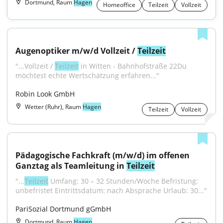
Dortmund, Raum
Hagen
Homeoffice
Teilzeit
Vollzeit
Augenoptiker m/w/d Vollzeit / 
Teilzeit
"...Vollzeit / 
Teilzeit
 in Witten - Bahnhofstraße 22Du 
möchtest echte Wertschätzung erfahren..."
Robin Look GmbH
Wetter (Ruhr), Raum
Hagen
Teilzeit
Vollzeit
Pädagogische Fachkraft (m/w/d) im offenen 
Ganztag als Teamleitung in 
Teilzeit
"...
Teilzeit
 Umfang: 30 – 32 Stunden/Woche Befristung: 
unbefristet Eintrittsdatum: nach Absprache Urlaub: 30..."
PariSozial Dortmund gGmbH
Dortmund, Raum
Hagen