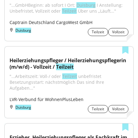
"...GmbHBeginn: ab sofort I Ort: 
Duisburg
 I Anstellung: 
Unbefristet, Vollzeit oder 
Teilzeit
 Über uns „Läuft..."
Captrain Deutschland CargoWest GmbH
Duisburg
Teilzeit
Vollzeit
Heilerziehungspfleger / Heilerziehungspflegerin 
(m/w/d) - Vollzeit / 
Teilzeit
"...Arbeitszeit: Voll-/ oder 
Teilzeit
 unbefristet 
Besetzungsstart: nächstmöglich Das sind Ihre 
Aufgaben..."
LVR-Verbund für WohnenPlusLeben
Duisburg
Teilzeit
Vollzeit
Erzieher, Heilerziehungspfleger als Fachkraft im 