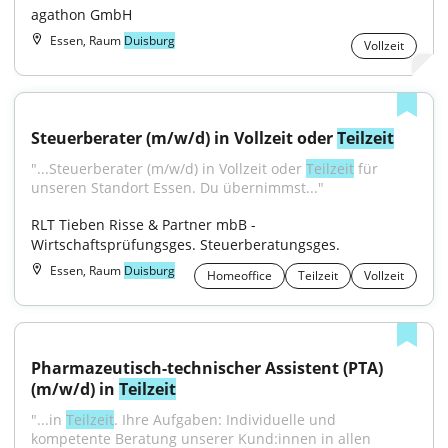
agathon GmbH
Essen, Raum
Duisburg
Vollzeit
Steuerberater (m/w/d) in Vollzeit oder 
Teilzeit
"...Steuerberater (m/w/d) in Vollzeit oder 
Teilzeit
 für 
unseren Standort Essen. Du übernimmst..."
RLT Tieben Risse & Partner mbB - 
Wirtschaftsprüfungsges. Steuerberatungsges.
Essen, Raum
Duisburg
Homeoffice
Teilzeit
Vollzeit
Pharmazeutisch-technischer Assistent (PTA) 
(m/w/d) in 
Teilzeit
"...in 
Teilzeit
. Ihre Aufgaben: Individuelle und 
kompetente Beratung unserer Kund:innen in allen 