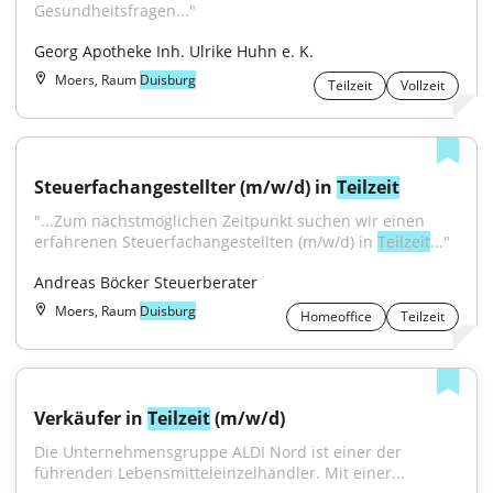
Gesundheitsfragen..."
Georg Apotheke Inh. Ulrike Huhn e. K.
Moers, Raum
Duisburg
Teilzeit
Vollzeit
Steuerfachangestellter (m/w/d) in 
Teilzeit
"...Zum nächstmöglichen Zeitpunkt suchen wir einen 
erfahrenen Steuerfachangestellten (m/w/d) in 
Teilzeit
..."
Andreas Böcker Steuerberater
Moers, Raum
Duisburg
Homeoffice
Teilzeit
Verkäufer in 
Teilzeit
 (m/w/d)
Die Unternehmensgruppe ALDI Nord ist einer der 
führenden Lebensmitteleinzelhändler. Mit einer...