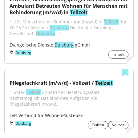
Ambulant Betreuten Wohnen für Menschen mit 
Behinderung (m/w/d) in 
Teilzeit
"...für Menschen mit Behinderung (m/w/d) in 
Teilzeit
, für 
20-25 Std./Woche / 
Duisburg
 Die Amalie Sieveking 
Gesellschaft 
Duisburg
..."
Evangelische Dienste 
Duisburg
 gGmbH
Duisburg
Teilzeit
Pflegefachkraft (m/w/d) - Vollzeit / 
Teilzeit
"...oder 
Teilzeit
 unbefristet Besetzungsstart: 
nächstmöglich Das sind Ihre Aufgaben Als 
Pflegefachkraft (m/w/d..."
LVR-Verbund für WohnenPlusLeben
Duisburg
Teilzeit
Vollzeit