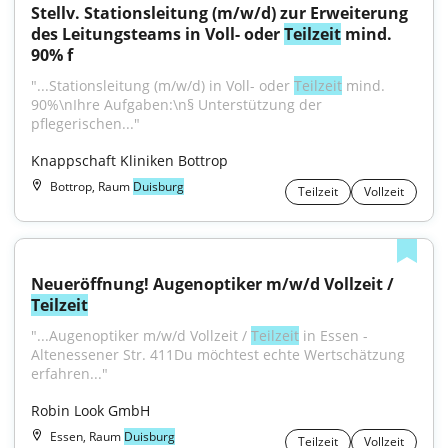
Stellv. Stationsleitung (m/w/d) zur Erweiterung 
des Leitungsteams in Voll- oder 
Teilzeit
 mind. 
90% f
"...Stationsleitung (m/w/d) in Voll- oder 
Teilzeit
 mind. 
90%\nIhre Aufgaben:\n§ Unterstützung der 
pflegerischen..."
Knappschaft Kliniken Bottrop
Bottrop, Raum
Duisburg
Teilzeit
Vollzeit
Neueröffnung! Augenoptiker m/w/d Vollzeit / 
Teilzeit
"...Augenoptiker m/w/d Vollzeit / 
Teilzeit
 in Essen - 
Altenessener Str. 411Du möchtest echte Wertschätzung 
erfahren..."
Robin Look GmbH
Essen, Raum
Duisburg
Teilzeit
Vollzeit