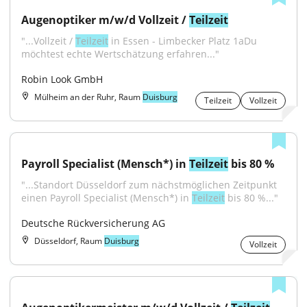
Augenoptiker m/w/d Vollzeit / 
Teilzeit
"...Vollzeit / 
Teilzeit
 in Essen - Limbecker Platz 1aDu 
möchtest echte Wertschätzung erfahren..."
Robin Look GmbH
Mülheim an der Ruhr, Raum
Duisburg
Teilzeit
Vollzeit
Payroll Specialist (Mensch*) in 
Teilzeit
 bis 80 %
"...Standort Düsseldorf zum nächstmöglichen Zeitpunkt 
einen Payroll Specialist (Mensch*) in 
Teilzeit
 bis 80 %..."
Deutsche Rückversicherung AG
Düsseldorf, Raum
Duisburg
Vollzeit