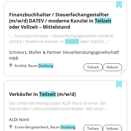
Finanzbuchhalter / Steuerfachangestellter 
(m/w/d) DATEV / moderne Kanzlei in 
Teilzeit
oder Vollzeit – Mittelstand
"...Finanzbuchhalter / Steuerfachangestellter (m/w/d) 
DATEV / moderne Kanzlei in 
Teilzeit
 oder Vollzeit..."
Schreurs, Müller & Partner Steuerberatungsgesellschaft 
mbB
Krefeld, Raum
Duisburg
Teilzeit
Vollzeit
Verkäufer in 
Teilzeit
 (m/w/d)
Die Unternehmensgruppe ALDI Nord ist einer der 
führenden Lebensmitteleinzelhändler. Mit einer...
ALDI Nord
Essen-Bergeborbeck, Raum
Duisburg
Teilzeit
Vollzeit