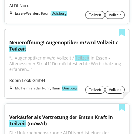
ALDI Nord
Essen-Werden, Raum
Duisburg
Teilzeit
Vollzeit
Neueröffnung! Augenoptiker m/w/d Vollzeit / 
Teilzeit
"...Augenoptiker m/w/d Vollzeit / 
Teilzeit
 in Essen - 
Altenessener Str. 411Du möchtest echte Wertschätzung 
erfahren..."
Robin Look GmbH
Mülheim an der Ruhr, Raum
Duisburg
Teilzeit
Vollzeit
Verkäufer als Vertretung der Ersten Kraft in 
Teilzeit
 (m/w/d)
Die Unternehmensgruppe ALDI Nord ist einer der 