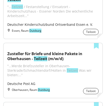
"...
Teilzeit
 / Festanstellung / Einsatzort - 
Kinderschutzhaus - Essener Norden Die wöchentliche 
Arbeitszeit..."
Deutscher Kinderschutzbund Ortsverband Essen e. V.
Essen, Raum
Duisburg
Teilzeit
Zusteller für Briefe und kleine Pakete in 
Oberhausen - 
Teilzeit
 (m/w/d)
"...Werde Briefzusteller in Oberhausen-
Sterkrade/Schmachtendorf/Holten in 
Teilzeit
 Was wir 
bieten:..."
Deutsche Post AG
Oberhausen, Raum
Duisburg
Teilzeit