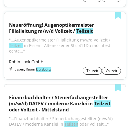
Neueröffnung! Augenoptikermeister 
Filialleitung m/w/d Vollzeit / 
Teilzeit
"...Augenoptikermeister Filialleitung m/w/d Vollzeit / 
Teilzeit
 in Essen - Altenessener Str. 411Du möchtest 
echte..."
Robin Look GmbH
Essen, Raum
Duisburg
Teilzeit
Vollzeit
Finanzbuchhalter / Steuerfachangestellter 
(m/w/d) DATEV / moderne Kanzlei in 
Teilzeit
oder Vollzeit - Mittelstand
"...Finanzbuchhalter / Steuerfachangestellter (m/w/d) 
DATEV / moderne Kanzlei in 
Teilzeit
 oder Vollzeit..."