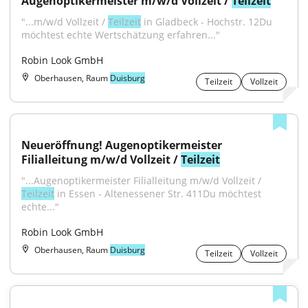
Augenoptikermeister m/w/d Vollzeit / 
Teilzeit
"...m/w/d Vollzeit / 
Teilzeit
 in Gladbeck - Hochstr. 12Du 
möchtest echte Wertschätzung erfahren..."
Robin Look GmbH
Oberhausen, Raum
Duisburg
Teilzeit
Vollzeit
Neueröffnung! Augenoptikermeister 
Filialleitung m/w/d Vollzeit / 
Teilzeit
"...Augenoptikermeister Filialleitung m/w/d Vollzeit / 
Teilzeit
 in Essen - Altenessener Str. 411Du möchtest 
echte..."
Robin Look GmbH
Oberhausen, Raum
Duisburg
Teilzeit
Vollzeit