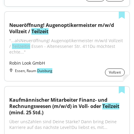
Neueröffnung! Augenoptikermeister m/w/d 
Vollzeit / 
Teilzeit
"...alsNeueröffnung! Augenoptikermeister m/w/d Vollzeit 
/ 
Teilzeitin
 Essen - Altenessener Str. 411Du möchtest 
echte..."
Robin Look GmbH
Essen, Raum
Duisburg
Vollzeit
Kaufmännischer Mitarbeiter Finanz- und 
Rechnungswesen (m/w/d) in Voll- oder 
Teilzeit
(mind. 25 Std.)
Über unsZahlen sind Deine Stärke? Dann bring Deine 
Karriere auf das nächste Level!Du liebst es, mit...