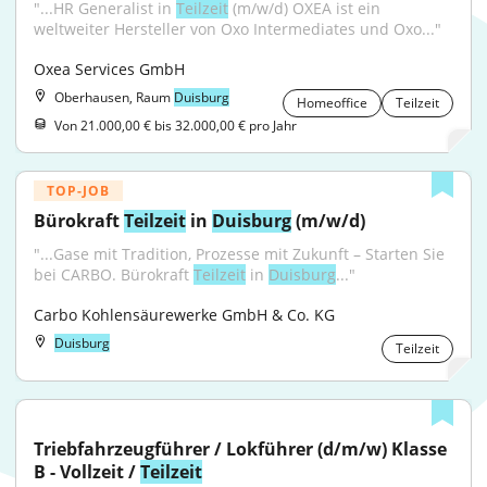
"...HR Generalist in 
Teilzeit
 (m/w/d) OXEA ist ein 
weltweiter Hersteller von Oxo Intermediates und Oxo..."
Oxea Services GmbH
Oberhausen, Raum
Duisburg
Homeoffice
Teilzeit
Von 21.000,00 € bis 32.000,00 € pro Jahr
TOP-JOB
Bürokraft 
Teilzeit
 in 
Duisburg
 (m/w/d)
"...Gase mit Tradition, Prozesse mit Zukunft – Starten Sie 
bei CARBO. Bürokraft 
Teilzeit
 in 
Duisburg
..."
Carbo Kohlensäurewerke GmbH & Co. KG
Duisburg
Teilzeit
Triebfahrzeugführer / Lokführer (d/m/w) Klasse 
B - Vollzeit / 
Teilzeit