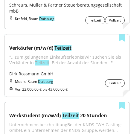
Schreurs, Müller & Partner Steuerberatungsgesellschaft 
mbB
Krefeld, Raum
Duisburg
Teilzeit
Vollzeit
Verkäufer (m/w/d) 
Teilzeit
"...zum gelungenen Einkaufserlebnis!Wir suchen Sie als 
Verkäufer in 
Teilzeit
. Bei der Anzahl der Stunden..."
Dirk Rossmann GmbH
Moers, Raum
Duisburg
Teilzeit
Von 22.000,00 € bis 43.600,00 €
Werkstudent (m/w/d) 
Teilzeit
 20 Stunden
UnternehmensbeschreibungBei der KNDS FWH Castings 
GmbH, ein Unternehmen der KNDS-Gruppe, werden...