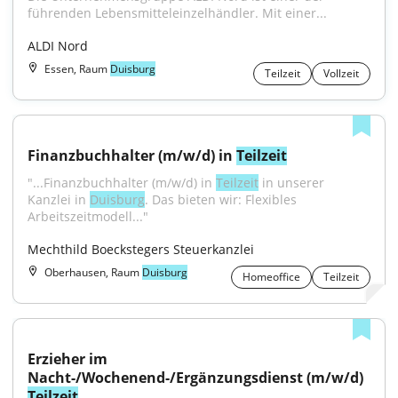
führenden Lebensmitteleinzelhändler. Mit einer...
ALDI Nord
Essen, Raum
Duisburg
Teilzeit
Vollzeit
Finanzbuchhalter (m/w/d) in 
Teilzeit
"...Finanzbuchhalter (m/w/d) in 
Teilzeit
 in unserer 
Kanzlei in 
Duisburg
. Das bieten wir: Flexibles 
Arbeitszeitmodell..."
Mechthild Boeckstegers Steuerkanzlei
Oberhausen, Raum
Duisburg
Homeoffice
Teilzeit
Erzieher im 
Nacht-/Wochenend-/Ergänzungsdienst (m/w/d) 
Teilzeit