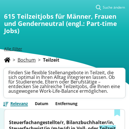
Suche ändern
615
Teilzeitjobs für Männer, Frauen
und Genderneutral (engl.: Part-time
Jobs)
Alle Filter
>
Bochum
>
Teilzeit
Finden Sie flexible Stellenangebote in Teilzeit, die
sich optimal in Ihren Alltag integrieren lassen. Ob
für Studierende, Eltern oder Berufstätige –
entdecken Sie zahlreiche Teilzeitjobs, die Ihnen eine
ausgewogene Work-Life-Balance ermöglichen.
Relevanz
Datum
Entfernung
Steuerfachangestellte/r, Bilanzbuchhalter/in, 
Steuerfachwirt/in (m/w/d) in Voll- oder 
Teilzeit