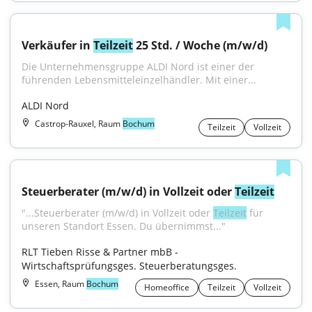
Verkäufer in 
Teilzeit
 25 Std. / Woche (m/w/d)
Die Unternehmensgruppe ALDI Nord ist einer der 
führenden Lebensmitteleinzelhändler. Mit einer...
ALDI Nord
Castrop-Rauxel, Raum
Bochum
Teilzeit
Vollzeit
Steuerberater (m/w/d) in Vollzeit oder 
Teilzeit
"...Steuerberater (m/w/d) in Vollzeit oder 
Teilzeit
 für 
unseren Standort Essen. Du übernimmst..."
RLT Tieben Risse & Partner mbB - 
Wirtschaftsprüfungsges. Steuerberatungsges.
Essen, Raum
Bochum
Homeoffice
Teilzeit
Vollzeit