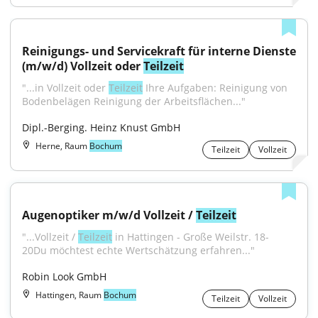
Reinigungs- und Servicekraft für interne Dienste 
(m/w/d) Vollzeit oder 
Teilzeit
"...in Vollzeit oder 
Teilzeit
 Ihre Aufgaben: Reinigung von 
Bodenbelägen Reinigung der Arbeitsflächen..."
Dipl.-Berging. Heinz Knust GmbH
Herne, Raum
Bochum
Teilzeit
Vollzeit
Augenoptiker m/w/d Vollzeit / 
Teilzeit
"...Vollzeit / 
Teilzeit
 in Hattingen - Große Weilstr. 18- 
20Du möchtest echte Wertschätzung erfahren..."
Robin Look GmbH
Hattingen, Raum
Bochum
Teilzeit
Vollzeit