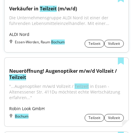
Verkäufer in 
Teilzeit
 (m/w/d)
Die Unternehmensgruppe ALDI Nord ist einer der 
führenden Lebensmitteleinzelhändler. Mit einer...
ALDI Nord
Essen-Werden, Raum
Bochum
Teilzeit
Vollzeit
Neueröffnung! Augenoptiker m/w/d Vollzeit / 
Teilzeit
"...Augenoptiker m/w/d Vollzeit / 
Teilzeit
 in Essen - 
Altenessener Str. 411Du möchtest echte Wertschätzung 
erfahren..."
Robin Look GmbH
Bochum
Teilzeit
Vollzeit