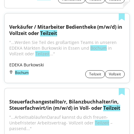
Verkäufer / Mitarbeiter Bedientheke (m/w/d) in 
Vollzeit oder 
Teilzeit
"...Werden Sie Teil des großartigen Teams in unseren 
EDEKA Märkten Burkowski in Essen und 
Bochum
 in 
Vollzeit oder 
Teilzeit
..."
EDEKA Burkowski
Bochum
Teilzeit
Vollzeit
Steuerfachangestellte/r, Bilanzbuchhalter/in, 
Steuerfachwirt/in (m/w/d) in Voll- oder 
Teilzeit
"...ArbeitsabläufenDarauf kannst du dich freuen- 
Unbefristeter Arbeitsvertrag- Vollzeit oder 
Teilzeit
 – 
passend..."