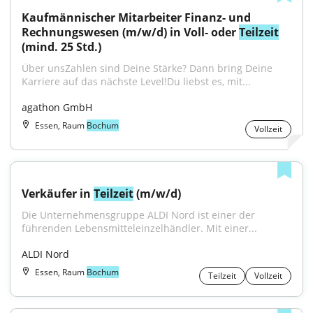
Kaufmännischer Mitarbeiter Finanz- und 
Rechnungswesen (m/w/d) in Voll- oder 
Teilzeit
(mind. 25 Std.)
Über unsZahlen sind Deine Stärke? Dann bring Deine 
Karriere auf das nächste Level!Du liebst es, mit...
agathon GmbH
Essen, Raum
Bochum
Vollzeit
Verkäufer in 
Teilzeit
 (m/w/d)
Die Unternehmensgruppe ALDI Nord ist einer der 
führenden Lebensmitteleinzelhändler. Mit einer...
ALDI Nord
Essen, Raum
Bochum
Teilzeit
Vollzeit