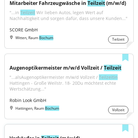
Mitarbeiter Fahrzeugwäsche in 
Teilzeit
 (m/w/d)
"...in 
Teilzeit
 Wir lieben Autos, legen Wert auf 
Nachhaltigkeit und sorgen dafür, dass unsere Kunden..."
SCORE GmbH
Witten, Raum
Bochum
Teilzeit
Augenoptikermeister m/w/d Vollzeit / 
Teilzeit
"...alsAugenoptikermeister m/w/d Vollzeit / 
Teilzeitin
Hattingen - Große Weilstr. 18- 20Du möchtest echte 
Wertschätzung..."
Robin Look GmbH
Hattingen, Raum
Bochum
Vollzeit