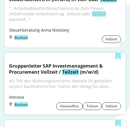
"...ArbeitsabläufenDarauf kannst du dich freuen- 
Unbefristeter Arbeitsvertrag- Vollzeit oder 
Teilzeit
 – 
passend..."
Steuerberatung Anna Nieslony
Bochum
Vollzeit
Gruppenleiter SAP Investmanagement & 
Procurement Vollzeit / 
Teilzeit
 (m/w/d)
Als Teil des Wohnungskonzerns Vonovia SE gestalten 
unsere kaufmännischen Teams den Alltag für über...
Vonovia
Bochum
Homeoffice
Teilzeit
Vollzeit