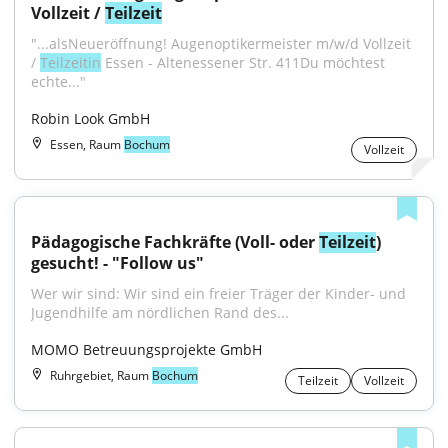
Vollzeit / 
Teilzeit
"...alsNeueröffnung! Augenoptikermeister m/w/d Vollzeit 
/ 
Teilzeitin
 Essen - Altenessener Str. 411Du möchtest 
echte..."
Robin Look GmbH
Essen, Raum
Bochum
Vollzeit
Pädagogische Fachkräfte (Voll- oder 
Teilzeit
) 
gesucht! - "Follow us"
Wer wir sind: Wir sind ein freier Träger der Kinder- und 
Jugendhilfe am nördlichen Rand des...
MOMO Betreuungsprojekte GmbH
Ruhrgebiet, Raum
Bochum
Teilzeit
Vollzeit