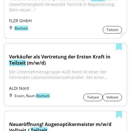
Gewerbetätigkeit) Verwandle Technik in Begeisterung: 
Dein neuer..."
FLZR GmbH
Bochum
Teilzeit
Verkäufer als Vertretung der Ersten Kraft in 
Teilzeit
 (m/w/d)
Die Unternehmensgruppe ALDI Nord ist einer der 
führenden Lebensmitteleinzelhändler. Mit einer...
ALDI Nord
Essen, Raum
Bochum
Teilzeit
Vollzeit
Neueröffnung! Augenoptikermeister m/w/d 
Vollzeit / 
Teilzeit