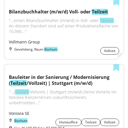
Bilanzbuchhalter (m/w/d) Voll- oder 
Teilzeit
"...einen Bilanzbuchhalter (m/w/d) in Voll- oder 
Teilzeit
. 
An diesem Standort sind auf einer Produktionsfläche von 
10.000..."
Vollmann Group
Gevelsberg, Raum
Bochum
Vollzeit
Bauleiter in der Sanierung / Modernisierung 
(
Teilzeit
/Vollzeit) | Stuttgart (m/w/d)
"...(
Teilzeit
/Vollzeit) | Stuttgart (m/w/d) Deine Vorteile im 
Vonovia KonzernEinen zukunftssicheren, 
unbefristeten..."
Vonovia SE
Bochum
Homeoffice
Teilzeit
Vollzeit