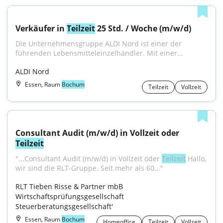
Verkäufer in 
Teilzeit
 25 Std. / Woche (m/w/d)
Die Unternehmensgruppe ALDI Nord ist einer der 
führenden Lebensmitteleinzelhändler. Mit einer...
ALDI Nord
Essen, Raum
Bochum
Teilzeit
Vollzeit
Consultant Audit (m/w/d) in Vollzeit oder 
Teilzeit
"...Consultant Audit (m/w/d) in Vollzeit oder 
Teilzeit
 Hallo, 
wir sind die RLT-Gruppe. Seit mehr als 60..."
RLT Tieben Risse & Partner mbB 
Wirtschaftsprüfungsgesellschaft 
Steuerberatungsgesellschaft'
Essen, Raum
Bochum
Homeoffice
Teilzeit
Vollzeit