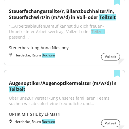
Steuerfachangestellte/r, Bilanzbuchhalter/in, 
Steuerfachwirt/in (m/w/d) in Voll- oder 
Teilzeit
"...ArbeitsabläufenDarauf kannst du dich freuen- 
Unbefristeter Arbeitsvertrag- Vollzeit oder 
Teilzeit
 – 
passend..."
Steuerberatung Anna Nieslony
Herdecke, Raum
Bochum
Vollzeit
Augenoptiker/Augenoptikermeister (m/w/d) in 
Teilzeit
Über unsZur Verstärkung unseres familiären Teams 
suchen wir ab sofort eine freundliche und...
OPTIK MIT STIL by El-Masri
Herdecke, Raum
Bochum
Vollzeit