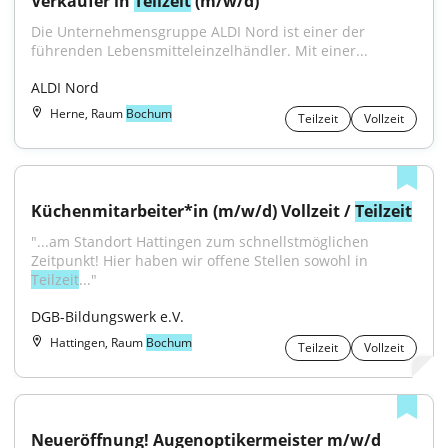
Verkäufer in 
Teilzeit
 (m/w/d)
Die Unternehmensgruppe ALDI Nord ist einer der 
führenden Lebensmitteleinzelhändler. Mit einer...
ALDI Nord
Herne, Raum
Bochum
Teilzeit
Vollzeit
Küchenmitarbeiter*in (m/w/d) Vollzeit / 
Teilzeit
"...am Standort Hattingen zum schnellstmöglichen 
Zeitpunkt! Hier haben wir offene Stellen sowohl in 
Teilzeit
..."
DGB-Bildungswerk e.V.
Hattingen, Raum
Bochum
Teilzeit
Vollzeit
Neueröffnung! Augenoptikermeister m/w/d 