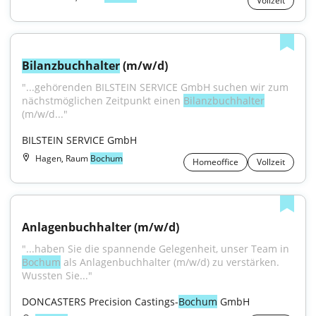
Vollzeit
Bilanzbuchhalter
 (m/w/d)
"...gehörenden BILSTEIN SERVICE GmbH suchen wir zum 
nächstmöglichen Zeitpunkt einen 
Bilanzbuchhalter
(m/w/d..."
BILSTEIN SERVICE GmbH
Hagen, Raum
Bochum
Homeoffice
Vollzeit
Anlagenbuchhalter (m/w/d)
"...haben Sie die spannende Gelegenheit, unser Team in 
Bochum
 als Anlagenbuchhalter (m/w/d) zu verstärken. 
Wussten Sie..."
DONCASTERS Precision Castings-
Bochum
 GmbH