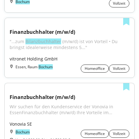
Bochum
Vollzeit
Finanzbuchhalter (m/w/d)
"...zum 
Bilanzbuchhalter
 (m/w/d) ist von Vorteil • Du 
bringst idealerweise mindestens 5..."
vitronet Holding GmbH
Essen, Raum
Bochum
Homeoffice
Vollzeit
Finanzbuchhalter (m/w/d)
Wir suchen für den Kundenservice der Vonovia in 
EssenFinanzbuchhalter (m/w/d) Ihre Vorteile im...
Vonovia SE
Bochum
Homeoffice
Vollzeit