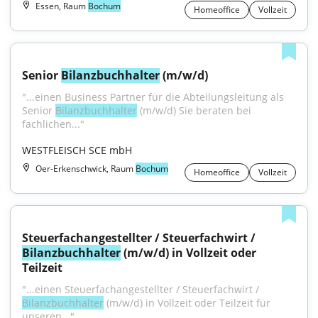
Essen, Raum
Bochum
Homeoffice
Vollzeit
Senior 
Bilanzbuchhalter
 (m/w/d)
"...einen Business Partner für die Abteilungsleitung als 
Senior 
Bilanzbuchhalter
 (m/w/d) Sie beraten bei 
fachlichen..."
WESTFLEISCH SCE mbH
Oer-Erkenschwick, Raum
Bochum
Homeoffice
Vollzeit
Steuerfachangestellter / Steuerfachwirt / 
Bilanzbuchhalter
 (m/w/d) in Vollzeit oder 
Teilzeit
"...einen Steuerfachangestellter / Steuerfachwirt / 
Bilanzbuchhalter
 (m/w/d) in Vollzeit oder Teilzeit für 
unseren..."