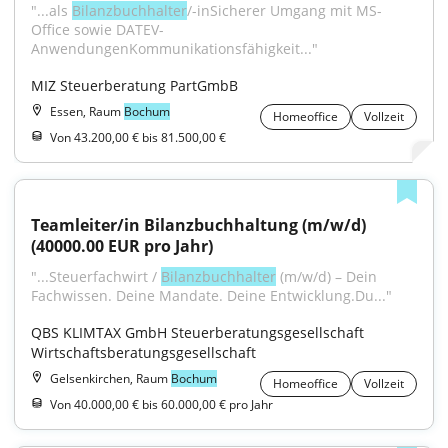
"...als 
Bilanzbuchhalter
/-inSicherer Umgang mit MS-
Office sowie DATEV-
AnwendungenKommunikationsfähigkeit..."
MIZ Steuerberatung PartGmbB
Essen, Raum
Bochum
Homeoffice
Vollzeit
Von 43.200,00 € bis 81.500,00 €
Teamleiter/in Bilanzbuchhaltung (m/w/d) 
(40000.00 EUR pro Jahr)
"...Steuerfachwirt / 
Bilanzbuchhalter
 (m/w/d) – Dein 
Fachwissen. Deine Mandate. Deine Entwicklung.Du..."
QBS KLIMTAX GmbH Steuerberatungsgesellschaft 
Wirtschaftsberatungsgesellschaft
Gelsenkirchen, Raum
Bochum
Homeoffice
Vollzeit
Von 40.000,00 € bis 60.000,00 € pro Jahr