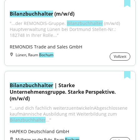
Bilanzbuchhalter
 (m/w/d)
"...der REMONDIS-Gruppe. 
Bilanzbuchhalter
 (m/w/d) 
Hauptverwaltung Lünen bei Dortmund Stellen-Nr.: 
182748 In Ihrer Rolle..."
REMONDIS Trade and Sales GmbH
Lünen, Raum
Bochum
Vollzeit
Bilanzbuchhalter
 | Starke 
Unternehmensgruppe. Starke Perspektive. 
(m/w/d)
"...und dich fachlich weiterzuentwickelnAbgeschlossene 
kaufmännische Ausbildung mit Weiterbildung zum 
Bilanzbuchhalter
..."
HAPEKO Deutschland GmbH
Mülheim an der Ruhr, Raum
Bochum