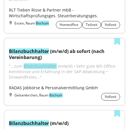
RLT Tieben Risse & Partner mbB - 
Wirtschaftsprüfungsges. Steuerberatungsges.
Essen, Raum
Bochum
Homeoffice
Teilzeit
Vollzeit
Bilanzbuchhalter
 (m/w/d) ab sofort (nach 
Vereinbarung)
"...zum 
Bilanzbuchhalter
 (m/w/d) • Sehr gute MS-Office-
Kenntnisse und Erfahrung in der SAP-Abwicklung • 
Einwandfreies..."
RADAS Jobbörse & Personalvermittlung GmbH
Gelsenkirchen, Raum
Bochum
Vollzeit
Bilanzbuchhalter
 (m/w/d)