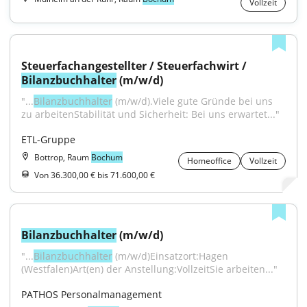
Vollzeit
Steuerfachangestellter / Steuerfachwirt / 
Bilanzbuchhalter
 (m/w/d)
"...
Bilanzbuchhalter
 (m/w/d).Viele gute Gründe bei uns 
zu arbeitenStabilität und Sicherheit: Bei uns erwartet..."
ETL-Gruppe
Bottrop, Raum
Bochum
Homeoffice
Vollzeit
Von 36.300,00 € bis 71.600,00 €
Bilanzbuchhalter
 (m/w/d)
"...
Bilanzbuchhalter
 (m/w/d)Einsatzort:Hagen 
(Westfalen)Art(en) der Anstellung:VollzeitSie arbeiten..."
PATHOS Personalmanagement