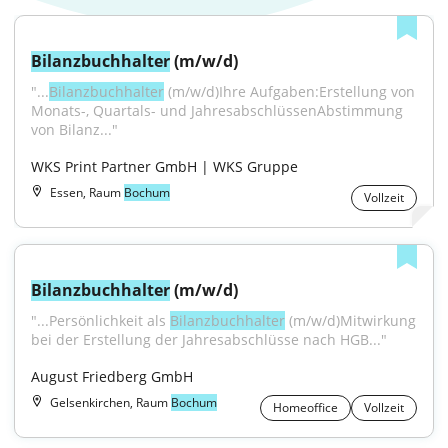
Bilanzbuchhalter
 (m/w/d)
"...
Bilanzbuchhalter
 (m/w/d)Ihre Aufgaben:Erstellung von 
Monats-, Quartals- und JahresabschlüssenAbstimmung 
von Bilanz..."
WKS Print Partner GmbH | WKS Gruppe
Essen, Raum
Bochum
Vollzeit
Bilanzbuchhalter
 (m/w/d)
"...Persönlichkeit als 
Bilanzbuchhalter
 (m/w/d)Mitwirkung 
bei der Erstellung der Jahresabschlüsse nach HGB..."
August Friedberg GmbH
Gelsenkirchen, Raum
Bochum
Homeoffice
Vollzeit