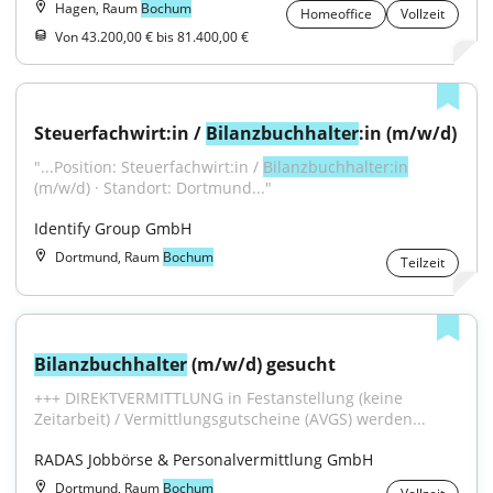
Hagen, Raum
Bochum
Homeoffice
Vollzeit
Von 43.200,00 € bis 81.400,00 €
Steuerfachwirt:in / 
Bilanzbuchhalter
:in (m/w/d)
"...Position: Steuerfachwirt:in / 
Bilanzbuchhalter:in
(m/w/d) · Standort: Dortmund..."
Identify Group GmbH
Dortmund, Raum
Bochum
Teilzeit
Bilanzbuchhalter
 (m/w/d) gesucht
+++ DIREKTVERMITTLUNG in Festanstellung (keine 
Zeitarbeit) / Vermittlungsgutscheine (AVGS) werden...
RADAS Jobbörse & Personalvermittlung GmbH
Dortmund, Raum
Bochum