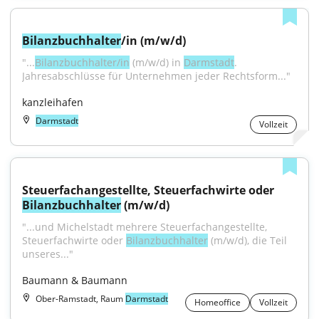
Bilanzbuchhalter
/in (m/w/d)
"...
Bilanzbuchhalter/in
 (m/w/d) in 
Darmstadt
. 
Jahresabschlüsse für Unternehmen jeder Rechtsform..."
kanzleihafen
Darmstadt
Vollzeit
Steuerfachangestellte, Steuerfachwirte oder 
Bilanzbuchhalter
 (m/w/d)
"...und Michelstadt mehrere Steuerfachangestellte, 
Steuerfachwirte oder 
Bilanzbuchhalter
 (m/w/d), die Teil 
unseres..."
Baumann & Baumann
Ober-Ramstadt, Raum
Darmstadt
Homeoffice
Vollzeit