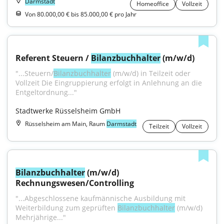
Darmstadt
Homeoffice
Vollzeit
Von 80.000,00 € bis 85.000,00 € pro Jahr
Referent Steuern / 
Bilanzbuchhalter
 (m/w/d)
"...Steuern/
Bilanzbuchhalter
 (m/w/d) in Teilzeit oder 
Vollzeit Die Eingruppierung erfolgt in Anlehnung an die 
Entgeltordnung..."
Stadtwerke Rüsselsheim GmbH
Rüsselsheim am Main, Raum
Darmstadt
Teilzeit
Vollzeit
Bilanzbuchhalter
 (m/w/d) 
Rechnungswesen/Controlling
"...Abgeschlossene kaufmännische Ausbildung mit 
Weiterbildung zum geprüften 
Bilanzbuchhalter
 (m/w/d) 
Mehrjährige..."