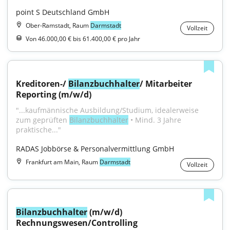
point S Deutschland GmbH
Ober-Ramstadt, Raum
Darmstadt
Vollzeit
Von 46.000,00 € bis 61.400,00 € pro Jahr
Kreditoren-/ 
Bilanzbuchhalter
/ Mitarbeiter 
Reporting (m/w/d)
"...kaufmännische Ausbildung/Studium, idealerweise 
zum geprüften 
Bilanzbuchhalter
 • Mind. 3 Jahre 
praktische..."
RADAS Jobbörse & Personalvermittlung GmbH
Frankfurt am Main, Raum
Darmstadt
Vollzeit
Bilanzbuchhalter
 (m/w/d) 
Rechnungswesen/Controlling