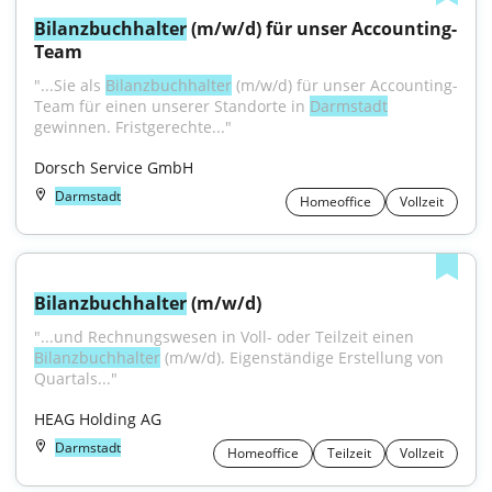
Bilanzbuchhalter
 (m/w/d) für unser Accounting-
Team
"...Sie als 
Bilanzbuchhalter
 (m/w/d) für unser Accounting-
Team für einen unserer Standorte in 
Darmstadt
gewinnen. Fristgerechte..."
Dorsch Service GmbH
Darmstadt
Homeoffice
Vollzeit
Bilanzbuchhalter
 (m/w/d)
"...und Rechnungswesen in Voll- oder Teilzeit einen 
Bilanzbuchhalter
 (m/w/d). Eigenständige Erstellung von 
Quartals..."
HEAG Holding AG
Darmstadt
Homeoffice
Teilzeit
Vollzeit