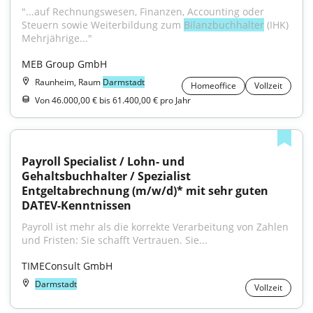
"...auf Rechnungswesen, Finanzen, Accounting oder 
Steuern sowie Weiterbildung zum 
Bilanzbuchhalter
 (IHK) 
Mehrjährige..."
MEB Group GmbH
Raunheim, Raum
Darmstadt
Homeoffice
Vollzeit
Von 46.000,00 € bis 61.400,00 € pro Jahr
Payroll Specialist / Lohn- und 
Gehaltsbuchhalter / Spezialist 
Entgeltabrechnung (m/w/d)* mit sehr guten 
DATEV-Kenntnissen
Payroll ist mehr als die korrekte Verarbeitung von Zahlen 
und Fristen: Sie schafft Vertrauen. Sie...
TIMEConsult GmbH
Darmstadt
Vollzeit