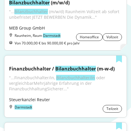
Bilanzbuchhalter
 (m/w/d)
"...
Bilanzbuchhalter
 (m/w/d) Raunheim Vollzeit ab sofort 
unbefristet JETZT BEWERBEN Die Dynamik..."
MEB Group GmbH
Raunheim, Raum
Darmstadt
Homeoffice
Vollzeit
Von 70.000,00 € bis 90.000,00 € pro Jahr
Finanzbuchhalter / 
Bilanzbuchhalter
 (m-w-d)
"...Finanzbuchhalter/in, 
Bilanzbuchhalter/in
 oder 
vergleichbarMehrjährige Erfahrung in der 
FinanzbuchhaltungSicherer..."
Steuerkanzlei Reuter
Darmstadt
Teilzeit