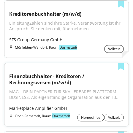
Kreditorenbuchhalter (m/w/d)
EinleitungZahlen sind Ihre Stärke. Verantwortung ist Ihr 
Anspruch. Sie denken mit, übernehmen...
SFS Group Germany GmbH
Mörfelden-Walldorf, Raum
Darmstadt
Vollzeit
Finanzbuchhalter - Kreditoren / 
Rechnungswesen (m/w/d)
MAG – DEIN PARTNER FÜR SKALIERBARES PLATTFORM-
BUSINESS. Als eigenständige Organisation aus der TB...
Marketplace Amplifier GmbH
Ober-Ramstadt, Raum
Darmstadt
Homeoffice
Vollzeit