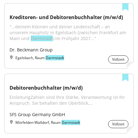
Kreditoren- und Debitorenbuchhalter (m/w/d)
"...deinem Können und deiner Leidenschaft – an 
unserem Hauptsitz in Egelsbach (zwischen Frankfurt am 
Main und 
Darmstadt
).Im Frühjahr 2027..."
Dr. Beckmann Group
Egelsbach, Raum
Darmstadt
Vollzeit
Debitorenbuchhalter (m/w/d)
EinleitungZahlen sind Ihre Stärke. Verantwortung ist Ihr 
Anspruch. Sie behalten den Überblick,...
SFS Group Germany GmbH
Mörfelden-Walldorf, Raum
Darmstadt
Vollzeit