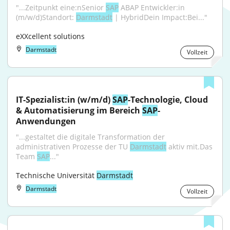
"...Zeitpunkt eine:nSenior 
SAP
 ABAP Entwickler:in 
(m/w/d)Standort: 
Darmstadt
 | HybridDein Impact:Bei..."
eXXcellent solutions
Darmstadt
Vollzeit
IT-Spezialist:in (w/m/d) 
SAP
-Technologie, Cloud 
& Automatisierung im Bereich 
SAP
-
Anwendungen
"...gestaltet die digitale Transformation der 
administrativen Prozesse der TU 
Darmstadt
 aktiv mit.Das 
Team 
SAP
..."
Technische Universität 
Darmstadt
Darmstadt
Vollzeit