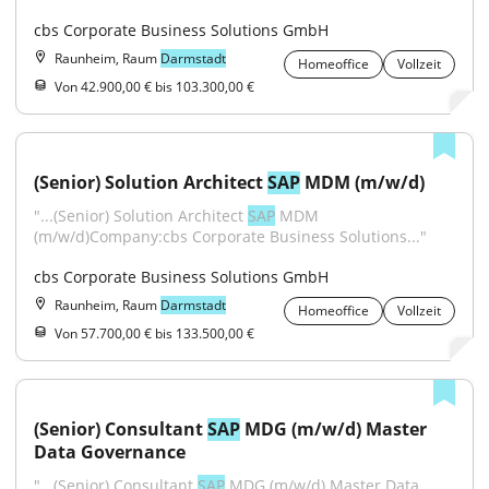
cbs Corporate Business Solutions GmbH
Raunheim, Raum
Darmstadt
Homeoffice
Vollzeit
Von 42.900,00 € bis 103.300,00 €
(Senior) Solution Architect 
SAP
 MDM (m/w/d)
"...(Senior) Solution Architect 
SAP
 MDM 
(m/w/d)Company:cbs Corporate Business Solutions..."
cbs Corporate Business Solutions GmbH
Raunheim, Raum
Darmstadt
Homeoffice
Vollzeit
Von 57.700,00 € bis 133.500,00 €
(Senior) Consultant 
SAP
 MDG (m/w/d) Master 
Data Governance
"...(Senior) Consultant 
SAP
 MDG (m/w/d) Master Data 