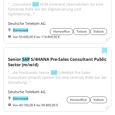
"...Consultant 
SAP
 HCM (m/w/d/x) übernehmen Sie eine 
führende Rolle bei der Digitalisierung und 
Optimierung..."
Deutsche Telekom AG
Darmstadt
Homeoffice
Teilzeit
Vollzeit
Von 50.600,00 € bis 114.800,00 €
Senior 
SAP
 S/4HANA Pre-Sales Consultant Public 
Sector (m/w/d)
"...die PositionAls Senior 
SAP
 S/4HANA Pre-Sales 
Consultant (m/w/d) spielen Sie eine zentrale Rolle bei der 
Gestaltung..."
Deutsche Telekom AG
Darmstadt
Homeoffice
Vollzeit
Von 40.100,00 € bis 99.800,00 €