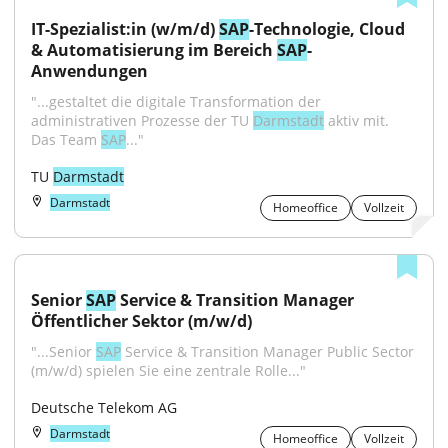
IT-Spezialist:in (w/m/d) 
SAP
-Technologie, Cloud 
& Automatisierung im Bereich 
SAP
-
Anwendungen
"...gestaltet die digitale Transformation der 
administrativen Prozesse der TU 
Darmstadt
 aktiv mit. 
Das Team 
SAP
..."
TU 
Darmstadt
Darmstadt
Homeoffice
Vollzeit
Senior 
SAP
 Service & Transition Manager 
Öffentlicher Sektor (m/w/d)
"...Senior 
SAP
 Service & Transition Manager Public Sector 
(m/w/d) spielen Sie eine zentrale Rolle..."
Deutsche Telekom AG
Darmstadt
Homeoffice
Vollzeit