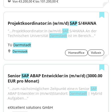
Von 43.200,00 € bis 101.200,00 €
Projektkoordinator:in (w/m/d) 
SAP
 S/4HANA
"...Projektkoordinator:in (w/m/d) 
SAP
 S/4HANA An der 
Technischen Universität 
Darmstadt
 ist im Bereich..."
TU 
Darmstadt
Darmstadt
Homeoffice
Vollzeit
Senior 
SAP
 ABAP Entwickler:in (m/w/d) (3000.00 
EUR pro Monat)
"...zum nächstmöglichen Zeitpunkt eine:n Senior 
SAP
ABAP Entwickler:in (m/w/d)Standort: 
Darmstadt
 | Hybrid 
Aufgaben..."
eXXcellent solutions GmbH