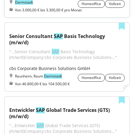
Darmstadt
Homeoffice
Vollzeit
Von 3.000,00 € bis 3.300,00 € pro Monat
Senior Consultant 
SAP
 Basis Technology 
(m/w/d)
"...Senior Consultant 
SAP
 Basis Technology 
(m/w/d)Company:cbs Corporate Business Solutions..."
cbs Corporate Business Solutions GmbH
Raunheim, Raum
Darmstadt
Homeoffice
Vollzeit
Von 46.800,00 € bis 104.500,00 €
Entwickler 
SAP
 Global Trade Services (GTS) 
(m/w/d)
"...Entwickler 
SAP
 Global Trade Services (GTS) 
(m/w/d)Company:cbs Corporate Business Solutions..."