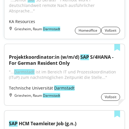
deutschlandweit remote Nach ausführlicher 
Absprache..."
KA Resources
Griesheim, Raum
Darmstadt
Homeoffice
Vollzeit
Projektkoordinator:in (w/m/d) 
SAP
 S/4HANA - 
For German Resident Only
"...
Darmstadt
 ist im Bereich IT und Prozesskoordination 
(ITuP) zum nächstmöglichen Zeitpunkt die Stelle..."
Technische Universität 
Darmstadt
Griesheim, Raum
Darmstadt
Vollzeit
SAP
 HCM Teamleiter Job (g.n.)