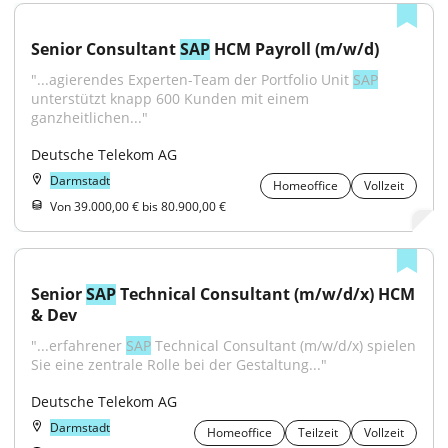
Senior Consultant 
SAP
 HCM Payroll (m/w/d)
"...agierendes Experten-Team der Portfolio Unit 
SAP
unterstützt knapp 600 Kunden mit einem 
ganzheitlichen..."
Deutsche Telekom AG
Darmstadt
Homeoffice
Vollzeit
Von 39.000,00 € bis 80.900,00 €
Senior 
SAP
 Technical Consultant (m/w/d/x) HCM 
& Dev
"...erfahrener 
SAP
 Technical Consultant (m/w/d/x) spielen 
Sie eine zentrale Rolle bei der Gestaltung..."
Deutsche Telekom AG
Darmstadt
Homeoffice
Teilzeit
Vollzeit