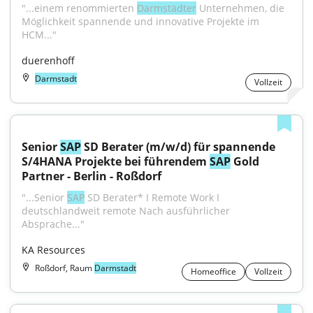
"...einem renommierten 
Darmstädter
 Unternehmen, die 
Möglichkeit spannende und innovative Projekte im 
HCM..."
duerenhoff
Darmstadt
Vollzeit
Senior 
SAP
 SD Berater (m/w/d) für spannende 
S/4HANA Projekte bei führendem 
SAP
 Gold 
Partner - Berlin - Roßdorf
"...Senior 
SAP
 SD Berater* I Remote Work I 
deutschlandweit remote Nach ausführlicher 
Absprache..."
KA Resources
Roßdorf, Raum
Darmstadt
Homeoffice
Vollzeit