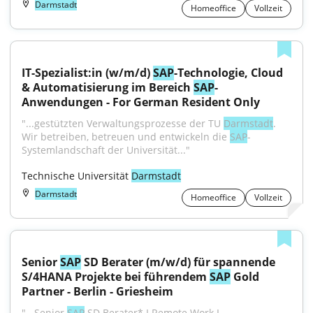
Darmstadt
Homeoffice
Vollzeit
IT-Spezialist:in (w/m/d) 
SAP
-Technologie, Cloud 
& Automatisierung im Bereich 
SAP
-
Anwendungen - For German Resident Only
"...gestützten Verwaltungsprozesse der TU 
Darmstadt
. 
Wir betreiben, betreuen und entwickeln die 
SAP
-
Systemlandschaft der Universität..."
Technische Universität 
Darmstadt
Darmstadt
Homeoffice
Vollzeit
Senior 
SAP
 SD Berater (m/w/d) für spannende 
S/4HANA Projekte bei führendem 
SAP
 Gold 
Partner - Berlin - Griesheim
"...Senior 
SAP
 SD Berater* I Remote Work I 