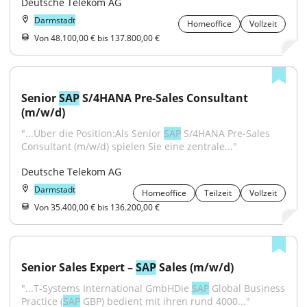
Deutsche Telekom AG
Darmstadt
Homeoffice
Vollzeit
Von 48.100,00 € bis 137.800,00 €
Senior 
SAP
 S/4HANA Pre-Sales Consultant 
(m/w/d)
"...Über die Position:Als Senior 
SAP
 S/4HANA Pre-Sales 
Consultant (m/w/d) spielen Sie eine zentrale..."
Deutsche Telekom AG
Darmstadt
Homeoffice
Teilzeit
Vollzeit
Von 35.400,00 € bis 136.200,00 €
Senior Sales Expert – 
SAP
 Sales (m/w/d)
"...T-Systems International GmbHDie 
SAP
 Global Business 
Practice (
SAP
 GBP) bedient mit ihren rund 4000..."