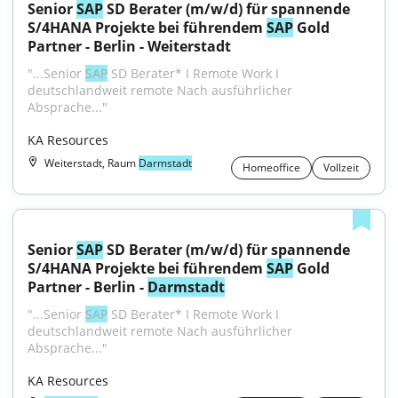
Senior 
SAP
 SD Berater (m/w/d) für spannende 
S/4HANA Projekte bei führendem 
SAP
 Gold 
Partner - Berlin - Weiterstadt
"...Senior 
SAP
 SD Berater* I Remote Work I 
deutschlandweit remote Nach ausführlicher 
Absprache..."
KA Resources
Weiterstadt, Raum
Darmstadt
Homeoffice
Vollzeit
Senior 
SAP
 SD Berater (m/w/d) für spannende 
S/4HANA Projekte bei führendem 
SAP
 Gold 
Partner - Berlin - 
Darmstadt
"...Senior 
SAP
 SD Berater* I Remote Work I 
deutschlandweit remote Nach ausführlicher 
Absprache..."
KA Resources