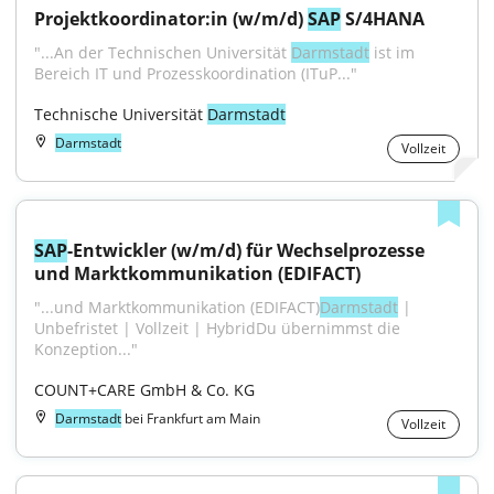
Projektkoordinator:in (w/m/d) 
SAP
 S/4HANA
"...An der Technischen Universität 
Darmstadt
 ist im 
Bereich IT und Prozesskoordination (ITuP..."
Technische Universität 
Darmstadt
Darmstadt
Vollzeit
SAP
-Entwickler (w/m/d) für Wechselprozesse 
und Marktkommunikation (EDIFACT)
"...und Marktkommunikation (EDIFACT)
Darmstadt
 | 
Unbefristet | Vollzeit | HybridDu übernimmst die 
Konzeption..."
COUNT+CARE GmbH & Co. KG
Darmstadt
bei Frankfurt am Main
Vollzeit