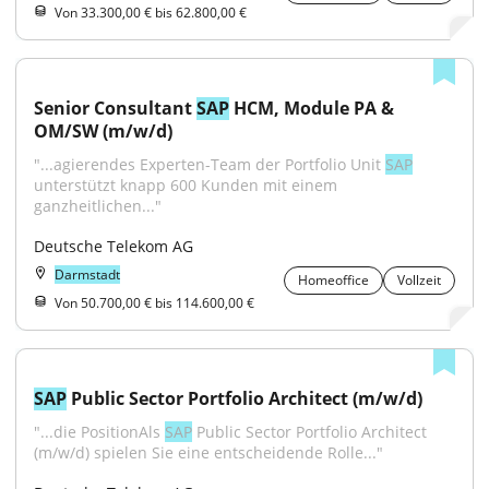
Von 33.300,00 € bis 62.800,00 €
Senior Consultant 
SAP
 HCM, Module PA & 
OM/SW (m/w/d)
"...agierendes Experten-Team der Portfolio Unit 
SAP
unterstützt knapp 600 Kunden mit einem 
ganzheitlichen..."
Deutsche Telekom AG
Darmstadt
Homeoffice
Vollzeit
Von 50.700,00 € bis 114.600,00 €
SAP
 Public Sector Portfolio Architect (m/w/d)
"...die PositionAls 
SAP
 Public Sector Portfolio Architect 
(m/w/d) spielen Sie eine entscheidende Rolle..."