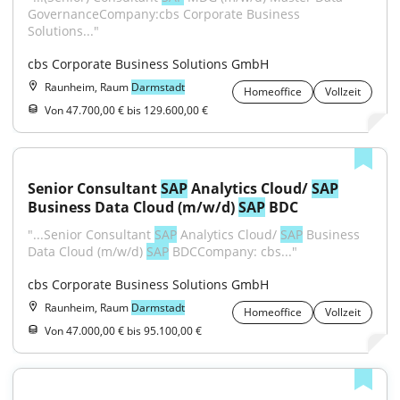
GovernanceCompany:cbs Corporate Business 
Solutions..."
cbs Corporate Business Solutions GmbH
Raunheim, Raum
Darmstadt
Homeoffice
Vollzeit
Von 47.700,00 € bis 129.600,00 €
Senior Consultant 
SAP
 Analytics Cloud/ 
SAP
Business Data Cloud (m/w/d) 
SAP
 BDC
"...Senior Consultant 
SAP
 Analytics Cloud/ 
SAP
 Business 
Data Cloud (m/w/d) 
SAP
 BDCCompany: cbs..."
cbs Corporate Business Solutions GmbH
Raunheim, Raum
Darmstadt
Homeoffice
Vollzeit
Von 47.000,00 € bis 95.100,00 €